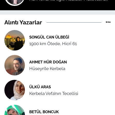
Alıntı Yazarlar
SONGÜL CAN ÜLBEĞI
1900 km Ötede, Hicrî 61
AHMET HÜR DOĞAN
Hüseyn’le Kerbela
ÜLKÜ ARAS
Kerbela Vefa’nın Tecellisi
BETÜL BONCUK