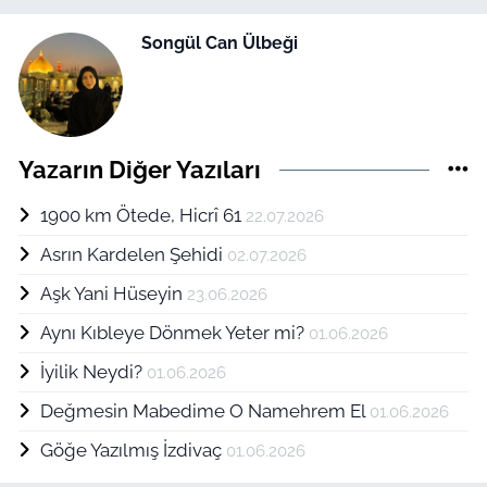
Songül Can Ülbeği
Yazarın Diğer Yazıları
1900 km Ötede, Hicrî 61
22.07.2026
Asrın Kardelen Şehidi
02.07.2026
Aşk Yani Hüseyin
23.06.2026
Aynı Kıbleye Dönmek Yeter mi?
01.06.2026
İyilik Neydi?
01.06.2026
Değmesin Mabedime O Namehrem El
01.06.2026
Göğe Yazılmış İzdivaç
01.06.2026