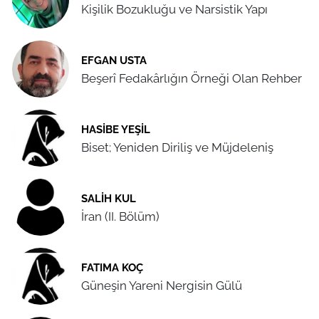
Kişilik Bozukluğu ve Narsistik Yapı
EFGAN USTA
Beşerî Fedakârlığın Örneği Olan Rehber
HASIBE YEŞIL
Biset; Yeniden Diriliş ve Müjdeleniş
SALIH KUL
İran (II. Bölüm)
FATIMA KOÇ
Güneşin Yareni Nergisin Gülü