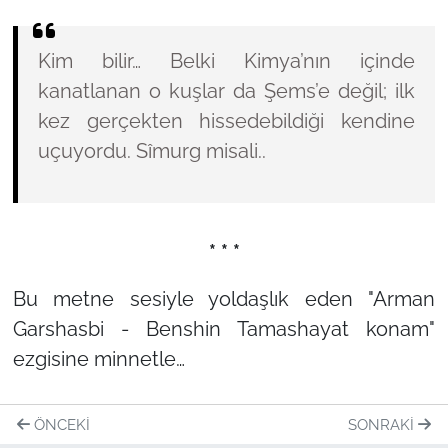
Kim bilir… Belki Kimya’nın içinde
kanatlanan o kuşlar da Şems’e değil; ilk
kez gerçekten hissedebildiği kendine
uçuyordu. Sîmurg misali..
* * *
Bu metne sesiyle yoldaşlık eden
"Arman
Garshasbi - Benshin Tamashayat konam"
ezgisine minnetle…
ÖNCEKI
SONRAKI