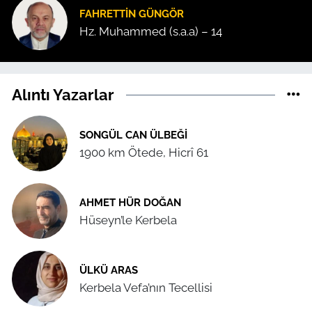
FAHRETTIN GÜNGÖR
Hz. Muhammed (s.a.a) – 14
Alıntı Yazarlar
SONGÜL CAN ÜLBEĞI
1900 km Ötede, Hicrî 61
AHMET HÜR DOĞAN
Hüseyn’le Kerbela
ÜLKÜ ARAS
Kerbela Vefa’nın Tecellisi