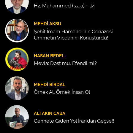
Hz. Muhammed (s.a.a) – 14
MEHDI AKSU
Şehit İmam Hamanei'nin Cenazesi
Ümmetin Vicdanını Konuşturdu!
HASAN BEDEL
Mevla: Dost mu, Efendi mi?
MEHDI BIRDAL
Örnek Al, Örnek İnsan Ol
ALI AKIN CABA
Cennete Giden Yol İran’dan Geçse!!