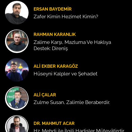
ERSAN BAYDEMIR
Zafer Kimin Hezimet Kimin?
RAHMAN KARANLIK
Zalime Karşı, Mazluma Ve Haklıya
Destek: Direniş
ALI EKBER KARAGÖZ
Hüseyni Kalpler ve Şehadet
ALI ÇALAR
Zulme Susan, Zalimle Beraberdir.
DR. MAHMUT ACAR
Hz. Mehdi ile İlgili Hadisler Mütevâtirdir