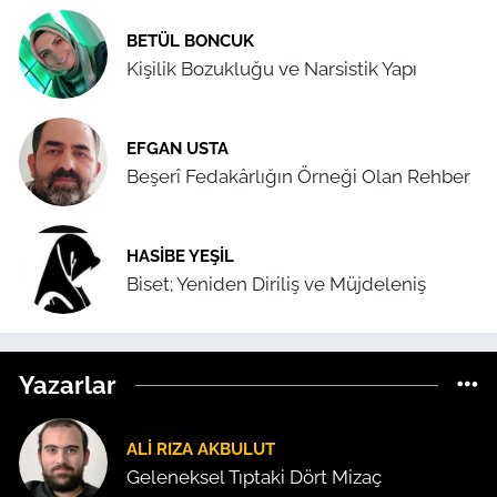
BETÜL BONCUK
Kişilik Bozukluğu ve Narsistik Yapı
EFGAN USTA
Beşerî Fedakârlığın Örneği Olan Rehber
HASIBE YEŞIL
Biset; Yeniden Diriliş ve Müjdeleniş
Yazarlar
ALI RIZA AKBULUT
Geleneksel Tıptaki Dört Mizaç