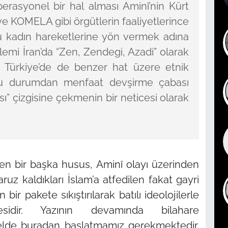
rasyonel bir hal alması Aminî’nin Kürt
ve KOMELA gibi örgütlerin faaliyetlerince
 kadın hareketlerine yön vermek adına
lemi İran’da
“Zen, Zendegi, Azadi”
olarak
i Türkiye’de de benzer hat üzere etnik
bu durumdan menfaat devşirme çabası
ı”
çizgisine çekmenin bir neticesi olarak
n bir başka husus, Aminî olayı üzerinden
uz kaldıkları İslam’a atfedilen fakat gayri
n bir pakete sıkıştırılarak batılı ideolojilerle
sidir. Yazının devamında bilahare
elde buradan başlatmamız gerekmektedir.