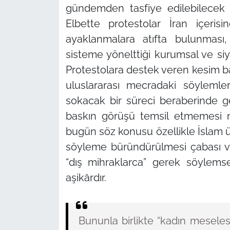
gündemden tasfiye edilebilecek 
Elbette protestolar İran içeris
ayaklanmalara atıfta bulunması
sisteme yönelttiği kurumsal ve siya
Protestolara destek veren kesim bas
uluslararası mecradaki söylemle
sokacak bir süreci beraberinde ge
baskın görüşü temsil etmemesi m
bugün söz konusu özellikle İslam ül
söyleme büründürülmesi çabası ve
“dış mihraklarca”
gerek söylemsel
aşikârdır.
Bununla birlikte
“kadın meseles