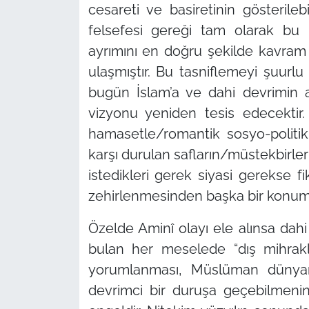
cesareti ve basiretinin gösterileb
felsefesi gereği tam olarak bu 
ayrımını en doğru şekilde kavram 
ulaşmıştır. Bu tasniflemeyi şuurl
bugün İslam’a ve dahi devrimin az
vizyonu yeniden tesis edecektir
hamasetle/romantik sosyo-polit
karşı durulan safların/müstekbirle
istedikleri gerek siyasi gerekse f
zehirlenmesinden başka bir konu
Özelde Aminî olayı ele alınsa da
bulan her meselede
“dış mihrak
yorumlanması, Müslüman dünyan
devrimci bir duruşa geçebilmeni