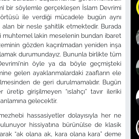
lamî bir söylemle gerçekleşen İslam Devrimi
şörtüsü ile verdiği mücadele bugün aynı
alan bir nesle şahitlik etmektedir. Burada
i muhtemel lakin meselenin bundan ibaret
 zeminin gözden kaçırılmadan yeniden inşa
gulamak durumundayız. Bununla birlikte tüm
evrimi’nin öyle ya da böyle geçmişteki
ine gelen ayaklanmalardaki zaafların ele
irilmesinden de geri durulmamalıdır. Bugün
r üretip girişilmeyen
“ıslahçı”
tavır ileriki
 anlamına gelecektir.
mezhebi hassasiyetler dolayısıyla her ne
bulunuyor hissiyatına bürünülse de klasik
karak
“ak olana ak, kara olana kara”
deme