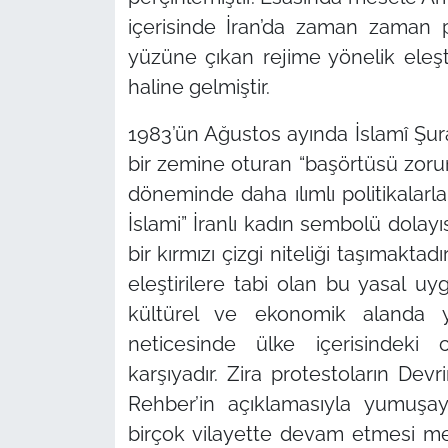
içerisinde İran’da zaman zaman
yüzüne çıkan rejime yönelik eleşti
haline gelmiştir.
1983’ün Ağustos ayında İslamî Şur
bir zemine oturan
“başörtüsü zoru
döneminde daha ılımlı politikala
İslami”
İranlı kadın sembolü dolayıs
bir kırmızı çizgi niteliği taşımakta
eleştirilere tabi olan bu yasal uy
kültürel ve ekonomik alanda y
neticesinde ülke içerisindeki c
karşıyadır. Zira protestoların Dev
Rehber’in açıklamasıyla yumuşay
birçok vilayette devam etmesi m