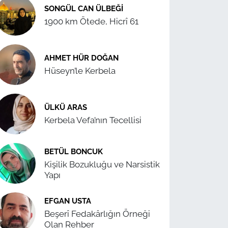
SONGÜL CAN ÜLBEĞI
1900 km Ötede, Hicrî 61
AHMET HÜR DOĞAN
Hüseyn’le Kerbela
ÜLKÜ ARAS
Kerbela Vefa’nın Tecellisi
BETÜL BONCUK
Kişilik Bozukluğu ve Narsistik
Yapı
EFGAN USTA
Beşerî Fedakârlığın Örneği
Olan Rehber