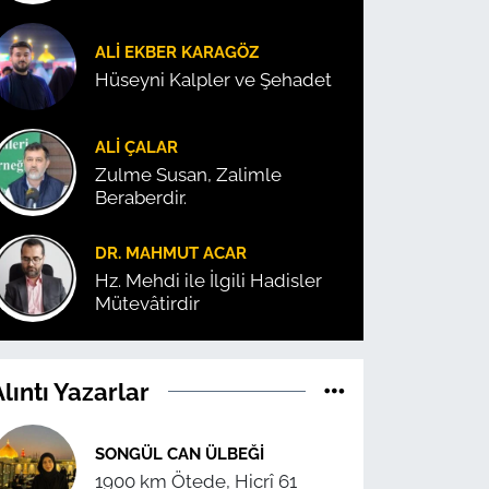
ALI EKBER KARAGÖZ
Hüseyni Kalpler ve Şehadet
ALI ÇALAR
Zulme Susan, Zalimle
Beraberdir.
DR. MAHMUT ACAR
Hz. Mehdi ile İlgili Hadisler
Mütevâtirdir
lıntı Yazarlar
SONGÜL CAN ÜLBEĞI
1900 km Ötede, Hicrî 61