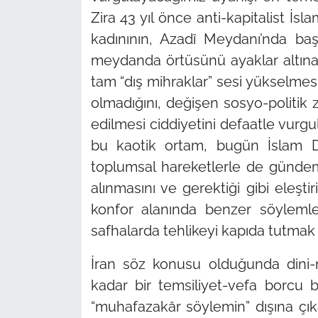
Zira 43 yıl önce anti-kapitalist İs
kadınının, Azadî Meydanı’nda ba
meydanda örtüsünü ayaklar altına 
tam
“dış mihraklar”
sesi yükselmes
olmadığını, değişen sosyo-politik
edilmesi ciddiyetini defaatle vur
bu kaotik ortam, bugün İslam D
toplumsal hareketlerle de gündem
alınmasını ve gerektiği gibi eleşt
konfor alanında benzer söylemle
safhalarda tehlikeyi kapıda tutmak
İran söz konusu olduğunda dini-
kadar bir temsiliyet-vefa borcu 
“muhafazakâr söylemin”
dışına çı