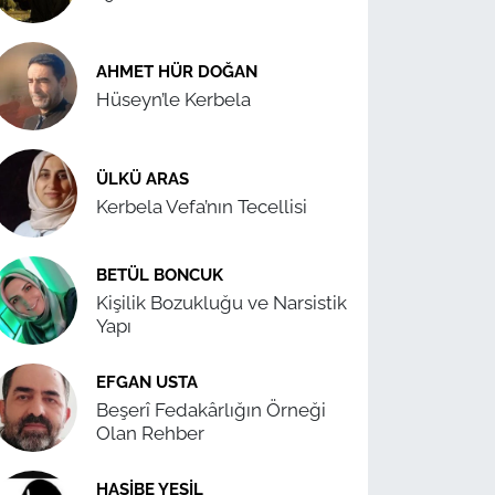
AHMET HÜR DOĞAN
Hüseyn’le Kerbela
ÜLKÜ ARAS
Kerbela Vefa’nın Tecellisi
BETÜL BONCUK
Kişilik Bozukluğu ve Narsistik
Yapı
EFGAN USTA
Beşerî Fedakârlığın Örneği
Olan Rehber
HASIBE YEŞIL