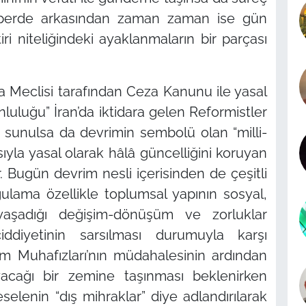
 perde arkasından zaman zaman ise gün
ri niteliğindeki ayaklanmaların bir parçası
a Meclisi tarafından Ceza Kanunu ile yasal
nluluğu”
İran’da iktidara gelen Reformistler
rla sunulsa da devrimin sembolü olan
“milli-
ıyla yasal olarak hâlâ güncelliğini koruyan
dır. Bugün devrim nesli içerisinden de çeşitli
gulama özellikle toplumsal yapının sosyal,
aşadığı değişim-dönüşüm ve zorluklar
iddiyetinin sarsılması durumuyla karşı
rim Muhafızları’nın müdahalesinin ardından
acağı bir zemine taşınması beklenirken
eselenin
“dış mihraklar”
diye adlandırılarak