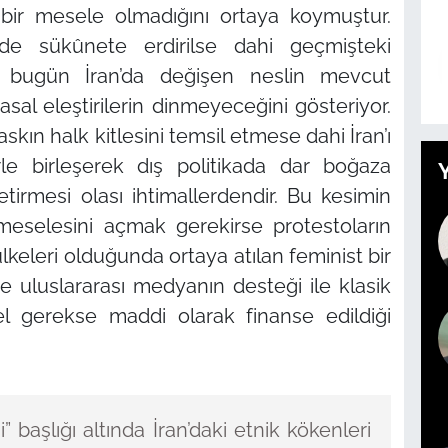
bir mesele olmadığını ortaya koymuştur.
inde sükûnete erdirilse dahi geçmişteki
, bugün İran’da değişen neslin mevcut
sal eleştirilerin dinmeyeceğini gösteriyor.
kın halk kitlesini temsil etmese dahi İran’ı
rle birleşerek dış politikada dar boğaza
tirmesi olası ihtimallerdendir. Bu kesimin
eselesini açmak gerekirse protestoların
keleri olduğunda ortaya atılan feminist bir
 uluslararası medyanın desteği ile klasik
 gerekse maddi olarak finanse edildiği
i”
başlığı altında İran’daki etnik kökenleri