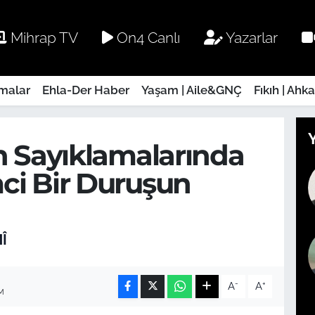
Mihrap TV
On4 Canlı
Yazarlar
rmalar
Ehla-Der Haber
Yaşam | Aile&GNÇ
Fıkıh | Ahk
ın Sayıklamalarında
ci Bir Duruşun
Î
-
+
A
A
M