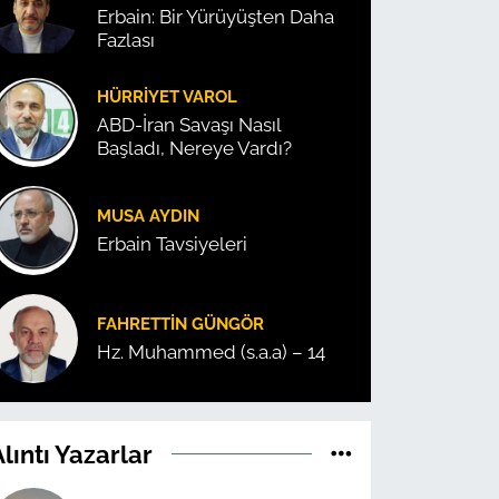
Erbain: Bir Yürüyüşten Daha
Fazlası
HÜRRIYET VAROL
ABD-İran Savaşı Nasıl
Başladı, Nereye Vardı?
MUSA AYDIN
Erbain Tavsiyeleri
FAHRETTIN GÜNGÖR
Hz. Muhammed (s.a.a) – 14
lıntı Yazarlar