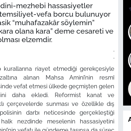
dini-mezhebi hassasiyetler
r temsiliyet-vefa borcu bulunuyor
lasik “muhafazakâr söylemin”
 kara olana kara” deme cesareti ve
 olması elzemdir.
.
.
p kurallarına riayet etmediği gerekçesiyle
özaltına alınan Mahsa Aminî’nin resmî
esinde vefat etmesi ülkede geçmişten gelen
nisini daha ekledi. Reformist kanat ve
lı çerçevelerde sunması ve özellikle dış
olisinin darbı neticesinde gerçekleştiği
A
halk nezdinde meselenin hassasiyetini
inî’nin vefatı ile gündeme taşınsa da süreç