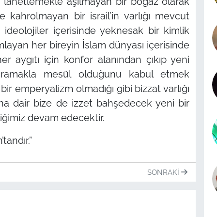
a lanetlemekle aşılmayan bir boğaz olarak
 kahrolmayan bir israil’in varlığı mevcut
 ideolojiler içerisinde yeknesak bir kimlik
mlayan her bireyin İslam dünyası içerisinde
er aygıtı için konfor alanından çıkıp yeni
ı aramakla mesûl olduğunu kabul etmek
bir emperyalizm olmadığı gibi bizzat varlığı
ına dair bize de izzet bahşedecek yeni bir
iğimiz devam edecektir.
tandır.”
SONRAKI