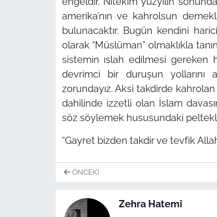
engeldir. Nitekim yüzyılın sonund
amerika’nın ve kahrolsun demekle
bulunacaktır. Bugün kendini harici
olarak
“Müslüman”
olmaklıkla tanı
sistemin ıslah edilmesi gereken h
devrimci bir duruşun yolların
zorundayız. Aksi takdirde kahrolan 
dahilinde izzetli olan İslam davas
söz söylemek hususundaki peltekl
“Gayret bizden takdir ve tevfik Allah’
ÖNCEKI
Zehra Hatemî