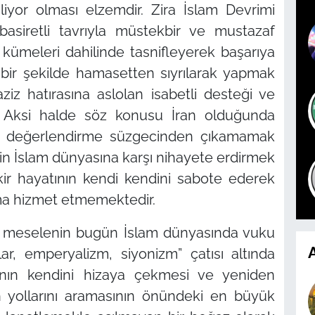
iliyor olması elzemdir. Zira İslam Devrimi
basiretli tavrıyla müstekbir ve mustazaf
kümeleri dahilinde tasnifleyerek başarıya
u bir şekilde hamasetten sıyrılarak yapmak
iz hatırasına aslolan isabetli desteği ve
. Aksi halde söz konusu İran olduğunda
ik değerlendirme süzgecinden çıkamamak
rin İslam dünyasına karşı nihayete erdirmek
ikir hayatının kendi kendini sabote ederek
ma hizmet etmemektedir.
hi meselenin bugün İslam dünyasında vuku
A
lar, emperyalizm, siyonizm”
çatısı altında
ın kendini hizaya çekmesi ve yeniden
n yollarını aramasının önündeki en büyük