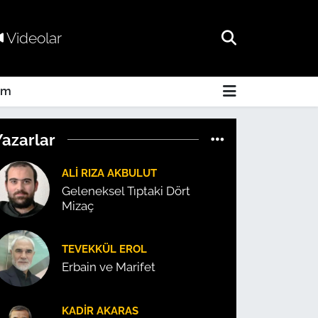
Videolar
am
Yazarlar
ALI RIZA AKBULUT
Geleneksel Tıptaki Dört
Mizaç
TEVEKKÜL EROL
Erbain ve Marifet
KADIR AKARAS