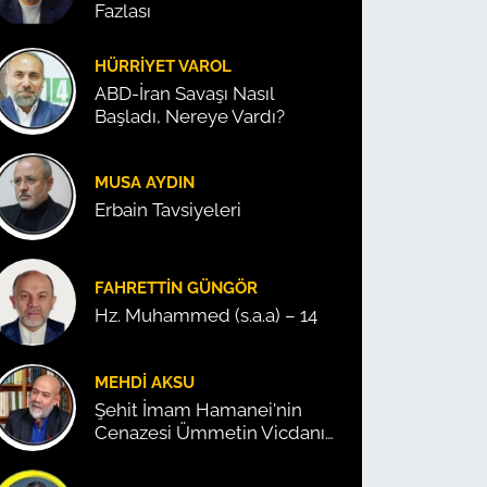
Fazlası
HÜRRIYET VAROL
ABD-İran Savaşı Nasıl
Başladı, Nereye Vardı?
MUSA AYDIN
Erbain Tavsiyeleri
FAHRETTIN GÜNGÖR
Hz. Muhammed (s.a.a) – 14
MEHDI AKSU
Şehit İmam Hamanei'nin
Cenazesi Ümmetin Vicdanını
Konuşturdu!