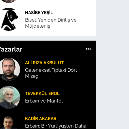
HASIBE YEŞIL
Biset; Yeniden Diriliş ve
Müjdeleniş
Yazarlar
ALI RIZA AKBULUT
Geleneksel Tıptaki Dört
Mizaç
TEVEKKÜL EROL
Erbain ve Marifet
KADIR AKARAS
Erbain: Bir Yürüyüşten Daha