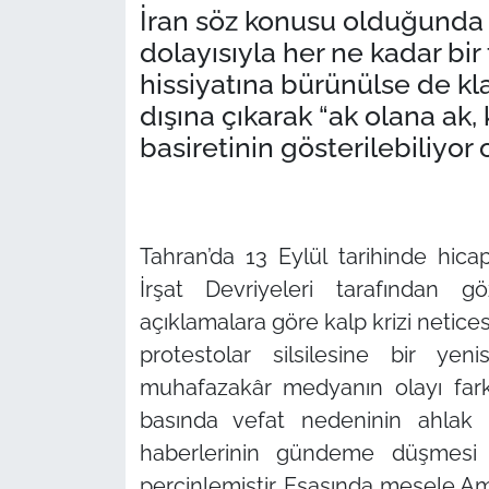
İran söz konusu olduğunda 
dolayısıyla her ne kadar bi
hissiyatına bürünülse de k
dışına çıkarak “ak olana ak,
basiretinin gösterilebiliyor
Tahran’da 13 Eylül tarihinde hica
İrşat Devriyeleri tarafından g
açıklamalara göre kalp krizi netic
protestolar silsilesine bir ye
muhafazakâr medyanın olayı fark
basında vefat nedeninin ahlak p
haberlerinin gündeme düşmesi 
perçinlemiştir. Esasında mesele Am