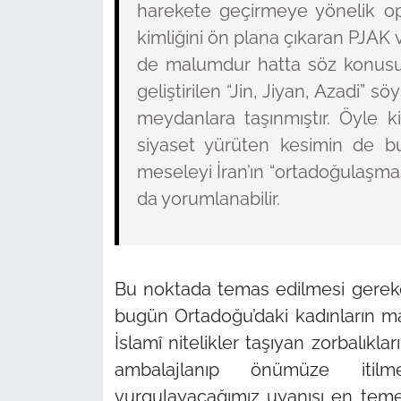
harekete geçirmeye yönelik ope
kimliğini ön plana çıkaran PJAK 
de malumdur hatta söz konusu
geliştirilen
“Jin, Jiyan, Azadi”
söy
meydanlara taşınmıştır. Öyle k
siyaset yürüten kesimin de 
meseleyi İran’ın
“ortadoğulaşmas
da yorumlanabilir.
Bu noktada temas edilmesi gereke
bugün Ortadoğu’daki kadınların mar
İslamî nitelikler taşıyan zorbalıkları
ambalajlanıp önümüze itilme
vurgulayacağımız uyanışı en tem