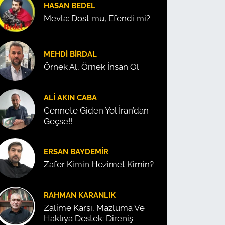
HASAN BEDEL
Mevla: Dost mu, Efendi mi?
MEHDI BIRDAL
Örnek Al, Örnek İnsan Ol
ALI AKIN CABA
Cennete Giden Yol İran’dan
Geçse!!
ERSAN BAYDEMIR
Zafer Kimin Hezimet Kimin?
RAHMAN KARANLIK
Zalime Karşı, Mazluma Ve
Haklıya Destek: Direniş