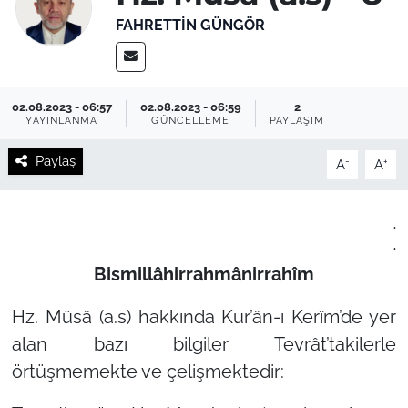
FAHRETTIN GÜNGÖR
02.08.2023 - 06:57
02.08.2023 - 06:59
2
YAYINLANMA
GÜNCELLEME
PAYLAŞIM
Paylaş
-
+
A
A
.
.
Bismillâhirrahmânirrahîm
Hz. Mûsâ (a.s) hakkında Kur’ân-ı Kerîm’de yer
alan bazı bilgiler Tevrât’takilerle
örtüşmemekte ve çelişmektedir: