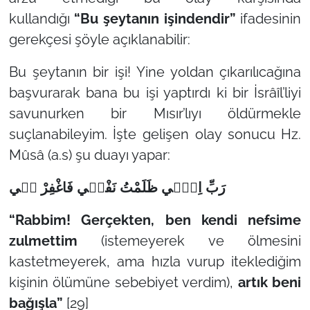
kullandığı
“Bu şeytanın işindendir”
ifadesinin
gerekçesi şöyle açıklanabilir:
Bu şeytanın bir işi! Yine yoldan çıkarılıcağına
başvurarak bana bu işi yaptırdı ki bir İsrâîl’liyi
savunurken bir Mısır’lıyı öldürmekle
suçlanabileyim. İşte gelişen olay sonucu Hz.
Mûsâ (a.s) şu duayı yapar:
رَبِّ اِنّ۪ي ظَلَمْتُ نَفْس۪ي فَاغْفِرْ ل۪ي
“Rabbim! Gerçekten, ben kendi nefsime
zulmettim
(istemeyerek ve ölmesini
kastetmeyerek, ama hızla vurup iteklediğim
kişinin ölümüne sebebiyet verdim),
artık beni
bağışla”
[29]