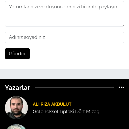
Gönder
Yazarlar
ALI RIZA AKBULUT
Geleneksel Tıptaki Dört Mizaç