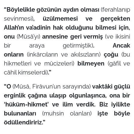
“Böylelikle gözünün aydın olması
(ferahlanıp
sevinmesi)
, üzülmemesi ve gerçekten
Allah’ın va’adinin hak olduğunu bilmesi için,
onu
(Mûsâ’yı)
annesine geri vermiş
(ve ikisini
bir araya getirmiştik)
. Ancak
onların
(inkârcıların ve akılsızların)
çoğu
(bu
hikmetleri ve mûcizeleri)
bilmeyen
(gâfil ve
câhil kimselerdi)
.”
“O
(Mûsâ, Firâvun’un sarayında)
vaktâki güçlü
erginlik çağına ulaşıp olgunlaşınca, ona bir
‘hüküm-hikmet’ ve ilim verdik. Biz iyilikte
bulunanları
(muhsin olanları)
işte böyle
ödüllendiririz.”