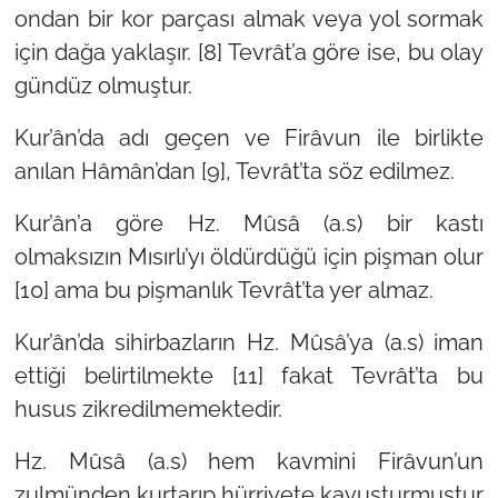
ondan bir kor parçası almak veya yol sormak
için dağa yaklaşır. [8] Tevrât’a göre ise, bu olay
gündüz olmuştur.
Kur’ân’da adı geçen ve Firâvun ile birlikte
anılan Hâmân’dan [9], Tevrât’ta söz edilmez.
Kur’ân’a göre Hz. Mûsâ (a.s) bir kastı
olmaksızın Mısırlı’yı öldürdüğü için pişman olur
[10] ama bu pişmanlık Tevrât’ta yer almaz.
Kur’ân’da sihirbazların Hz. Mûsâ’ya (a.s) iman
ettiği belirtilmekte [11] fakat Tevrât’ta bu
husus zikredilmemektedir.
Hz. Mûsâ (a.s) hem kavmini Firâvun’un
zulmünden kurtarıp hürriyete kavuşturmuştur