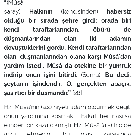
“
(Mûsâ,
saray)
Halkının
(kendisinden)
habersiz
olduğu bir sırada şehre girdi; orada biri
kendi taraftarlarından, öbürü de
düşmanlarından olan iki adamın
dövüştüklerini gördü. Kendi taraftarlarından
olan, düşmanlarından olana karşı Mûsâ'dan
yardım istedi. Mûsâ da ötekine bir yumruk
indirip onun işini bitirdi.
(Sonra):
Bu dedi,
şeytanın işindendir. O, gerçekten apaçık,
şaşırtıcı bir düşmandır.”
[28]
Hz. Mûs’a’nın (a.s) niyeti adam öldürmek değil,
onun yardımına koşmaktı. Fakat her nasılsa
elinden bir kaza çıkmıştı. Hz. Mûsâ (a.s) hiç de
arzu etmediği bu olay karşısında