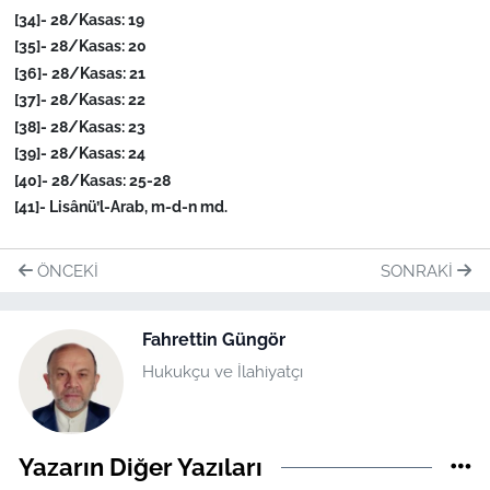
[34]- 28/Kasas: 19
[35]- 28/Kasas: 20
[36]- 28/Kasas: 21
[37]- 28/Kasas: 22
[38]- 28/Kasas: 23
[39]- 28/Kasas: 24
[40]- 28/Kasas: 25-28
[41]- Lisânü’l-Arab, m-d-n md.
ÖNCEKI
SONRAKI
Fahrettin Güngör
Hukukçu ve İlahiyatçı
Yazarın Diğer Yazıları