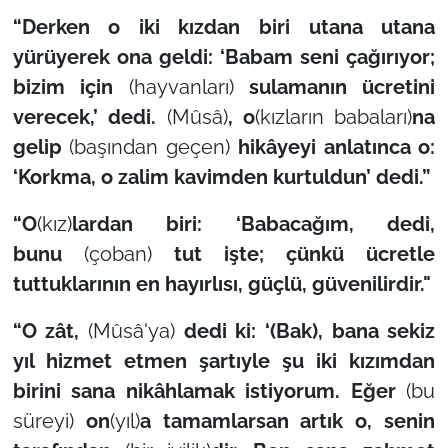
“Derken o iki kızdan biri utana utana
yürüyerek ona geldi: ‘Babam seni çağırıyor;
bizim için
(hayvanları)
sulamanın ücretini
verecek,’ dedi.
(Mûsâ)
, o
(kızların babaları)
na
gelip
(başından geçen)
hikâyeyi anlatınca o:
‘Korkma, o zalim kavimden kurtuldun’ dedi.”
“O
(kız)
lardan biri: ‘Babacağım, dedi,
bunu
(çoban)
tut işte; çünkü ücretle
tuttuklarının en hayırlısı, güçlü, güvenilirdir."
“O zât,
(Mûsâ'ya)
dedi ki: ‘(Bak), bana sekiz
yıl hizmet etmen şartıyle şu iki kızımdan
birini sana nikâhlamak istiyorum. Eğer
(bu
süreyi)
on
(yıl)
a tamamlarsan artık o, senin