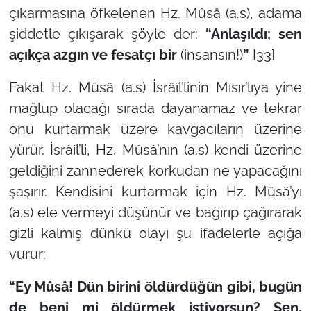
çıkarmasına öfkelenen Hz. Mûsâ (a.s), adama
şiddetle çıkışarak şöyle der:
“Anlaşıldı; sen
açıkça azgın ve fesatçı bir
(insansın!)
”
[33]
Fakat Hz. Mûsâ (a.s) İsrâîl’linin Mısır’lıya yine
mağlup olacağı sırada dayanamaz ve tekrar
onu kurtarmak üzere kavgacıların üzerine
yürür. İsrâîl’li, Hz. Mûsâ’nın (a.s) kendi üzerine
geldiğini zannederek korkudan ne yapacağını
şaşırır. Kendisini kurtarmak için Hz. Mûsâ’yı
(a.s) ele vermeyi düşünür ve bağırıp çağırarak
gizli kalmış dünkü olayı şu ifadelerle açığa
vurur:
“Ey Mûsâ! Dün birini öldürdüğün gibi, bugün
de beni mi öldürmek istiyorsun? Sen,