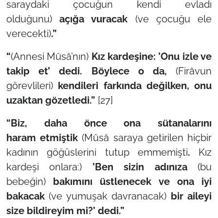
saraydaki çocuğun kendi evladı
olduğunu)
açığa vuracak
(ve çocuğu ele
verecekti)
.”
“
(Annesi Mûsâ’nın)
Kız kardeşine: ’Onu izle ve
takip et’ dedi. Böylece o da,
(Firâvun
görevlileri)
kendileri farkında değilken, onu
uzaktan gözetledi.”
[27]
“Biz, daha önce ona sütanalarını
haram
etmiştik
(Mûsâ saraya getirilen hiçbir
kadının göğüslerini tutup emmemişti
.
Kız
kardeşi onlara:)
’Ben sizin adınıza
(bu
bebeğin)
bakımını üstlenecek ve ona iyi
bakacak
(ve yumuşak davranacak)
bir aileyi
size bildireyim mi?’ dedi.”