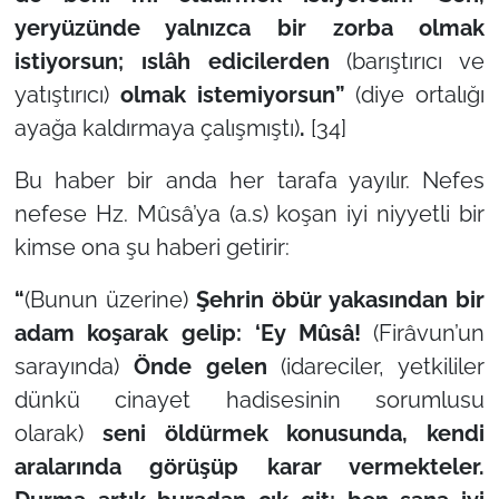
yeryüzünde yalnızca bir zorba olmak
istiyorsun; ıslâh edicilerden
(barıştırıcı ve
yatıştırıcı)
olmak istemiyorsun”
(diye ortalığı
ayağa kaldırmaya çalışmıştı)
.
[34]
Bu haber bir anda her tarafa yayılır. Nefes
nefese Hz. Mûsâ’ya (a.s) koşan iyi niyyetli bir
kimse ona şu haberi getirir:
“
(Bunun üzerine)
Şehrin öbür yakasından bir
adam koşarak gelip: ‘Ey Mûsâ!
(Firâvun’un
sarayında)
Önde gelen
(idareciler, yetkililer
dünkü cinayet hadisesinin sorumlusu
olarak)
seni öldürmek konusunda, kendi
aralarında görüşüp karar vermekteler.