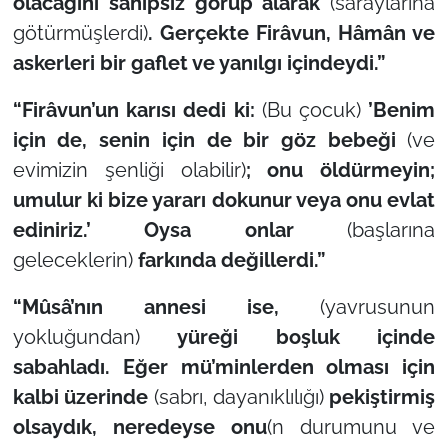
olacağını
sahipsiz görüp alarak
(saraylarına
götürmüşlerdi)
. Gerçekte Firâvun, Hâmân ve
askerleri bir gaflet ve yanılgı içindeydi.”
“Firâvun’un karısı dedi ki:
(Bu çocuk)
’Benim
için de, senin için de bir göz bebeği
(ve
evimizin şenliği olabilir)
;
onu öldürmeyin;
umulur ki bize yararı dokunur veya onu evlat
ediniriz.’ Oysa onlar
(başlarına
geleceklerin)
farkında değillerdi.”
“Mûsâ’nın annesi ise,
(yavrusunun
yokluğundan)
yüreği boşluk içinde
sabahladı. Eğer mü’minlerden olması için
kalbi üzerinde
(sabrı, dayanıklılığı)
pekiştirmiş
olsaydık, neredeyse onu
(n durumunu ve