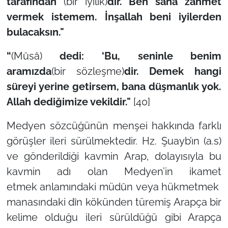
tarafından
(bir iyilik)
dir. Ben sana zahmet
vermek istemem. İnşallah beni iyilerden
bulacaksın."
“
(Mûsâ)
dedi: ‘Bu, seninle benim
aramızda
(bir sözleşme)
dir. Demek hangi
süreyi yerine getirsem, bana düşmanlık yok.
Allah dediğimize vekildir."
[40]
Medyen sözcüğünün menşei hakkında farklı
görüşler ileri sürülmektedir. Hz. Şuayb’ın (a.s)
ve gönderildiği kavmin Arap, dolayısıyla bu
kavmin adı olan Medyen’in
ikamet
etmek
anlamındaki
müdûn
veya
hükmetmek
manasındaki
dîn
kökünden türemiş Arapça bir
kelime olduğu ileri sürüldüğü gibi Arapça