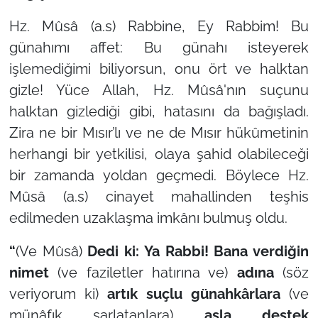
Hz. Mûsâ (a.s) Rabbine, Ey Rabbim! Bu
günahımı affet: Bu günahı isteyerek
işlemediğimi biliyorsun, onu ört ve halktan
gizle! Yüce Allah, Hz. Mûsâ'nın suçunu
halktan gizlediği gibi, hatasını da bağışladı.
Zira ne bir Mısır’lı ve ne de Mısır hükûmetinin
herhangi bir yetkilisi, olaya şahid olabileceği
bir zamanda yoldan geçmedi. Böylece Hz.
Mûsâ (a.s) cinayet mahallinden teşhis
edilmeden uzaklaşma imkânı bulmuş oldu.
“
(Ve Mûsâ)
Dedi ki: Ya Rabbi! Bana verdiğin
nimet
(ve faziletler hatırına ve)
adına
(söz
veriyorum ki)
artık suçlu günahkârlara
(ve
münâfık şarlatanlara)
asla destek