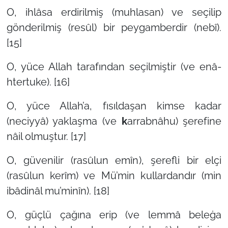
O, ihlâsa erdirilmiş (muhlasan) ve seçilip
gönderilmiş (resûl) bir peygamberdir (nebî).
[15]
O, yüce Allah tarafından seçilmiştir (ve enâ-
htertuke). [16]
O, yüce Allah’a, fısıldaşan kimse kadar
(neciyyâ) yaklaşma (ve
k
arrabnâhu) şerefine
nâil olmuştur. [17]
O, güvenilir (rasûlun emîn), şerefli bir elçi
(rasûlun kerîm) ve Mü’min kullardandır (min
ibâdinâl mu’minîn). [18]
O, güçlü çağına erip (ve lemmâ beleġa