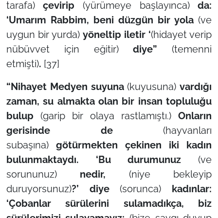
tarafa)
çevirip
(yürümeye başlayınca)
da:
‘Umarım Rabbim, beni düzgün bir yola
(ve
uygun bir yurda)
yöneltip iletir ‘
(hidayet verip
nübüvvet için eğitir)
diye”
(temenni
etmişti)
.
[37]
“Nihayet Medyen suyuna
(kuyusuna)
vardığı
zaman, su almakta olan bir insan topluluğu
bulup
(garip bir olaya rastlamıştı.)
Onların
gerisinde de
(hayvanları
subaşına)
götürmekten çekinen iki kadın
bulunmaktaydı. ‘Bu durumunuz
(ve
sorununuz)
nedir,
(niye bekleyip
duruyorsunuz)
?’ diye
(sorunca)
kadınlar:
‘Çobanlar sürülerini sulamadıkça, biz
sürülerimizi sulayamayız;
(bize saygı duyup