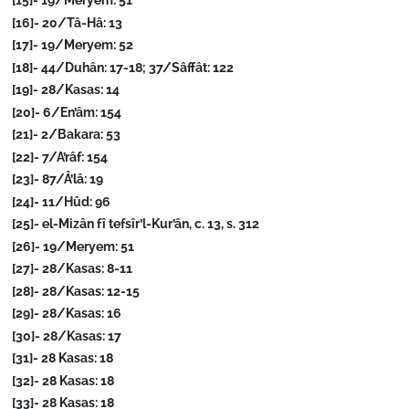
[15]- 19/Meryem: 51
[16]- 20/Tâ-Hâ: 13
[17]- 19/Meryem: 52
[18]- 44/Duhân: 17-18; 37/Sâffât: 122
[19]- 28/Kasas: 14
[20]- 6/En’âm: 154
[21]- 2/Bakara: 53
[22]- 7/A’râf: 154
[23]- 87/Â’lâ: 19
[24]- 11/Hûd: 96
[25]- el-Mizân fî tefsîr’l-Kur’ân, c. 13, s. 312
[26]- 19/Meryem: 51
[27]- 28/Kasas: 8-11
[28]- 28/Kasas: 12-15
[29]- 28/Kasas: 16
[30]- 28/Kasas: 17
[31]- 28 Kasas: 18
[32]- 28 Kasas: 18
[33]- 28 Kasas: 18