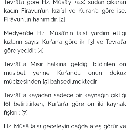
Tevrât’a göre Hz. Mûsâ’yı (a.s) sudan çıkaran
kadın Firâvun’un kızı[1] ve Kur’ân’a göre ise,
Firâvun’un hanımıdır. [2]
Medyen’de Hz. Mûsâ’nın (a.s) yardım ettiği
kızların sayısı Kur’ân’a göre iki [3] ve Tevrât’a
göre yedidir. [4]
Tevrât’ta Mısır halkına geldiği bildirilen on
mûsibet yerine Kur’ân’da onun dokuz
mûcizesinden [5] bahsedilmektedir.
Tevrât’ta kayadan sadece bir kaynağın çıktığı
[6] belirtilirken, Kur’ân’a göre on iki kaynak
fışkırır. [7]
Hz. Mûsâ (a.s) geceleyin dağda ateş görür ve