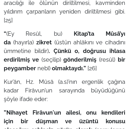
aracılığı ile ölünün diriltilmesi, kavminden
yıldırım çarpanların yeniden diriltilmesi gibi.
[25]
“
(Ey Resûl, bu)
Kitap’ta Mûsâ’yı
da
(hayırla)
zikret
(üstün ahlâkını ve cihadını
ümmetine bildir)
. Çünkü o, doğrusu ihlasa
erdirilmiş ve
(seçilip)
gönderilmiş
(resûl)
bir
peygamber
nebî)
olmaktaydı.”
[26]
Kur’ân, Hz. Mûsâ (a.s)’nın ergenlik çağına
kadar Firâvun’un sarayında büyüdüğünü
şöyle ifade eder:
”Nihayet Firâvun'un ailesi, onu kendileri
için bir düşman ve üzüntü konusu