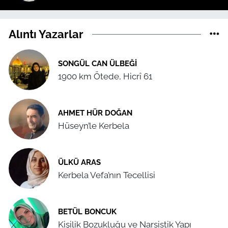
Alıntı Yazarlar
SONGÜL CAN ÜLBEĞI
1900 km Ötede, Hicrî 61
AHMET HÜR DOĞAN
Hüseyn’le Kerbela
ÜLKÜ ARAS
Kerbela Vefa’nın Tecellisi
BETÜL BONCUK
Kişilik Bozukluğu ve Narsistik Yapı