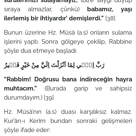
sıraya almazlar, çünkü)
babamız, yaşı
ilerlemiş bir ihtiyardır’ demişlerdi.”
[38]
Bunun üzerine Hz. Mûsâ (a.s) onların sulama
işlerini yaptı. Sonra gölgeye çekilip, Rabbine
şöyle dua etmeye başladı:
رَبِّ اِنّ۪ي لِمَٓا اَنْزَلْتَ اِلَيَّ مِنْ خَيْرٍ فَق۪يرٌ
“Rabbim! Doğrusu bana indireceğin hayra
muhtacım.”
(Burada garip ve sahipsiz
durumdayım.) [39]
Hz. Mûsâ’nın (a.s) duası karşılıksız kalmaz.
Kur’ân-ı Kerîm bundan sonraki gelişmeleri
şöyle ifade eder: