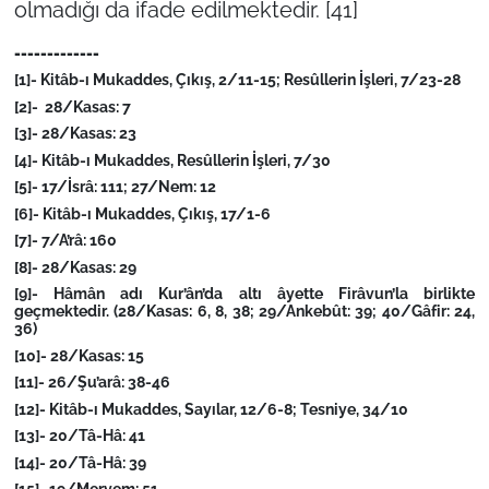
olmadığı da ifade edilmektedir. [41]
-------------
[1]- Kitâb-ı Mukaddes, Çıkış, 2/11-15; Resûllerin İşleri, 7/23-28
[2]- 28/Kasas: 7
[3]- 28/Kasas: 23
[4]- Kitâb-ı Mukaddes, Resûllerin İşleri, 7/30
[5]- 17/İsrâ: 111; 27/Nem: 12
[6]- Kitâb-ı Mukaddes, Çıkış, 17/1-6
[7]- 7/A’râ: 160
[8]- 28/Kasas: 29
[9]- Hâmân adı Kur’ân’da altı âyette Firâvun’la birlikte
geçmektedir. (28/Kasas: 6, 8, 38; 29/Ankebût: 39; 40/Gâfir: 24,
36)
[10]- 28/Kasas: 15
[11]- 26/Şu’arâ: 38-46
[12]- Kitâb-ı Mukaddes, Sayılar, 12/6-8; Tesniye, 34/10
[13]- 20/Tâ-Hâ: 41
[14]- 20/Tâ-Hâ: 39