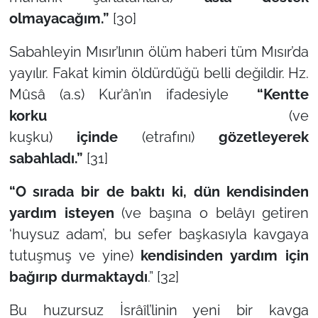
olmayacağım.”
[30]
Sabahleyin Mısır’lının ölüm haberi tüm Mısır’da
yayılır. Fakat kimin öldürdüğü belli değildir. Hz.
Mûsâ (a.s) Kur’ân’ın ifadesiyle
“Kentte
korku
(ve
kuşku)
içinde
(etrafını)
gözetleyerek
sabahladı.”
[31]
“O sırada bir de baktı ki, dün kendisinden
yardım isteyen
(ve başına o belâyı getiren
‘huysuz adam’, bu sefer başkasıyla kavgaya
tutuşmuş ve yine)
kendisinden yardım için
bağırıp durmaktaydı
.” [32]
Bu huzursuz İsrâîl’linin yeni bir kavga