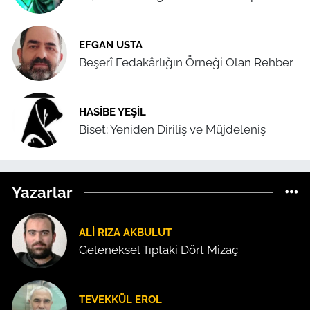
EFGAN USTA
Beşerî Fedakârlığın Örneği Olan Rehber
HASIBE YEŞIL
Biset; Yeniden Diriliş ve Müjdeleniş
Yazarlar
ALI RIZA AKBULUT
Geleneksel Tıptaki Dört Mizaç
TEVEKKÜL EROL