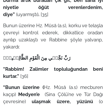
Durma artık buradan çık git; ben sana iyi
niyetle öğüt verenlerdenim,
diye”
(uyarmıştı)
.
[35]
Bunun üzerine Hz. Mûsâ (a.s), korku ve telaşla
çevreyi kontrol ederek, dikkatlice oradan
ayrılıp uzaklaştı ve Rabbine şöyle yalvarıp,
yakardı:
رَبِّ نَجِّن۪ي مِنَ الْقَوْمِ الظَّالِم۪ينَ۟
“Rabbim! Zalimler topluluğundan beni
kurtar.”
[36]
“Bunun üzerine (
Hz. Mûsâ (a.s) mecburen
kaçıp)
Medyen’e
(Sina Çölü’ne ve Tûr Dağı
çevresine)
ulaşmak üzere, yüzünü
(o