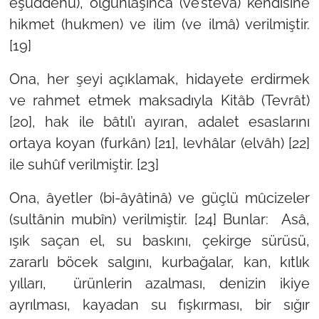
eşuddehu), olgunlaşınca (ve’stevâ) kendisine
hikmet (hukmen) ve ilim (ve ilmâ) verilmiştir.
[19]
Ona, her şeyi açıklamak, hidayete erdirmek
ve rahmet etmek maksadıyla Kitâb (Tevrât)
[20], hak ile bâtıl’ı ayıran, adalet esaslarını
ortaya koyan (furkân) [21], levhâlar (elvâh) [22]
ile suhûf verilmiştir. [23]
Ona, âyetler (bi-âyâtinâ) ve güçlü mûcizeler
(sultânin mubîn) verilmiştir. [24] Bunlar: Asâ,
ışık saçan el, su baskını, çekirge sürüsü,
zararlı böcek salgını, kurbağalar, kan, kıtlık
yılları, ürünlerin azalması, denizin ikiye
ayrılması, kayadan su fışkırması, bir sığır