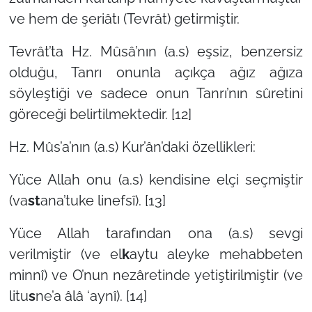
ve hem de şeriâtı (Tevrât) getirmiştir.
Tevrât’ta Hz. Mûsâ’nın (a.s) eşsiz, benzersiz
olduğu, Tanrı onunla açıkça ağız ağıza
söyleştiği ve sadece onun Tanrı’nın sûretini
göreceği belirtilmektedir. [12]
Hz. Mûs’a’nın (a.s) Kur’ân’daki özellikleri:
Yüce Allah onu (a.s) kendisine elçi seçmiştir
(va
st
ana’tuke linefsî). [13]
Yüce Allah tarafından ona (a.s) sevgi
verilmiştir (ve el
k
aytu aleyke mehabbeten
minnî) ve O’nun nezâretinde yetiştirilmiştir (ve
litu
s
ne’a âlâ ‘aynî). [14]