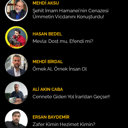
MEHDI AKSU
Şehit İmam Hamanei'nin Cenazesi
Ümmetin Vicdanını Konuşturdu!
HASAN BEDEL
Mevla: Dost mu, Efendi mi?
MEHDI BIRDAL
Örnek Al, Örnek İnsan Ol
ALI AKIN CABA
Cennete Giden Yol İran’dan Geçse!!
ERSAN BAYDEMIR
Zafer Kimin Hezimet Kimin?