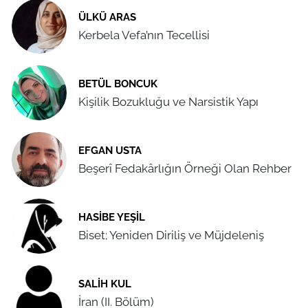
ÜLKÜ ARAS
Kerbela Vefa’nın Tecellisi
BETÜL BONCUK
Kişilik Bozukluğu ve Narsistik Yapı
EFGAN USTA
Beşerî Fedakârlığın Örneği Olan Rehber
HASIBE YEŞIL
Biset; Yeniden Diriliş ve Müjdeleniş
SALIH KUL
İran (II. Bölüm)