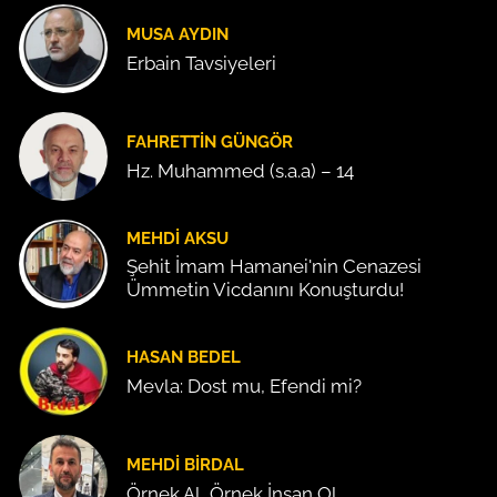
MUSA AYDIN
Erbain Tavsiyeleri
FAHRETTIN GÜNGÖR
Hz. Muhammed (s.a.a) – 14
MEHDI AKSU
Şehit İmam Hamanei'nin Cenazesi
Ümmetin Vicdanını Konuşturdu!
HASAN BEDEL
Mevla: Dost mu, Efendi mi?
MEHDI BIRDAL
Örnek Al, Örnek İnsan Ol