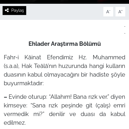
Paylaş
-
+
A
A
.
.
Ehlader Araştırma Bölümü
Fahr-i Kâinat Efendimiz Hz. Muhammed
(s.a.a), Hak Teâlâ’nın huzurunda hangi kulların
duasının kabul olmayacağını bir hadiste şöyle
buyurmaktadır:
–
Evinde oturup:
“Allahım! Bana rızk ver.”
diyen
kimseye: “Sana rızk peşinde git (çalış) emri
vermedik mi?” denilir ve duası da kabul
edilmez.