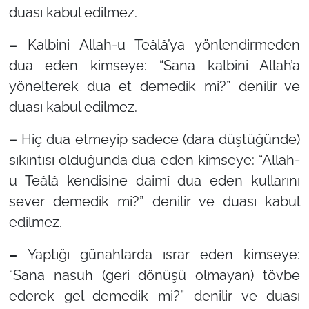
duası kabul edilmez.
–
Kalbini Allah-u Teâlâ’ya yönlendirmeden
dua eden kimseye:
“Sana kalbini Allah’a
yönelterek dua et demedik mi?”
denilir ve
duası kabul edilmez.
–
Hiç dua etmeyip sadece (dara düştüğünde)
sıkıntısı olduğunda dua eden kimseye:
“Allah-
u Teâlâ kendisine daimî dua eden kullarını
sever demedik mi?”
denilir ve duası kabul
edilmez.
–
Yaptığı günahlarda ısrar eden kimseye:
“Sana nasuh (geri dönüşü olmayan) tövbe
ederek gel demedik mi?”
denilir ve duası