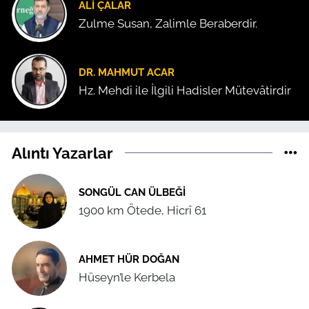
ALI ÇALAR
Zulme Susan, Zalimle Beraberdir.
DR. MAHMUT ACAR
Hz. Mehdi ile İlgili Hadisler Mütevâtirdir
Alıntı Yazarlar
SONGÜL CAN ÜLBEĞI
1900 km Ötede, Hicrî 61
AHMET HÜR DOĞAN
Hüseyn’le Kerbela