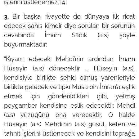
işlerini üstlenemez.”
[4]
3.
Bir başka rivayette de dünyaya ilk ricat
edecek şahıs kimdir diye sorulan bir sorunun
cevabında İmam Sâdık (a.s) şöyle
buyurmaktadır:
“Kıyam edecek Mehdi’nin ardından İmam
Hüseyin (a.s) dönecektir … Hüseyin (a.s),
kendisiyle birlikte şehid olmuş yarenleriyle
birlikte gelecek ve tıpkı Musa bin İmran’a eşlik
etmek için gönderildikleri gibi, yetmiş
peygamber kendisine eşlik edecektir. Mehdi
(a.s) yüzüğünü ona verecektir. O halde
Hüseyin (a.s) Mehdi’nin (a.s) gusül, kefen ve
tahnit işlerini üstlenecek ve kendisini toprağa