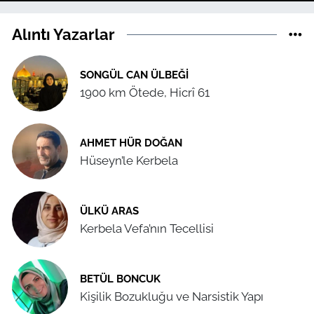
Alıntı Yazarlar
SONGÜL CAN ÜLBEĞI
1900 km Ötede, Hicrî 61
AHMET HÜR DOĞAN
Hüseyn’le Kerbela
ÜLKÜ ARAS
Kerbela Vefa’nın Tecellisi
BETÜL BONCUK
Kişilik Bozukluğu ve Narsistik Yapı