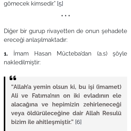
gömecek kimsedir.”
[5]
* * *
Diğer bir gurup rivayetten de onun şehadete
ereceği anlaşılmaktadır:
1.
İmam Hasan Mücteba’dan (a.s) şöyle
nakledilmiştir:
“Allah’a yemin olsun ki, bu işi (imamet)
Ali ve Fatıma’nın on iki evladının ele
alacağına ve hepimizin zehirleneceği
veya öldürüleceğine dair Allah Resulü
bizim ile ahitleşmiştir.”
[6]