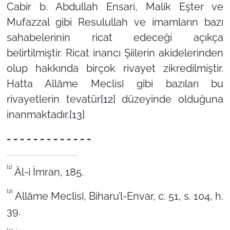
Cabir b. Abdullah Ensari, Malik Eşter ve
Mufazzal gibi Resulullah ve imamların bazı
sahabelerinin ricat edeceği açıkça
belirtilmiştir. Ricat inancı Şiilerin akidelerinden
olup hakkında birçok rivayet zikredilmiştir.
Hatta Allâme Meclisî gibi bazıları bu
rivayetlerin tevatür
[12]
düzeyinde olduğuna
inanmaktadır.
[13]
- - - - - - - - - - - - -
[1]
Âl-i İmran, 185.
[2]
Allâme Meclisî, Biharu’l-Envar, c. 51, s. 104, h.
39.