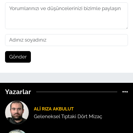
Gönder
Yazarlar
ALI RIZA AKBULUT
Geleneksel Tıptaki Dört Mizaç