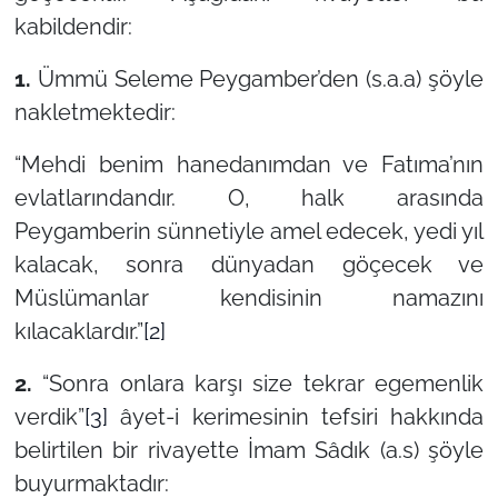
kabildendir:
1.
Ümmü Seleme Peygamber’den (s.a.a) şöyle
nakletmektedir:
“Mehdi benim hanedanımdan ve Fatıma’nın
evlatlarındandır. O, halk arasında
Peygamberin sünnetiyle amel edecek, yedi yıl
kalacak, sonra dünyadan göçecek ve
Müslümanlar kendisinin namazını
kılacaklardır.”
[2]
2.
“Sonra onlara karşı size tekrar egemenlik
verdik”
[3]
âyet-i kerimesinin tefsiri hakkında
belirtilen bir rivayette İmam Sâdık (a.s) şöyle
buyurmaktadır: