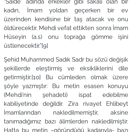
“Saide” adında erkekler gibi sakalı olan bir
kadın, İmam yoldan geçerken bir ev
üzerinden kendisine bir taş atacak ve onu
öldürecektir. Mehdi vefat ettikten sonra İmam
Hüseyin (a.s) onu toprağa gömme işini
üstlenecektir.”
[9]
Şehid Muhammed Sadık Sadr bu sözü değişik
şekillerde eleştirmiş ve eksikliklerini dile
getirmiştir.
[10]
Bu cümleden olmak üzere
şöyle yazmıştır: Bu metin esasen konuyu
(Mehdi’nin şehadeti) ispat edebilme
kabiliyetinde değildir. Zira rivayet Ehlibeyt
İmamlarından nakledilmemiştir, aksine
tanımadığımız bazı âlimlerden nakledilmiştir.
Hatta bu metin –göründüğü kadarıyla- bazı