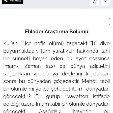
Paylaş
-
+
A
A
.
.
Ehlader Araştırma Bölümü
Kur’an “Her nefis ölümü tadacaktır”
[1]
diye
buyurmaktadır. Tüm yaratıklar hakkında ilahi
bir sünneti beyan eden bu âyet esasınca
İmam-ı Zaman (a.s) da dünya adaletini
sağladıktan ve dünya devletini kurduktan
sonra bu dünyadan göçecektir. Mehdi, tabii
bir ölümle mi yoksa şehadet ile mi dünyadan
göçecektir? Bir gurup rivayetten istifade
edildiği üzere İmam tabii bir ölümle dünyadan
göçecektir. Aşağıdaki rivayetler bu