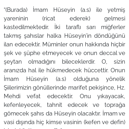
“(Burada) İmam Hüseyin (a.s) ile yetmiş
yareninin (ricat ederek) gelmesi
kastedilmektedir. İki taraflı sarı miğferler
takmış şahıslar halka Hüseyin’in döndüğünü
ilan edecektir. Müminler onun hakkında hiçbir
şek ve şüphe etmeyecek ve onun deccal ve
şeytan olmadığını bileceklerdir. O, sizin
aranızda hal ile hükmedecek hüccettir. Onun
İmam Hüseyin (a.s) olduğuna yönelik
Şiilerimizin gönüllerinde marifet pekişince, Hz.
Mehdi vefat edecektir. Onu yıkayacak,
kefenleyecek, tahnit edecek ve toprağa
gömecek şahıs da Hüseyin olacaktır. İmam ve
vasi dışında hiç kimse vasinin (kefen ve defin)