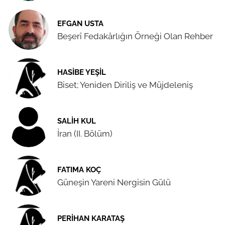
EFGAN USTA
Beşerî Fedakârlığın Örneği Olan Rehber
HASIBE YEŞIL
Biset; Yeniden Diriliş ve Müjdeleniş
SALIH KUL
İran (II. Bölüm)
FATIMA KOÇ
Güneşin Yareni Nergisin Gülü
PERIHAN KARATAŞ