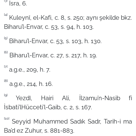
[3]
İsra, 6.
[4]
Kuleynî, el-Kafi, c. 8, s. 250; aynı şekilde bkz.
Biharu’l-Envar, c. 53, s. 94, h. 103.
[5]
Biharu’l-Envar, c. 53, s. 103, h. 130.
[6]
Biharu’l-Envar, c. 27, s. 217, h. 19.
[7]
a.g.e., 209, h. 7.
[8]
a.g.e., 214, h. 16.
[9]
Yezdî, Hairi Ali, İlzamu’n-Nasib fi
İsbati’lHücceti’l-Gaib, c. 2, s. 167.
[10]
Seyyid Muhammed Sadık Sadr, Tarih-i ma
Ba’d ez Zuhur, s. 881-883.