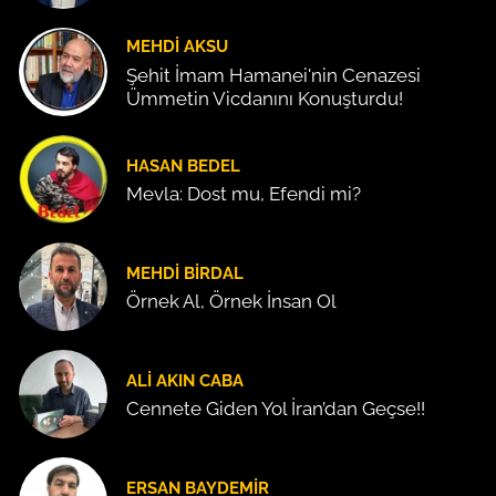
MEHDI AKSU
Şehit İmam Hamanei'nin Cenazesi
Ümmetin Vicdanını Konuşturdu!
HASAN BEDEL
Mevla: Dost mu, Efendi mi?
MEHDI BIRDAL
Örnek Al, Örnek İnsan Ol
ALI AKIN CABA
Cennete Giden Yol İran’dan Geçse!!
ERSAN BAYDEMIR