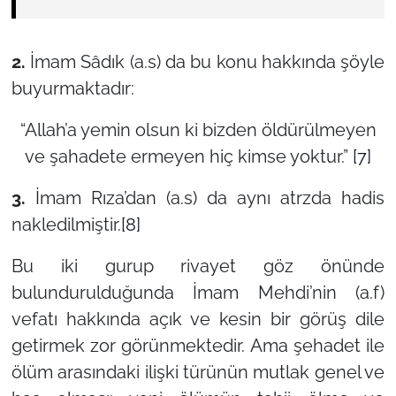
2.
İmam Sâdık (a.s) da bu konu hakkında şöyle
buyurmaktadır:
“Allah’a yemin olsun ki bizden öldürülmeyen
ve şahadete ermeyen hiç kimse yoktur.”
[7]
3.
İmam Rıza’dan (a.s) da aynı atrzda hadis
nakledilmiştir.
[8]
Bu iki gurup rivayet göz önünde
bulundurulduğunda İmam Mehdi’nin (a.f)
vefatı hakkında açık ve kesin bir görüş dile
getirmek zor görünmektedir. Ama şehadet ile
ölüm arasındaki ilişki türünün mutlak genel ve