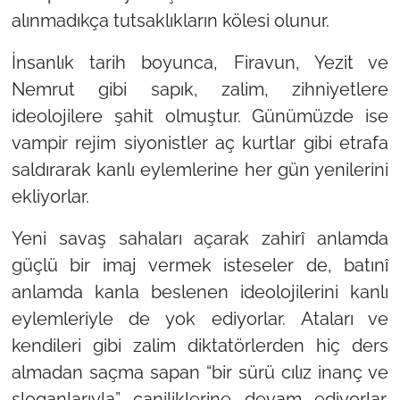
alınmadıkça tutsaklıkların kölesi olunur.
İnsanlık tarih boyunca, Firavun, Yezit ve
Nemrut gibi sapık, zalim, zihniyetlere
ideolojilere şahit olmuştur. Günümüzde ise
vampir rejim siyonistler aç kurtlar gibi etrafa
saldırarak kanlı eylemlerine her gün yenilerini
ekliyorlar.
Yeni savaş sahaları açarak zahirî anlamda
güçlü bir imaj vermek isteseler de, batınî
anlamda kanla beslenen ideolojilerini kanlı
eylemleriyle de yok ediyorlar. Ataları ve
kendileri gibi zalim diktatörlerden hiç ders
almadan saçma sapan
“bir s
ür
ü c
ıl
ız inan
ç ve
sloganlar
ıyla
”
caniliklerine devam ediyorlar.