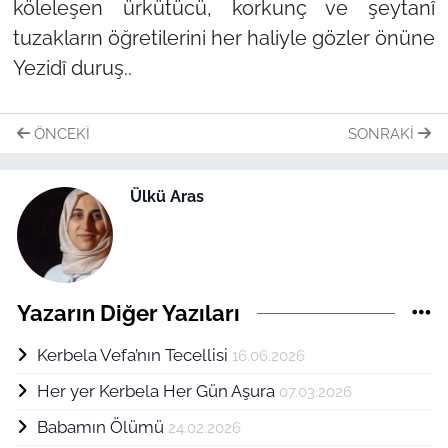
köleleşen ürkütücü, korkunç ve şeytanî
tuzakların öğretilerini her haliyle gözler önüne
Yezidî duruş..
ÖNCEKI
SONRAKI
Ülkü Aras
Yazarın Diğer Yazıları
Kerbela Vefa’nın Tecellisi
16.06.2026
Her yer Kerbela Her Gün Aşura
07.03.2026
Babamın Ölümü
24.02.2026