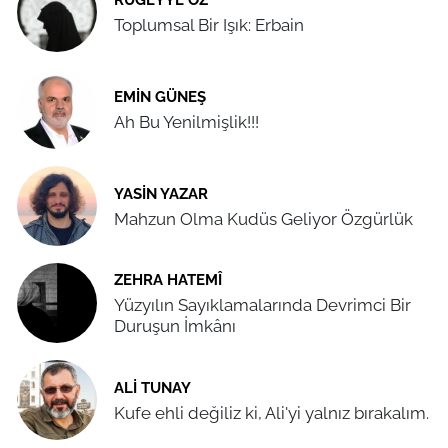
Toplumsal Bir Işık: Erbain
EMIN GÜNEŞ
Ah Bu Yenilmişlik!!!
YASIN YAZAR
Mahzun Olma Kudüs Geliyor Özgürlük
ZEHRA HATEMÎ
Yüzyılın Sayıklamalarında Devrimci Bir
Duruşun İmkânı
ALI TUNAY
Kufe ehli değiliz ki, Ali'yi yalnız bırakalım.