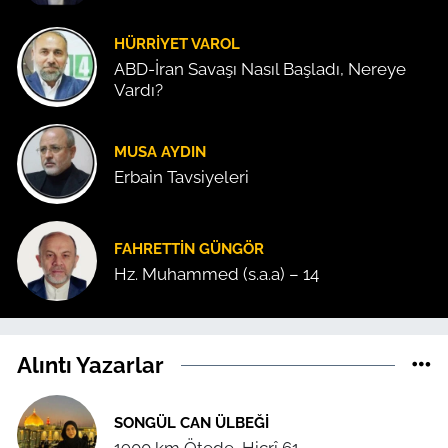
HÜRRIYET VAROL
ABD-İran Savaşı Nasıl Başladı, Nereye
Vardı?
MUSA AYDIN
Erbain Tavsiyeleri
FAHRETTIN GÜNGÖR
Hz. Muhammed (s.a.a) – 14
Alıntı Yazarlar
SONGÜL CAN ÜLBEĞI
1900 km Ötede, Hicrî 61