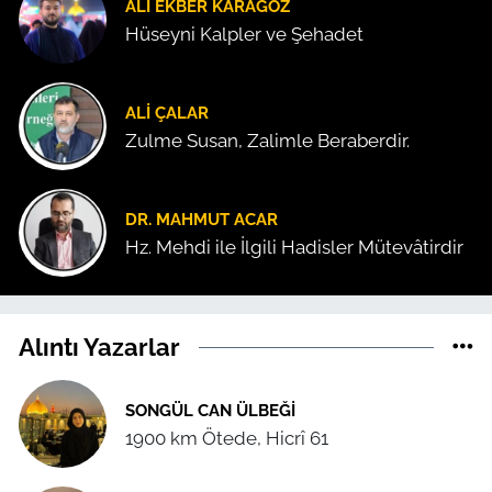
ALI EKBER KARAGÖZ
Hüseyni Kalpler ve Şehadet
ALI ÇALAR
Zulme Susan, Zalimle Beraberdir.
DR. MAHMUT ACAR
Hz. Mehdi ile İlgili Hadisler Mütevâtirdir
Alıntı Yazarlar
SONGÜL CAN ÜLBEĞI
1900 km Ötede, Hicrî 61