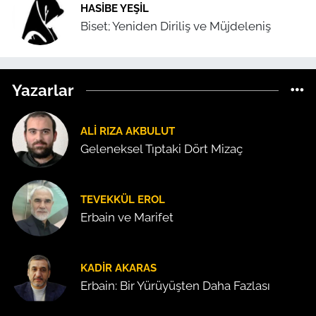
HASIBE YEŞIL
Biset; Yeniden Diriliş ve Müjdeleniş
Yazarlar
ALI RIZA AKBULUT
Geleneksel Tıptaki Dört Mizaç
TEVEKKÜL EROL
Erbain ve Marifet
KADIR AKARAS
Erbain: Bir Yürüyüşten Daha Fazlası