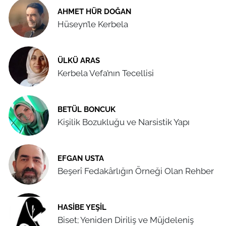
AHMET HÜR DOĞAN
Hüseyn’le Kerbela
ÜLKÜ ARAS
Kerbela Vefa’nın Tecellisi
BETÜL BONCUK
Kişilik Bozukluğu ve Narsistik Yapı
EFGAN USTA
Beşerî Fedakârlığın Örneği Olan Rehber
HASIBE YEŞIL
Biset; Yeniden Diriliş ve Müjdeleniş