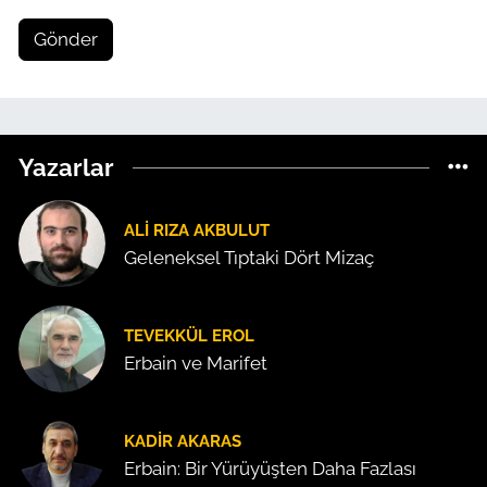
Gönder
Yazarlar
ALI RIZA AKBULUT
Geleneksel Tıptaki Dört Mizaç
TEVEKKÜL EROL
Erbain ve Marifet
KADIR AKARAS
Erbain: Bir Yürüyüşten Daha Fazlası