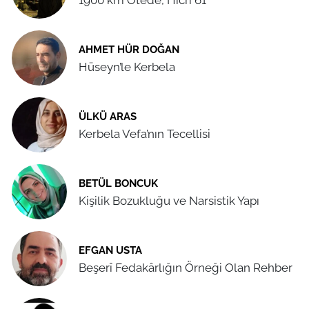
AHMET HÜR DOĞAN
Hüseyn’le Kerbela
ÜLKÜ ARAS
Kerbela Vefa’nın Tecellisi
BETÜL BONCUK
Kişilik Bozukluğu ve Narsistik Yapı
EFGAN USTA
Beşerî Fedakârlığın Örneği Olan Rehber