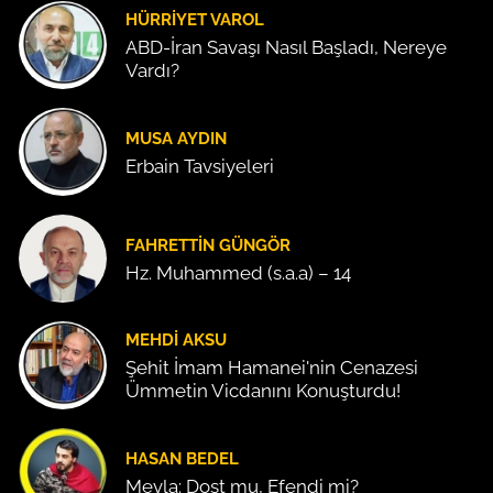
HÜRRIYET VAROL
ABD-İran Savaşı Nasıl Başladı, Nereye
Vardı?
MUSA AYDIN
Erbain Tavsiyeleri
FAHRETTIN GÜNGÖR
Hz. Muhammed (s.a.a) – 14
MEHDI AKSU
Şehit İmam Hamanei'nin Cenazesi
Ümmetin Vicdanını Konuşturdu!
HASAN BEDEL
Mevla: Dost mu, Efendi mi?