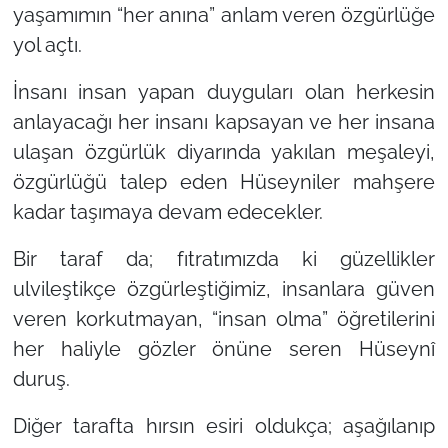
yaşamımın
“her anına”
anlam veren özgürlüğe
yol açtı.
İnsanı insan yapan duyguları olan herkesin
anlayacağı her insanı kapsayan ve her insana
ulaşan özgürlük diyarında yakılan meşaleyi,
özgürlüğü talep eden Hüseyniler mahşere
kadar taşımaya devam edecekler.
Bir taraf da; fıtratımızda ki güzellikler
ulvileştikçe özgürleştiğimiz, insanlara güven
veren korkutmayan,
“insan olma”
öğretilerini
her haliyle gözler önüne seren Hüseynî
duruş.
Diğer tarafta hırsın esiri oldukça; aşağılanıp