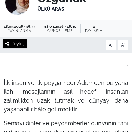
ÜLKÜ ARAS
18.03.2026 - 16:33
18.03.2026 - 16:35
2
YAYINLANMA
GÜNCELLEME
PAYLAŞIM
Paylaş
-
+
A
A
.
.
İlk insan ve ilk peygamber Âdem’den bu yana
ilahî mesajlarının asıl hedefi insanları
zalimlikten uzak tutmak ve dünyayı daha
yaşanabilir hâle getirmektir.
Semavi dinler ve peygamberler dünyanın fani