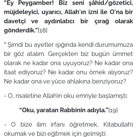
“Ey Peygamber! Biz seni şâhid/gözetici,
müjdeleyici, uyarıcı, Allah'ın izni ile O'na bir
davetçi ve aydınlatıcı bir çırağ olarak
gönderdik.”
[18]
*
Şimdi bu ayetler ışığında kendi durumumuza
bir göz atalım. Gerçekten biz bugün ümmet
olarak ne kadar ona uyuyoruz? Ne kadar ona
itaat ediyoruz? Ne kadar onu örnek alıyoruz?
Ne kadar ona ve yüce ahlakına benziyoruz?
- O, risaletine Allah’ın oku emriyle başlamıştı:
“Oku, yaratan Rabbinin adıyla.”
[19]
- O bize ilim irfanı öğretmek, Kitabullah’ı
okumak ve bizi eğitmek için gelmişti: