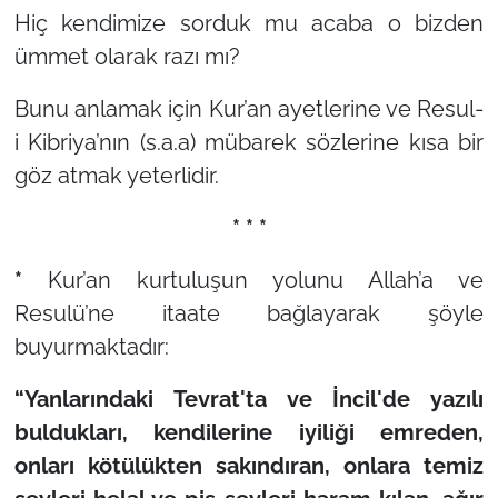
Hiç kendimize sorduk mu acaba o bizden
ümmet olarak razı mı?
Bunu anlamak için Kur’an ayetlerine ve Resul-
i Kibriya’nın (s.a.a) mübarek sözlerine kısa bir
göz atmak yeterlidir.
* * *
*
Kur’an kurtuluşun yolunu Allah’a ve
Resulü’ne itaate bağlayarak şöyle
buyurmaktadır:
“Yanlarındaki Tevrat'ta ve İncil'de yazılı
buldukları, kendilerine iyiliği emreden,
onları kötülükten sakındıran, onlara temiz