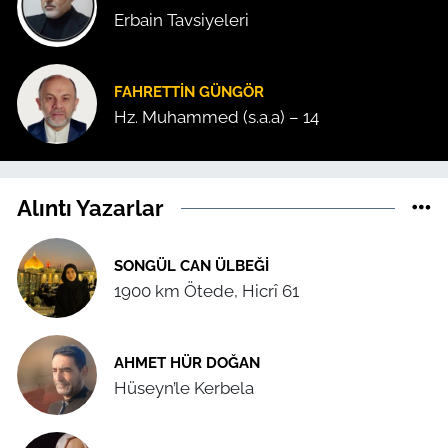
Erbain Tavsiyeleri
FAHRETTIN GÜNGÖR
Hz. Muhammed (s.a.a) – 14
Alıntı Yazarlar
SONGÜL CAN ÜLBEĞI
1900 km Ötede, Hicrî 61
AHMET HÜR DOĞAN
Hüseyn’le Kerbela