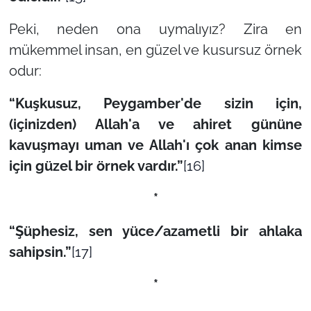
Peki, neden ona uymalıyız? Zira en
mükemmel insan, en güzel ve kusursuz örnek
odur:
“Kuşkusuz, Peygamber'de sizin için,
(içinizden) Allah'a ve ahiret gününe
kavuşmayı uman ve Allah'ı çok anan kimse
için güzel bir örnek vardır.”
[16]
*
“Şüphesiz, sen yüce/azametli bir ahlaka
sahipsin.”
[17]
*