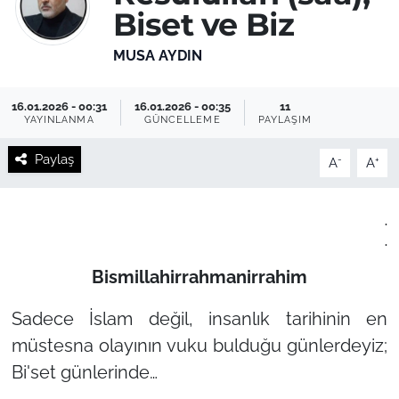
Biset ve Biz
MUSA AYDIN
16.01.2026 - 00:31
16.01.2026 - 00:35
11
YAYINLANMA
GÜNCELLEME
PAYLAŞIM
Paylaş
-
+
A
A
.
.
Bismillahirrahmanirrahim
Sadece İslam değil, insanlık tarihinin en
müstesna olayının vuku bulduğu günlerdeyiz;
Bi'set günlerinde…