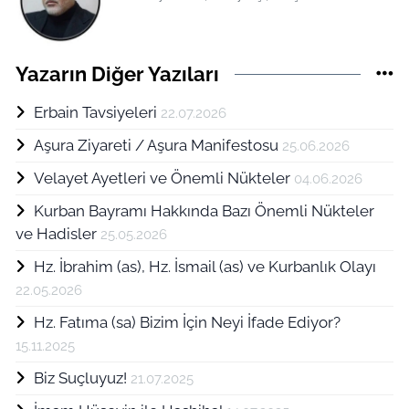
Yazarın Diğer Yazıları
Erbain Tavsiyeleri
22.07.2026
Aşura Ziyareti / Aşura Manifestosu
25.06.2026
Velayet Ayetleri ve Önemli Nükteler
04.06.2026
Kurban Bayramı Hakkında Bazı Önemli Nükteler
ve Hadisler
25.05.2026
Hz. İbrahim (as), Hz. İsmail (as) ve Kurbanlık Olayı
22.05.2026
Hz. Fatıma (sa) Bizim İçin Neyi İfade Ediyor?
15.11.2025
Biz Suçluyuz!
21.07.2025