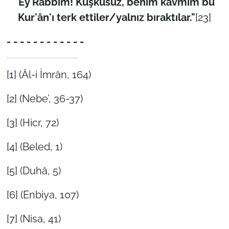
"Ey Rabbim! Kuşkusuz, benim kavmim bu
Kur'ân'ı terk ettiler/yalnız bıraktılar."
[23]
- - - - - - - - - - - -
[1]
(Âl-i İmrân, 164)
[2]
(Nebe’, 36-37)
[3]
(Hicr, 72)
[4]
(Beled, 1)
[5]
(Duhâ, 5)
[6]
(Enbiya, 107)
[7]
(Nisa, 41)