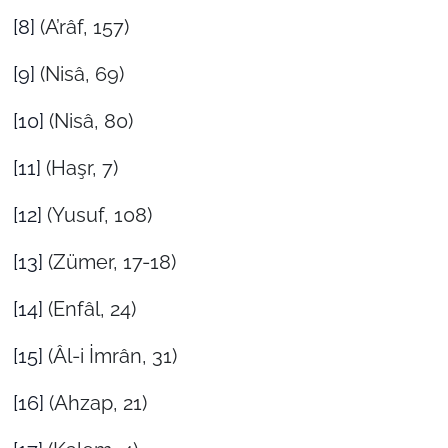
[8]
(A’râf, 157)
[9]
(Nisâ, 69)
[10]
(Nisâ, 80)
[11]
(Haşr, 7)
[12]
(Yusuf, 108)
[13]
(Zümer, 17-18)
[14]
(Enfâl, 24)
[15]
(Âl-i İmrân, 31)
[16]
(Ahzap, 21)