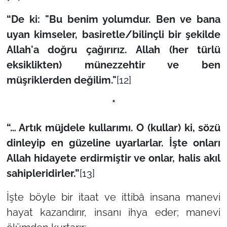
“De ki: "Bu benim yolumdur. Ben ve bana
uyan kimseler, basiretle/bilinçli bir şekilde
Allah'a doğru çağırırız. Allah (her türlü
eksiklikten) münezzehtir ve ben
müşriklerden değilim."
[12]
*
“… Artık müjdele kullarımı. O (kullar) ki, sözü
dinleyip en güzeline uyarlarlar. İşte onları
Allah hidayete erdirmiştir ve onlar, halis akıl
sahipleridirler.”
[13]
İşte böyle bir itaat ve ittibâ insana manevi
hayat kazandırır, insanı ihya eder; manevi