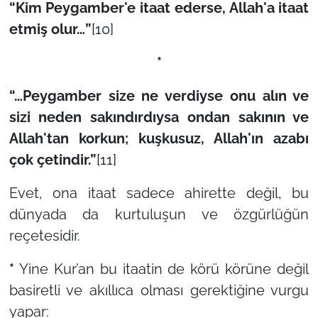
“Kim Peygamber'e itaat ederse, Allah'a itaat
etmiş olur…”
[10]
*
“…Peygamber size ne verdiyse onu alın ve
sizi neden sakındırdıysa ondan sakının ve
Allah'tan korkun; kuşkusuz, Allah'ın azabı
çok çetindir.”
[11]
Evet, ona itaat sadece ahirette değil, bu
dünyada da kurtuluşun ve özgürlüğün
reçetesidir.
*
Yine Kur’an bu itaatin de körü körüne değil
basiretli ve akıllıca olması gerektiğine vurgu
yapar: