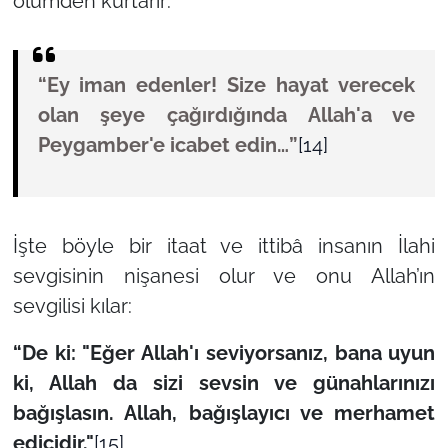
ölümden kurtarır:
“Ey iman edenler! Size hayat verecek
olan şeye çağırdığında Allah'a ve
Peygamber'e icabet edin…”
[14]
İşte böyle bir itaat ve ittibâ insanın İlahi
sevgisinin nişanesi olur ve onu Allah’ın
sevgilisi kılar:
“De ki: "Eğer Allah'ı seviyorsanız, bana uyun
ki, Allah da sizi sevsin ve günahlarınızı
bağışlasın. Allah, bağışlayıcı ve merhamet
edicidir."
[15]