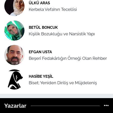
ÜLKÜ ARAS
Kerbela Vefa’nın Tecellisi
BETÜL BONCUK
Kişilik Bozukluğu ve Narsistik Yapı
EFGAN USTA
Beşerî Fedakârlığın Örneği Olan Rehber
HASIBE YEŞIL
Biset; Yeniden Diriliş ve Müjdeleniş
Yazarlar