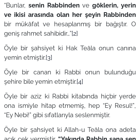
“Bunlar,
senin Rabbinden
ve
göklerin, yerin
ve ikisi arasında olan her şeyin Rabbinden
bir mükâfat ve hesaplanmış bir bağıştır. O
geniş rahmet sahibidir…”
[2]
Öyle bir şahsiyet ki Hak Teâla onun canına
yemin etmiştir.
[3]
Öyle bir canan ki Rabbi onun bulunduğu
şehire bile yemin etmiştir.
[4]
Öyle bir aziz ki Rabbi kitabında hiçbir yerde
ona ismiyle hitap etmemiş, hep
“Ey Resul!”
,
“Ey Nebi!”
gibi sıfatlarıyla seslenmiştir.
Öyle bir şahsiyet ki Allah-u Teâla ona adeta
açık çek vermiştir.
“Yakında Rabbin sana sen