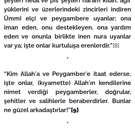
şeyleri helal ve pis şeyleri haram kılan, ağır
yüklerini ve üzerlerindeki zincirleri indiren
Ümmî elçi ve peygambere uyanlar; ona
iman eden, onu destekleyen, ona yardım
eden ve onunla birlikte inen nura uyanlar
var ya; işte onlar kurtuluşa erenlerdir.”
[8]
*
“Kim Allah'a ve Peygamber'e itaat ederse,
işte onlar, (kıyamette) Allah'ın kendilerine
nimet verdiği peygamberler, doğrular,
şehitler ve salihlerle beraberdirler. Bunlar
ne güzel arkadaştırlar!”
[9]
*