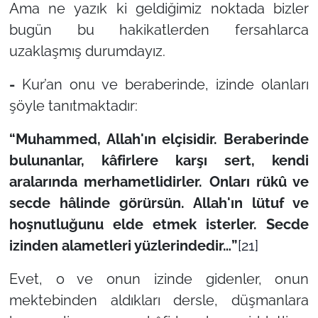
Ama ne yazık ki geldiğimiz noktada bizler
bugün bu hakikatlerden fersahlarca
uzaklaşmış durumdayız.
-
Kur’an onu ve beraberinde, izinde olanları
şöyle tanıtmaktadır:
“Muhammed, Allah'ın elçisidir. Beraberinde
bulunanlar, kâfirlere karşı sert, kendi
aralarında merhametlidirler. Onları rükû ve
secde hâlinde görürsün. Allah'ın lütuf ve
hoşnutluğunu elde etmek isterler. Secde
izinden alametleri yüzlerindedir…”
[21]
Evet, o ve onun izinde gidenler, onun
mektebinden aldıkları dersle, düşmanlara