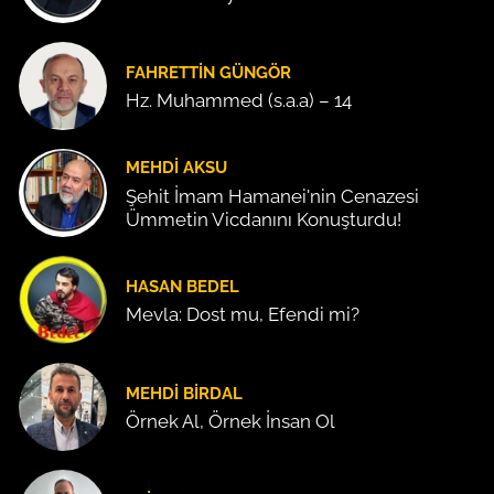
FAHRETTIN GÜNGÖR
Hz. Muhammed (s.a.a) – 14
MEHDI AKSU
Şehit İmam Hamanei'nin Cenazesi
Ümmetin Vicdanını Konuşturdu!
HASAN BEDEL
Mevla: Dost mu, Efendi mi?
MEHDI BIRDAL
Örnek Al, Örnek İnsan Ol