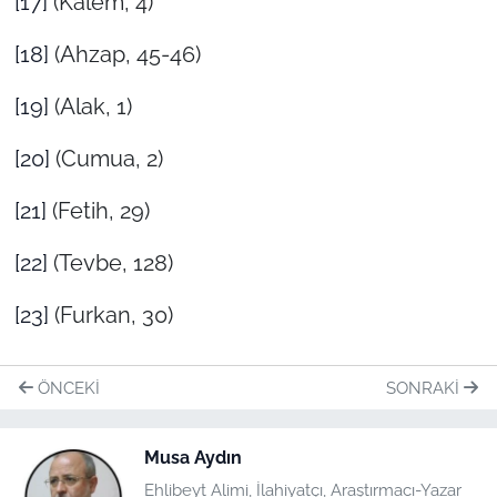
[17]
(Kalem, 4)
[18]
(Ahzap, 45-46)
[19]
(Alak, 1)
[20]
(Cumua, 2)
[21]
(Fetih, 29)
[22]
(Tevbe, 128)
[23]
(Furkan, 30)
ÖNCEKI
SONRAKI
Musa Aydın
Ehlibeyt Alimi, İlahiyatçı, Araştırmacı-Yazar