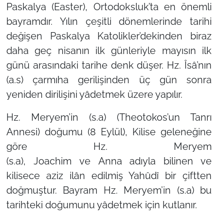
Paskalya (Easter),
Ortodoksluk’ta en önemli
bayramdır. Yılın çeşitli dönemlerinde tarihi
değişen Paskalya Katolikler’dekinden biraz
daha geç nisanın ilk günleriyle mayısın ilk
günü arasındaki tarihe denk düşer. Hz. Îsâ’nın
(a.s) çarmıha gerilişinden üç gün sonra
yeniden dirilişini yâdetmek üzere yapılır.
Hz. Meryem’in (s.a) (Theotokos’un Tanrı
Annesi) doğumu (8 Eylül),
Kilise geleneğine
göre Hz. Meryem
(s.a),
Joachim
ve
Anna
adıyla bilinen ve
kilisece aziz ilân edilmiş Yahûdî bir çiftten
doğmuştur. Bayram Hz. Meryem’in (s.a) bu
tarihteki doğumunu yâdetmek için kutlanır.