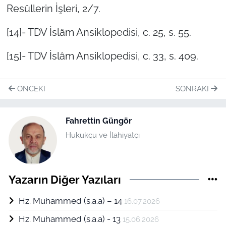
Resûllerin İşleri, 2/7.
[14]- TDV İslâm Ansiklopedisi, c. 25, s. 55.
[15]- TDV İslâm Ansiklopedisi, c. 33, s. 409.
ÖNCEKI
SONRAKI
Fahrettin Güngör
Hukukçu ve İlahiyatçı
Yazarın Diğer Yazıları
Hz. Muhammed (s.a.a) – 14
16.07.2026
Hz. Muhammed (s.a.a) - 13
15.06.2026