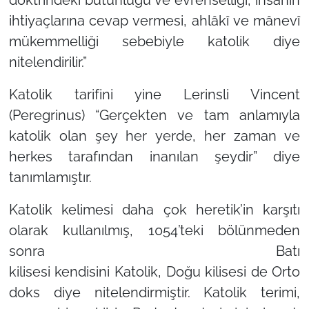
ihtiyaçlarına cevap vermesi, ahlâkî ve mânevî
mükemmelliği sebebiyle katolik diye
nitelendirilir.”
Katolik
tarifini yine Lerinsli Vincent
(Peregrinus)
“Gerçekten ve tam anlamıyla
katolik olan şey her yerde, her zaman ve
herkes tarafından inanılan şeydir”
diye
tanımlamıştır.
Katolik
kelimesi daha çok heretik’in karşıtı
olarak kullanılmış, 1054’teki bölünmeden
sonra
Batı
kilisesi
kendisini
Katolik
,
Doğu
kilisesi
de
Orto
doks
diye nitelendirmiştir. Katolik terimi,