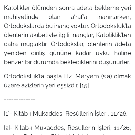
Katolikler ölümden sonra âdeta bekleme yeri
mahiyetinde olan a‘râf’a inanırlarken,
Ortodokslar’da bu inanç yoktur. Ortodoksluk’ta
ölenlerin âkıbetiyle ilgili inançlar, Katoliklik’ten
daha muğlaktır. Ortodokslar, ölenlerin âdeta
yeniden diriliş gününe kadar uyku hâline
benzer bir durumda beklediklerini düşünürler.
Ortodoksluk’ta başta Hz. Meryem (s.a) olmak
üzere azizlerin yeri eşsizdir. [15]
-------------
[1]- Kitâb-ı Mukaddes, Resûllerin İşleri, 11/26.
[2]- Kitâb-ı Mukaddes, Resûllerin İşleri, 11/26,