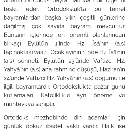
önemli Ortodoks bayramlarından bir diğerini
teşkil eder. Ortodoksluk’ta bu temel
bayramlardan başka yılın çeşitli günlerine
dağılmış çok sayıda bayram mevcuttur.
Bunların içlerinde en önemli olanlarından
birkaçı Eylül’ün 1’inde Hz. Îsâ’nın (a.s)
tapınaktaki vaazı, Ocak ayının 1’inde Hz. Îsâ’nın
(a.s) sünneti, Eylül’ün 23’ünde Vaftizci Hz.
Yahyâ’nın (a.s) ana rahmine düşüşü, Haziran’ın
24’ünde Vaftizci Hz. Yahyâ’nın (a.s) doğumu ile
ilgili bayramlardır. Ortodoksluk’ta pazar günü
kutlamaları, Katoliklik’le aynı öneme ve
muhtevaya sahiptir.
Ortodoks mezhebinde din adamları için
günlük dokuz ibadet vakti vardır. Halk ise