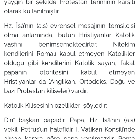
yaygın bir şekilde
Protestan
teriminin karşıtı
olarak kullanılmıştır.
Hz. Îsâ’nın (a.s) evrensel mesajının temsilcisi
olma anlamında, bütün Hristiyanlar Katolik
vasfını benimsemektedirler. Nitekim
kendilerini Romalı kabul etmeyen Katolikler
olduğu gibi kendilerini Katolik sayan, fakat
papanın otoritesini kabul etmeyen
Hristiyanlar da (Anglikan, Ortodoks, Doğu ve
bazı Protestan kiliseler) vardır.
Katolik Kilisesinin özellikleri şöyledir:
Dinî başkan papadır. Papa, Hz. Îsâ’nın (a.s)
vekili Petrus’un halefidir. I. Vatikan Konsili’nde
alınan karara göre papa yanılmazdır. Roma