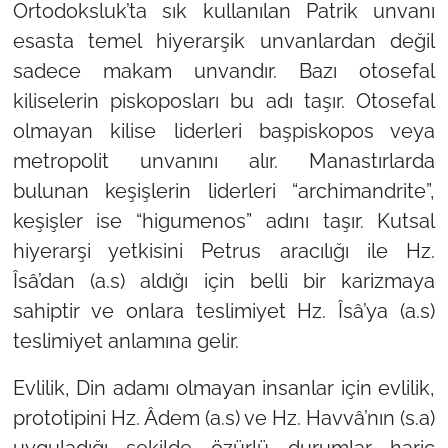
Ortodoksluk’ta sık kullanılan Patrik unvanı
esasta temel hiyerarşik unvanlardan değil
sadece makam unvandır. Bazı otosefal
kiliselerin piskoposları bu adı taşır. Otosefal
olmayan kilise liderleri başpiskopos veya
metropolit unvanını alır. Manastırlarda
bulunan keşişlerin liderleri “archimandrite”,
keşişler ise “higumenos” adını taşır. Kutsal
hiyerarşi yetkisini Petrus aracılığı ile Hz.
Îsâ’dan (a.s) aldığı için belli bir karizmaya
sahiptir ve onlara teslimiyet Hz. Îsâ’ya (a.s)
teslimiyet anlamına gelir.
Evlilik,
Din adamı olmayan insanlar için evlilik,
prototipini Hz. Âdem (a.s) ve Hz. Havvâ’nın (s.a)
uyguladığı şekilde özürlü durumlar hariç