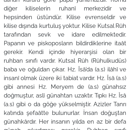
diğer kiliselerin ruhanî merkezidir ve
hepsinden üstündür. Kilise evrenseldir ve
kilise dışında kurtuluş yoktur. Kilise Kutsal Rûh
tarafından sevk ve idare edilmektedir.
Papanın ve piskoposların bildirdiklerine itaât
gerekir. Kendi içinde hiyerarşisi olan bir
ruhban sınıfı vardır. Kutsal Rûh (Rûhulkudüs)
baba ve oğuldan çıkar. Hz. Îsâ’da (a.s) ilâhî ve
insanî olmak üzere iki tabiat vardır. Hz. Îsâ (a.s)
gibi annesi Hz. Meryem de (a.s) günahsız
doğmuştur, aslî günahtan uzaktır. Tıpkı Hz. Îsâ
(a.s) gibi o da göğe yükselmiştir. Azizler Tanrı
katında şefaâtte bulunurlar. İnsan doğuştan
günahkârdır. Her insanın yılda en az bir defa