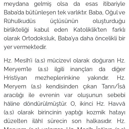
meydana gelmiş olsa da esas itibariyle
Baba’da bütünleşen tek varlıktır. Baba, Oğul ve
Rûhulkudüs üçlüsünün oluşturduğu
birlikteliği kabul eden Katoliklik’ten farklı
olarak Ortodoksluk, Baba’ya daha öncelikli bir
yer vermektedir.
Hz. Mesîh’i (a.s) mûcizevî olarak doğuran Hz.
Meryem’le (a.s) ilgili inançları da diğer
Hristiyan mezheplerinkine yakındır. Hz.
Meryem (a.s) kendisinden çıkan Tanrı/Îsâ
aracılığı ile evrenin var oluşunun sebebi
hâline döndürülmüştür. O, ikinci Hz. Havvâ
(a.s) olarak birincinin yaptığı kozmik hatayı
düzelten ilâhî sürecin son halkasıdır. Hz.