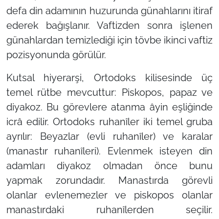
defa din adamının huzurunda günahlarını itiraf
ederek bağışlanır. Vaftizden sonra işlenen
günahlardan temizlediği için tövbe ikinci vaftiz
pozisyonunda görülür.
Kutsal hiyerarşi,
Ortodoks kilisesinde üç
temel rütbe mevcuttur: Piskopos, papaz ve
diyakoz. Bu görevlere atanma âyin eşliğinde
icrâ edilir. Ortodoks ruhanîler iki temel gruba
ayrılır: Beyazlar (evli ruhanîler) ve karalar
(manastır ruhanîleri). Evlenmek isteyen din
adamları diyakoz olmadan önce bunu
yapmak zorundadır. Manastırda görevli
olanlar evlenemezler ve piskopos olanlar
manastırdaki ruhanîlerden seçilir.