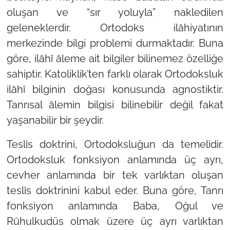
oluşan ve “sır yoluyla” nakledilen
geleneklerdir. Ortodoks ilâhiyatının
merkezinde bilgi problemi durmaktadır. Buna
göre, ilâhî âleme ait bilgiler bilinemez özelliğe
sahiptir. Katoliklik’ten farklı olarak Ortodoksluk
ilâhî bilginin doğası konusunda agnostiktir.
Tanrısal âlemin bilgisi bilinebilir değil fakat
yaşanabilir bir şeydir.
Teslîs doktrini, Ortodoksluğun da temelidir.
Ortodoksluk fonksiyon anlamında üç ayrı,
cevher anlamında bir tek varlıktan oluşan
teslîs doktrinini kabul eder. Buna göre, Tanrı
fonksiyon anlamında Baba, Oğul ve
Rûhulkudüs olmak üzere üç ayrı varlıktan