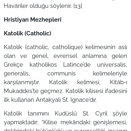
Havâriler olduğu söylenir. [13]
Hristiyan Mezhepleri
Katolik (Catholic)
Katolik (catholic, catholique) kelimesinin aslı
olan ve
genel, evrensel
anlamına gelen
Grekçe
katholikos
Latince’de
universalis,
generalis, communis
kelimeleriyle
karşılanmıştır. Katolik kelimesi, Kitâb-ı
Mukaddes’te geçmez. Katolik kilisesi ifadesini
ilk kullanan
Antakyalı St. Ignace
’dır.
Katolik
tanımını Kudüslü St. Cyril şöyle
yapmaktadır:
“Kilise mekândaki genişlemesi,
doktrindeki bütünlüğü ve evrenselliği, insanın