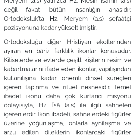
Meryem (a.s) yalnızca Hz. Mesîh Îsâ’nın (a.s)
değil fakat bütün insanlığın anasıdır.
Ortodoksluk’ta Hz. Meryem (a.s) şefaâtçi
pozisyonuna kadar yükseltilmiştir.
Ortodoksluğu diğer Hristiyan ekollerinden
ayıran en bâriz farklılık ikonlar konusudur.
Kiliselerde ve evlerde çeşitli kişilerin resim ve
kabartmalarını ifade eden ikonlar, yapılışından
kullanılışına kadar önemli dinsel süreçleri
içeren tapınma ve ritüel nesnesidir. Temel
ibadet ikonu daha çok kurtarıcı misyonu
dolayısıyla, Hz. Îsâ (a.s) ile ilgili sahneleri
içerenlerdir. İkon ibadeti, sahnelerdeki figürler
üzerine yoğunlaşma, onlarla aynîleşme ve
arzu edilen dileklerin ikonlardaki figürler