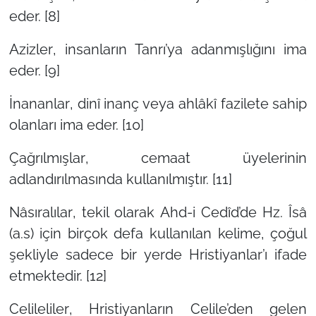
eder. [8]
Azizler
, insanların Tanrı’ya adanmışlığını ima
eder. [9]
İnananlar
, dinî inanç veya ahlâkî fazilete sahip
olanları ima eder. [10]
Çağrılmışlar
, cemaat üyelerinin
adlandırılmasında kullanılmıştır. [11]
Nâsıralılar
, tekil olarak Ahd-i Cedîd’de Hz. Îsâ
(a.s) için birçok defa kullanılan kelime, çoğul
şekliyle sadece bir yerde
Hristiyanlar
’ı ifade
etmektedir. [12]
Celileliler
, Hristiyanların Celile’den gelen