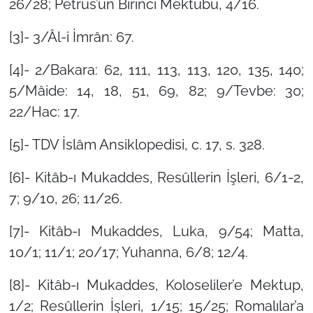
26/28; Petrus’un Birinci Mektubu, 4/16.
[3]- 3/Âl-i İmrân: 67.
[4]- 2/Bakara: 62, 111, 113, 113, 120, 135, 140;
5/Mâide: 14, 18, 51, 69, 82; 9/Tevbe: 30;
22/Hac: 17.
[5]- TDV İslâm Ansiklopedisi, c. 17, s. 328.
[6]- Kitâb-ı Mukaddes, Resûllerin İşleri, 6/1-2,
7; 9/10, 26; 11/26.
[7]- Kitâb-ı Mukaddes, Luka, 9/54; Matta,
10/1; 11/1; 20/17; Yuhanna, 6/8; 12/4.
[8]- Kitâb-ı Mukaddes, Koloseliler’e Mektup,
1/2; Resûllerin İşleri, 1/15; 15/25; Romalılar’a