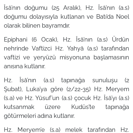
Îsâ’nın doğumu (25 Aralık),
Hz. Îsâ’nın (a.s)
doğumu dolayısıyla kutlanan ve Batı’da Noel
olarak bilinen bayramdır.
Epiphani (6 Ocak),
Hz. Îsâ’nın (a.s) Ürdün
nehrinde Vaftizci Hz. Yahyâ (a.s) tarafından
vaftizi ve yeryüzü misyonuna başlamasının
anısına kutlanır.
Hz. Îsâ’nın (a.s) tapınağa sunuluşu (2
Şubat),
Luka’ya göre (2/22-35) Hz. Meryem
(s.a) ve Hz. Yûsuf’un (a.s) çocuk Hz. Îsâ’yı (a.s)
kutsanmak üzere Kudüs’te tapınağa
götürmeleri adına kutlanır.
Hz. Meryem’e (s.a) melek tarafından Hz.