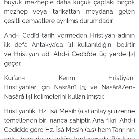
büyük mezheple daha küçük çaptaki birçok
mezhep veya tarikattan meydana gelen
çeşitli cemaatlere ayrılmış durumdadır.
Ahd-i Cedîd tarih vermeden
Hristiyan
adının
ilk defa Antakya’da [1] kullanıldığını belirtir
ve
Hristiyan
adı Ahd-i Cedîd’de üç yerde [2]
geçer.
Kur’ân-ı Kerîm
Hristiyan,
Hristiyanlar
için
Nasrânî
[3] ve
Nasârâ/en-
Nasârâ
[4] kelimelerini kullanılmıştır.
Hristiyanlık, Hz. Îsâ Mesîh (a.s) anlayışı üzerine
temellenen bir inanca sahiptir. Ana fikri, Ahd-i
Cedîd’de göre Hz. Îsâ Mesîh (a.s) hem Tanrı’nın
oğlu, hem de insanlığın kurtarıcısıdır. Böylece