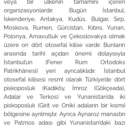
veya bir ülkenin tamamını içeren
organizasyonlardır. Bugün İstanbul,
İskenderiye, Antakya, Kudüs, Bulgar, Sırp,
Moskova, Rumen, Gürcistan, Kıbrıs, Yunan,
Polonya, Arnavutluk ve Çekoslovakya olmak
üzere on dört otosefal kilise vardır. Bunların
arasında tarihî açıdan önemi dolayısıyla
İstanbul’un (Fener Rum Ortodoks
Patrikhânesi) yeri ayrıcalıklıdır. İstanbul
otosefal kilisesi resmî olarak Türkiye’de dört
piskoposluk (Kadıköy, İmroz (Gökçeada),
Adalar ve Terkos) ve Yunanistan’da iki
piskoposluk (Girit ve Oniki adaların bir kısmı)
bölgesine ayrılmıştır. Ayrıca Aynaroz manastırı
ve Patmos adası gibi Yunanistan’daki bazı