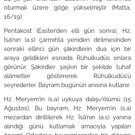
oturmak üzere göğe yükselmiştir (Matta,
16/19).
Pentakost (Easter’den elli gün sonra),
Hz.
Îsâ’nın (a.s) çarmıhta yeniden dirilmesinden
sonraki ellinci gün şâkirdlerin dua için bir
araya geldikleri esnada Rûhulkudüs onlara
görünür. Şâkirdler şaşkın bir şekilde tuhaf
alâmetler göstererek Rûhulkudüs’ü
seyrederler. Bayram bugünün anısına kutlanır.
Hz. Meryem’in (s.a) uykuya dalışı/ölümü (15
Ağustos),
Bu bayram, Hz. Meryem’in (s.a)
mezardan diriltilerek Hz. Îsâ’nın (a.s) yanına
alındığı günü kutlamak amacıyla yapılan