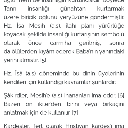
Tanrı insanlığı günahtan kurtarmak
üzere
biricik oğlunu
yeryüzüne göndermiştir.
Hz. Îsâ Mesîh (a.s),
ilâhî plânı
yürürlüğe
koyacak şekilde insanlığı kurtarışının sembolü
olarak önce çarmıha gerilmiş, sonra
da
ölülerden kıyâm ederek
Baba’nın yanındaki
yerini almıştır. [5]
Hz. Îsâ (a.s) döneminde bu dinin üyelerinin
kendileri için kullandığı kavramlar şunlardır:
Şâkirdler
, Mesîh’e (a.s) inananları ima eder. [6]
Bazen
on ikiler
’den birini veya birkaçını
anlatmak için de kullanılır. [7]
Kardeşler
, fert olarak
Hristiyan kardeş
’i ima