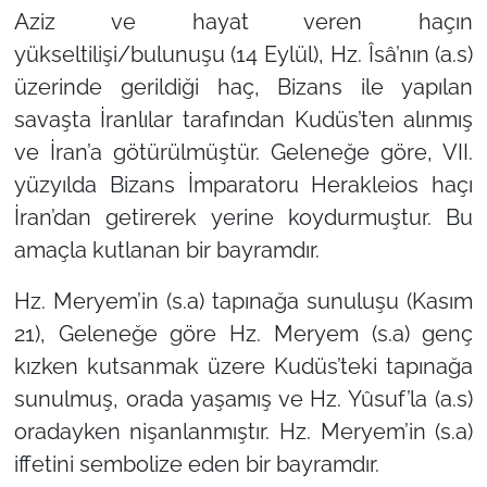
Aziz ve hayat veren haçın
yükseltilişi/bulunuşu (14 Eylül),
Hz. Îsâ’nın (a.s)
üzerinde gerildiği haç, Bizans ile yapılan
savaşta İranlılar tarafından Kudüs’ten alınmış
ve İran’a götürülmüştür. Geleneğe göre, VII.
yüzyılda Bizans İmparatoru Herakleios haçı
İran’dan getirerek yerine koydurmuştur. Bu
amaçla kutlanan bir bayramdır.
Hz. Meryem’in (s.a) tapınağa sunuluşu (Kasım
21),
Geleneğe göre Hz. Meryem (s.a) genç
kızken kutsanmak üzere Kudüs’teki tapınağa
sunulmuş, orada yaşamış ve Hz. Yûsuf’la (a.s)
oradayken nişanlanmıştır. Hz. Meryem’in (s.a)
iffetini sembolize eden bir bayramdır.