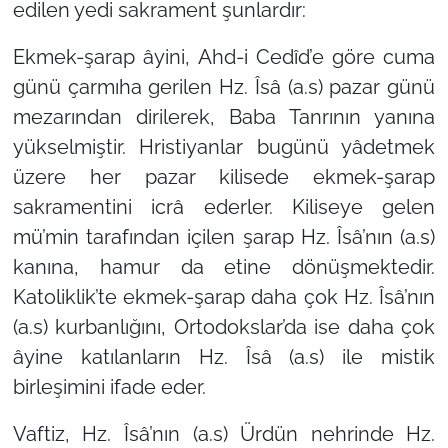
edilen yedi sakrament şunlardır:
Ekmek-şarap âyini,
Ahd-i Cedîd’e göre cuma
günü çarmıha gerilen Hz. Îsâ (a.s) pazar günü
mezarından dirilerek, Baba Tanrının yanına
yükselmiştir. Hristiyanlar bugünü yâdetmek
üzere her pazar kilisede ekmek-şarap
sakramentini icrâ ederler. Kiliseye gelen
mü’min tarafından içilen şarap Hz. Îsâ’nın (a.s)
kanına, hamur da etine dönüşmektedir.
Katoliklik’te ekmek-şarap daha çok Hz. Îsâ’nın
(a.s) kurbanlığını, Ortodokslar’da ise daha çok
âyine katılanların Hz. Îsâ (a.s) ile mistik
birleşimini ifade eder.
Vaftiz,
Hz. Îsâ’nın (a.s) Ürdün nehrinde Hz.