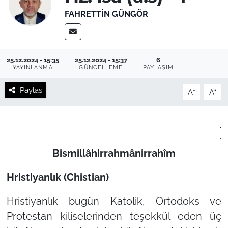
FAHRETTIN GÜNGÖR
25.12.2024 - 15:35
25.12.2024 - 15:37
6
YAYINLANMA
GÜNCELLEME
PAYLAŞIM
Paylaş
-
+
A
A
.
.
Bismillâhirrahmânirrahîm
Hristiyanlık (Chistian)
Hristiyanlık bugün Katolik, Ortodoks ve
Protestan kiliselerinden teşekkül eden üç