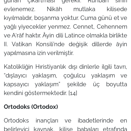
günah çıkartması gerekir. Ruhban sınıfı
evlenemez. Nikâh mutlaka kilisede
kıyılmalıdır, boşanma yoktur. Cuma günü et ve
yağlı yiyecekler yenmez. Cennet, Cehennem
ve A‘râf haktır. Âyin dili Latince olmakla birlikte
II. Vatikan Konsili’nde değişik dillerde âyin
yapılmasına izin verilmiştir.
Katolikliğin Hıristiyanlık dışı dinlerle ilgili tavrı,
“dışlayıcı yaklaşım, çoğulcu yaklaşım ve
kapsayıcı yaklaşım” şekilde üç boyutta
kendini göstermektedir. [14]
Ortodoks (Ortodox)
Ortodoks inançları ve ibadetlerinde en
belirleyici kaynak, kilise babaları etrafında