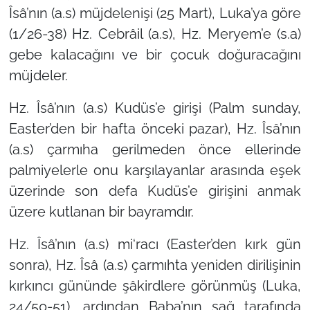
Îsâ’nın (a.s) müjdelenişi (25 Mart),
Luka’ya göre
(1/26-38) Hz. Cebrâil (a.s), Hz. Meryem’e (s.a)
gebe kalacağını ve bir çocuk doğuracağını
müjdeler.
Hz. Îsâ’nın (a.s) Kudüs’e girişi (Palm sunday,
Easter’den bir hafta önceki pazar),
Hz. Îsâ’nın
(a.s) çarmıha gerilmeden önce ellerinde
palmiyelerle onu karşılayanlar arasında eşek
üzerinde son defa Kudüs’e girişini anmak
üzere kutlanan bir bayramdır.
Hz. Îsâ’nın (a.s) mi‘racı (Easter’den kırk gün
sonra),
Hz. Îsâ (a.s) çarmıhta yeniden dirilişinin
kırkıncı gününde şâkirdlere görünmüş (Luka,
24/50-51), ardından Baba’nın sağ tarafında