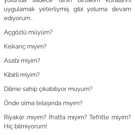
yolunda sadece dinin birtakım kuralarını
uygulamak yeterliymiş gibi yoluma devam
ediyorum..
Açgözlü müyüm?
Kıskanç mıyım?
Asabi miyim?
Kibirli miyim?
Dilime sahip çıkabiliyor muyum?
Önde olma telaşında mıyım?
Riyakâr mıyım? İfratta mıyım? Tefritte miyim?
Hiç bilmiyorum!