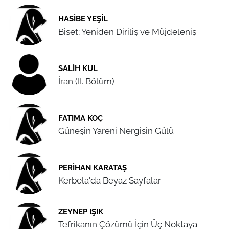
HASIBE YEŞIL
Biset; Yeniden Diriliş ve Müjdeleniş
SALIH KUL
İran (II. Bölüm)
FATIMA KOÇ
Güneşin Yareni Nergisin Gülü
PERIHAN KARATAŞ
Kerbela'da Beyaz Sayfalar
ZEYNEP IŞIK
Tefrikanın Çözümü İçin Üç Noktaya