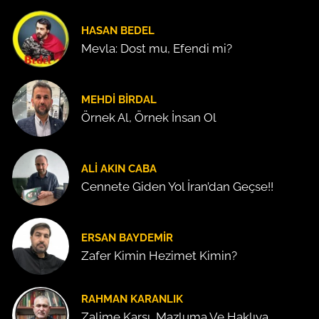
HASAN BEDEL
Mevla: Dost mu, Efendi mi?
MEHDI BIRDAL
Örnek Al, Örnek İnsan Ol
ALI AKIN CABA
Cennete Giden Yol İran’dan Geçse!!
ERSAN BAYDEMIR
Zafer Kimin Hezimet Kimin?
RAHMAN KARANLIK
Zalime Karşı, Mazluma Ve Haklıya