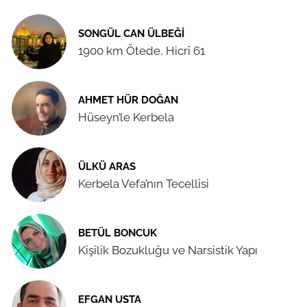
SONGÜL CAN ÜLBEĞI
1900 km Ötede, Hicrî 61
AHMET HÜR DOĞAN
Hüseyn’le Kerbela
ÜLKÜ ARAS
Kerbela Vefa’nın Tecellisi
BETÜL BONCUK
Kişilik Bozukluğu ve Narsistik Yapı
EFGAN USTA