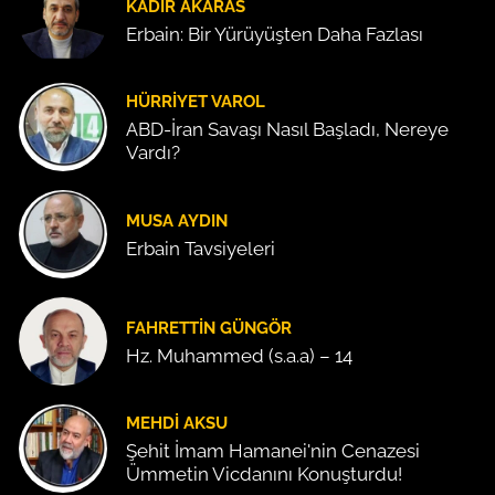
KADIR AKARAS
Erbain: Bir Yürüyüşten Daha Fazlası
HÜRRIYET VAROL
ABD-İran Savaşı Nasıl Başladı, Nereye
Vardı?
MUSA AYDIN
Erbain Tavsiyeleri
FAHRETTIN GÜNGÖR
Hz. Muhammed (s.a.a) – 14
MEHDI AKSU
Şehit İmam Hamanei'nin Cenazesi
Ümmetin Vicdanını Konuşturdu!