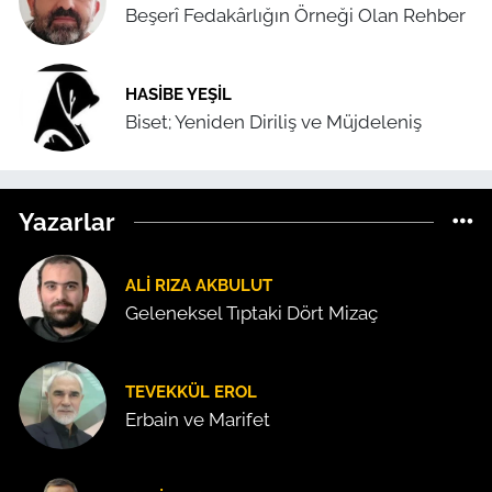
Beşerî Fedakârlığın Örneği Olan Rehber
HASIBE YEŞIL
Biset; Yeniden Diriliş ve Müjdeleniş
Yazarlar
ALI RIZA AKBULUT
Geleneksel Tıptaki Dört Mizaç
TEVEKKÜL EROL
Erbain ve Marifet