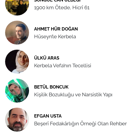
1900 km Ötede, Hicrî 61
AHMET HÜR DOĞAN
Hüseyn’le Kerbela
ÜLKÜ ARAS
Kerbela Vefa’nın Tecellisi
BETÜL BONCUK
Kişilik Bozukluğu ve Narsistik Yapı
EFGAN USTA
Beşerî Fedakârlığın Örneği Olan Rehber