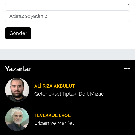
Gönder
Yazarlar
ALI RIZA AKBULUT
Geleneksel Tıptaki Dört Mizaç
TEVEKKÜL EROL
Erbain ve Marifet