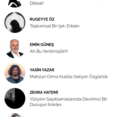
Dikkat!
RUGEYYE ÖZ
Toplumsal Bir Işık: Erbain
EMIN GÜNEŞ
Ah Bu Yenilmişlik!!!
YASIN YAZAR
Mahzun Olma Kudüs Geliyor Özgürlük
ZEHRA HATEMÎ
Yüzyılın Sayıklamalarında Devrimci Bir
Duruşun İmkânı