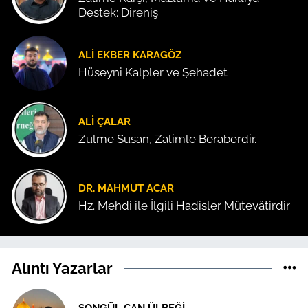
Destek: Direniş
ALI EKBER KARAGÖZ
Hüseyni Kalpler ve Şehadet
ALI ÇALAR
Zulme Susan, Zalimle Beraberdir.
DR. MAHMUT ACAR
Hz. Mehdi ile İlgili Hadisler Mütevâtirdir
Alıntı Yazarlar
SONGÜL CAN ÜLBEĞI