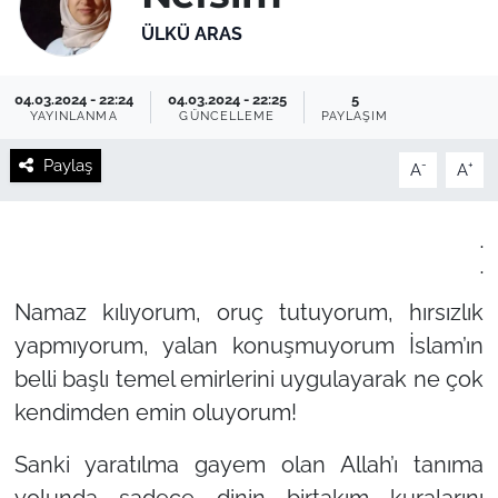
ÜLKÜ ARAS
04.03.2024 - 22:24
04.03.2024 - 22:25
5
YAYINLANMA
GÜNCELLEME
PAYLAŞIM
Paylaş
-
+
A
A
.
.
Namaz kılıyorum, oruç tutuyorum, hırsızlık
yapmıyorum, yalan konuşmuyorum İslam’ın
belli başlı temel emirlerini uygulayarak ne çok
kendimden emin oluyorum!
Sanki yaratılma gayem olan Allah’ı tanıma