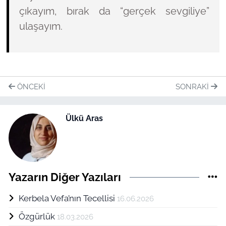
çıkayım, bırak da
“gerçek sevgiliye”
ulaşayım.
ÖNCEKI
SONRAKI
Ülkü Aras
Yazarın Diğer Yazıları
Kerbela Vefa’nın Tecellisi
16.06.2026
Özgürlük
18.03.2026