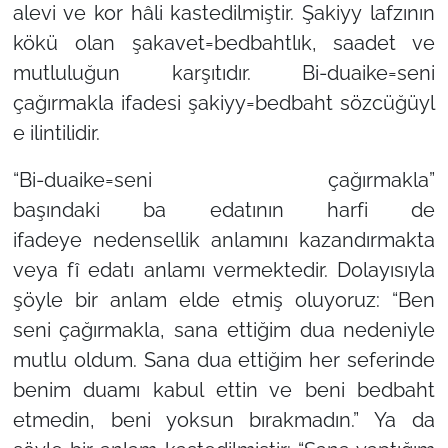
alevi ve kor hâli kastedilmiştir.
Şakiyy
lafzının
kökü olan
şakavet=bedbahtlık,
saadet ve
mutluluğun karşıtıdır.
Bi-duaike=seni
çağırmakla
ifadesi
şakiyy=bedbaht
sözcüğüyl
e ilintilidir.
“
Bi-duaike=seni çağırmakla
”
başındaki
ba
edatının harfi de
ifadeye
nedensellik
anlamını kazandırmakta
veya
fî
edatı anlamı vermektedir. Dolayısıyla
şöyle bir anlam elde etmiş oluyoruz: “Ben
seni çağırmakla, sana ettiğim dua nedeniyle
mutlu oldum. Sana dua ettiğim her seferinde
benim duamı kabul ettin ve beni bedbaht
etmedin, beni yoksun bırakmadın.” Ya da