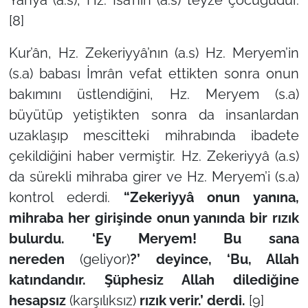
[8]
Kur’ân, Hz. Zekeriyyâ’nın (a.s) Hz. Meryem’in
(s.a) babası İmrân vefat ettikten sonra onun
bakımını üstlendiğini, Hz. Meryem (s.a)
büyütüp yetiştikten sonra da insanlardan
uzaklaşıp mescitteki mihrabında ibadete
çekildiğini haber vermiştir. Hz. Zekeriyyâ (a.s)
da sürekli mihraba girer ve Hz. Meryem’i (s.a)
kontrol ederdi.
“Zekeriyyâ onun yanına,
mihraba her girişinde onun yanında bir rızık
bulurdu. ‘Ey Meryem! Bu sana
nereden
(geliyor)
?’ deyince, ‘Bu, Allah
katındandır. Şüphesiz Allah dilediğine
hesapsız
(karşılıksız)
rızık verir.’ derdi.
[9]