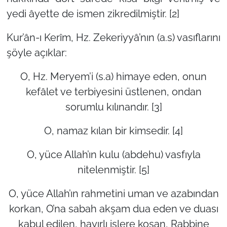
yedi âyette de ismen zikredilmiştir. [2]
Kur’ân-ı Kerîm, Hz. Zekeriyyâ’nın (a.s) vasıflarını
şöyle açıklar:
O, Hz. Meryem’i (s.a) himaye eden, onun
kefâlet ve terbiyesini üstlenen, ondan
sorumlu kılınandır. [3]
O, namaz kılan bir kimsedir. [4]
O, yüce Allah’ın kulu (abdehu) vasfıyla
nitelenmiştir. [5]
O, yüce Allah’ın rahmetini uman ve azabından
korkan, O’na sabah akşam dua eden ve duası
kabul edilen, hayırlı işlere koşan, Rabbine