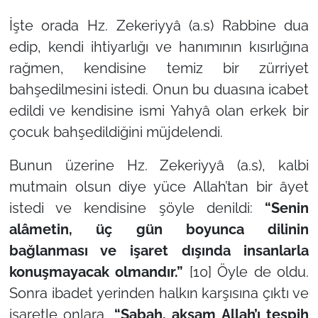
İşte orada Hz. Zekeriyyâ (a.s) Rabbine dua
edip, kendi ihtiyarlığı ve hanımının kısırlığına
rağmen, kendisine temiz bir zürriyet
bahşedilmesini istedi. Onun bu duasına icabet
edildi ve kendisine ismi
Yahyâ
olan erkek bir
çocuk bahşedildiğini müjdelendi.
Bunun üzerine Hz. Zekeriyyâ (a.s), kalbi
mutmain olsun diye yüce Allah’tan bir âyet
istedi ve kendisine şöyle denildi:
“Senin
alâmetin, üç gün boyunca dilinin
bağlanması ve işaret dışında insanlarla
konuşmayacak olmandır.”
[10] Öyle de oldu.
Sonra ibadet yerinden halkın karşısına çıktı ve
işaretle onlara,
“Sabah, akşam Allah’ı tespih