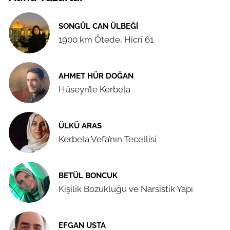
SONGÜL CAN ÜLBEĞI
1900 km Ötede, Hicrî 61
AHMET HÜR DOĞAN
Hüseyn’le Kerbela
ÜLKÜ ARAS
Kerbela Vefa’nın Tecellisi
BETÜL BONCUK
Kişilik Bozukluğu ve Narsistik Yapı
EFGAN USTA