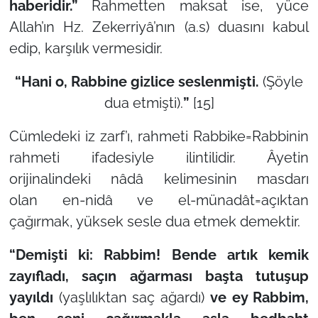
haberidir.”
Rahmetten maksat ise, yüce
Allah’ın Hz. Zekerriyâ’nın (a.s) duasını kabul
edip, karşılık vermesidir.
“Hani o, Rabbine gizlice seslenmişti.
(Şöyle
dua etmişti).
”
[15]
Cümledeki
iz zarf
’ı,
rahmeti Rabbike
=
Rabbinin
rahmeti
ifadesiyle ilintilidir. Âyetin
orijinalindeki
nâdâ
kelimesinin masdarı
olan
en-nidâ
ve
el-münadât=açıktan
çağırmak, yüksek sesle dua etmek
demektir.
“Demişti ki: Rabbim! Bende artık kemik
zayıfladı, saçın ağarması başta tutuşup
yayıldı
(yaşlılıktan saç ağardı)
ve ey Rabbim,