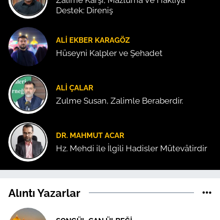
Zalime Karşı, Mazluma Ve Haklıya
Destek: Direniş
ALI EKBER KARAGÖZ
Hüseyni Kalpler ve Şehadet
ALI ÇALAR
Zulme Susan, Zalimle Beraberdir.
DR. MAHMUT ACAR
Hz. Mehdi ile İlgili Hadisler Mütevâtirdir
Alıntı Yazarlar