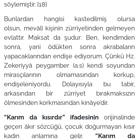
söylemiştir. [18]
Bunlardan hangisi kastedilmiş olursa
olsun,
mevâlî kişinin zürriyetinden gelmeyen
evlattır.
Maksat da şudur: Ben, kendimden
sonra, yani ödükten sonra akrabaların
yapacaklarından endişe ediyorum. Çünkü Hz.
Zekeriyyâ peygamber (a.s) kendi soyundan
mirasçılarının olmamasından korkup,
endişeleniyordu. Dolayısıyla bu tabir,
arkasından bir zürriyet bırakmaksızın
ölmesinden korkmasından kinâye’dir.
“Karım da kısırdır” ifadesinin
orijinalinde
geçen
âkır
sözcüğü,
çocuk doğurmayan kısır
kadın
anlamına gelir.
“Karım da