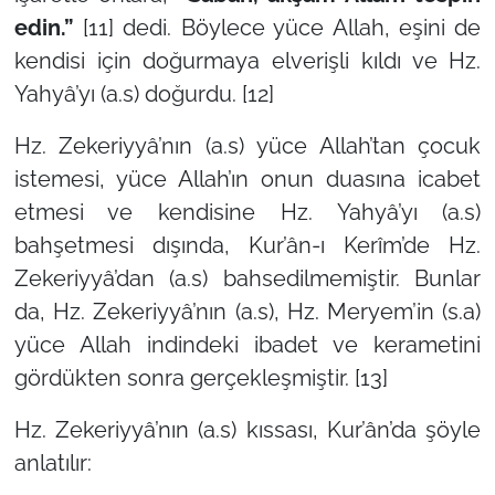
edin.”
[11] dedi. Böylece yüce Allah, eşini de
kendisi için doğurmaya elverişli kıldı ve Hz.
Yahyâ’yı (a.s) doğurdu. [12]
Hz. Zekeriyyâ’nın (a.s) yüce Allah’tan çocuk
istemesi, yüce Allah’ın onun duasına icabet
etmesi ve kendisine Hz. Yahyâ’yı (a.s)
bahşetmesi dışında, Kur’ân-ı Kerîm’de Hz.
Zekeriyyâ’dan (a.s) bahsedilmemiştir. Bunlar
da, Hz. Zekeriyyâ’nın (a.s), Hz. Meryem’in (s.a)
yüce Allah indindeki ibadet ve kerametini
gördükten sonra gerçekleşmiştir. [13]
Hz. Zekeriyyâ’nın (a.s) kıssası, Kur’ân’da şöyle
anlatılır: