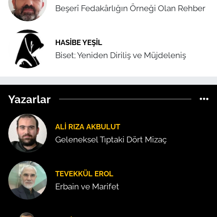
Beşerî Fedakârlığın Örneği Olan Rehber
HASIBE YEŞIL
Biset; Yeniden Diriliş ve Müjdeleniş
Yazarlar
ALI RIZA AKBULUT
Geleneksel Tıptaki Dört Mizaç
TEVEKKÜL EROL
Erbain ve Marifet