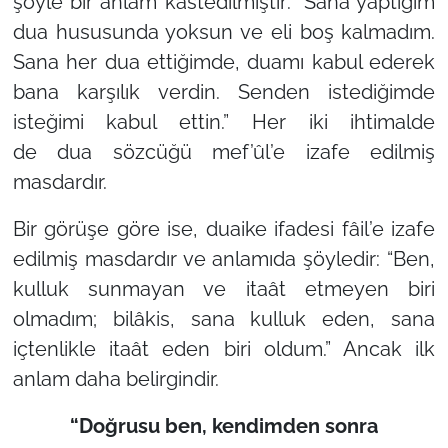
şöyle bir anlam kastedilmiştir: “Sana yaptığım
dua hususunda yoksun ve eli boş kalmadım.
Sana her dua ettiğimde, duamı kabul ederek
bana karşılık verdin. Senden istediğimde
isteğimi kabul ettin.” Her iki ihtimalde
de
dua
sözcüğü
mef’ûl
’e izafe edilmiş
masdardır.
Bir görüşe göre ise,
duaike
ifadesi
fâil
’e izafe
edilmiş masdardır ve anlamıda şöyledir: “Ben,
kulluk sunmayan ve itaât etmeyen biri
olmadım; bilâkis, sana kulluk eden, sana
içtenlikle itaât eden biri oldum.” Ancak ilk
anlam daha belirgindir.
“Doğrusu ben, kendimden sonra