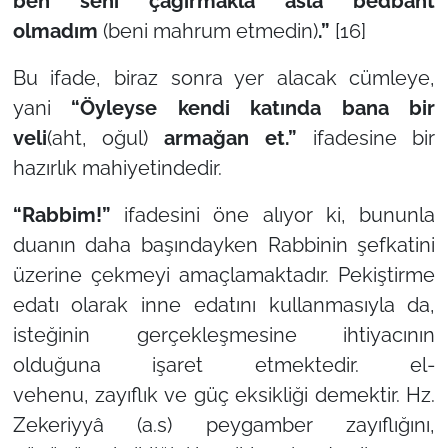
ben seni çağırmakla asla bedbaht
olmadım
(beni mahrum etmedin)
.”
[16]
Bu ifade, biraz sonra yer alacak cümleye,
yani
“Öyleyse kendi katında bana bir
veli
(aht, oğul)
armağan et.”
ifadesine bir
hazırlık mahiyetindedir.
“Rabbim!”
ifadesini öne alıyor ki, bununla
duanın daha başındayken Rabbinin şefkatini
üzerine çekmeyi amaçlamaktadır. Pekiştirme
edatı olarak
inne
edatını kullanmasıyla da,
isteğinin gerçekleşmesine ihtiyacının
olduğuna işaret etmektedir.
el-
vehenu
,
zayıflık ve güç eksikliği
demektir. Hz.
Zekeriyyâ (a.s) peygamber zayıflığını,