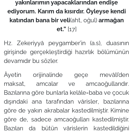
yakınlarımın yapacaklarından endişe
ediyorum. Karım da kısırdır. Öyleyse kendi
katından bana bir veli
(aht, oğul)
armağan
et.”
[17]
Hz. Zekeriyyâ peygamber’in (a.s), duasının
girişinde gerçekleştirdiği hazırlık bölümünün
devamıdır bu sözler.
Âyetin orijinalinde geçe
mevâlî
’den
maksat,
amcalar ve amcaoğullarıdır
.
Bazılarına göre bunlarla
kelâle=baba ve çocuk
dışındaki ana tarafından vârisler
, bazılarına
göre de
yakın akrabalar
kastedilmiştir. Kimine
göre de,
sadece amcaoğulları
kastedilmiştir.
Bazıları da
bütün vârislerin
kastedildiğini