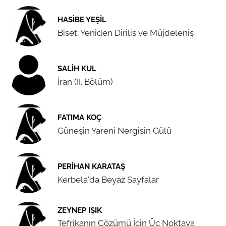
HASIBE YEŞIL
Biset; Yeniden Diriliş ve Müjdeleniş
SALIH KUL
İran (II. Bölüm)
FATIMA KOÇ
Güneşin Yareni Nergisin Gülü
PERIHAN KARATAŞ
Kerbela'da Beyaz Sayfalar
ZEYNEP IŞIK
Tefrikanın Çözümü İçin Üç Noktaya