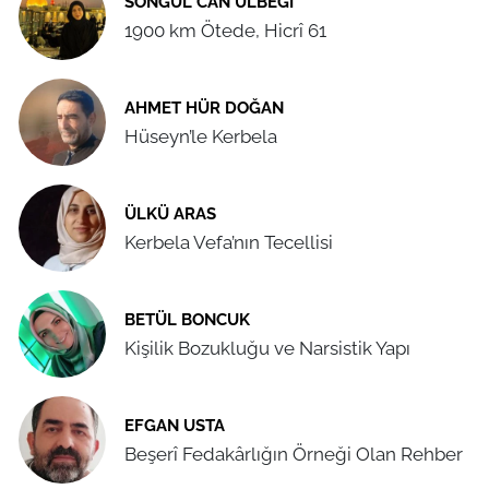
SONGÜL CAN ÜLBEĞI
1900 km Ötede, Hicrî 61
AHMET HÜR DOĞAN
Hüseyn’le Kerbela
ÜLKÜ ARAS
Kerbela Vefa’nın Tecellisi
BETÜL BONCUK
Kişilik Bozukluğu ve Narsistik Yapı
EFGAN USTA
Beşerî Fedakârlığın Örneği Olan Rehber