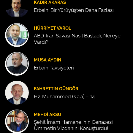
KADIR AKARAS
Erbain: Bir Yürüyüşten Daha Fazlası
HÜRRIYET VAROL
ABD-İran Savaşı Nasıl Başladı, Nereye
Vardı?
MUSA AYDIN
Erbain Tavsiyeleri
FAHRETTIN GÜNGÖR
Hz. Muhammed (s.a.a) – 14
MEHDI AKSU
Şehit İmam Hamanei'nin Cenazesi
Ümmetin Vicdanını Konuşturdu!