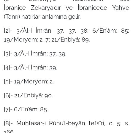
İbrânice
Zekaryâ
’dır ve İbrânice’de
Yahve
(Tanrı) hatırlar
anlamına gelir.
[2]- 3/Âl-i İmrân: 37, 37, 38; 6/En’âm: 85;
19/Meryem: 2, 7; 21/Enbiyâ: 89.
[3]- 3/Âl-i İmrân: 37, 39.
[4]- 3/Âl-i İmrân: 39.
[5]- 19/Meryem: 2.
[6]- 21/Enbiyâ: 90.
[7]- 6/En’âm: 85.
[8]-
Muhtasar-ı Rûhu’l-beyân tefsîri
, c. 5, s.
166.