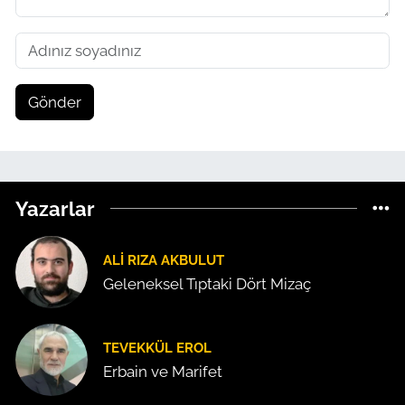
Gönder
Yazarlar
ALI RIZA AKBULUT
Geleneksel Tıptaki Dört Mizaç
TEVEKKÜL EROL
Erbain ve Marifet