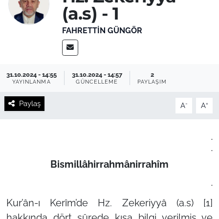
(a.s) - 1
FAHRETTIN GÜNGÖR
31.10.2024 - 14:55
31.10.2024 - 14:57
2
YAYINLANMA
GÜNCELLEME
PAYLAŞIM
Paylaş
-
+
A
A
.
.
Bismillâhirrahmânirrahîm
.
Kur’ân-ı Kerîm’de Hz. Zekeriyyâ (a.s) [1]
hakkında dört sûrede kısa bilgi verilmiş ve