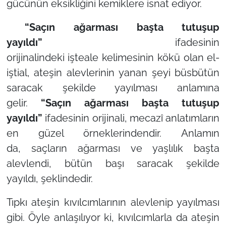
gücünün eksikliğini kemiklere isnat ediyor.
“Saçın ağarması başta tutuşup
yayıldı”
ifadesinin
orijinalindeki
işteale
kelimesinin kökü olan
el-
iştial, ateşin alevlerinin yanan şeyi büsbütün
saracak
şekilde yayılması
anlamına
gelir.
“Saçın ağarması başta tutuşup
yayıldı”
ifadesinin orijinali,
mecazî anlatımların
en güzel örneklerindendir.
Anlamın
da,
saçların ağarması ve yaşlılık başta
alevlendi, bütün başı saracak şekilde
yayıldı,
şeklindedir.
Tıpkı ateşin kıvılcımlarının alevlenip yayılması
gibi. Öyle anlaşılıyor ki, kıvılcımlarla da ateşin