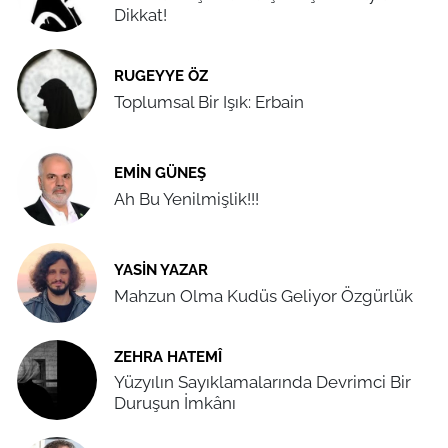
Dikkat!
RUGEYYE ÖZ
Toplumsal Bir Işık: Erbain
EMIN GÜNEŞ
Ah Bu Yenilmişlik!!!
YASIN YAZAR
Mahzun Olma Kudüs Geliyor Özgürlük
ZEHRA HATEMÎ
Yüzyılın Sayıklamalarında Devrimci Bir
Duruşun İmkânı