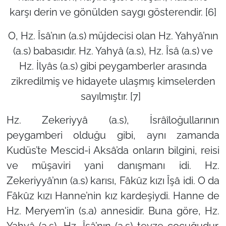
karşı derin ve gönülden saygı gösterendir. [6]
O, Hz. Îsâ’nın (a.s) müjdecisi olan Hz. Yahyâ’nın
(a.s) babasıdır. Hz. Yahyâ (a.s), Hz. Îsâ (a.s) ve
Hz. İlyâs (a.s) gibi peygamberler arasında
zikredilmiş ve hidayete ulaşmış kimselerden
sayılmıştır. [7]
Hz. Zekeriyyâ (a.s), İsrâîloğullarının
peygamberi olduğu gibi, aynı zamanda
Kudüs’te Mescid-i Aksâ’da onların bilgini, reisi
ve müşaviri yani danışmanı idi. Hz.
Zekeriyyâ’nın (a.s) karısı, Fâkûz kızı Îşâ idi. O da
Fâkûz kızı Hanne’nin kız kardeşiydi. Hanne de
Hz. Meryem'in (s.a) annesidir. Buna göre, Hz.
Yahyâ (a.s), Hz. Îsâ’nın (a.s) teyze çocuğudur.