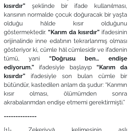
kısırdır”
şeklinde bir ifade kullanılması,
karısının normalde çocuk doğuracak bir yaşta
olduğu hâlde kısır olduğunu
göstermektedir.
“Karım da kısırdır”
ifadesinin
orijinalinde
inne
edatının tekrarlanmış olması
gösteriyor ki, cümle
hâl cümlesidir
ve ifadenin
tümü, yani
“Doğrusu ben… endişe
ediyorum.”
ifadesiyle başlayıp
“Karım da
kısırdır”
ifadesiyle son bulan cümle bir
bütündür, kastedilen anlam da şudur: “Karımın
kısır olması, ölümümden sonra
akrabalarımdan endişe etmemi gerektirmişti.”
--------------
[1]-
Zekeriyyâ
kelimesinin aslı