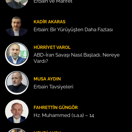
Erbain ve Marifet
KADIR AKARAS
Erbain: Bir Yürüyüşten Daha Fazlası
HÜRRIYET VAROL
ABD-İran Savaşı Nasıl Başladı, Nereye
Vardı?
MUSA AYDIN
Erbain Tavsiyeleri
FAHRETTIN GÜNGÖR
Hz. Muhammed (s.a.a) – 14