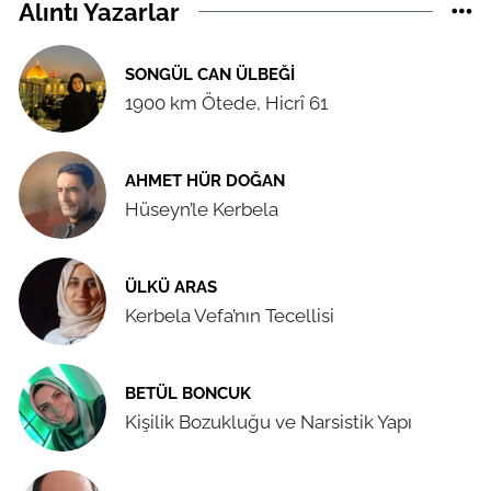
Alıntı Yazarlar
SONGÜL CAN ÜLBEĞI
1900 km Ötede, Hicrî 61
AHMET HÜR DOĞAN
Hüseyn’le Kerbela
ÜLKÜ ARAS
Kerbela Vefa’nın Tecellisi
BETÜL BONCUK
Kişilik Bozukluğu ve Narsistik Yapı