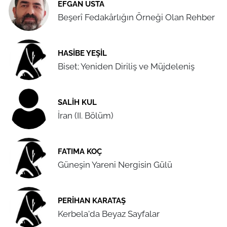
EFGAN USTA
Beşerî Fedakârlığın Örneği Olan Rehber
HASIBE YEŞIL
Biset; Yeniden Diriliş ve Müjdeleniş
SALIH KUL
İran (II. Bölüm)
FATIMA KOÇ
Güneşin Yareni Nergisin Gülü
PERIHAN KARATAŞ
Kerbela'da Beyaz Sayfalar