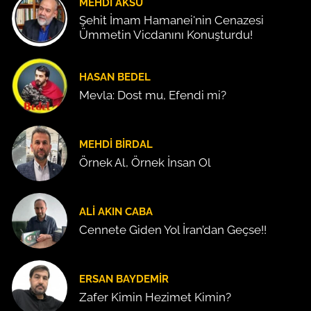
MEHDI AKSU
Şehit İmam Hamanei'nin Cenazesi
Ümmetin Vicdanını Konuşturdu!
HASAN BEDEL
Mevla: Dost mu, Efendi mi?
MEHDI BIRDAL
Örnek Al, Örnek İnsan Ol
ALI AKIN CABA
Cennete Giden Yol İran’dan Geçse!!
ERSAN BAYDEMIR
Zafer Kimin Hezimet Kimin?