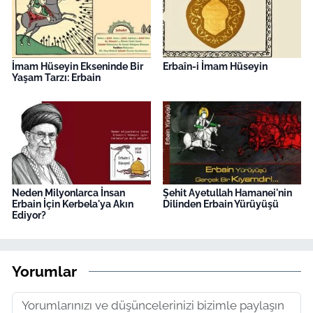
İmam Hüseyin Ekseninde Bir
Erbaîn-i İmam Hüseyin
Yaşam Tarzı: Erbain
Neden Milyonlarca İnsan
Şehit Ayetullah Hamanei'nin
Erbain İçin Kerbela'ya Akın
Dilinden Erbain Yürüyüşü
Ediyor?
Yorumlar