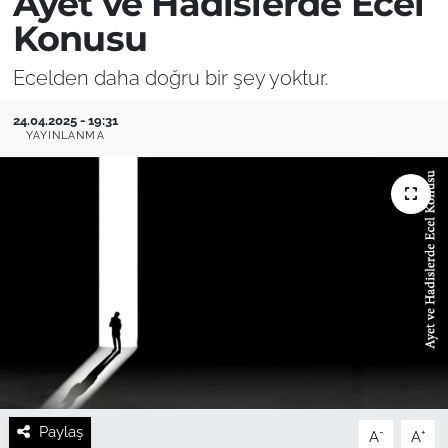
Ayet ve Hadislerde Ecel
Konusu
Ecelden daha doğru bir şey yoktur.
24.04.2025 - 19:31
YAYINLANMA
Paylaş
-
+
A
A