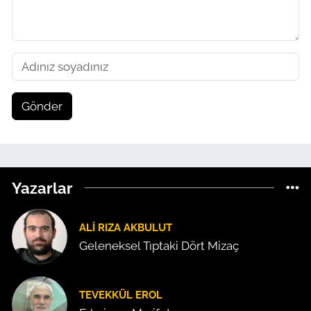
Gönder
Yazarlar
ALI RIZA AKBULUT
Geleneksel Tıptaki Dört Mizaç
TEVEKKÜL EROL