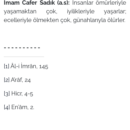
İmam Cafer Sadık (a.s):
İnsanlar ömürleriyle
yaşamaktan çok, iyilikleriyle yaşarlar;
ecelleriyle ölmekten çok, günahlarıyla ölürler.
- - - - - - - - - -
[1]
Âl-i İmrân, 145
[2]
A’râf, 24
[3]
Hicr, 4-5
[4]
En’âm, 2.