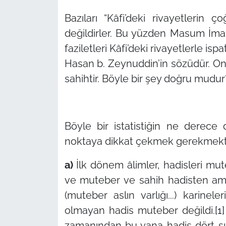
Bazıları
“Kâfi’deki rivayetlerin ç
değildirler. Bu yüzden Masum İmaml
faziletleri Kâfi’deki rivayetlerle is
Hasan b. Zeynuddin’in sözüdür. Ona
sahihtir. Böyle bir şey doğru mudur
Böyle bir istatistiğin ne derec
noktaya dikkat çekmek gerekmekt
a)
İlk dönem âlimler, hadisleri mut
ve muteber ve sahih hadisten amaçlar
(muteber aslın varlığı...) karineler
olmayan hadis muteber değildi.
[1]
zamanından bu yana hadis dört sını