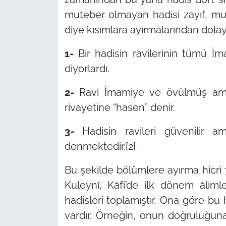
muteber olmayan hadisi zayıf, m
diye kısımlara ayırmalarından dolayı
1-
Bir hadisin ravilerinin tümü İ
diyorlardı.
2-
Ravi İmamiye ve övülmüş ama
rivayetine “hasen” denir.
3-
Hadisin ravileri güvenilir
denmektedir.
[2]
Bu şekilde bölümlere ayırma hicri 
Kuleynî, Kâfi’de ilk dönem âlimle
hadisleri toplamıştır. Ona göre bu 
vardır. Örneğin, onun doğruluğuna 