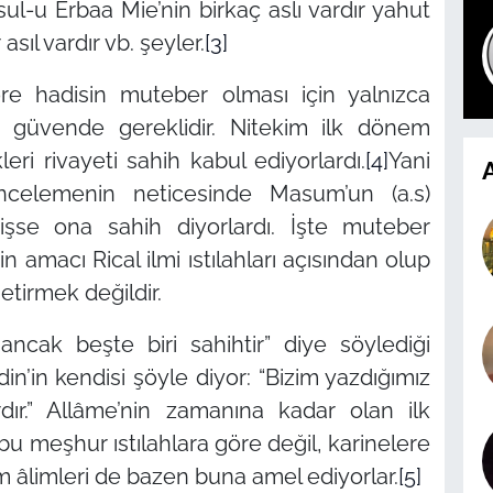
ul-u Erbaa Mie’nin birkaç aslı vardır yahut
asıl vardır vb. şeyler.
[3]
re hadisin muteber olması için yalnızca
ete güvende gereklidir. Nitekim ilk dönem
leri rivayeti sahih kabul ediyorlardı.
[4]
Yani
A
ncelemenin neticesinde Masum’un (a.s)
mişse ona sahih diyorlardı. İşte muteber
in amacı Rical ilmi ıstılahları açısından olup
getirmek değildir.
ancak beşte biri sahihtir” diye söylediği
’in kendisi şöyle diyor: “Bizim yazdığımız
rdır.” Allâme’nin zamanına kadar olan ilk
u meşhur ıstılahlara göre değil, karinelere
 âlimleri de bazen buna amel ediyorlar.
[5]