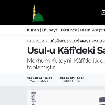
Kur'an | Ehlibeyt
Nöbetçi Eczaneler
Düşünce | İslamî Araştırmalar
Hava Durumu
Kur'an | Ehlibeyt
Düşünce | İslamî Araştı
HABERLER
DÜŞÜNCE | İSLAMÎ ARAŞTIRMALAR
Ehla-Der Haber
Trafik Durumu
Usul-u Kâfi’deki 
Yaşam | Aile&GNÇ
Süper Lig Puan Durumu ve Fikstür
Merhum Kuleynî, Kâfi’de ilk dö
Fıkıh | Ahkam
Tüm Manşetler
toplamıştır.
Son Dakika Haberleri
31.08.2024 - 16:06
28.01.2025 - 19:15
YAYINLANMA
GÜNCELLEME
Haber Arşivi