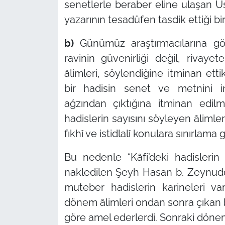
senetlerle beraber eline ulaşan Us
yazarının tesadüfen tasdik ettiği bir 
b)
Günümüz araştırmacılarına gö
ravinin güvenirliği değil, rivay
âlimleri, söylendiğine itminan ettik
bir hadisin senet ve metnini i
ağzından çıktığına itminan edil
hadislerin sayısını söyleyen âlimler
fıkhî ve istidlalî konulara sınırlama 
Bu nedenle “Kâfi’deki hadislerin 
nakledilen Şeyh Hasan b. Zeynuddin
muteber hadislerin karineleri va
dönem âlimleri ondan sonra çıkan b
göre amel ederlerdi. Sonraki dönem