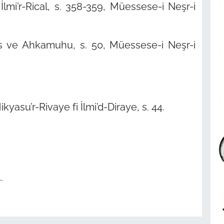
mi’r-Rical, s. 358-359, Müessese-i Neşr-i
ve Ahkamuhu, s. 50, Müessese-i Neşr-i
asu’r-Rivaye fi İlmi’d-Diraye, s. 44.
.