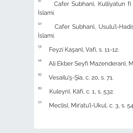
[1]
Cafer Subhanî, Kulliyatun fi İl
İslami.
[2]
Cafer Subhanî, Usulu’l-Hadis 
İslami.
[3]
Feyzi Kaşanî, Vafi, s. 11-12.
[4]
Ali Ekber Seyfi Mazenderanî, Miky
[5]
Vesailu’ş-Şia, c. 20, s. 71.
[6]
Kuleynî, Kâfi, c. 1, s. 532.
[7]
Meclisî, Mir’atu’l-Ukul, c. 3, s. 54