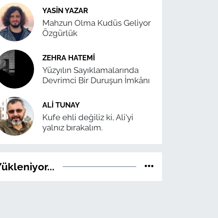
YASIN YAZAR
Mahzun Olma Kudüs Geliyor
Özgürlük
ZEHRA HATEMÎ
Yüzyılın Sayıklamalarında
Devrimci Bir Duruşun İmkânı
ALI TUNAY
Kufe ehli değiliz ki, Ali'yi
yalnız bırakalım.
ükleniyor...