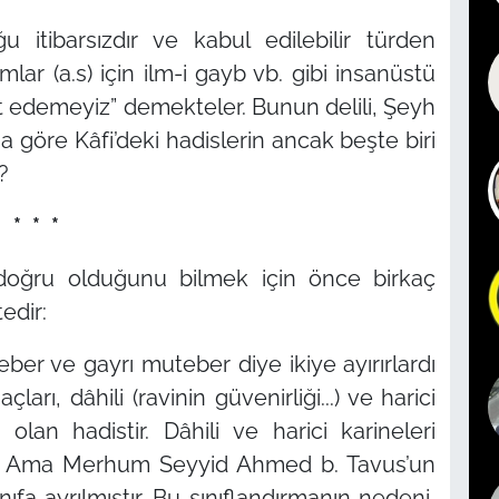
oğu itibarsızdır ve kabul edilebilir türden
ar (a.s) için ilm-i gayb vb. gibi insanüstü
pat edemeyiz”
demekteler. Bunun delili, Şeyh
 göre Kâfi’deki hadislerin ancak beşte biri
?
* * *
e doğru olduğunu bilmek için önce birkaç
edir:
eber ve gayrı muteber diye ikiye ayırırlardı
ı, dâhili (ravinin güvenirliği...) ve harici
i olan hadistir. Dâhili ve harici karineleri
Ama Merhum Seyyid Ahmed b. Tavus’un
fa ayrılmıştır. Bu sınıflandırmanın nedeni,