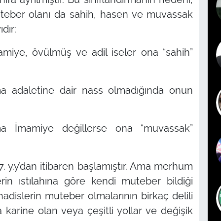
uteber olanı da sahih, hasen ve muvassak
dır:
mamiye, övülmüş ve adil iseler ona “sahih”
 adaletine dair nass olmadığında onun
 ama İmamiye değillerse ona “muvassak”
7. y.y’dan itibaren başlamıştır. Ama merhum
rin ıstılahına göre kendi muteber bildiği
hadislerin muteber olmalarının birkaç delili
karine olan veya çeşitli yollar ve değişik