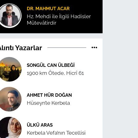
DR. MAHMUT ACAR
Hz. Mehdi ile İlgili Hadisler
Mütevâtirdir
lıntı Yazarlar
SONGÜL CAN ÜLBEĞI
1900 km Ötede, Hicrî 61
AHMET HÜR DOĞAN
Hüseyn’le Kerbela
ÜLKÜ ARAS
Kerbela Vefa’nın Tecellisi