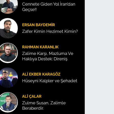
Cennete Giden Yol İran’dan
Geçse!!
ERSAN BAYDEMIR
Zafer Kimin Hezimet Kimin?
RAHMAN KARANLIK
Zalime Karşı, Mazluma Ve
Haklıya Destek: Direniş
ALI EKBER KARAGÖZ
Hüseyni Kalpler ve Şehadet
ALI ÇALAR
Zulme Susan, Zalimle
Beraberdir.