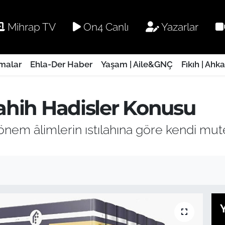
Mihrap TV
On4 Canlı
Yazarlar
rmalar
Ehla-Der Haber
Yaşam | Aile&GNÇ
Fıkıh | Ahk
Sahih Hadisler Konusu
nem âlimlerin ıstılahına göre kendi muteb