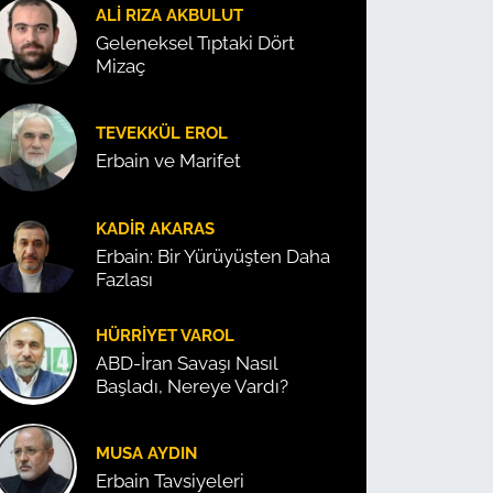
ALI RIZA AKBULUT
Geleneksel Tıptaki Dört
Mizaç
TEVEKKÜL EROL
Erbain ve Marifet
KADIR AKARAS
Erbain: Bir Yürüyüşten Daha
Fazlası
HÜRRIYET VAROL
ABD-İran Savaşı Nasıl
Başladı, Nereye Vardı?
MUSA AYDIN
Erbain Tavsiyeleri