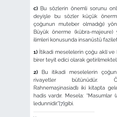
c)
Bu sözlerin önemli sorunu onla
deyişle bu sözler küçük önerme 
çoğunun muteber olmadığı) yönün
Büyük önerme (kübra-majeure) y
ilimleri konusunda insanüstü fazilet
1)
İtikadi meselelerin çoğu aklî ve 
birer teyit edici olarak getirilmektel
2)
Bu itikadi meselelerin çoğun
rivayetler bütünüdür. Örneğ
Rahnemaşinasiadlı iki kitapta ge
hadis vardır. Mesela: “Masumlar (a
ledunnidir.”
[7]
gibi.