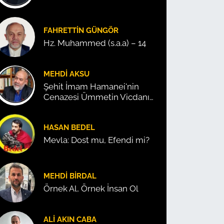
FAHRETTIN GÜNGÖR
Hz. Muhammed (s.a.a) – 14
MEHDI AKSU
Şehit İmam Hamanei'nin
Cenazesi Ümmetin Vicdanını
Konuşturdu!
HASAN BEDEL
Mevla: Dost mu, Efendi mi?
MEHDI BIRDAL
Örnek Al, Örnek İnsan Ol
ALI AKIN CABA