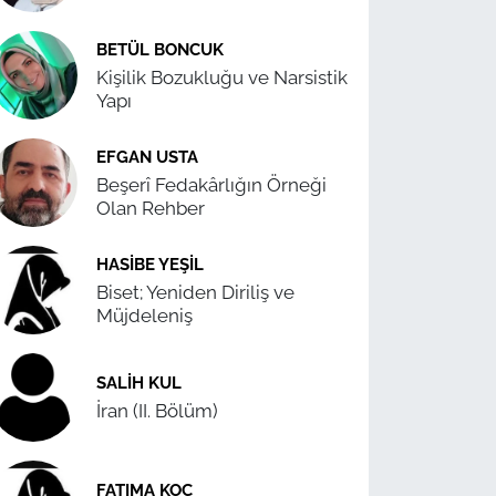
BETÜL BONCUK
Kişilik Bozukluğu ve Narsistik
Yapı
EFGAN USTA
Beşerî Fedakârlığın Örneği
Olan Rehber
HASIBE YEŞIL
Biset; Yeniden Diriliş ve
Müjdeleniş
SALIH KUL
İran (II. Bölüm)
FATIMA KOÇ