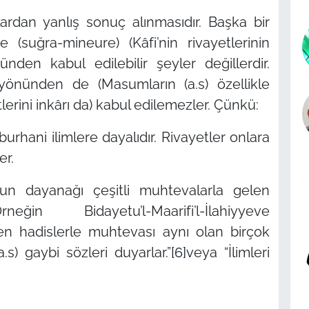
rdan yanlış sonuç alınmasıdır. Başka bir
(suğra-mineure) (Kâfi’nin rivayetlerinin
den kabul edilebilir şeyler değillerdir.
önünden de (Masumların (a.s) özellikle
lerini inkârı da) kabul edilemezler. Çünkü:
burhani ilimlere dayalıdır. Rivayetler onlara
er.
un dayanağı çeşitli muhtevalarla gelen
in Bidayetu’l-Maarifi’l-İlahiyyeve
len hadislerle muhtevası aynı olan birçok
.s) gaybi sözleri duyarlar.”
[6]
veya “İlimleri