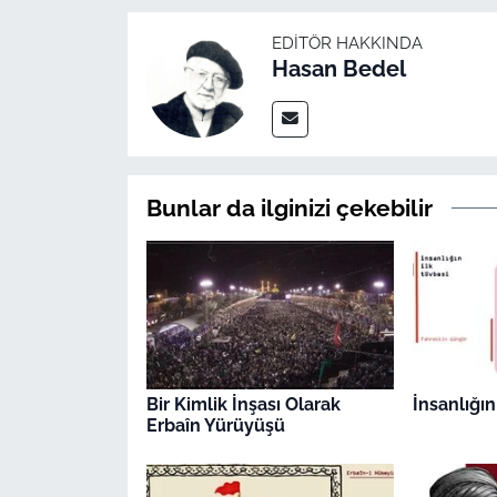
EDITÖR HAKKINDA
Hasan Bedel
Bunlar da ilginizi çekebilir
Bir Kimlik İnşası Olarak
İnsanlığın
Erbaîn Yürüyüşü