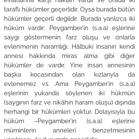
evlatlarına karşı hakları vardır ve orada iki
taraflı hükümler geçerlidir. Oysa burada bütün
hükümler geçerli değildir. Burada yanlızca iki
hüküm vardır: Peygamber’in (s.a.a) eşlerine
saygı göstermenin farz oluşu ve onlarla
evlenmenin haramlığı. Hâlbuki insanın kendi
annesi hakkında miras alma gibi diğer
hükümler de vardır. Yine insan annesinin
başka kocasından olan kızlarıyla da
evlenemez vs. Ama Peygamber’in (s.a.a)
eşlerinin yukarıda söylenen iki hükmün
(saygının farz ve nikâhın haram oluşu) dışında
herhangi bir hükümleri yoktur. Dolayısıyla bu
hüküm –Peygamber’in (s.a.a) eşlerine
müminlerin anneleri benzetmesinin