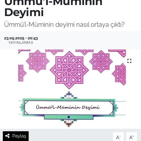
Ümmü’l-Müminin
Deyimi
Ümmü’l-Müminin deyimi nasıl ortaya çıktı?
23.05.2025 - 20:43
YAYINLANMA
Paylaş
-
+
A
A