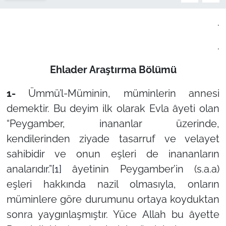
.
.
Ehlader Araştırma Bölümü
1-
Ümmü’l-Müminin, müminlerin annesi
demektir. Bu deyim ilk olarak Evla âyeti olan
“Peygamber, inananlar üzerinde,
kendilerinden ziyade tasarruf ve velayet
sahibidir ve onun eşleri de inananların
analarıdır.”
[1]
âyetinin Peygamber’in (s.a.a)
eşleri hakkında nazil olmasıyla, onların
müminlere göre durumunu ortaya koyduktan
sonra yaygınlaşmıştır. Yüce Allah bu âyette