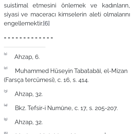
suistimal etmesini önlemek ve kadınların,
siyasi ve maceracı kimselerin aleti olmalarını
engellemektir.
[6]
- - - - - - - - - - - - -
[1]
Ahzap, 6.
[2]
Muhammed Hüseyin Tabatabâî, el-Mizan
(Farsça tercümesi), c. 16, s. 414.
[3]
Ahzap, 32.
[4]
Bkz. Tefsir-i Numûne, c. 17, s. 205-207.
[5]
Ahzap, 32.
[6]