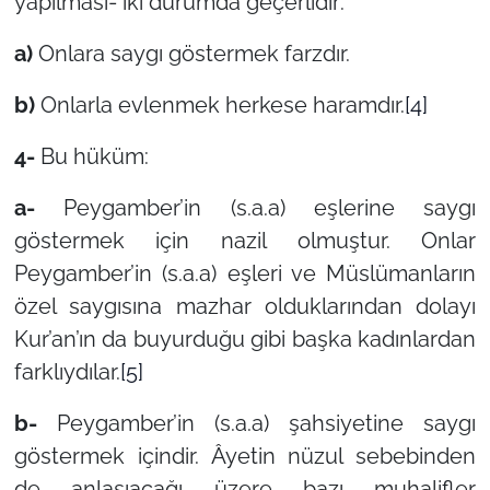
yapılması- iki durumda geçerlidir:
a)
Onlara saygı göstermek farzdır.
b)
Onlarla evlenmek herkese haramdır.
[4]
4-
Bu hüküm:
a-
Peygamber’in (s.a.a) eşlerine saygı
göstermek için nazil olmuştur. Onlar
Peygamber’in (s.a.a) eşleri ve Müslümanların
özel saygısına mazhar olduklarından dolayı
Kur’an’ın da buyurduğu gibi başka kadınlardan
farklıydılar.
[5]
b-
Peygamber’in (s.a.a) şahsiyetine saygı
göstermek içindir. Âyetin nüzul sebebinden
de anlaşıacağı üzere bazı muhalifler