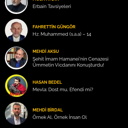
Erbain Tavsiyeleri
FAHRETTIN GÜNGÖR
Hz. Muhammed (s.a.a) – 14
MEHDI AKSU
Şehit İmam Hamanei'nin Cenazesi
Ümmetin Vicdanını Konuşturdu!
HASAN BEDEL
Mevla: Dost mu, Efendi mi?
MEHDI BIRDAL
Örnek Al, Örnek İnsan Ol