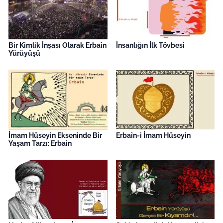
Bir Kimlik İnşası Olarak Erbaîn
İnsanlığın İlk Tövbesi
Yürüyüşü
İmam Hüseyin Ekseninde Bir
Erbaîn-i İmam Hüseyin
Yaşam Tarzı: Erbain