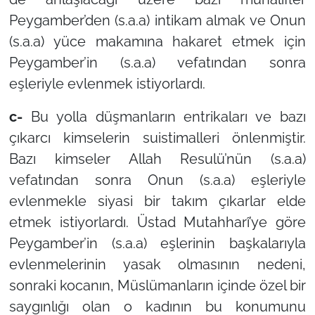
Peygamber’den (s.a.a) intikam almak ve Onun
(s.a.a) yüce makamına hakaret etmek için
Peygamber’in (s.a.a) vefatından sonra
eşleriyle evlenmek istiyorlardı.
c-
Bu yolla düşmanların entrikaları ve bazı
çıkarcı kimselerin suistimalleri önlenmiştir.
Bazı kimseler Allah Resulü’nün (s.a.a)
vefatından sonra Onun (s.a.a) eşleriyle
evlenmekle siyasi bir takım çıkarlar elde
etmek istiyorlardı. Üstad Mutahharî’ye göre
Peygamber’in (s.a.a) eşlerinin başkalarıyla
evlenmelerinin yasak olmasının nedeni,
sonraki kocanın, Müslümanların içinde özel bir
saygınlığı olan o kadının bu konumunu