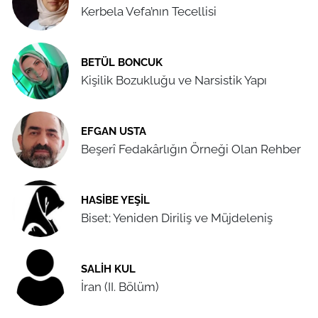
Kerbela Vefa’nın Tecellisi
BETÜL BONCUK
Kişilik Bozukluğu ve Narsistik Yapı
EFGAN USTA
Beşerî Fedakârlığın Örneği Olan Rehber
HASIBE YEŞIL
Biset; Yeniden Diriliş ve Müjdeleniş
SALIH KUL
İran (II. Bölüm)