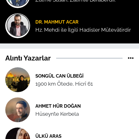
DR. MAHMUT ACAR
Hz. Mehdi ile İlgili Hadisler Mütevâtirdir
Alıntı Yazarlar
SONGÜL CAN ÜLBEĞI
1900 km Ötede, Hicrî 61
AHMET HÜR DOĞAN
Hüseyn’le Kerbela
ÜLKÜ ARAS