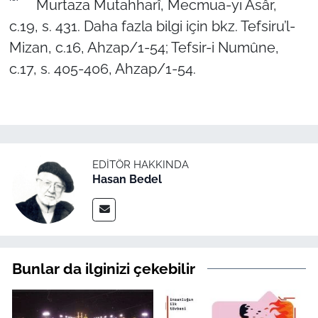
Murtaza Mutahharî, Mecmua-yı Âsâr,
c.19, s. 431. Daha fazla bilgi için bkz. Tefsiru’l-
Mizan, c.16, Ahzap/1-54; Tefsir-i Numûne,
c.17, s. 405-406, Ahzap/1-54.
EDITÖR HAKKINDA
Hasan Bedel
Bunlar da ilginizi çekebilir