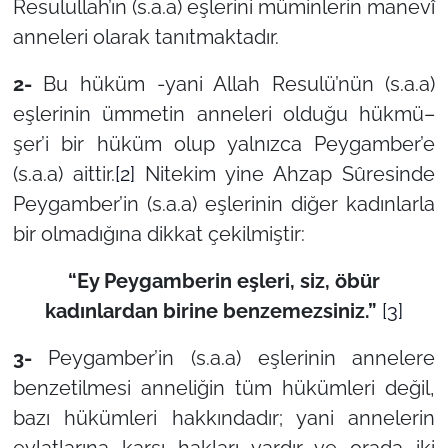
Resulullah’ın (s.a.a) eşlerini müminlerin manevî
anneleri olarak tanıtmaktadır.
2-
Bu hüküm -yani Allah Resulü’nün (s.a.a)
eşlerinin ümmetin anneleri olduğu hükmü–
şer’i bir hüküm olup yalnızca Peygamber’e
(s.a.a) aittir.
[2]
Nitekim yine Ahzap Sûresinde
Peygamber’in (s.a.a) eşlerinin diğer kadınlarla
bir olmadığına dikkat çekilmiştir:
“Ey Peygamberin eşleri, siz, öbür
kadınlardan birine benzemezsiniz.”
[3]
3-
Peygamber’in (s.a.a) eşlerinin annelere
benzetilmesi anneliğin tüm hükümleri değil,
bazı hükümleri hakkındadır; yani annelerin