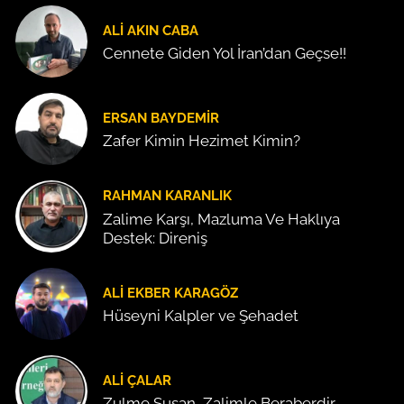
ALI AKIN CABA
Cennete Giden Yol İran’dan Geçse!!
ERSAN BAYDEMIR
Zafer Kimin Hezimet Kimin?
RAHMAN KARANLIK
Zalime Karşı, Mazluma Ve Haklıya
Destek: Direniş
ALI EKBER KARAGÖZ
Hüseyni Kalpler ve Şehadet
ALI ÇALAR
Zulme Susan, Zalimle Beraberdir.