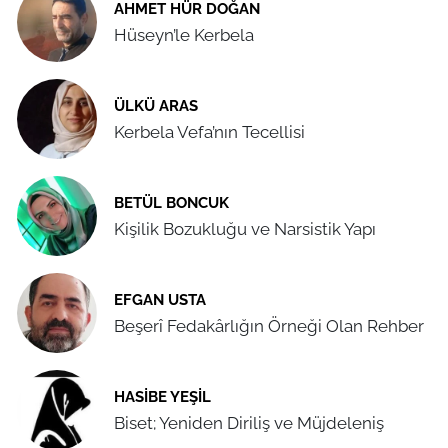
AHMET HÜR DOĞAN
Hüseyn’le Kerbela
ÜLKÜ ARAS
Kerbela Vefa’nın Tecellisi
BETÜL BONCUK
Kişilik Bozukluğu ve Narsistik Yapı
EFGAN USTA
Beşerî Fedakârlığın Örneği Olan Rehber
HASIBE YEŞIL
Biset; Yeniden Diriliş ve Müjdeleniş