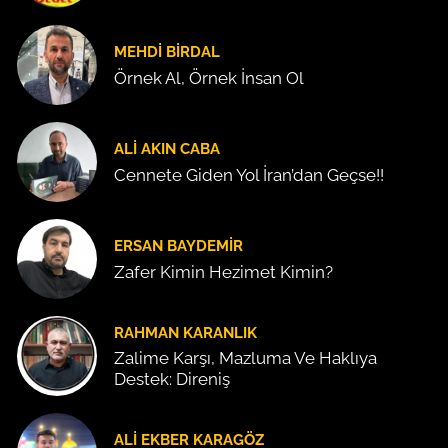
MEHDI BIRDAL
Örnek Al, Örnek İnsan Ol
ALI AKIN CABA
Cennete Giden Yol İran’dan Geçse!!
ERSAN BAYDEMIR
Zafer Kimin Hezimet Kimin?
RAHMAN KARANLIK
Zalime Karşı, Mazluma Ve Haklıya
Destek: Direniş
ALI EKBER KARAGÖZ