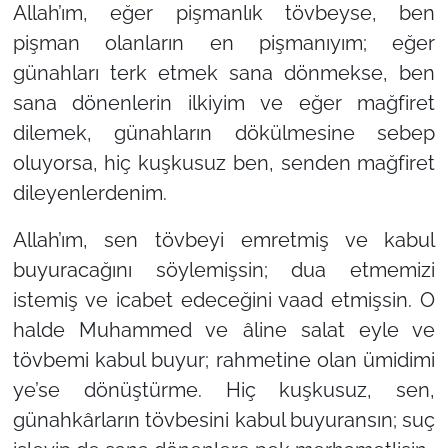
Allah’ım, eğer pişmanlık tövbeyse, ben
pişman olanların en pişmanıyım; eğer
günahları terk etmek sana dönmekse, ben
sana dönenlerin ilkiyim ve eğer mağfiret
dilemek, günahların dökülmesine sebep
oluyorsa, hiç kuşkusuz ben, senden mağfiret
dileyenlerdenim.
Allah’ım, sen tövbeyi emretmiş ve kabul
buyuracağını söylemişsin; dua etmemizi
istemiş ve icabet edeceğini vaad etmişsin. O
halde Muhammed ve âline salat eyle ve
tövbemi kabul buyur; rahmetine olan ümidimi
ye’se dönüştürme. Hiç kuşkusuz, sen,
günahkârların tövbesini kabul buyuransın; suç