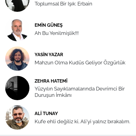
Toplumsal Bir Işık: Erbain
EMIN GÜNEŞ
Ah Bu Yenilmişlik!!!
YASIN YAZAR
Mahzun Olma Kudüs Geliyor Özgürlük
ZEHRA HATEMÎ
Yüzyılın Sayıklamalarında Devrimci Bir
Duruşun İmkânı
ALI TUNAY
Kufe ehli değiliz ki, Ali'yi yalnız bırakalım.