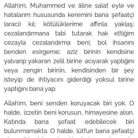
Allah’ım, Muhammed ve âline salat eyle ve
hatalarım hususunda keremini bana şefaatçi
(aracı) kıl; kötülüklerime affınla yaklaş;
cezalandırmana tabi tutarak hak ettiğim
cezayla cezalandırma beni; bol ihsanını
benden esirgeme; aziz birinin kendisine
yalvarıp yakaran zelil birine acıyarak yaptığını
veya zengin birinin, kendisinden bir şey
isteyip de ihtiyacını giderdiği yoksul birine
yaptığını bana yap.
Allah’ım, beni senden koruyacak biri yok. O
halde, izzetin beni korusun, himayesine alsın.
Katında bana şefaat edebilecek biri
bulunmamakta. O halde, lütfun bana şefaatçi