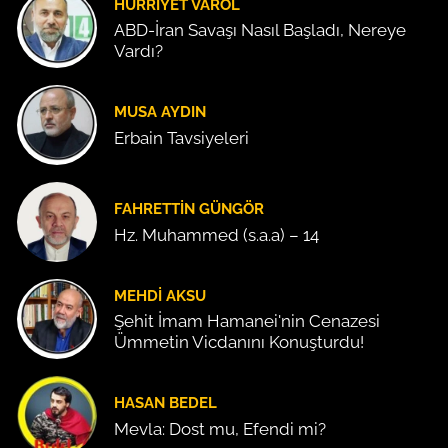
HÜRRIYET VAROL
ABD-İran Savaşı Nasıl Başladı, Nereye
Vardı?
MUSA AYDIN
Erbain Tavsiyeleri
FAHRETTIN GÜNGÖR
Hz. Muhammed (s.a.a) – 14
MEHDI AKSU
Şehit İmam Hamanei'nin Cenazesi
Ümmetin Vicdanını Konuşturdu!
HASAN BEDEL
Mevla: Dost mu, Efendi mi?