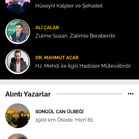
Hüseyni Kalpler ve Şehadet
ALI ÇALAR
Zulme Susan, Zalimle Beraberdir.
DR. MAHMUT ACAR
Hz. Mehdi ile İlgili Hadisler Mütevâtirdir
Alıntı Yazarlar
SONGÜL CAN ÜLBEĞI
1900 km Ötede, Hicrî 61