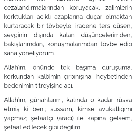
cezalandırmalarından koruyacak, zalimlerin
korktukları acıklı azaplarına duçar olmaktan
kurtaracak bir tövbeyle, iradene ters düşen,
sevginin dışında kalan düşüncelerimden,
bakışlarımdan, konuşmalarımdan tövbe edip
sana yöneliyorum.
Allah’ım, önünde tek başıma duruşuma,
korkundan kalbimin çırpınışına, heybetinden
bedenimin titreyişine acı.
Allah’ım, günahlarım, katında o kadar rüsva
etmiş ki beni; sussam, kimse avukatlığımı
yapmaz; şefaatçi (aracı) ile kapına gelsem,
şefaat edilecek gibi değilim.