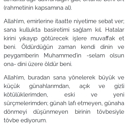
(rahmetinin kapsamına al).
Allah’ım, emirlerine itaatte niyetime sebat ver;
sana kullukta basiretimi sağlam kıl. Hatalar
kirini yıkayıp götürecek işlere muvaffak et
beni. Öldürdüğün zaman kendi dinin ve
peygamberin Muhammed’in
-selam olsun
ona-
dini üzere öldür beni.
Allah’ım, buradan sana yönelerek büyük ve
küçük günahlarımdan, açık ve gizli
kötülüklerimden, eski ve yeni
sürçmelerimden; günah lafı etmeyen, günaha
dönmeyi düşünmeyen birinin tövbesiyle
tövbe ediyorum.