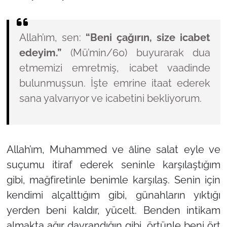
Allah’ım, sen:
“Beni çağırın, size icabet
edeyim.”
(Mü’min/60)
buyurarak dua
etmemizi emretmiş, icabet vaadinde
bulunmuşsun. İşte emrine itaat ederek
sana yalvarıyor ve icabetini bekliyorum.
Allah’ım, Muhammed ve âline salat eyle ve
suçumu itiraf ederek seninle karşılaştığım
gibi, mağfiretinle benimle karşılaş. Senin için
kendimi alçalttığım gibi, günahların yıktığı
yerden beni kaldır, yücelt. Benden intikam
almakta ağır davrandığın gibi, örtünle beni ört