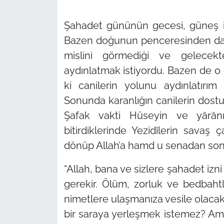
Şahadet gününün gecesi, güneş ik
Bazen doğunun penceresinden d
mislini görmediği ve gelecek
aydınlatmak istiyordu. Bazen de
ki canilerin yolunu aydınlatırı
Sonunda karanlığın canilerin dostu 
Şafak vakti Hüseyin ve yârân
bitirdiklerinde Yezidîlerin savaş
dönüp Allah’a hamd u senadan son
“Allah, bana ve sizlere şahadet izni 
gerekir. Ölüm, zorluk ve bedbahtl
nimetlere ulaşmanıza vesile olacak
bir saraya yerleşmek istemez? Am