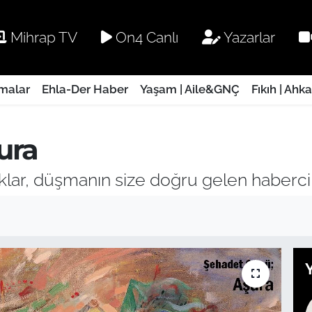
Mihrap TV
On4 Canlı
Yazarlar
rmalar
Ehla-Der Haber
Yaşam | Aile&GNÇ
Fıkıh | Ahk
ura
oklar, düşmanın size doğru gelen habercile