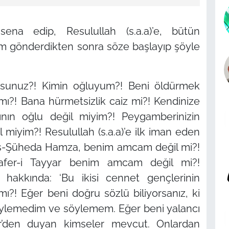
na edip, Resulullah (s.a.a)’e, bütün
m gönderdikten sonra söze başlayıp şöyle
sunuz?! Kimin oğluyum?! Beni öldürmek
?! Bana hürmetsizlik caiz mi?! Kendinize
ının oğlu değil miyim?! Peygamberinizin
 miyim?! Resulullah (s.a.a)’e ilk iman eden
d’üş-Şüheda Hamza, benim amcam değil mi?!
afer-i Tayyar benim amcam değil mi?!
hakkında: ‘Bu ikisi cennet gençlerinin
 mı?! Eğer beni doğru sözlü biliyorsanız, ki
söylemedim ve söylemem. Eğer beni yalancı
r’den duyan kimseler mevcut. Onlardan