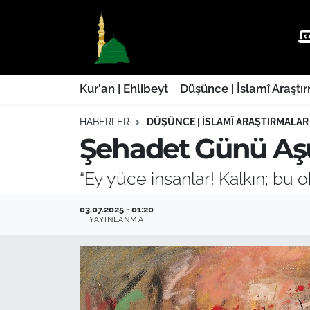
Kur'an | Ehlibeyt
Nöbetçi Eczaneler
Düşünce | İslamî Araştırmalar
Hava Durumu
Kur'an | Ehlibeyt
Düşünce | İslamî Araştı
HABERLER
DÜŞÜNCE | İSLAMÎ ARAŞTIRMALAR
Ehla-Der Haber
Trafik Durumu
Şehadet Günü Aş
Yaşam | Aile&GNÇ
Süper Lig Puan Durumu ve Fikstür
“Ey yüce insanlar! Kalkın; bu 
Fıkıh | Ahkam
Tüm Manşetler
03.07.2025 - 01:20
YAYINLANMA
Son Dakika Haberleri
Haber Arşivi