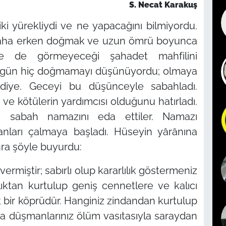
S. Necat Karakuş
i yürekliydi ve ne yapacağını bilmiyordu.
aha erken doğmak ve uzun ömrü boyunca
te de görmeyeceği şahadet mahfilini
 o gün hiç doğmamayı düşünüyordu; olmaya
m diye. Geceyi bu düşünceyle sabahladı.
ve kötülerin yardımcısı olduğunu hatırladı.
ı sabah namazını eda ettiler. Namazı
 çanları çalmaya başladı. Hüseyin yârânına
ra şöyle buyurdu:
vermiştir; sabırlı olup kararlılık göstermeniz
ıktan kurtulup geniş cennetlere ve kalıcı
 bir köprüdür. Hanginiz zindandan kurtulup
a düşmanlarınız ölüm vasıtasıyla saraydan