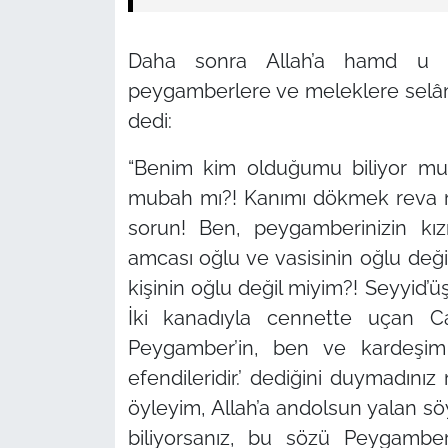
Daha sonra Allah’a hamd u se
peygamberlere ve meleklere selâ
dedi:
“Benim kim olduğumu biliyor mu
mubah mı?! Kanımı dökmek reva mı
sorun! Ben, peygamberinizin kız
amcası oğlu ve vasisinin oğlu değil
kişinin oğlu değil miyim?! Seyyi
İki kanadıyla cennette uçan C
Peygamber’in, ben ve kardeşim 
efendileridir.’ dediğini duymadınız
öyleyim, Allah’a andolsun yalan 
biliyorsanız, bu sözü Peygambe