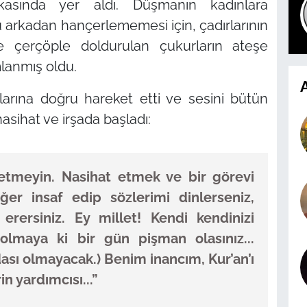
rkasında yer aldı. Düşmanın kadınlara
arkadan hançerlememesi için, çadırlarının
e çerçöple doldurulan çukurların ateşe
lanmış oldu.
A
larına doğru hareket etti ve sesini bütün
asihat ve irşada başladı:
 etmeyin. Nasihat etmek ve bir görevi
ğer insaf edip sözlerimi dinlerseniz,
erersiniz. Ey millet! Kendi kendinizi
 olmaya ki bir gün pişman olasınız...
sı olmayacak.) Benim inancım, Kur’an’ı
in yardımcısı...”