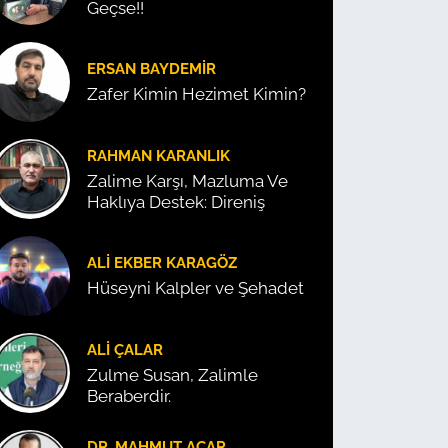
Geçse!!
ERSAN BAYDEMIR
Zafer Kimin Hezimet Kimin?
RAHMAN KARANLIK
Zalime Karşı, Mazluma Ve
Haklıya Destek: Direniş
ALI EKBER KARAGÖZ
Hüseyni Kalpler ve Şehadet
ALI ÇALAR
Zulme Susan, Zalimle
Beraberdir.
DR. MAHMUT ACAR