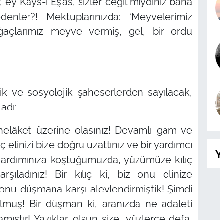
, ey Kays-ı Eş’as, sizler değil miydiniz bana
nler?! Mektuplarınızda: ‘Meyvelerimiz
ağaçlarımız meyve vermiş, gel, bir ordu
jik ve sosyolojik şaheserlerden sayılacak,
adı:
helâket üzerine olasınız! Devamlı gam ve
ç elinizi bize doğru uzattınız ve bir yardımcı
Y
p yardımınıza koştuğumuzda, yüzümüze kılıç
rşıladınız! Bir kılıç ki, biz onu elinize
 onu düşmana karşı alevlendirmiştik! Şimdi
uş! Bir düşman ki, aranızda ne adaleti
ılamıştır! Yazıklar olsun size, yüzlerce defa,