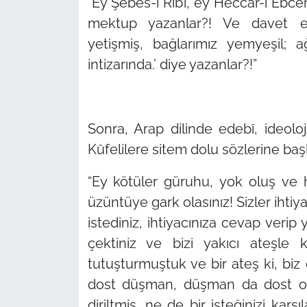
“Ey Şebes-i Rib’î, ey Heccar-ı Ebcer
mektup yazanlar?! Ve davet ede
yetişmiş, bağlarımız yemyeşil; 
intizarında.’ diye yazanlar?!”
Sonra, Arap dilinde edebî, ideolo
Kûfelilere sitem dolu sözlerine başl
“Ey kötüler güruhu, yok oluş ve 
üzüntüye gark olasınız! Sizler ihtiya
istediniz, ihtiyacınıza cevap veri
çektiniz ve bizi yakıcı ateşle ka
tutuşturmuştuk ve bir ateş ki, biz
dost düşman, düşman da dost olm
diriltmiş, ne de bir isteğinizi karş