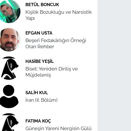
BETÜL BONCUK
Kişilik Bozukluğu ve Narsistik
Yapı
EFGAN USTA
Beşerî Fedakârlığın Örneği
Olan Rehber
HASIBE YEŞIL
Biset; Yeniden Diriliş ve
Müjdeleniş
SALIH KUL
İran (II. Bölüm)
FATIMA KOÇ
Güneşin Yareni Nergisin Gülü