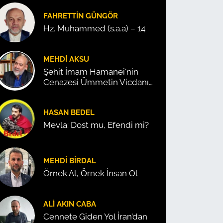
FAHRETTIN GÜNGÖR
Hz. Muhammed (s.a.a) – 14
MEHDI AKSU
Şehit İmam Hamanei'nin
Cenazesi Ümmetin Vicdanını
Konuşturdu!
HASAN BEDEL
Mevla: Dost mu, Efendi mi?
MEHDI BIRDAL
Örnek Al, Örnek İnsan Ol
ALI AKIN CABA
Cennete Giden Yol İran’dan