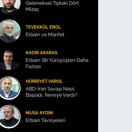
Geleneksel Tıptaki Dört
Mizaç
TEVEKKÜL EROL
Erbain ve Marifet
KADIR AKARAS
Erbain: Bir Yürüyüşten Daha
Fazlası
HÜRRIYET VAROL
ABD-İran Savaşı Nasıl
Başladı, Nereye Vardı?
MUSA AYDIN
Erbain Tavsiyeleri