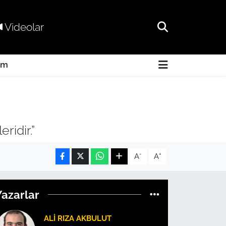
Videolar
am
ridir.”
-
+
A
A
Yazarlar
ALI RIZA AKBULUT