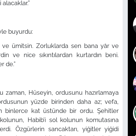
 alacaklar.”
yle buyurdu:
ak ve ümitsin. Zorluklarda sen bana yâr ve
din ve nice sıkıntılardan kurtardın beni.
r de.”
 zaman, Hüseyin, ordusunu hazırlamaya
ordusunun yüzde birinden daha az; vefa,
ın binlerce kat üstünde bir ordu. Şehitler
 kolunun, Habib’i sol kolunun komutasına
di. Özgürlerin sancaktarı, yiğitler yiğidi