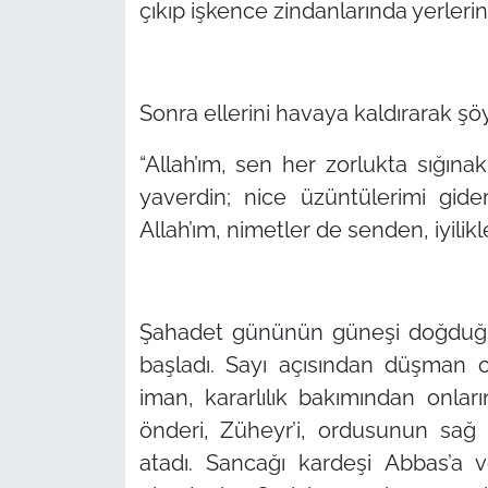
çıkıp işkence zindanlarında yerlerini
Sonra ellerini havaya kaldırarak şö
“Allah’ım, sen her zorlukta sığın
yaverdin; nice üzüntülerimi gider
Allah’ım, nimetler de senden, iyilikle
Şahadet gününün güneşi doğduğu
başladı. Sayı açısından düşman 
iman, kararlılık bakımından onlar
önderi, Züheyr’i, ordusunun sağ
atadı. Sancağı kardeşi Abbas’a ver