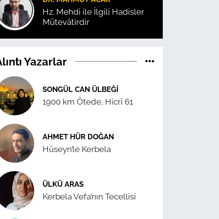
Hz. Mehdi ile İlgili Hadisler
Mütevâtirdir
lıntı Yazarlar
SONGÜL CAN ÜLBEĞI
1900 km Ötede, Hicrî 61
AHMET HÜR DOĞAN
Hüseyn’le Kerbela
ÜLKÜ ARAS
Kerbela Vefa’nın Tecellisi