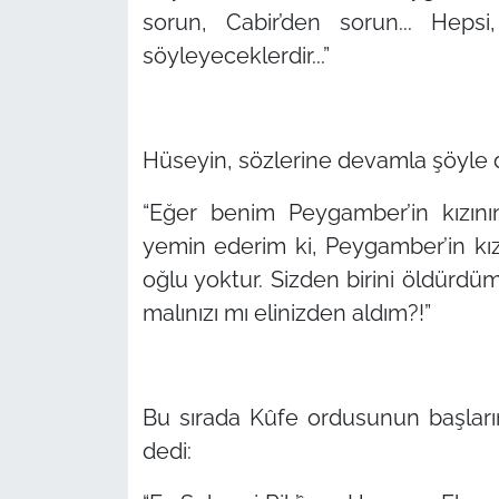
sorun, Cabir’den sorun... Heps
söyleyeceklerdir...”
Hüseyin, sözlerine devamla şöyle 
“Eğer benim Peygamber’in kızını
yemin ederim ki, Peygamber’in kı
oğlu yoktur. Sizden birini öldürd
malınızı mı elinizden aldım?!”
Bu sırada Kûfe ordusunun başların
dedi: