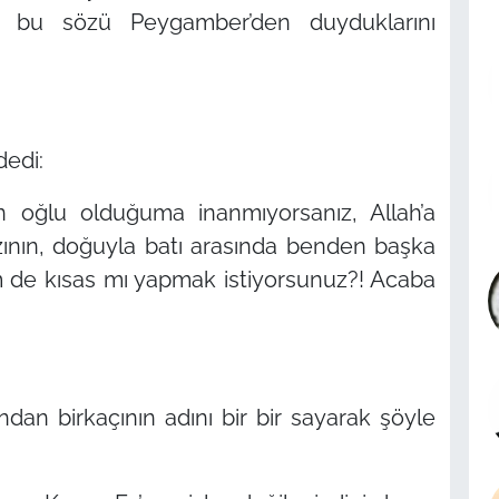
i, bu sözü Peygamber’den duyduklarını
dedi:
n oğlu olduğuma inanmıyorsanız, Allah’a
zının, doğuyla batı arasında benden başka
üm de kısas mı yapmak istiyorsunuz?! Acaba
dan birkaçının adını bir bir sayarak şöyle