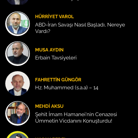
HÜRRIYET VAROL
ABD-İran Savaşı Nasıl Başladı, Nereye
Vardı?
MUSA AYDIN
Erbain Tavsiyeleri
FAHRETTIN GÜNGÖR
Hz. Muhammed (s.a.a) – 14
MEHDI AKSU
Şehit İmam Hamanei'nin Cenazesi
Ümmetin Vicdanını Konuşturdu!