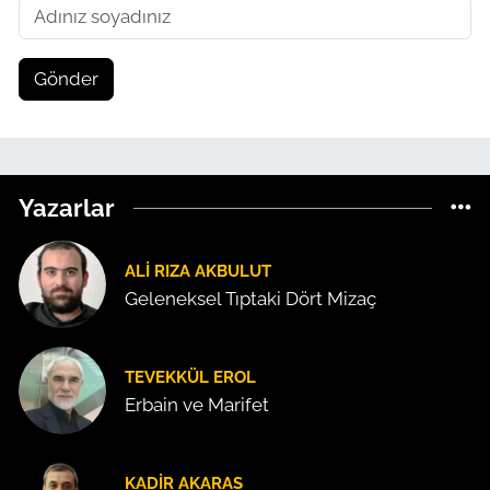
Gönder
Yazarlar
ALI RIZA AKBULUT
Geleneksel Tıptaki Dört Mizaç
TEVEKKÜL EROL
Erbain ve Marifet
KADIR AKARAS