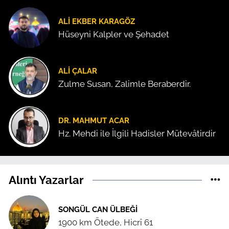
ALI EKBER KARAGÖZ
Hüseyni Kalpler ve Şehadet
ALI ÇALAR
Zulme Susan, Zalimle Beraberdir.
DR. MAHMUT ACAR
Hz. Mehdi ile İlgili Hadisler Mütevâtirdir
Alıntı Yazarlar
SONGÜL CAN ÜLBEĞI
1900 km Ötede, Hicrî 61