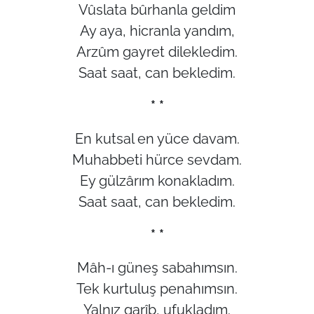
Vûslata bûrhanla geldim
Ay aya, hicranla yandım,
Arzûm gayret dilekledim.
Saat saat, can bekledim.
* *
En kutsal en yüce davam.
Muhabbeti hürce sevdam.
Ey gülzârım konakladım.
Saat saat, can bekledim.
* *
Mâh-ı güneş sabahımsın.
Tek kurtuluş penahımsın.
Yalnız garîb, ufukladım.