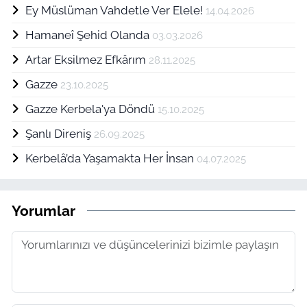
Ey Müslüman Vahdetle Ver Elele!
14.04.2026
Hamaneî Şehid Olanda
03.03.2026
Artar Eksilmez Efkârım
28.11.2025
Gazze
23.10.2025
Gazze Kerbela'ya Döndü
15.10.2025
Şanlı Direniş
26.09.2025
Kerbelâ’da Yaşamakta Her İnsan
04.07.2025
Yorumlar