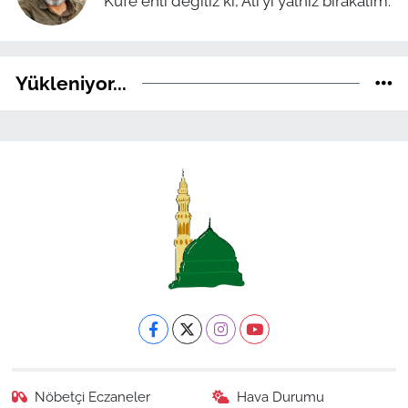
Kufe ehli değiliz ki, Ali'yi yalnız bırakalım.
Yükleniyor...
Nöbetçi Eczaneler
Hava Durumu