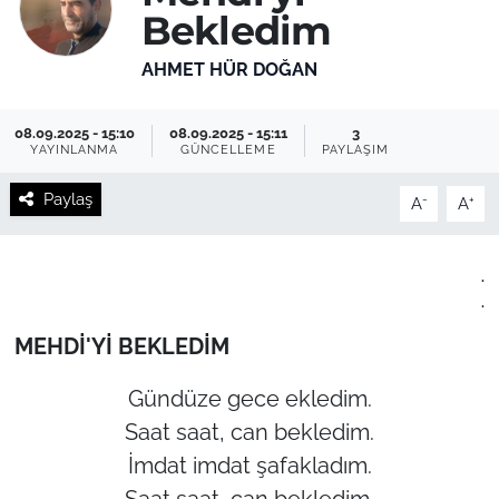
Bekledim
AHMET HÜR DOĞAN
08.09.2025 - 15:10
08.09.2025 - 15:11
3
YAYINLANMA
GÜNCELLEME
PAYLAŞIM
Paylaş
-
+
A
A
.
.
MEHDİ'Yİ BEKLEDİM
Gündüze gece ekledim.
Saat saat, can bekledim.
İmdat imdat şafakladım.