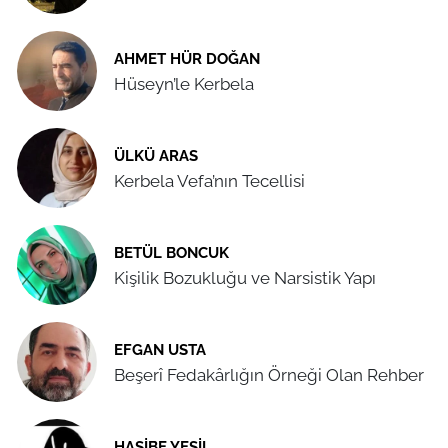
AHMET HÜR DOĞAN
Hüseyn’le Kerbela
ÜLKÜ ARAS
Kerbela Vefa’nın Tecellisi
BETÜL BONCUK
Kişilik Bozukluğu ve Narsistik Yapı
EFGAN USTA
Beşerî Fedakârlığın Örneği Olan Rehber
HASIBE YEŞIL