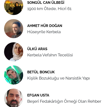
SONGÜL CAN ÜLBEĞI
1900 km Ötede, Hicrî 61
AHMET HÜR DOĞAN
Hüseyn’le Kerbela
ÜLKÜ ARAS
Kerbela Vefa’nın Tecellisi
BETÜL BONCUK
Kişilik Bozukluğu ve Narsistik Yapı
EFGAN USTA
Beşerî Fedakârlığın Örneği Olan Rehber