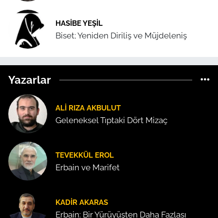
HASIBE YEŞIL
Biset; Yeniden Diriliş ve Müjdeleniş
Yazarlar
ALI RIZA AKBULUT
Geleneksel Tıptaki Dört Mizaç
TEVEKKÜL EROL
Erbain ve Marifet
KADIR AKARAS
Erbain: Bir Yürüyüşten Daha Fazlası