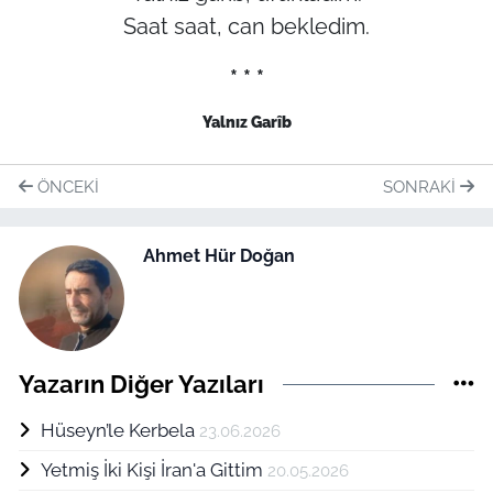
Saat saat, can bekledim.
* * *
Yalnız Garîb
ÖNCEKI
SONRAKI
Ahmet Hür Doğan
Yazarın Diğer Yazıları
Hüseyn’le Kerbela
23.06.2026
Yetmiş İki Kişi İran'a Gittim
20.05.2026