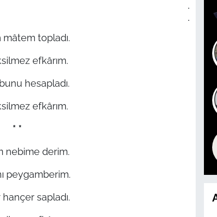
.
.
 mâtem topladı.
ksilmez efkârım.
bunu hesapladı.
ksilmez efkârım.
* *
 nebime derim.
nı peygamberim.
 hançer sapladı.
A