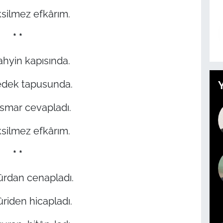
ksilmez efkârım.
* *
vahyin kapısında.
edek tapusunda.
ismar cevapladı.
ksilmez efkârım.
* *
ûrdan cenapladı.
riden hicapladı.