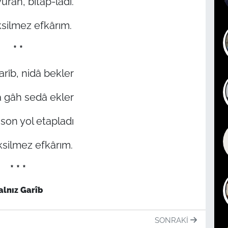
ran, bitâp-ladı.
ksilmez efkârım.
* *
arîb, nidâ bekler
 gâh sedâ ekler
on yol etapladı
ksilmez efkârım.
* * *
alnız Garîb
SONRAKI