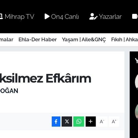
Mihrap TV
On4 Canlı
Yazarlar
rmalar
Ehla-Der Haber
Yaşam | Aile&GNÇ
Fıkıh | Ahk
Eksilmez Efkârım
DOĞAN
-
+
A
A