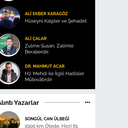
ALI EKBER KARAGÖZ
Hüseyni Kalpler ve Şehadet
ALI ÇALAR
Zulme Susan, Zalimle
Beraberdir.
DR. MAHMUT ACAR
Hz. Mehdi ile İlgili Hadisler
Mütevâtirdir
lıntı Yazarlar
SONGÜL CAN ÜLBEĞI
1900 km Ötede, Hicrî 61