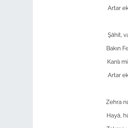
Artar e
Şâhit, 
Bakın F
Kanlı m
Artar e
Zehra n
Hayâ, hû