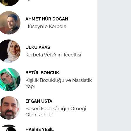
AHMET HÜR DOĞAN
Hüseyn’le Kerbela
ÜLKÜ ARAS
Kerbela Vefa’nın Tecellisi
BETÜL BONCUK
Kişilik Bozukluğu ve Narsistik
Yapı
EFGAN USTA
Beşerî Fedakârlığın Örneği
Olan Rehber
HASIBE YEŞIL