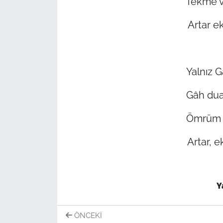
Tekme vu
Artar e
Yalnız G
Gâh dua
Ömrüm s
Artar, e
Y
ÖNCEKI