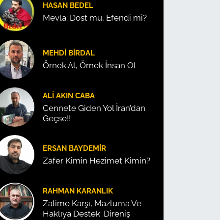
HASAN BEDEL
Mevla: Dost mu, Efendi mi?
MEHDI BIRDAL
Örnek Al, Örnek İnsan Ol
ALI AKIN CABA
Cennete Giden Yol İran’dan
Geçse!!
ERSAN BAYDEMIR
Zafer Kimin Hezimet Kimin?
RAHMAN KARANLIK
Zalime Karşı, Mazluma Ve
Haklıya Destek: Direniş