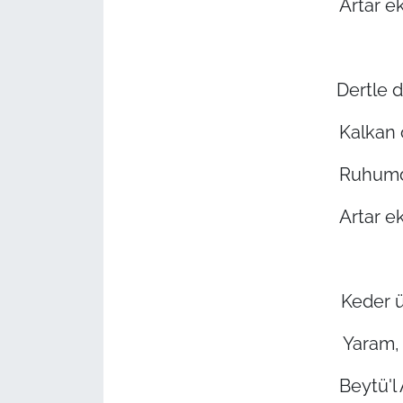
Artar e
Dertle d
Kalkan 
Ruhumda
Artar e
Keder 
Yaram, 
Beytü'l