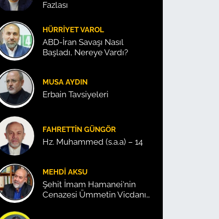
Fazlası
HÜRRIYET VAROL
ABD-İran Savaşı Nasıl
Başladı, Nereye Vardı?
MUSA AYDIN
Erbain Tavsiyeleri
FAHRETTIN GÜNGÖR
Hz. Muhammed (s.a.a) – 14
MEHDI AKSU
Şehit İmam Hamanei'nin
Cenazesi Ümmetin Vicdanını
Konuşturdu!