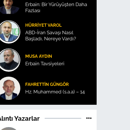
Erbain: Bir Yürüyüşten Daha
Fazlası
HÜRRIYET VAROL
ABD-İran Savaşı Nasıl
Başladı, Nereye Vardı?
MUSA AYDIN
Erbain Tavsiyeleri
FAHRETTIN GÜNGÖR
Hz. Muhammed (s.a.a) – 14
lıntı Yazarlar