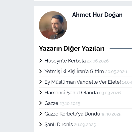
Ahmet Hür Doğan
Yazarın Diğer Yazıları
Hüseyn’le Kerbela
23.06.2026
Yetmiş İki Kişi İran'a Gittim
20.05.2026
Ey Müslüman Vahdetle Ver Elele!
14.0
Hamaneî Şehid Olanda
03.03.2026
Gazze
23.10.2025
Gazze Kerbela'ya Döndü
15.10.2025
Şanlı Direniş
26.09.2025