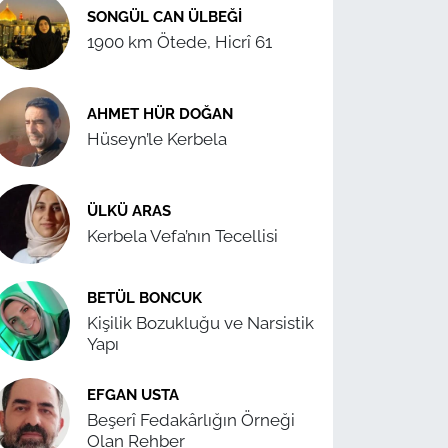
SONGÜL CAN ÜLBEĞI
1900 km Ötede, Hicrî 61
AHMET HÜR DOĞAN
Hüseyn’le Kerbela
ÜLKÜ ARAS
Kerbela Vefa’nın Tecellisi
BETÜL BONCUK
Kişilik Bozukluğu ve Narsistik
Yapı
EFGAN USTA
Beşerî Fedakârlığın Örneği
Olan Rehber