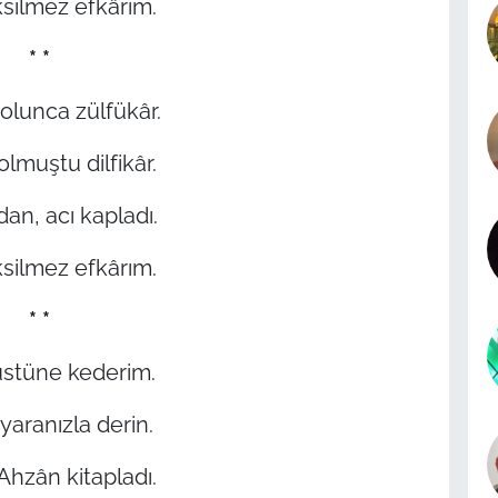
ksilmez efkârım.
* *
olunca zülfükâr.
olmuştu dilfikâr.
n, acı kapladı.
ksilmez efkârım.
* *
üstüne kederim.
yaranızla derin.
 Ahzân kitapladı.