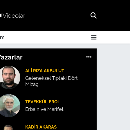
Videolar
am
Yazarlar
ALI RIZA AKBULUT
Geleneksel Tıptaki Dört
Mizaç
TEVEKKÜL EROL
Erbain ve Marifet
KADIR AKARAS