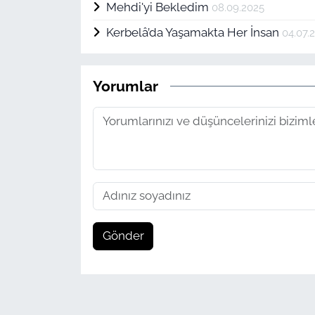
Mehdi'yi Bekledim
08.09.2025
Kerbelâ’da Yaşamakta Her İnsan
04.07.
Yorumlar
Gönder