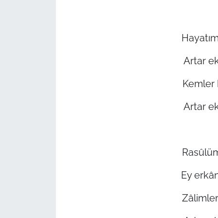
Hayatım
Artar e
Kemler 
Artar e
Rasûlüm
Ey erkâ
Zâlimler