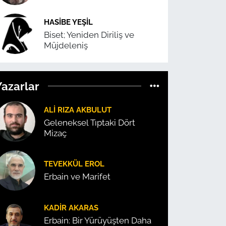
HASIBE YEŞIL
Biset; Yeniden Diriliş ve
Müjdeleniş
Yazarlar
ALI RIZA AKBULUT
Geleneksel Tıptaki Dört
Mizaç
TEVEKKÜL EROL
Erbain ve Marifet
KADIR AKARAS
Erbain: Bir Yürüyüşten Daha