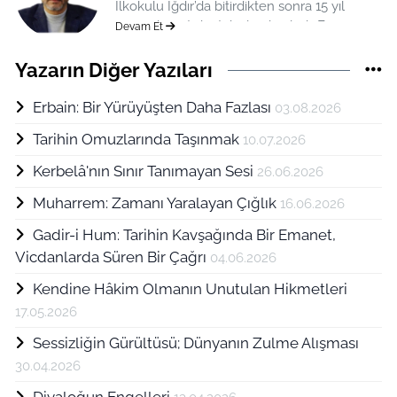
İlkokulu Iğdır’da bitirdikten sonra 15 yıl
sürecek yurt dışı tahsilim başladı. Farsça ve
Devam Et
Arapça öğrenimiyle birlikte İslami İlimler
tahsilim 1977 yılından beridir devam ediyor.
Yazarın Diğer Yazıları
1992 yılında Kevser Yayıncılığın kuruluşunda
1994 yılında Bab-ı Ali ilim vakfının tesisinde
Erbain: Bir Yürüyüşten Daha Fazlası
03.08.2026
ve 2011 yılında Ehlibeyt Alimleri Derneğinin
Tarihin Omuzlarında Taşınmak
10.07.2026
hizmete başlamasında diğer dostlarımla
birlikte çalıştı. On4 TV’nin kuruluş ve
Kerbelâ'nın Sınır Tanımayan Sesi
26.06.2026
hizmetlerinde çokça katkıları oldu. Kevser
Yayınları tarafından neşredilen üç aylık
Muharrem: Zamanı Yaralayan Çığlık
16.06.2026
Kıble Dergisinde Genel Yayın
Gadir-i Hum: Tarihin Kavşağında Bir Emanet,
Yönetmenliğini üstlenmiş durumdadır.
Vicdanlarda Süren Bir Çağrı
04.06.2026
Kendine Hâkim Olmanın Unutulan Hikmetleri
17.05.2026
Sessizliğin Gürültüsü; Dünyanın Zulme Alışması
30.04.2026