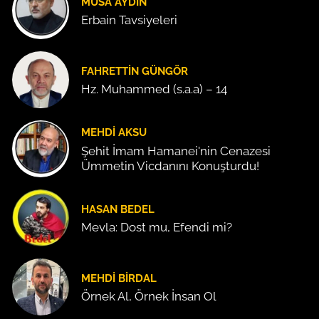
MUSA AYDIN
Erbain Tavsiyeleri
FAHRETTIN GÜNGÖR
Hz. Muhammed (s.a.a) – 14
MEHDI AKSU
Şehit İmam Hamanei'nin Cenazesi
Ümmetin Vicdanını Konuşturdu!
HASAN BEDEL
Mevla: Dost mu, Efendi mi?
MEHDI BIRDAL
Örnek Al, Örnek İnsan Ol