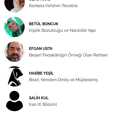
Kerbela Vefa’nın Tecellisi
BETÜL BONCUK
Kişilik Bozukluğu ve Narsistik Yapı
EFGAN USTA
Beşerî Fedakârlığın Örneği Olan Rehber
HASIBE YEŞIL
Biset; Yeniden Diriliş ve Müjdeleniş
SALIH KUL
İran (II. Bölüm)