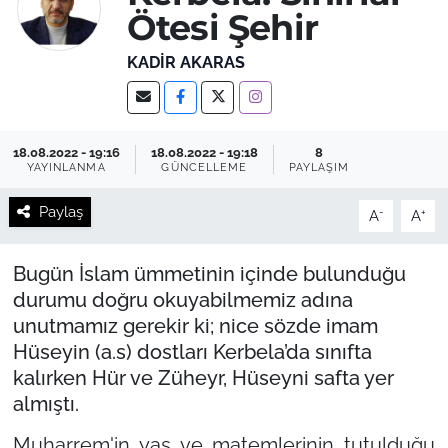
Ötesi Şehir
KADIR AKARAS
18.08.2022 - 19:16
18.08.2022 - 19:18
8
YAYINLANMA
GÜNCELLEME
PAYLAŞIM
Paylaş
-
+
A
A
Bugün İslam ümmetinin içinde bulunduğu
durumu doğru okuyabilmemiz adına
unutmamız gerekir ki; nice sözde imam
Hüseyin (a.s) dostları Kerbela’da sınıfta
kalırken Hür ve Züheyr, Hüseyni safta yer
almıştı.
Muharrem'in yas ve matemlerinin tutulduğu