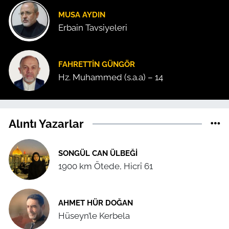
MUSA AYDIN
Erbain Tavsiyeleri
FAHRETTIN GÜNGÖR
Hz. Muhammed (s.a.a) – 14
Alıntı Yazarlar
SONGÜL CAN ÜLBEĞI
1900 km Ötede, Hicrî 61
AHMET HÜR DOĞAN
Hüseyn’le Kerbela