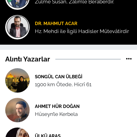
Zulme Susan, Zalimle Beraberdir.
DR. MAHMUT ACAR
Hz. Mehdi ile İlgili Hadisler Mütevâtirdir
Alıntı Yazarlar
SONGÜL CAN ÜLBEĞI
1900 km Ötede, Hicrî 61
AHMET HÜR DOĞAN
Hüseyn’le Kerbela
ÜLKÜ ARAS