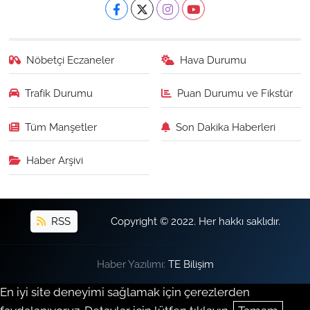
Nöbetçi Eczaneler
Hava Durumu
Trafik Durumu
Puan Durumu ve Fikstür
Tüm Manşetler
Son Dakika Haberleri
Haber Arşivi
RSS
Copyright © 2022. Her hakkı saklıdır.
Haber Yazılımı:
TE Bilişim
En iyi site deneyimi sağlamak için çerezlerden