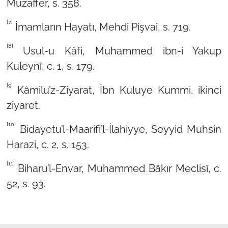
Muzaffer, s. 358.
[7]
İmamların Hayatı, Mehdi Pişvai, s. 719.
[8]
Usul-u Kâfi, Muhammed ibn-i Yakup
Kuleynî, c. 1, s. 179.
[9]
Kâmilu’z-Ziyarat, İbn Kuluye Kummi, ikinci
ziyaret.
[10]
Bidayetu’l-Maarifi’l-İlahiyye, Seyyid Muhsin
Harazi, c. 2, s. 153.
[11]
Biharu’l-Envar, Muhammed Bâkır Meclisî, c.
52, s. 93.