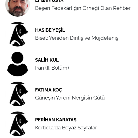
EFGAN USTA
Beşerî Fedakârlığın Örneği Olan Rehber
HASIBE YEŞIL
Biset; Yeniden Diriliş ve Müjdeleniş
SALIH KUL
İran (II. Bölüm)
FATIMA KOÇ
Güneşin Yareni Nergisin Gülü
PERIHAN KARATAŞ
Kerbela'da Beyaz Sayfalar