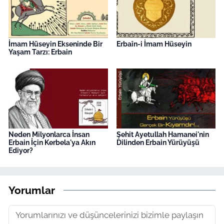
İmam Hüseyin Ekseninde Bir
Erbaîn-i İmam Hüseyin
Yaşam Tarzı: Erbain
Neden Milyonlarca İnsan
Şehit Ayetullah Hamanei'nin
Erbain İçin Kerbela'ya Akın
Dilinden Erbain Yürüyüşü
Ediyor?
Yorumlar