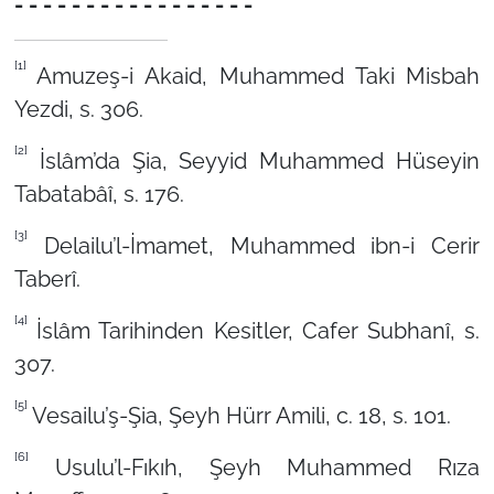
- - - - - - - - - - - - - - - - -
[1]
Amuzeş-i Akaid, Muhammed Taki Misbah
Yezdi, s. 306.
[2]
İslâm’da Şia, Seyyid Muhammed Hüseyin
Tabatabâî, s. 176.
[3]
Delailu’l-İmamet, Muhammed ibn-i Cerir
Taberî.
[4]
İslâm Tarihinden Kesitler, Cafer Subhanî, s.
307.
[5]
Vesailu’ş-Şia, Şeyh Hürr Amili, c. 18, s. 101.
[6]
Usulu’l-Fıkıh, Şeyh Muhammed Rıza