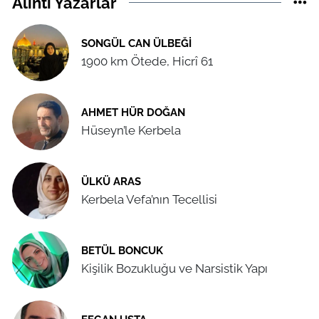
Alıntı Yazarlar
SONGÜL CAN ÜLBEĞI
1900 km Ötede, Hicrî 61
AHMET HÜR DOĞAN
Hüseyn’le Kerbela
ÜLKÜ ARAS
Kerbela Vefa’nın Tecellisi
BETÜL BONCUK
Kişilik Bozukluğu ve Narsistik Yapı