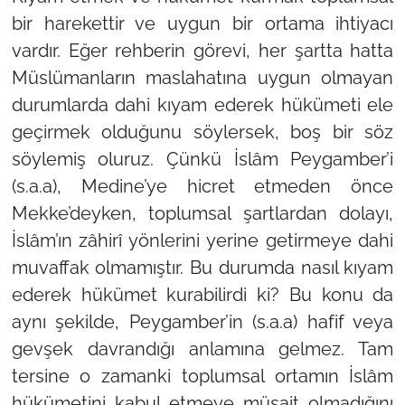
bir harekettir ve uygun bir ortama ihtiyacı
vardır. Eğer rehberin görevi, her şartta hatta
Müslümanların maslahatına uygun olmayan
durumlarda dahi kıyam ederek hükümeti ele
geçirmek olduğunu söylersek, boş bir söz
söylemiş oluruz. Çünkü İslâm Peygamber’i
(s.a.a), Medine’ye hicret etmeden önce
Mekke’deyken, toplumsal şartlardan dolayı,
İslâm’ın zâhirî yönlerini yerine getirmeye dahi
muvaffak olmamıştır. Bu durumda nasıl kıyam
ederek hükümet kurabilirdi ki? Bu konu da
aynı şekilde, Peygamber’in (s.a.a) hafif veya
gevşek davrandığı anlamına gelmez. Tam
tersine o zamanki toplumsal ortamın İslâm
hükümetini kabul etmeye müsait olmadığını