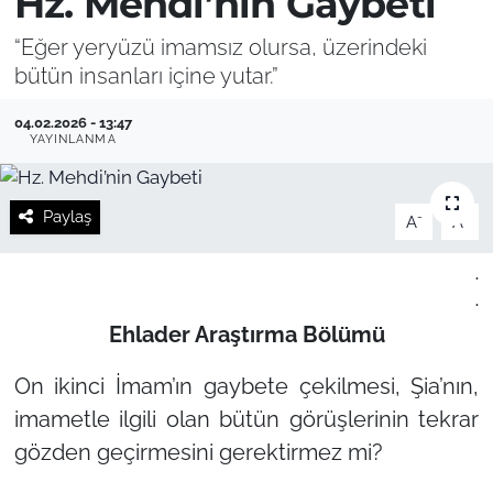
Hz. Mehdi’nin Gaybeti
“Eğer yeryüzü imamsız olursa, üzerindeki
bütün insanları içine yutar.”
04.02.2026 - 13:47
YAYINLANMA
Paylaş
-
+
A
A
.
.
Ehlader Araştırma Bölümü
On ikinci İmam’ın gaybete çekilmesi, Şia’nın,
imametle ilgili olan bütün görüşlerinin tekrar
gözden geçirmesini gerektirmez mi?