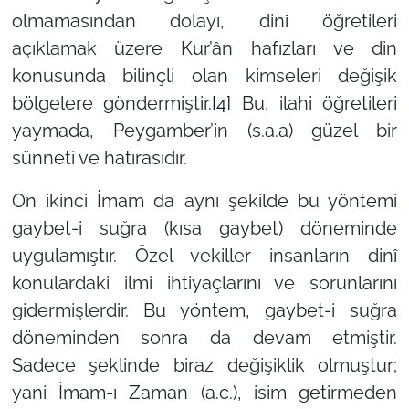
olmamasından dolayı, dinî öğretileri
açıklamak üzere Kur’ân hafızları ve din
konusunda bilinçli olan kimseleri değişik
bölgelere göndermiştir.
[4]
Bu, ilahi öğretileri
yaymada, Peygamber’in (s.a.a) güzel bir
sünneti ve hatırasıdır.
On ikinci İmam da aynı şekilde bu yöntemi
gaybet-i suğra (kısa gaybet) döneminde
uygulamıştır. Özel vekiller insanların dinî
konulardaki ilmi ihtiyaçlarını ve sorunlarını
gidermişlerdir. Bu yöntem, gaybet-i suğra
döneminden sonra da devam etmiştir.
Sadece şeklinde biraz değişiklik olmuştur;
yani İmam-ı Zaman (a.c.), isim getirmeden