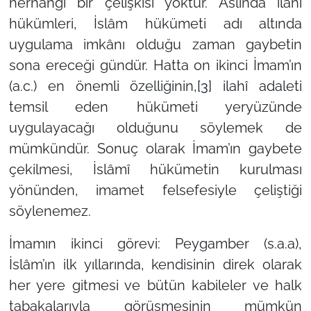
herhangi bir çelişkisi yoktur. Aslında ilahî
hükümleri, İslâm hükümeti adı altında
uygulama imkânı olduğu zaman gaybetin
sona ereceği gündür. Hatta on ikinci İmam’ın
(a.c.) en önemli özelliğinin,
[3]
ilahî adaleti
temsil eden hükümeti yeryüzünde
uygulayacağı olduğunu söylemek de
mümkündür. Sonuç olarak İmam’ın gaybete
çekilmesi, İslâmî hükümetin kurulması
yönünden, imamet felsefesiyle çeliştiği
söylenemez.
İmamın ikinci görevi: Peygamber (s.a.a),
İslâm’ın ilk yıllarında, kendisinin direk olarak
her yere gitmesi ve bütün kabileler ve halk
tabakalarıyla görüşmesinin mümkün