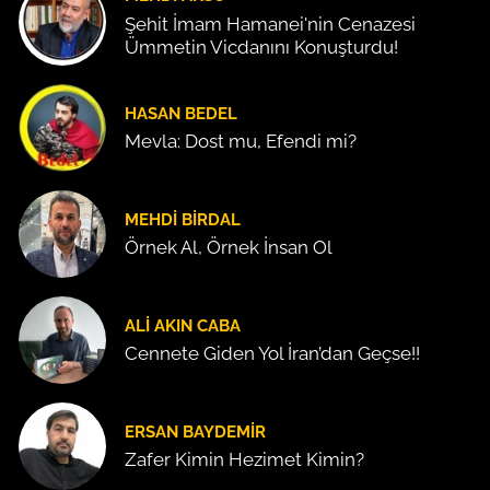
Şehit İmam Hamanei'nin Cenazesi
Ümmetin Vicdanını Konuşturdu!
HASAN BEDEL
Mevla: Dost mu, Efendi mi?
MEHDI BIRDAL
Örnek Al, Örnek İnsan Ol
ALI AKIN CABA
Cennete Giden Yol İran’dan Geçse!!
ERSAN BAYDEMIR
Zafer Kimin Hezimet Kimin?