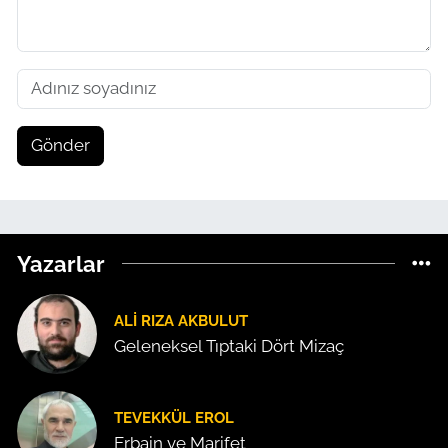
Gönder
Yazarlar
ALI RIZA AKBULUT
Geleneksel Tıptaki Dört Mizaç
TEVEKKÜL EROL
Erbain ve Marifet