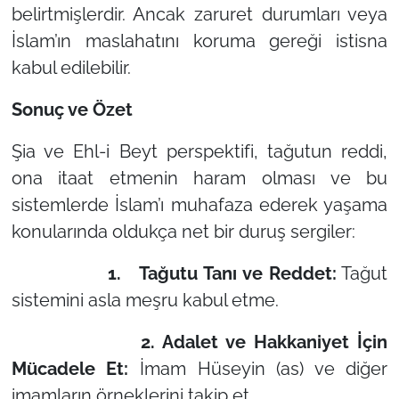
belirtmişlerdir. Ancak zaruret durumları veya
İslam’ın maslahatını koruma gereği istisna
kabul edilebilir.
Sonuç ve Özet
Şia ve Ehl-i Beyt perspektifi, tağutun reddi,
ona itaat etmenin haram olması ve bu
sistemlerde İslam’ı muhafaza ederek yaşama
konularında oldukça net bir duruş sergiler:
1. Tağutu Tanı ve Reddet:
Tağut
sistemini asla meşru kabul etme.
2. Adalet ve Hakkaniyet İçin
Mücadele Et:
İmam Hüseyin (as) ve diğer
imamların örneklerini takip et.