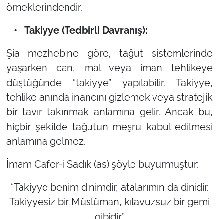
örneklerindendir.
• Takiyye (Tedbirli Davranış):
Şia mezhebine göre, tağut sistemlerinde
yaşarken can, mal veya iman tehlikeye
düştüğünde
“takiyye”
yapılabilir. Takiyye,
tehlike anında inancını gizlemek veya stratejik
bir tavır takınmak anlamına gelir. Ancak bu,
hiçbir şekilde tağutun meşru kabul edilmesi
anlamına gelmez.
İmam Cafer-i Sadık (as) şöyle buyurmuştur:
“Takiyye benim dinimdir, atalarımın da dinidir.
Takiyyesiz bir Müslüman, kılavuzsuz bir gemi
gibidir.”