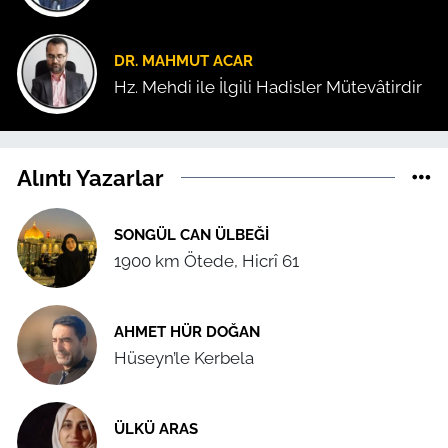
DR. MAHMUT ACAR
Hz. Mehdi ile İlgili Hadisler Mütevâtirdir
Alıntı Yazarlar
SONGÜL CAN ÜLBEĞI
1900 km Ötede, Hicrî 61
AHMET HÜR DOĞAN
Hüseyn’le Kerbela
ÜLKÜ ARAS