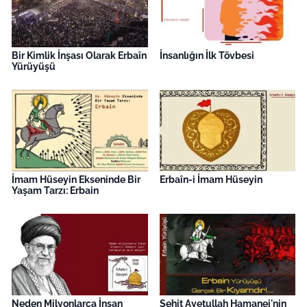
Bir Kimlik İnşası Olarak Erbaîn
İnsanlığın İlk Tövbesi
Yürüyüşü
İmam Hüseyin Ekseninde Bir
Erbaîn-i İmam Hüseyin
Yaşam Tarzı: Erbain
Neden Milyonlarca İnsan
Şehit Ayetullah Hamanei'nin