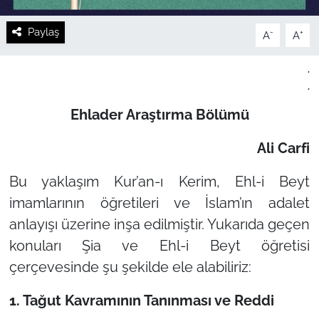
Paylaş
-
+
A
A
.
.
Ehlader Araştırma Bölümü
Ali Carfi
Bu yaklaşım Kur’an-ı Kerim, Ehl-i Beyt
imamlarının öğretileri ve İslam’ın adalet
anlayışı üzerine inşa edilmiştir. Yukarıda geçen
konuları Şia ve Ehl-i Beyt öğretisi
çerçevesinde şu şekilde ele alabiliriz:
1. Tağut Kavramının Tanınması ve Reddi