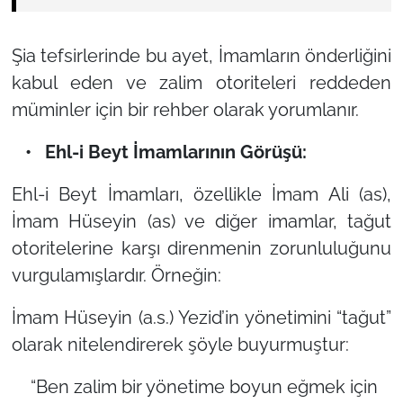
Şia tefsirlerinde bu ayet, İmamların önderliğini
kabul eden ve zalim otoriteleri reddeden
müminler için bir rehber olarak yorumlanır.
• Ehl-i Beyt İmamlarının Görüşü:
Ehl-i Beyt İmamları, özellikle İmam Ali (as),
İmam Hüseyin (as) ve diğer imamlar, tağut
otoritelerine karşı direnmenin zorunluluğunu
vurgulamışlardır. Örneğin:
İmam Hüseyin (a.s.) Yezid’in yönetimini
“tağut”
olarak nitelendirerek şöyle buyurmuştur:
“Ben zalim bir yönetime boyun eğmek için