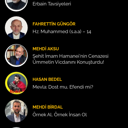
Erbain Tavsiyeleri
FAHRETTIN GÜNGÖR
Hz. Muhammed (s.a.a) – 14
MEHDI AKSU
Şehit İmam Hamanei'nin Cenazesi
Ümmetin Vicdanını Konuşturdu!
HASAN BEDEL
Mevla: Dost mu, Efendi mi?
MEHDI BIRDAL
Örnek Al, Örnek İnsan Ol