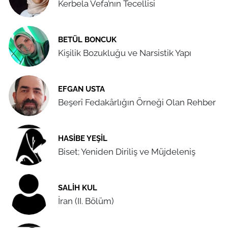
Kerbela Vefa’nın Tecellisi
BETÜL BONCUK
Kişilik Bozukluğu ve Narsistik Yapı
EFGAN USTA
Beşerî Fedakârlığın Örneği Olan Rehber
HASIBE YEŞIL
Biset; Yeniden Diriliş ve Müjdeleniş
SALIH KUL
İran (II. Bölüm)