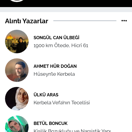
Alıntı Yazarlar
SONGÜL CAN ÜLBEĞI
1900 km Ötede, Hicrî 61
AHMET HÜR DOĞAN
Hüseyn’le Kerbela
ÜLKÜ ARAS
Kerbela Vefa’nın Tecellisi
BETÜL BONCUK
Kişilik Bozukluğu ve Narsistik Yapı