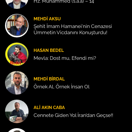
Hz. Muhammed (s.a.a) – 14
MEHDI AKSU
Şehit İmam Hamanei'nin Cenazesi
Ümmetin Vicdanını Konuşturdu!
HASAN BEDEL
Mevla: Dost mu, Efendi mi?
MEHDI BIRDAL
Örnek Al, Örnek İnsan Ol
ALI AKIN CABA
Cennete Giden Yol İran’dan Geçse!!