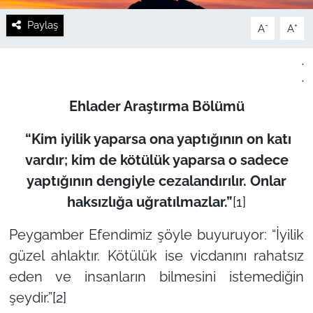
Paylaş
-
+
A
A
.
.
Ehlader Araştırma Bölümü
“Kim iyilik yaparsa ona yaptığının on katı
vardır; kim de kötülük yaparsa o sadece
yaptığının dengiyle cezalandırılır. Onlar
haksızlığa uğratılmazlar.”
[1]
Peygamber Efendimiz şöyle buyuruyor:
“İyilik
güzel ahlaktır. Kötülük ise vicdanını rahatsız
eden ve insanların bilmesini istemediğin
şeydir.”
[2]