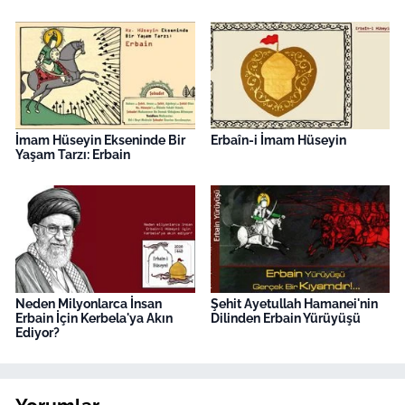
İmam Hüseyin Ekseninde Bir
Erbaîn-i İmam Hüseyin
Yaşam Tarzı: Erbain
Neden Milyonlarca İnsan
Şehit Ayetullah Hamanei'nin
Erbain İçin Kerbela'ya Akın
Dilinden Erbain Yürüyüşü
Ediyor?