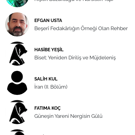
EFGAN USTA
Beşerî Fedakârlığın Örneği Olan Rehber
HASIBE YEŞIL
Biset; Yeniden Diriliş ve Müjdeleniş
SALIH KUL
İran (II. Bölüm)
FATIMA KOÇ
Güneşin Yareni Nergisin Gülü