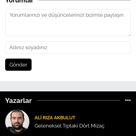
Yorumlar
Gönder
Yazarlar
ALI RIZA AKBULUT
Geleneksel Tıptaki Dört Mizaç