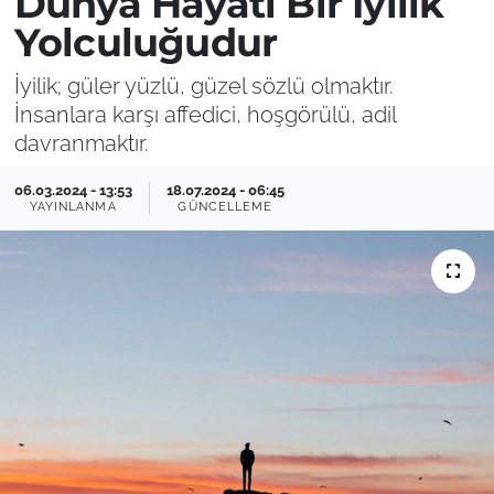
Dünya Hayatı Bir İyilik
Yolculuğudur
İyilik; güler yüzlü, güzel sözlü olmaktır.
İnsanlara karşı affedici, hoşgörülü, adil
davranmaktır.
06.03.2024 - 13:53
18.07.2024 - 06:45
YAYINLANMA
GÜNCELLEME