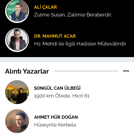
ALI ÇALAR
Zulme Susan, Zalimle Beraberdir.
DR. MAHMUT ACAR
Hz. Mehdi ile İlgili Hadisler Mütevâtirdir
Alıntı Yazarlar
SONGÜL CAN ÜLBEĞI
1900 km Ötede, Hicrî 61
AHMET HÜR DOĞAN
Hüseyn’le Kerbela