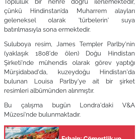
Topluluk bir nehre doğru ilerlemektedir,
çünkü Hindinstan’da Muharrem alayları
geleneksel olarak 'türbelerin' suya
batırılmasıyla sona ermektedir.
Suluboya resim, James Templer Parlby'nin
(yaklaşık 1808'de ölen) Doğu Hindistan
Şirketi'nde mühendis olarak görev yaptığı
Mürşidabad'da, kuzeydoğu Hindistan'da
bulunan Louisa Parlby'ye ait bir şirket
resimleri albümünden alınmıştır.
Bu çalışma bugün Londra'daki V&A
Müzesi'nde bulunmaktadır.
Erbain: Cömertlik ve