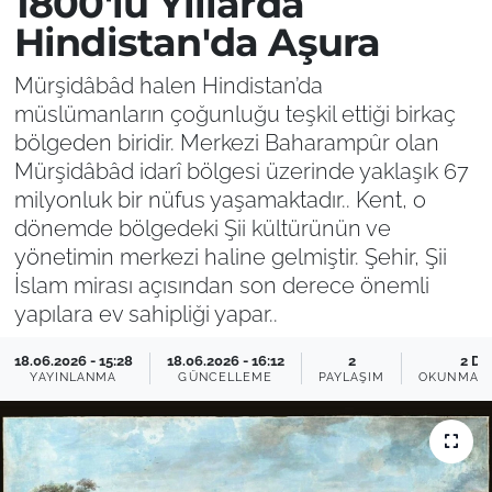
1800'lü Yıllarda
Hindistan'da Aşura
Mürşidâbâd halen Hindistan’da
müslümanların çoğunluğu teşkil ettiği birkaç
bölgeden biridir. Merkezi Baharampûr olan
Mürşidâbâd idarî bölgesi üzerinde yaklaşık 67
milyonluk bir nüfus yaşamaktadır.. Kent, o
dönemde bölgedeki Şii kültürünün ve
yönetimin merkezi haline gelmiştir. Şehir, Şii
İslam mirası açısından son derece önemli
yapılara ev sahipliği yapar..
18.06.2026 - 15:28
18.06.2026 - 16:12
2
2 DK
YAYINLANMA
GÜNCELLEME
PAYLAŞIM
OKUNMA S