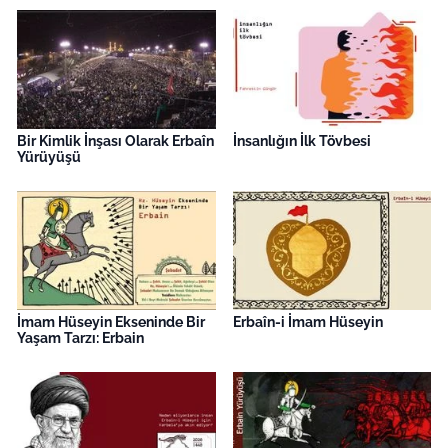
Bir Kimlik İnşası Olarak Erbaîn
İnsanlığın İlk Tövbesi
Yürüyüşü
İmam Hüseyin Ekseninde Bir
Erbaîn-i İmam Hüseyin
Yaşam Tarzı: Erbain