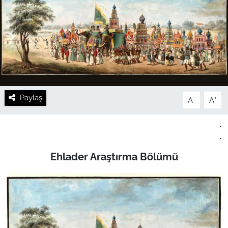
Paylaş
-
+
A
A
.
.
Ehlader Araştırma Bölümü