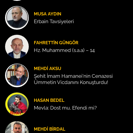
MUSA AYDIN
Erbain Tavsiyeleri
FAHRETTIN GÜNGÖR
Hz. Muhammed (s.a.a) – 14
MEHDI AKSU
Şehit İmam Hamanei'nin Cenazesi
Ümmetin Vicdanını Konuşturdu!
HASAN BEDEL
Mevla: Dost mu, Efendi mi?
MEHDI BIRDAL