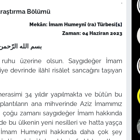
.
Araştırma Bölümü
Mekân: İmam Humeynî (ra) Türbesi
[1]
Zaman: 04 Haziran 2023
بسم الله الرّحمن 
k ruhu üzerine olsun. Saygıdeğer İmam
iye devrinde ilâhî risâlet sancağını taşıyan
asimi 34 yıldır yapılmakta ve bütün bu
oplantıların ana mihverinde Aziz İmamımız
n çoğu zamanı saygıdeğer İmam hakkında
e bu ülkenin yeni nesilleri ve hatta yaşça
m İmam Humeynî hakkında daha çok şey