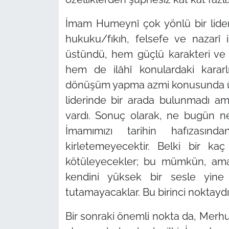
İmam Humeynî çok yönlü bir liderd
hukuku/fıkıh, felsefe ve nazar
üstündü, hem güçlü karakteri ve
hem de ilâhî konulardaki kararl
dönüşüm yapma azmi konusunda üstü
liderinde bir arada bulunmadı a
vardı. Sonuç olarak, ne bugün n
İmamımızı tarihin hafızasın
kirletemeyecektir. Belki bir ka
kötüleyecekler; bu mümkün, am
kendini yüksek bir sesle yine 
tutamayacaklar. Bu birinci noktaydı
Bir sonraki önemli nokta da, Merh