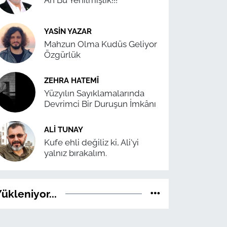
Ah Bu Yenilmişlik!!!
YASIN YAZAR
Mahzun Olma Kudüs Geliyor
Özgürlük
ZEHRA HATEMÎ
Yüzyılın Sayıklamalarında
Devrimci Bir Duruşun İmkânı
ALI TUNAY
Kufe ehli değiliz ki, Ali'yi
yalnız bırakalım.
ükleniyor...