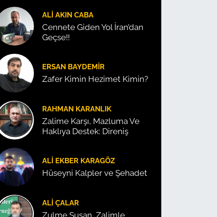
ALI AKIN CABA
Cennete Giden Yol İran’dan
Geçse!!
ERSAN BAYDEMIR
Zafer Kimin Hezimet Kimin?
RAHMAN KARANLIK
Zalime Karşı, Mazluma Ve
Haklıya Destek: Direniş
ALI EKBER KARAGÖZ
Hüseyni Kalpler ve Şehadet
ALI ÇALAR
Zulme Susan, Zalimle