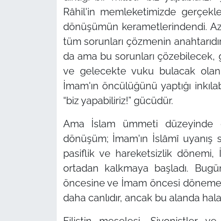
Râhil'in memleketimizde gerçekl
dönüşümün kerametlerindendi. A
tüm sorunları çözmenin anahtarıdır.
da ama bu sorunları çözebilecek, 
ve gelecekte vuku bulacak olanl
İmam'ın öncülüğünü yaptığı inkıla
“biz yapabiliriz!”
gücüdür.
Ama İslam ümmeti düzeyinde o
dönüşüm; İmam'ın İslâmî uyanış s
pasiflik ve hareketsizlik dönemi,
ortadan kalkmaya başladı. Bugün
öncesine ve İmam öncesi döneme g
daha canlıdır, ancak bu alanda hala 
Filistin meselesi, Siyonistler v