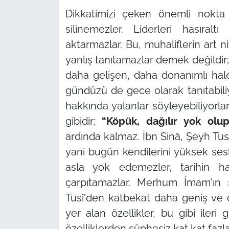
Dikkatimizi çeken önemli nokta ş
silinemezler. Liderleri hasıral
aktarmazlar. Bu, muhaliflerin art ni
yanlış tanıtamazlar demek değild
daha gelişen, daha donanımlı ha
gündüzü de gece olarak tanıtabili
hakkında yalanlar söyleyebiliyorl
gibidir;
“Köpük, dağılır yok olup
ardında kalmaz. İbn Sinâ, Şeyh Tus
yani bugün kendilerini yüksek sesle
asla yok edemezler, tarihin ha
çarpıtamazlar. Merhum İmam'ın ş
Tusî'den katbekat daha geniş ve ç
yer alan özellikler, bu gibi ileri 
özelliklerden şüphesiz kat kat fazla