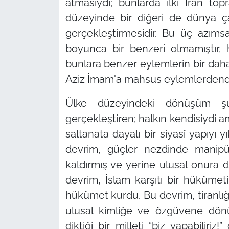
atmasıydı; bunlarda ilki İran top
düzeyinde bir diğeri de dünya
gerçekleştirmesidir. Bu üç azım
boyunca bir benzeri olmamıştır,
bunlara benzer eylemlerin bir dah
Aziz İmam'a mahsus eylemlerdend
Ülke düzeyindeki dönüşüm şuy
gerçekleştiren; halkın kendisiydi 
saltanata dayalı bir siyasî yapıyı 
devrim, güçler nezdinde manipül
kaldırmış ve yerine ulusal onura d
devrim, İslam karşıtı bir hükümeti
hükümet kurdu. Bu devrim, tiranlığı 
ulusal kimliğe ve özgüvene dönü
diktiği bir milleti
“biz yapabiliriz!”
g