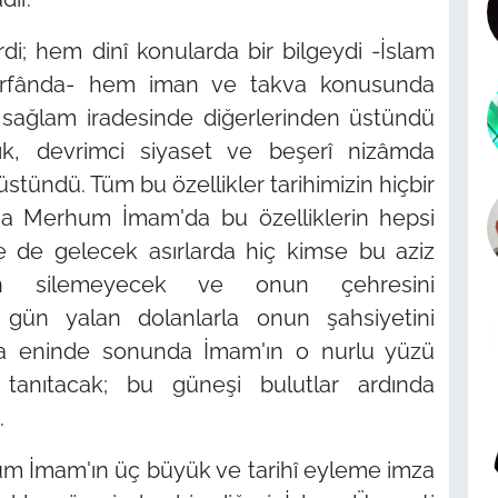
i; hem dinî konularda bir bilgeydi -İslam
î irfânda- hem iman ve takva konusunda
 sağlam iradesinde diğerlerinden üstündü
ık, devrimci siyaset ve beşerî nizâmda
ndü. Tüm bu özellikler tarihimizin hiçbir
ma Merhum İmam'da bu özelliklerin hepsi
e de gelecek asırlarda hiç kimse bu aziz
dan silemeyecek ve onun çehresini
ç gün yalan dolanlarla onun şahsiyetini
a eninde sonunda İmam'ın o nurlu yüzü
tanıtacak; bu güneşi bulutlar ardında
.
um İmam'ın üç büyük ve tarihî eyleme imza