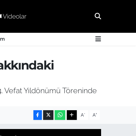
Videolar
am
akkındaki
. Vefat Yıldönümü Töreninde
-
+
A
A