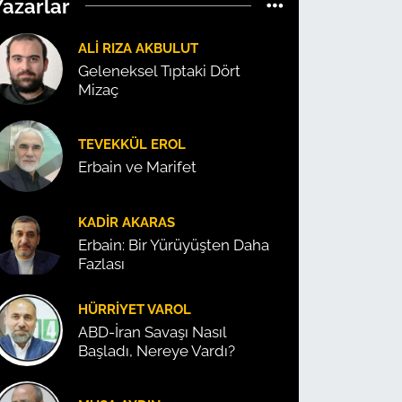
Yazarlar
ALI RIZA AKBULUT
Geleneksel Tıptaki Dört
Mizaç
TEVEKKÜL EROL
Erbain ve Marifet
KADIR AKARAS
Erbain: Bir Yürüyüşten Daha
Fazlası
HÜRRIYET VAROL
ABD-İran Savaşı Nasıl
Başladı, Nereye Vardı?