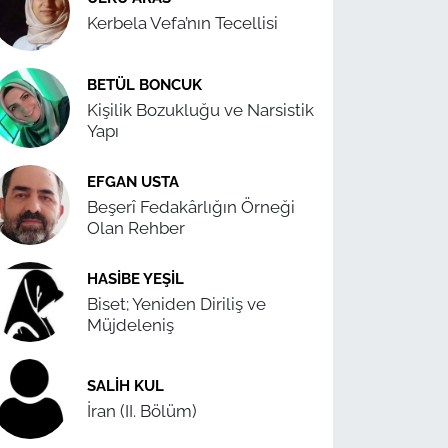
Kerbela Vefa’nın Tecellisi
BETÜL BONCUK
Kişilik Bozukluğu ve Narsistik
Yapı
EFGAN USTA
Beşerî Fedakârlığın Örneği
Olan Rehber
HASIBE YEŞIL
Biset; Yeniden Diriliş ve
Müjdeleniş
SALIH KUL
İran (II. Bölüm)