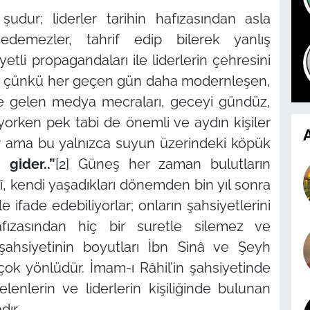
udur; liderler tarihin hafızasından asla
tı edemezler, tahrif edip bilerek yanlış
yetli propagandaları ile liderlerin çehresini
ir; çünkü her geçen gün daha modernleşen,
le gelen medya mecraları, geceyi gündüz,
yorken pek tabi de önemli ve aydın kişiler
A
ar ama bu yalnızca suyun üzerindeki köpük
 gider..”
[2]
Güneş her zaman bulutların
î, kendi yaşadıkları dönemden bin yıl sonra
 ifade edebiliyorlar; onların şahsiyetlerini
fızasından hiç bir suretle silemez ve
ahsiyetinin boyutları İbn Sinâ ve Şeyh
ok yönlüdür. İmam-ı Râhil’in şahsiyetinde
gelenlerin ve liderlerin kişiliğinde bulunan
dır.