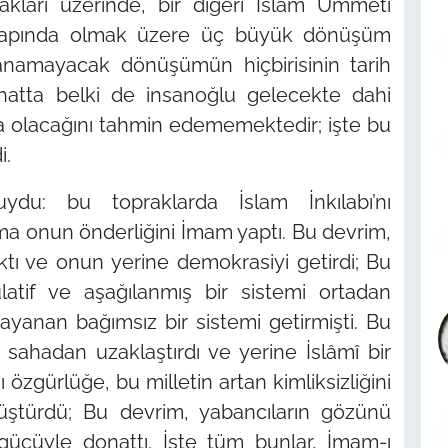
rakları üzerinde, bir diğeri İslam Ümmeti
 çapında olmak üzere üç büyük dönüşüm
sanamayacak dönüşümün hiçbirisinin tarih
 hatta belki de insanoğlu gelecekte dahi
a olacağını tahmin edememektedir; işte bu
i.
du: bu topraklarda İslam İnkılabı’nı
ama onun önderliğini İmam yaptı. Bu devrim,
yıktı ve onun yerine demokrasiyi getirdi; Bu
atif ve aşağılanmış bir sistemi ortadan
ayanan bağımsız bir sistemi getirmişti. Bu
 sahadan uzaklaştırdı ve yerine İslâmî bir
özgürlüğe, bu milletin artan kimliksizliğini
ştürdü; Bu devrim, yabancıların gözünü
ücüyle donattı. İşte tüm bunlar, İmam-ı