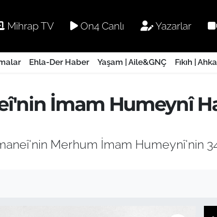
Mihrap TV
On4 Canlı
Yazarlar
rmalar
Ehla-Der Haber
Yaşam | Aile&GNÇ
Fıkıh | Ahk
eî'nin İmam Humeynî H
Hamaneî'nin Merhum İmam Humeynî'nin 34
I