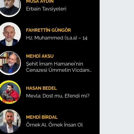
MUSA AYDIN
Erbain Tavsiyeleri
FAHRETTIN GÜNGÖR
Hz. Muhammed (s.a.a) – 14
MEHDI AKSU
Şehit İmam Hamanei'nin
Cenazesi Ümmetin Vicdanını
Konuşturdu!
HASAN BEDEL
Mevla: Dost mu, Efendi mi?
MEHDI BIRDAL
Örnek Al, Örnek İnsan Ol