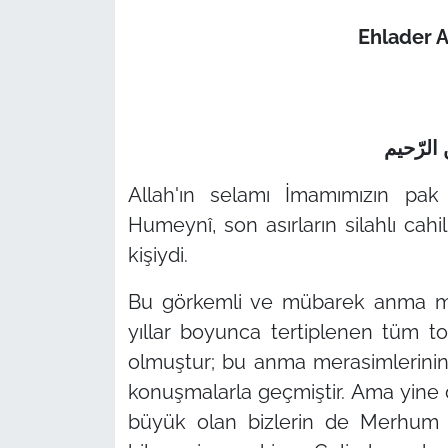
Ehlader 
الرّحیم
Allah'ın selamı İmamımızın pa
Humeynî, son asırların silahlı cahil
kişiydi.
Bu görkemli ve mübarek anma mer
yıllar boyunca tertiplenen tüm t
olmuştur; bu anma merasimlerini
konuşmalarla geçmiştir. Ama yine d
büyük olan bizlerin de Merhu