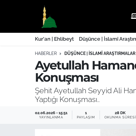
Kur'an | Ehlibeyt
Nöbetçi Eczaneler
Düşünce | İslamî Araştırmalar
Hava Durumu
Kur'an | Ehlibeyt
Düşünce | İslamî Araştı
HABERLER
DÜŞÜNCE | İSLAMÎ ARAŞTIRMALAR
Ehla-Der Haber
Trafik Durumu
Ayetullah Haman
Yaşam | Aile&GNÇ
Süper Lig Puan Durumu ve Fikstür
Konuşması
Fıkıh | Ahkam
Tüm Manşetler
Şehit Ayetullah Seyyid Ali 
Yaptığı Konuşması..
Son Dakika Haberleri
02.06.2026 - 15:51
1
28 DK
Haber Arşivi
YAYINLANMA
PAYLAŞIM
OKUNMA SÜRES