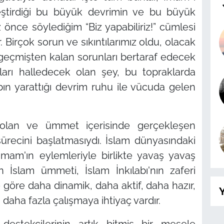
eştirdiği bu büyük devrimin ve bu büyük
z önce söylediğim
“Biz yapabiliriz!”
cümlesi
 Birçok sorun ve sıkıntılarımız oldu, olacak
geçmişten kalan sorunları bertaraf edecek
arı halledecek olan şey, bu topraklarda
bın yarattığı devrim ruhu ile vücuda gelen
lan ve ümmet içerisinde gerçekleşen
ürecini başlatmasıydı. İslam dünyasındaki
 İmam'ın eylemleriyle birlikte yavaş yavaş
 İslam ümmeti, İslam İnkılabı'nın zaferi
öre daha dinamik, daha aktif, daha hazır,
Y
daha fazla çalışmaya ihtiyaç vardır.
e destekçilerinin artık bitmiş bir mesele