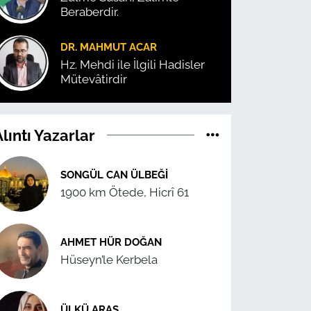
Beraberdir.
DR. MAHMUT ACAR
Hz. Mehdi ile İlgili Hadisler
Mütevâtirdir
lıntı Yazarlar
SONGÜL CAN ÜLBEĞI
1900 km Ötede, Hicrî 61
AHMET HÜR DOĞAN
Hüseyn’le Kerbela
ÜLKÜ ARAS