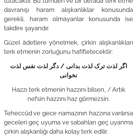
tutacaktır. Bu tümden ve bir defada terk etme
davranışı haram alışkanlıklar konusunda
gerekli, haram olmayanlar konusunda ise
takdire şayandır.
Güzel âdetlere yönelmek, çirkin alışkanlıkları
terk etmenin zorluğunu hafifletecektir:
اگر لذت ترک لذت بدانی / دگر لذت نفس لذت
نخوانی
Hazzı terk etmenin hazzını bilsen, / Artık
nefsin hazzını haz görmezsin.
Teheccüd ve gece namazının hazzına varılırsa
geceleri geç uyuma ve sabahları geç uyanma
çirkin alışkanlığı daha kolay terk edilir.