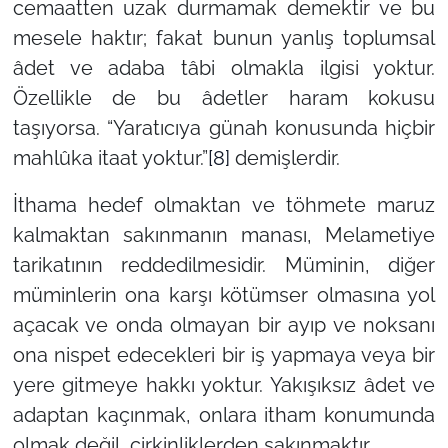
cemaatten uzak durmamak demektir ve bu
mesele haktır; fakat bunun yanlış toplumsal
âdet ve adaba tâbi olmakla ilgisi yoktur.
Özellikle de bu âdetler haram kokusu
taşıyorsa.
“Yaratıcıya günah konusunda hiçbir
mahlûka itaat yoktur.”
[8]
demişlerdir.
İthama hedef olmaktan ve töhmete maruz
kalmaktan sakınmanın manası, Melametiye
tarikatının reddedilmesidir. Müminin, diğer
müminlerin ona karşı kötümser olmasına yol
açacak ve onda olmayan bir ayıp ve noksanı
ona nispet edecekleri bir iş yapmaya veya bir
yere gitmeye hakkı yoktur. Yakışıksız âdet ve
adaptan kaçınmak, onlara itham konumunda
olmak değil, çirkinliklerden sakınmaktır.