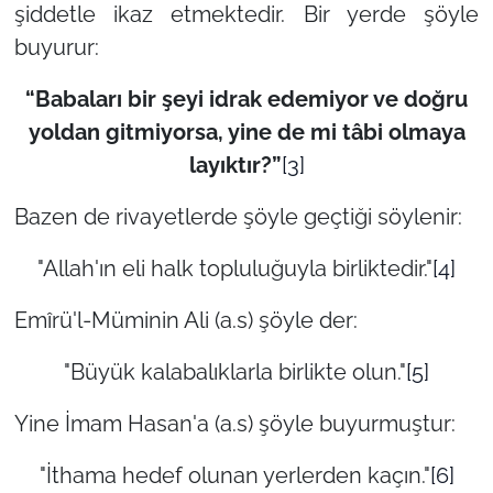
şiddetle ikaz etmektedir. Bir yerde şöyle
buyurur:
“Babaları bir şeyi idrak edemiyor ve doğru
yoldan gitmiyorsa, yine de mi tâbi olmaya
layıktır?”
[3]
Bazen de rivayetlerde şöyle geçtiği söylenir:
"Allah'ın eli halk topluluğuyla birliktedir."
[4]
Emîrü'l-Müminin Ali (a.s) şöyle der:
"Büyük kalabalıklarla birlikte olun."
[5]
Yine İmam Hasan'a (a.s) şöyle buyurmuştur:
"İthama hedef olunan yerlerden kaçın."
[6]