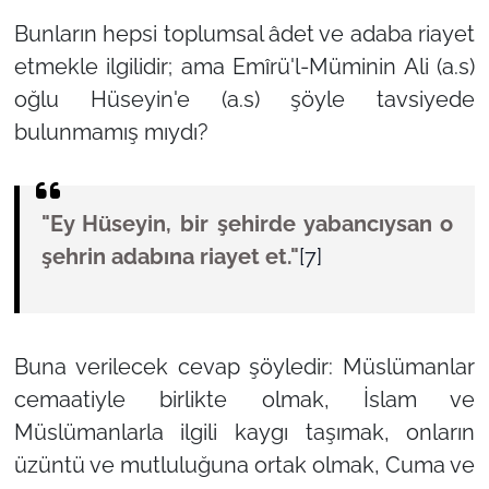
Bunların hepsi toplumsal âdet ve adaba riayet
etmekle ilgilidir; ama Emîrü'l-Müminin Ali (a.s)
oğlu Hüseyin'e (a.s) şöyle tavsiyede
bulunmamış mıydı?
"Ey Hüseyin, bir şehirde yabancıysan o
şehrin adabına riayet et."
[7]
Buna verilecek cevap şöyledir: Müslümanlar
cemaatiyle birlikte olmak, İslam ve
Müslümanlarla ilgili kaygı taşımak, onların
üzüntü ve mutluluğuna ortak olmak, Cuma ve