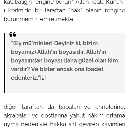
kalabalığın rengine bürün."
Allah Teâlâ Kur'ân-
ı Kerim'de bir taraftan
"hak"
olanın rengine
bürünmemizi emretmekte;
"(Ey mü'minler! Deyiniz ki, bizim
boyamız) Allah'ın boyasıdır. Allah'ın
boyasından boyası daha güzel olan kim
vardır? Ve bizler ancak ona ibadet
edenleriz."
[2]
diğer taraftan da babaları ve annelerine,
akrabaları ve dostlarına yahut hâkim ortama
uyma nedeniyle hakka sırt çeviren kavimleri