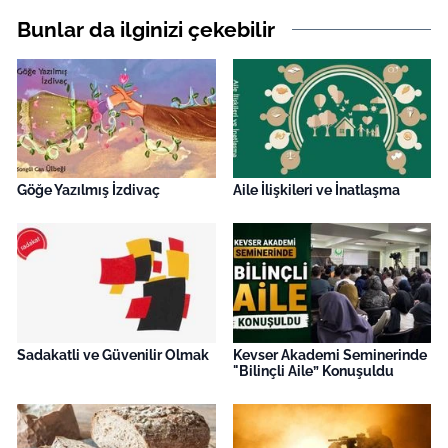
Bunlar da ilginizi çekebilir
Göğe Yazılmış İzdivaç
Aile İlişkileri ve İnatlaşma
Sadakatli ve Güvenilir Olmak
Kevser Akademi Seminerinde
"Bilinçli Aile” Konuşuldu