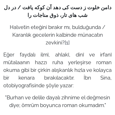
دامن خلوت ز دست كی دهد آن كوكه يافت / در دل
شب های تار، ذوق مناجات را
Halvetin eteğini bırakır mı, bulduğunda /
Karanlık gecelerin kalbinde münacatın
zevkini?
[1]
Eğer faydalı ilmî, ahlakî, dinî ve irfanî
mütalaanın hazzı ruha yerleşirse roman
okuma gibi bir çirkin alışkanlık hızla ve kolayca
bir kenara bırakılacaktır. İbn Sina,
otobiyografisinde şöyle yazar:
"Burhan ve delile dayalı zihnime el değmesin
diye; ömrüm boyunca roman okumadım."