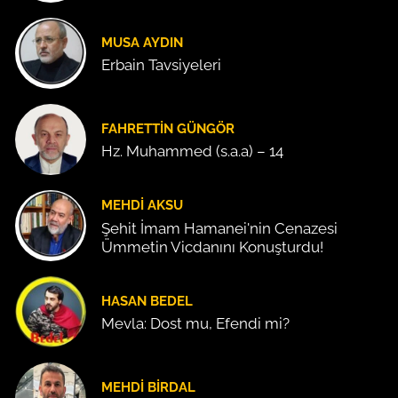
MUSA AYDIN
Erbain Tavsiyeleri
FAHRETTIN GÜNGÖR
Hz. Muhammed (s.a.a) – 14
MEHDI AKSU
Şehit İmam Hamanei'nin Cenazesi
Ümmetin Vicdanını Konuşturdu!
HASAN BEDEL
Mevla: Dost mu, Efendi mi?
MEHDI BIRDAL