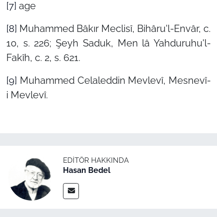
[7]
age
[8]
Muhammed Bâkır Meclisî, Bihâru'l-Envâr, c.
10, s. 226; Şeyh Saduk, Men lâ Yahduruhu'l-
Fakîh, c. 2, s. 621.
[9]
Muhammed Celaleddin Mevlevî, Mesnevî-
i Mevlevî.
EDITÖR HAKKINDA
Hasan Bedel