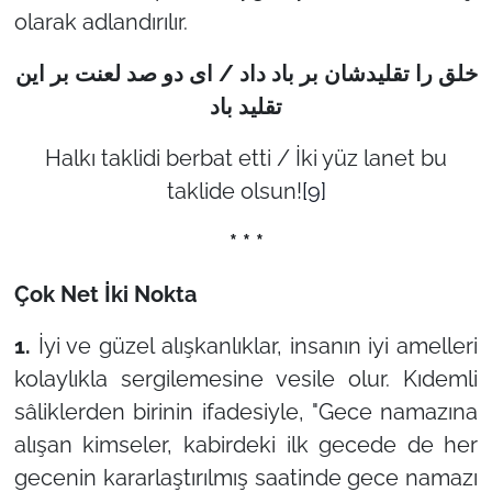
olarak adlandırılır.
خلق را تقليدشان بر باد داد / ای دو صد لعنت بر اين
تقليد باد
Halkı taklidi berbat etti / İki yüz lanet bu
taklide olsun!
[9]
* * *
Çok Net İki Nokta
1.
İyi ve güzel alışkanlıklar, insanın iyi amelleri
kolaylıkla sergilemesine vesile olur. Kıdemli
sâliklerden birinin ifadesiyle,
"Gece namazına
alışan kimseler, kabirdeki ilk gecede de her
gecenin kararlaştırılmış saatinde gece namazı