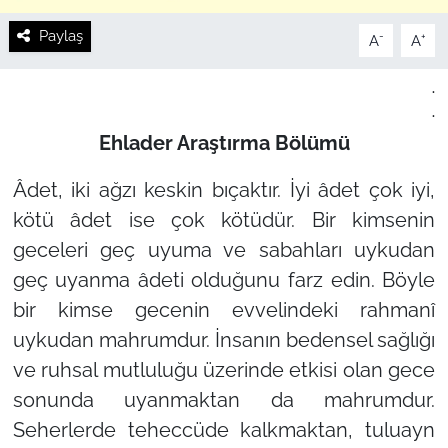
Paylaş
-
+
A
A
.
.
Ehlader Araştırma Bölümü
Âdet, iki ağzı keskin bıçaktır. İyi âdet çok iyi,
kötü âdet ise çok kötüdür. Bir kimsenin
geceleri geç uyuma ve sabahları uykudan
geç uyanma âdeti olduğunu farz edin. Böyle
bir kimse gecenin evvelindeki rahmanî
uykudan mahrumdur. İnsanın bedensel sağlığı
ve ruhsal mutluluğu üzerinde etkisi olan gece
sonunda uyanmaktan da mahrumdur.
Seherlerde teheccüde kalkmaktan, tuluayn