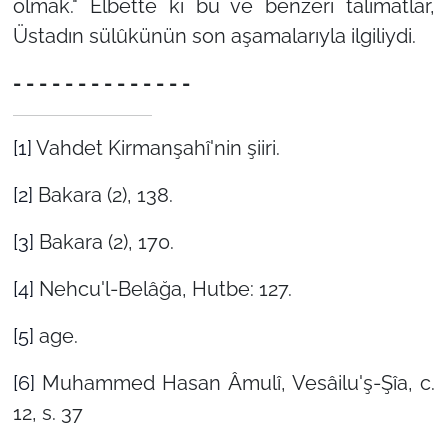
olmak." Elbette ki bu ve benzeri talimatlar,
Üstadın sülûkünün son aşamalarıyla ilgiliydi.
- - - - - - - - - - - - - -
[1]
Vahdet Kirmanşahî'nin şiiri.
[2]
Bakara (2), 138.
[3]
Bakara (2), 170.
[4]
Nehcu'l-Belâğa, Hutbe: 127.
[5]
age.
[6]
Muhammed Hasan Âmulî, Vesâilu'ş-Şîa, c.
12, s. 37