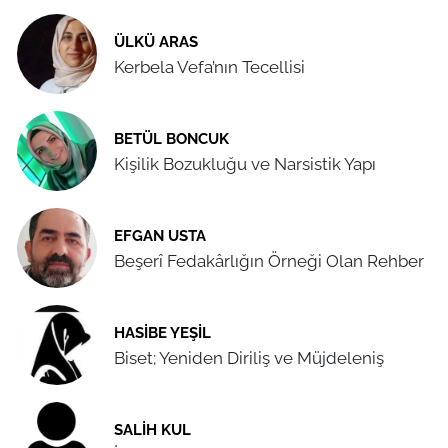
ÜLKÜ ARAS
Kerbela Vefa’nın Tecellisi
BETÜL BONCUK
Kişilik Bozukluğu ve Narsistik Yapı
EFGAN USTA
Beşerî Fedakârlığın Örneği Olan Rehber
HASIBE YEŞIL
Biset; Yeniden Diriliş ve Müjdeleniş
SALIH KUL