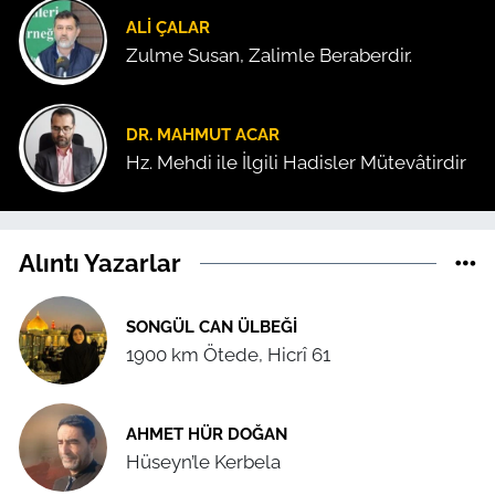
ALI ÇALAR
Zulme Susan, Zalimle Beraberdir.
DR. MAHMUT ACAR
Hz. Mehdi ile İlgili Hadisler Mütevâtirdir
Alıntı Yazarlar
SONGÜL CAN ÜLBEĞI
1900 km Ötede, Hicrî 61
AHMET HÜR DOĞAN
Hüseyn’le Kerbela