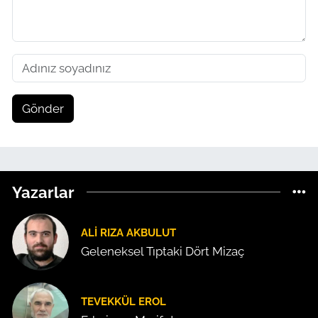
Gönder
Yazarlar
ALI RIZA AKBULUT
Geleneksel Tıptaki Dört Mizaç
TEVEKKÜL EROL