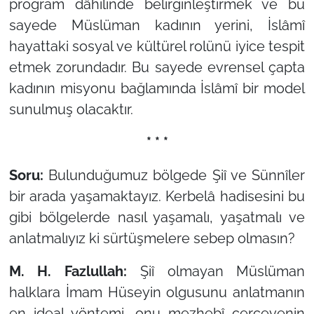
program dâhilinde belirginleştirmek ve bu
sayede Müslüman kadının yerini, İslâmî
hayattaki sosyal ve kültürel rolünü iyice tespit
etmek zorundadır. Bu sayede evrensel çapta
kadının misyonu bağlamında İslâmî bir model
sunulmuş olacaktır.
* * *
Soru:
Bulunduğumuz bölgede Şiî ve Sünnîler
bir arada yaşamaktayız. Kerbelâ hadisesini bu
gibi bölgelerde nasıl yaşamalı, yaşatmalı ve
anlatmalıyız ki sürtüşmelere sebep olmasın?
M. H. Fazlullah:
Şiî olmayan Müslüman
halklara İmam Hüseyin olgusunu anlatmanın
en ideal yöntemi, onu mezhebî çerçevenin