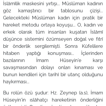
İslâmîlik maskesini yırtışı... Müslüman kadının
göz kamaştırıcı bir tablosunu çizişi...
Gelecekteki Müslüman kadın için pratik bir
hareket metodu ortaya koyuşu... O, kadın ve
erkek olarak tüm insanları kuşatan İslâmî
düşünce sistemini özümseyen doğal ve fıtrî
bir önderlik sergilemişti. Sonra Kûfelilere
hitaben yaptığı konuşması... İçlerinden
bazılarının İmam Hüseyin'e karşı
savaşmasından dolayı onları kınaması ve
bunun kendileri için tarihî bir utanç olduğunu
haykırması...
Bu rolün özü şudur: Hz. Zeynep (a.s), İmam
Hüseyin'in ıslâhatçı hareketinin önderliğini