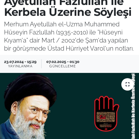
Ayetullah Fazlullah ile
Kerbela Üzerine Söyleşi
Merhum Ayetullah el-Uzma Muhammed
Hüseyin Fazlullah (1935-2010) ile "Hüseyni
Kıyam'a" dair Mart / 2002'de Şam'da yapılan
bir görüşmede Üstad Hürriyet Varol'un notları.
23.07.2024 - 15:29
07.02.2025 - 01:30
YAYINLANMA
GÜNCELLEME