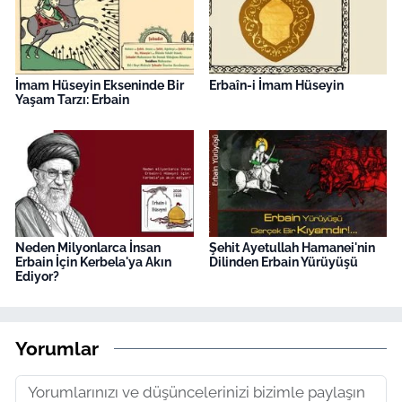
İmam Hüseyin Ekseninde Bir
Erbaîn-i İmam Hüseyin
Yaşam Tarzı: Erbain
Neden Milyonlarca İnsan
Şehit Ayetullah Hamanei'nin
Erbain İçin Kerbela'ya Akın
Dilinden Erbain Yürüyüşü
Ediyor?
Yorumlar