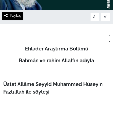
Paylaş
-
+
A
A
.
.
Ehlader Araştırma Bölümü
Rahmân ve rahîm Allah’ın adıyla
Üstat Allâme Seyyid Muhammed Hüseyin
Fazlullah ile söyleşi