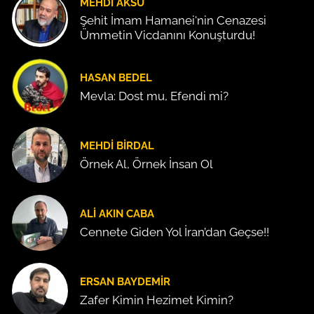
MEHDI AKSU
Şehit İmam Hamanei'nin Cenazesi
Ümmetin Vicdanını Konuşturdu!
HASAN BEDEL
Mevla: Dost mu, Efendi mi?
MEHDI BIRDAL
Örnek Al, Örnek İnsan Ol
ALI AKIN CABA
Cennete Giden Yol İran’dan Geçse!!
ERSAN BAYDEMIR
Zafer Kimin Hezimet Kimin?