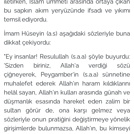
iletirken, İslâm ümmeti arasında ortaya çıkan
bu sapkın akım yeryüzünde ifsadı ve yıkımı
temsil ediyordu.
İmam Hüseyin (a.s) aşağıdaki sözleriyle buna
dikkat çekiyordu:
"Ey insanlar! Resulullah (s.a.a) şöyle buyurdu:
'Sizden biriniz, Allah'a verdiği sözü
çiğneyerek, Peygamber'in (s.a.a) sünnetine
muhalefet ederek Allah'ın haram kıldıklarını
helâl sayan, Allah'ın kulları arasında günah ve
düşmanlık esasında hareket eden zalim bir
sultan görür de, ona karşı gelmez veya
sözleriyle onun pratiğini değiştirmeye yönelik
girişimlerde bulunmazsa, Allah'ın, bu kimseyi