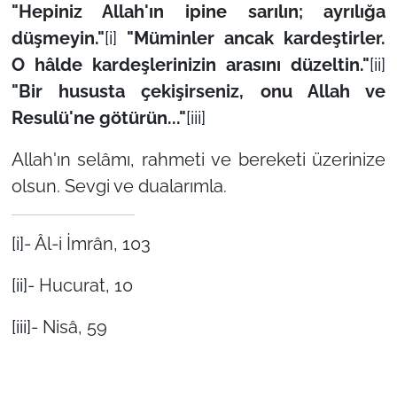
"Hepiniz Allah'ın ipine sarılın; ayrılığa
düşmeyin."
[i]
"Müminler ancak kardeştirler.
O hâlde kardeşlerinizin arasını düzeltin."
[ii]
"Bir hususta çekişirseniz, onu Allah ve
Resulü'ne götürün..."
[iii]
Allah'ın selâmı, rahmeti ve bereketi üzerinize
olsun. Sevgi ve dualarımla.
[i]
- Âl-i İmrân, 103
[ii]
- Hucurat, 10
[iii]
- Nisâ, 59