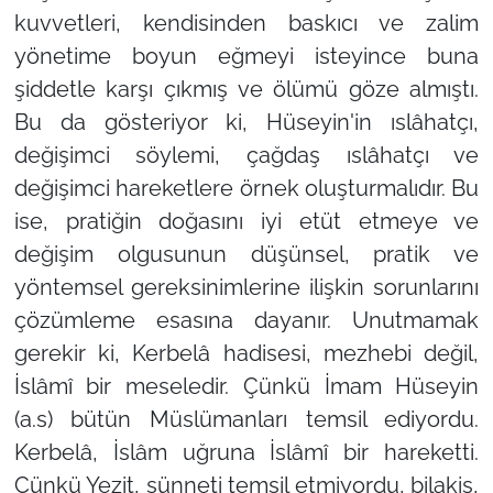
kuvvetleri, kendisinden baskıcı ve zalim
yönetime boyun eğmeyi isteyince buna
şiddetle karşı çıkmış ve ölümü göze almıştı.
Bu da gösteriyor ki, Hüseyin'in ıslâhatçı,
değişimci söylemi, çağdaş ıslâhatçı ve
değişimci hareketlere örnek oluşturmalıdır. Bu
ise, pratiğin doğasını iyi etüt etmeye ve
değişim olgusunun düşünsel, pratik ve
yöntemsel gereksinimlerine ilişkin sorunlarını
çözümleme esasına dayanır. Unutmamak
gerekir ki, Kerbelâ hadisesi, mezhebi değil,
İslâmî bir meseledir. Çünkü İmam Hüseyin
(a.s) bütün Müslümanları temsil ediyordu.
Kerbelâ, İslâm uğruna İslâmî bir hareketti.
Çünkü Yezit, sünneti temsil etmiyordu, bilakis,