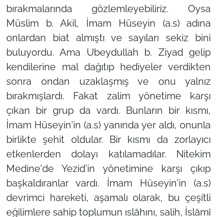
bırakmalarında gözlemleyebiliriz. Oysa
Müslim b. Akil, İmam Hüseyin (a.s) adına
onlardan biat almıştı ve sayıları sekiz bini
buluyordu. Ama Ubeydullah b. Ziyad gelip
kendilerine mal dağıtıp hediyeler verdikten
sonra ondan uzaklaşmış ve onu yalnız
bırakmışlardı. Fakat zalim yönetime karşı
çıkan bir grup da vardı. Bunların bir kısmı,
İmam Hüseyin'in (a.s) yanında yer aldı, onunla
birlikte şehit oldular. Bir kısmı da zorlayıcı
etkenlerden dolayı katılamadılar. Nitekim
Medine'de Yezid'in yönetimine karşı çıkıp
başkaldıranlar vardı. İmam Hüseyin'in (a.s)
devrimci hareketi, aşamalı olarak, bu çeşitli
eğilimlere sahip toplumun ıslâhını, salih, İslâmî