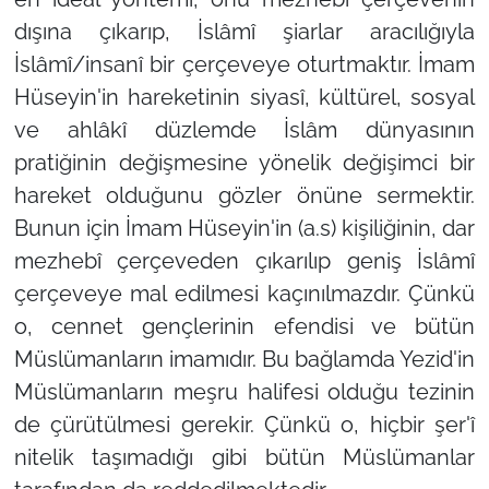
dışına çıkarıp, İslâmî şiarlar aracılığıyla
İslâmî/insanî bir çerçeveye oturtmaktır. İmam
Hüseyin'in hareketinin siyasî, kültürel, sosyal
ve ahlâkî düzlemde İslâm dünyasının
pratiğinin değişmesine yönelik değişimci bir
hareket olduğunu gözler önüne sermektir.
Bunun için İmam Hüseyin'in (a.s) kişiliğinin, dar
mezhebî çerçeveden çıkarılıp geniş İslâmî
çerçeveye mal edilmesi kaçınılmazdır. Çünkü
o, cennet gençlerinin efendisi ve bütün
Müslümanların imamıdır. Bu bağlamda Yezid'in
Müslümanların meşru halifesi olduğu tezinin
de çürütülmesi gerekir. Çünkü o, hiçbir şer'î
nitelik taşımadığı gibi bütün Müslümanlar