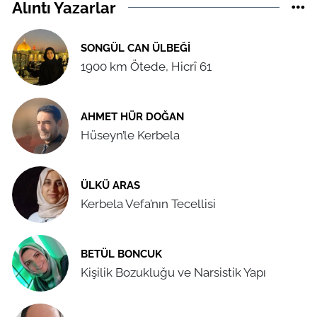
Alıntı Yazarlar
SONGÜL CAN ÜLBEĞI
1900 km Ötede, Hicrî 61
AHMET HÜR DOĞAN
Hüseyn’le Kerbela
ÜLKÜ ARAS
Kerbela Vefa’nın Tecellisi
BETÜL BONCUK
Kişilik Bozukluğu ve Narsistik Yapı