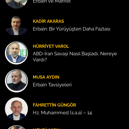
Erbain ve Marifet
KADIR AKARAS
Erbain: Bir Yürüyüşten Daha Fazlası
HÜRRIYET VAROL
ABD-İran Savaşı Nasıl Başladı, Nereye
Vardı?
MUSA AYDIN
Erbain Tavsiyeleri
FAHRETTIN GÜNGÖR
Hz. Muhammed (s.a.a) – 14