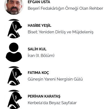
EFGAN USTA
Beşerî Fedakârlığın Örneği Olan Rehber
HASIBE YEŞIL
Biset; Yeniden Diriliş ve Müjdeleniş
SALIH KUL
İran (II. Bölüm)
FATIMA KOÇ
Güneşin Yareni Nergisin Gülü
PERIHAN KARATAŞ
Kerbela'da Beyaz Sayfalar