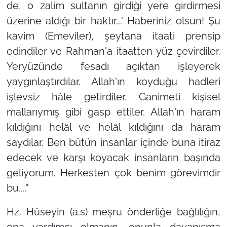
de, o zalim sultanın girdiği yere girdirmesi
üzerine aldığı bir haktır...'
Haberiniz olsun! Şu
kavim (Emevîler), şeytana itaati prensip
edindiler ve Rahman'a itaatten yüz çevirdiler.
Yeryüzünde fesadı açıktan işleyerek
yaygınlaştırdılar. Allah'ın koyduğu hadleri
işlevsiz hâle getirdiler. Ganimeti kişisel
mallarıymış gibi gasp ettiler. Allah'ın haram
kıldığını helâl ve helâl kıldığını da haram
saydılar. Ben bütün insanlar içinde buna itiraz
edecek ve karşı koyacak insanların başında
geliyorum. Herkesten çok benim görevimdir
bu...."
Hz. Hüseyin (a.s) meşru önderliğe bağlılığın,
ona yardımcı olmanın, onunla dayanışma