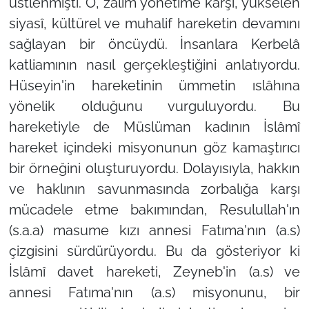
üstlenmişti. O, zalim yönetime karşı, yükselen
siyasî, kültürel ve muhalif hareketin devamını
sağlayan bir öncüydü. İnsanlara Kerbelâ
katliamının nasıl gerçekleştiğini anlatıyordu.
Hüseyin'in hareketinin ümmetin ıslâhına
yönelik olduğunu vurguluyordu. Bu
hareketiyle de Müslüman kadının İslâmî
hareket içindeki misyonunun göz kamaştırıcı
bir örneğini oluşturuyordu. Dolayısıyla, hakkın
ve haklının savunmasında zorbalığa karşı
mücadele etme bakımından, Resulullah'ın
(s.a.a) masume kızı annesi Fatıma'nın (a.s)
çizgisini sürdürüyordu. Bu da gösteriyor ki
İslâmî davet hareketi, Zeyneb'in (a.s) ve
annesi Fatıma'nın (a.s) misyonunu, bir