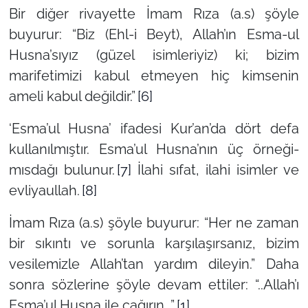
Bir diğer rivayette İmam Rıza (a.s) şöyle
buyurur:
“Biz (Ehl-i Beyt), Allah’ın Esma-ul
Husna’sıyız (güzel isimleriyiz) ki; bizim
marifetimizi kabul etmeyen hiç kimsenin
ameli kabul değildir.”
[6]
‘Esma’ul Husna’
ifadesi Kur’an’da dört defa
kullanılmıştır. Esma’ul Husna’nın üç örneği-
mısdağı bulunur.
[7]
İlahi sıfat, ilahi isimler ve
evliyaullah.
[8]
İmam Rıza (a.s) şöyle buyurur:
“Her ne zaman
bir sıkıntı ve sorunla karşılaşırsanız, bizim
vesilemizle Allah’tan yardım dileyin.”
Daha
sonra sözlerine şöyle devam ettiler:
“..Allah’ı
Esma’ul Husna ile çağırın…”
[1]