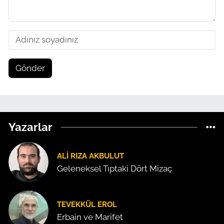
Gönder
Yazarlar
ALI RIZA AKBULUT
Geleneksel Tıptaki Dört Mizaç
TEVEKKÜL EROL
Erbain ve Marifet