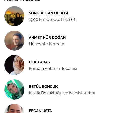
SONGÜL CAN ÜLBEĞI
1900 km Ötede, Hicrî 61
AHMET HÜR DOĞAN
Hüseyn’le Kerbela
ÜLKÜ ARAS
Kerbela Vefa’nın Tecellisi
BETÜL BONCUK
Kişilik Bozukluğu ve Narsistik Yapı
EFGAN USTA