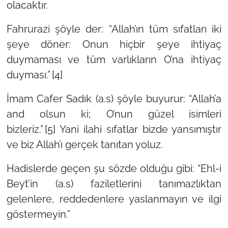
olacaktır.
Fahrurazi şöyle der:
“Allah’ın tüm sıfatları iki
şeye döner: Onun hiçbir şeye ihtiyaç
duymaması ve tüm varlıkların O’na ihtiyaç
duyması.”
[4]
İmam Cafer Sadık (a.s) şöyle buyurur:
“Allah’a
and olsun ki; O’nun güzel isimleri
bizleriz.”
[5]
Yani ilahi sıfatlar bizde yansımıştır
ve biz Allah’ı gerçek tanıtan yoluz.
Hadislerde geçen şu sözde olduğu gibi:
“Ehl-i
Beyt’in (a.s) faziletlerini tanımazlıktan
gelenlere, reddedenlere yaslanmayın ve ilgi
göstermeyin.”