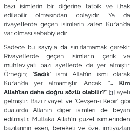
bazı isimlerin bir diğerine tatbik ve ilhak
edilebilir olmasından dolayıdır. Ya da
rivayetlerde geçen isimlerin zaten Kur’an’da
var olması sebebiyledir.
Sadece bu sayıyla da sınırlamamak gerekir.
Rivayetlerde geçen isimlerin içerik ve
muhteviyatı bazı ayetlerde de yer almıştır.
Örneğin;
‘Sadık’
ismi Allah’ın ismi olarak
Kur’an’da yer almamıştır. Ancak
“… Kim
Allah’tan daha doğru sözlü olabilir?”
[3]
ayeti
gelmiştir. Bazı rivayet ve
‘Cevşen-i Kebir’
gibi
dualarda Allah’ın diğer isimleri de beyan
edilmiştir. Mutlaka Allah’ın güzel isimlerinden
bazılarının eseri, bereketi ve özel imtiyazları