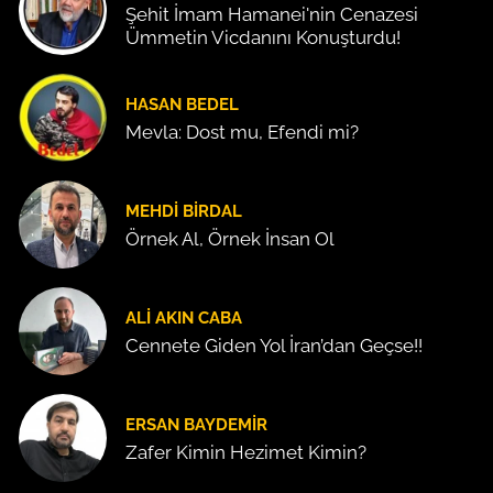
Şehit İmam Hamanei'nin Cenazesi
Ümmetin Vicdanını Konuşturdu!
HASAN BEDEL
Mevla: Dost mu, Efendi mi?
MEHDI BIRDAL
Örnek Al, Örnek İnsan Ol
ALI AKIN CABA
Cennete Giden Yol İran’dan Geçse!!
ERSAN BAYDEMIR
Zafer Kimin Hezimet Kimin?