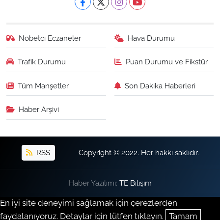
Nöbetçi Eczaneler
Hava Durumu
Trafik Durumu
Puan Durumu ve Fikstür
Tüm Manşetler
Son Dakika Haberleri
Haber Arşivi
RSS
Copyright © 2022. Her hakkı saklıdır.
Haber Yazılımı:
TE Bilişim
En iyi site deneyimi sağlamak için çerezlerden
faydalanıyoruz. Detaylar için lütfen tıklayın.
Tamam