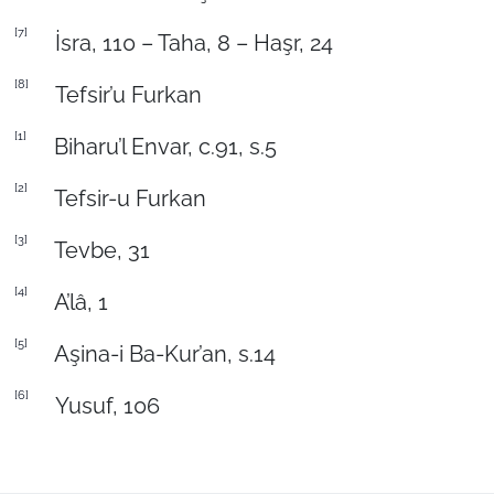
[7]
İsra, 110 – Taha, 8 – Haşr, 24
[8]
Tefsir’u Furkan
[1]
Biharu’l Envar, c.91, s.5
[2]
Tefsir-u Furkan
[3]
Tevbe, 31
[4]
A’lâ, 1
[5]
Aşina-i Ba-Kur’an, s.14
[6]
Yusuf, 106