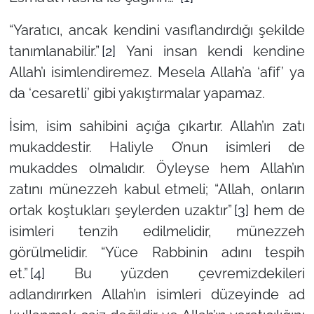
“Yaratıcı, ancak kendini vasıflandırdığı şekilde
tanımlanabilir.”
[2]
Yani insan kendi kendine
Allah’ı isimlendiremez. Mesela Allah’a
‘afif’
ya
da
‘cesaretli’
gibi yakıştırmalar yapamaz.
İsim, isim sahibini açığa çıkartır. Allah’ın zatı
mukaddestir. Haliyle O’nun isimleri de
mukaddes olmalıdır. Öyleyse hem Allah’ın
zatını münezzeh kabul etmeli;
“Allah, onların
ortak koştukları şeylerden uzaktır”
[3]
hem de
isimleri tenzih edilmelidir, münezzeh
görülmelidir.
“Yüce Rabbinin adını tespih
et.”
[4]
Bu yüzden çevremizdekileri
adlandırırken Allah’ın isimleri düzeyinde ad