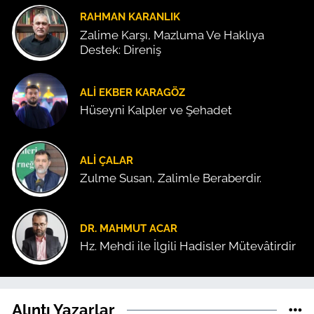
RAHMAN KARANLIK
Zalime Karşı, Mazluma Ve Haklıya
Destek: Direniş
ALI EKBER KARAGÖZ
Hüseyni Kalpler ve Şehadet
ALI ÇALAR
Zulme Susan, Zalimle Beraberdir.
DR. MAHMUT ACAR
Hz. Mehdi ile İlgili Hadisler Mütevâtirdir
Alıntı Yazarlar