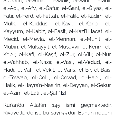
Subbuh, el-Şehid, el-Sadık, el-Sani’, el-Tahir,
el-Adl, el-Afv, el-Ğafur, el-Ğani, el-Ğiyas, el-
Fatır, el-Ferd, el-Fettah, el-Falik, el-Kadim, el-
Mulk, el-Kuddus, el-Kavi, el-Karib, el-
Kayyum, el-Kabiz, el-Basit, el-Kazi’l Hacat, el-
Mecid, el-Mevla, el-Mennan, el-Muhit, el-
Mubin, el-Mukayyit, el-Musavvir, el-Kerim, el-
Kebir, el-Kafi, el-Kaşif, el-Zur, el-Vitr, el-Nur,
el-Vahhab, el-Nasır, el-Vasi’, el-Vedud, el-
Hadi, el-Vafi, el-Vekil, el-Varis, el-Bir, el-Bais,
el-Tevvab, el-Celil, el-Cevad, el-Habir, el-
Halık, el-Hayra’n-Nasırin, el-Deyyan, el-Şekur,
el-Azim, el-Latif, el-Şafi.’
[2]
Kur’an’da Allah’ın 145 ismi geçmektedir.
Rivayetlerde ise bu sayı 99’dur. Bunun nedeni