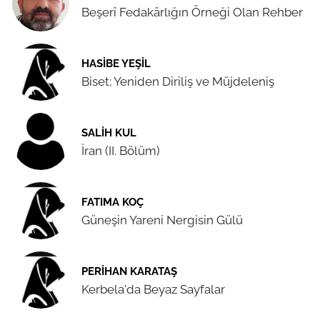
Beşerî Fedakârlığın Örneği Olan Rehber
HASIBE YEŞIL
Biset; Yeniden Diriliş ve Müjdeleniş
SALIH KUL
İran (II. Bölüm)
FATIMA KOÇ
Güneşin Yareni Nergisin Gülü
PERIHAN KARATAŞ
Kerbela'da Beyaz Sayfalar