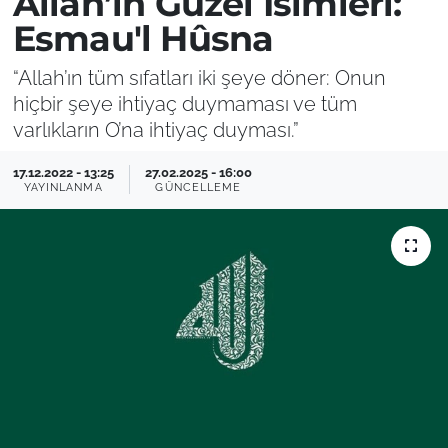
Allah’ın Güzel İsimleri:
Esmau'l Hûsna
“Allah’ın tüm sıfatları iki şeye döner: Onun
hiçbir şeye ihtiyaç duymaması ve tüm
varlıkların O’na ihtiyaç duyması.”
17.12.2022 - 13:25
27.02.2025 - 16:00
YAYINLANMA
GÜNCELLEME