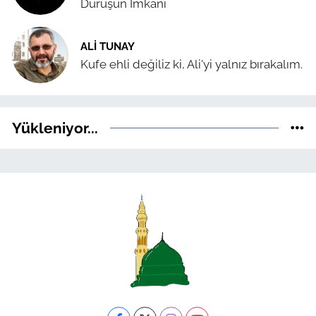
Duruşun İmkânı
ALI TUNAY
Kufe ehli değiliz ki, Ali'yi yalnız bırakalım.
Yükleniyor...