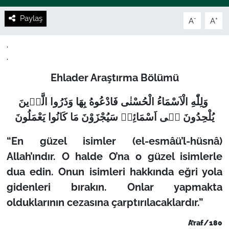
Paylaş
-
+
A
A
.
.
Ehlader Araştırma Bölümü
وَلِلّٰهِ الْاَسْمَاءُ الْحُسْنٰى فَادْعُوهُ بِهَا وَذَرُوا الَّذٖينَ
يُلْحِدُونَ فٖى اَسْمَائِهٖ سَيُجْزَوْنَ مَا كَانُوا يَعْمَلُونَ
“En güzel isimler (el-esmâü’l-hüsnâ)
Allah’ındır. O halde O’na o güzel isimlerle
dua edin. Onun isimleri hakkında eğri yola
gidenleri bırakın. Onlar yapmakta
olduklarının cezasına çarptırılacaklardır.”
A’raf/180