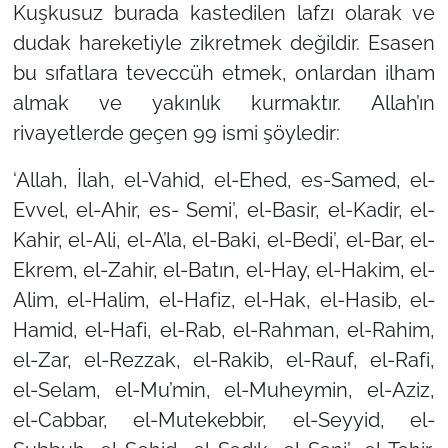
Kuşkusuz burada kastedilen lafzı olarak ve
dudak hareketiyle zikretmek değildir. Esasen
bu sıfatlara teveccüh etmek, onlardan ilham
almak ve yakınlık kurmaktır. Allah’ın
rivayetlerde geçen 99 ismi şöyledir:
‘Allah, İlah, el-Vahid, el-Ehed, es-Samed, el-
Evvel, el-Ahir, es- Semi’, el-Basir, el-Kadir, el-
Kahir, el-Ali, el-A’la, el-Baki, el-Bedi’, el-Bar, el-
Ekrem, el-Zahir, el-Batın, el-Hay, el-Hakim, el-
Alim, el-Halim, el-Hafiz, el-Hak, el-Hasib, el-
Hamid, el-Hafi, el-Rab, el-Rahman, el-Rahim,
el-Zar, el-Rezzak, el-Rakib, el-Rauf, el-Rafi,
el-Selam, el-Mu’min, el-Muheymin, el-Aziz,
el-Cabbar, el-Mutekebbir, el-Seyyid, el-