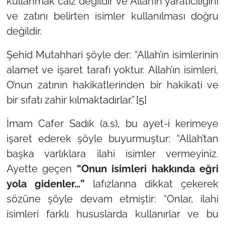
kullanmak caiz değildir ve Allah’ın yaratıcılığını
ve zatını belirten isimler kullanılması doğru
değildir.
Şehid Mutahhari şöyle der:
“Allah’ın isimlerinin
alamet ve işaret tarafı yoktur. Allah’ın isimleri,
O’nun zatının hakikatlerinden bir hakikati ve
bir sıfatı zahir kılmaktadırlar.”
[5]
İmam Cafer Sadık (a.s), bu ayet-i kerimeye
işaret ederek şöyle buyurmuştur:
“Allah’tan
başka varlıklara ilahi isimler vermeyiniz.
Ayette geçen
“Onun isimleri hakkında eğri
yola gidenler…”
lafızlarına dikkat çekerek
sözüne şöyle devam etmiştir:
“Onlar, ilahi
isimleri farklı hususlarda kullanırlar ve bu