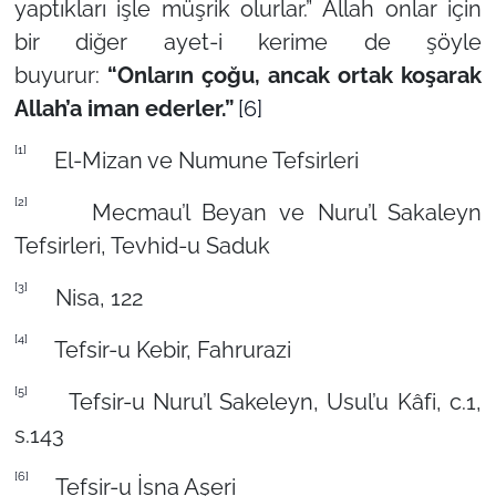
yaptıkları işle müşrik olurlar.”
Allah onlar için
bir diğer ayet-i kerime de şöyle
buyurur:
“Onların çoğu, ancak ortak koşarak
Allah’a iman ederler.”
[6]
[1]
El-Mizan ve Numune Tefsirleri
[2]
Mecmau’l Beyan ve Nuru’l Sakaleyn
Tefsirleri, Tevhid-u Saduk
[3]
Nisa, 122
[4]
Tefsir-u Kebir, Fahrurazi
[5]
Tefsir-u Nuru’l Sakeleyn, Usul’u Kâfi, c.1,
s.143
[6]
Tefsir-u İsna Aşeri