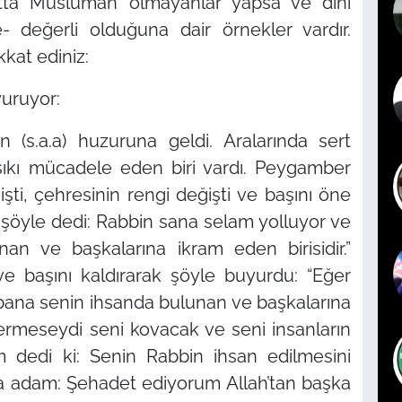
hatta Müslüman olmayanlar yapsa ve dinî
 değerli olduğuna dair örnekler vardır.
kkat ediniz:
yuruyor:
 (s.a.a) huzuruna geldi. Aralarında sert
sıkı mücadele eden biri vardı. Peygamber
 şişti, çehresinin rengi değişti ve başını öne
k şöyle dedi: Rabbin sana selam yolluyor ve
an ve başkalarına ikram eden birisidir.”
 ve başını kaldırarak şöyle buyurdu: “Eğer
p bana senin ihsanda bulunan ve başkalarına
ermeseydi seni kovacak ve seni insanların
dedi ki: Senin Rabbin ihsan edilmesini
a adam: Şehadet ediyorum Allah’tan başka