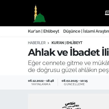
Kur'an | Ehlibeyt
Nöbetçi Eczaneler
Düşünce | İslamî Araştırmalar
Hava Durumu
Kur'an | Ehlibeyt
Düşünce | İslamî Araştı
HABERLER
KUR'AN | EHLIBEYT
Ehla-Der Haber
Trafik Durumu
Ahlak ve İbadet İli
Yaşam | Aile&GNÇ
Süper Lig Puan Durumu ve Fikstür
Eğer cennete gitme ve mükâf
Fıkıh | Ahkam
Tüm Manşetler
de doğrusu güzel ahlâkın pe
Son Dakika Haberleri
06.12.2022 - 18:48
08.02.2025 - 10:15
YAYINLANMA
GÜNCELLEME
Haber Arşivi