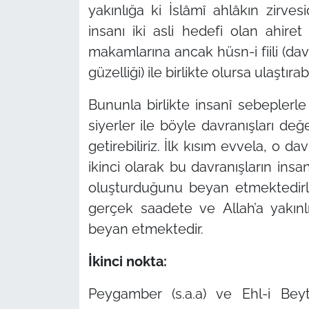
yakınlığa ki İslâmî ahlâkın zirves
insanı iki asli hedefi olan ahire
makamlarına ancak hüsn-i fiili (davra
güzelliği) ile birlikte olursa ulaştırabil
Bununla birlikte insanî sebepler
siyerler ile böyle davranışları değ
getirebiliriz. İlk kısım evvela, o d
ikinci olarak bu davranışların ins
oluşturduğunu beyan etmektedirler
gerçek saadete ve Allah’a yakın
beyan etmektedir.
İkinci nokta:
Peygamber (s.a.a) ve Ehl-i Beyt