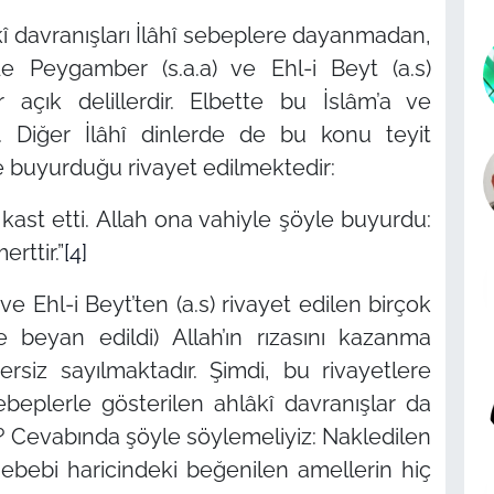
kî davranışları İlâhî sebeplere dayanmadan,
e Peygamber (s.a.a) ve Ehl-i Beyt (a.s)
 açık delillerdir. Elbette bu İslâm’a ve
r. Diğer İlâhî dinlerde de bu konu teyit
yle buyurduğu rivayet edilmektedir:
 kast etti. Allah ona vahiyle şöyle buyurdu:
ttir.”
[4]
e Ehl-i Beyt’ten (a.s) rivayet edilen birçok
de beyan edildi) Allah’ın rızasını kazanma
ersiz sayılmaktadır. Şimdi, bu rivayetlere
beplerle gösterilen ahlâkî davranışlar da
z? Cevabında şöyle söylemeliyiz: Nakledilen
 sebebi haricindeki beğenilen amellerin hiç