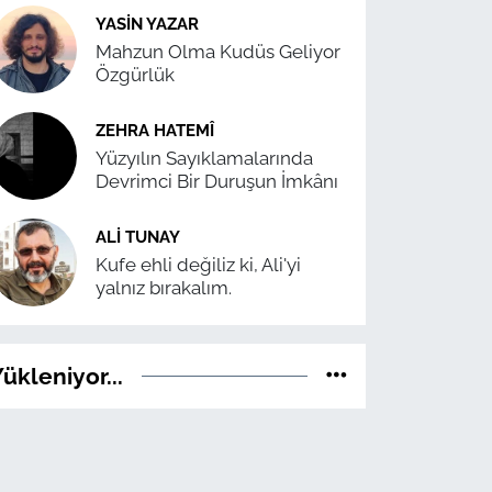
YASIN YAZAR
Mahzun Olma Kudüs Geliyor
Özgürlük
ZEHRA HATEMÎ
Yüzyılın Sayıklamalarında
Devrimci Bir Duruşun İmkânı
ALI TUNAY
Kufe ehli değiliz ki, Ali'yi
yalnız bırakalım.
ükleniyor...