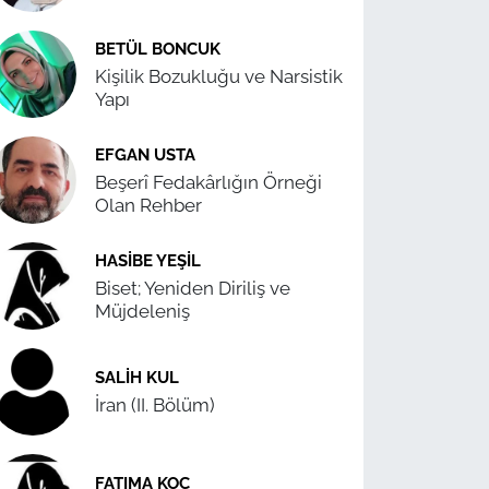
BETÜL BONCUK
Kişilik Bozukluğu ve Narsistik
Yapı
EFGAN USTA
Beşerî Fedakârlığın Örneği
Olan Rehber
HASIBE YEŞIL
Biset; Yeniden Diriliş ve
Müjdeleniş
SALIH KUL
İran (II. Bölüm)
FATIMA KOÇ