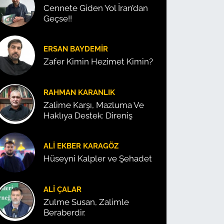
Cennete Giden Yol İran’dan
Geçse!!
ERSAN BAYDEMIR
Zafer Kimin Hezimet Kimin?
RAHMAN KARANLIK
Zalime Karşı, Mazluma Ve
Haklıya Destek: Direniş
ALI EKBER KARAGÖZ
Hüseyni Kalpler ve Şehadet
ALI ÇALAR
Zulme Susan, Zalimle
Beraberdir.