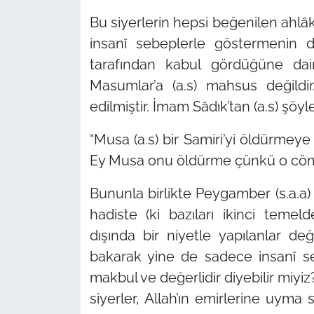
Bu siyerlerin hepsi beğenilen ahlâ
insanî sebeplerle göstermenin d
tarafından kabul gördüğüne dair
Masumlar’a (a.s) mahsus değildi
edilmiştir. İmam Sâdık’tan (a.s) şö
“Musa (a.s) bir Samiri’yi öldürmeye
Ey Musa onu öldürme çünkü o cömer
Bununla birlikte Peygamber (s.a.a) v
hadiste (ki bazıları ikinci temel
dışında bir niyetle yapılanlar değ
bakarak yine de sadece insanî se
makbul ve değerlidir diyebilir miyi
siyerler, Allah’ın emirlerine uyma