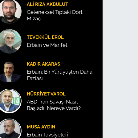
ALI RIZA AKBULUT
Geleneksel Tıptaki Dört
Mizaç
TEVEKKÜL EROL
Erbain ve Marifet
KADIR AKARAS
Erbain: Bir Yürüyüşten Daha
Fazlası
HÜRRIYET VAROL
ABD-İran Savaşı Nasıl
Başladı, Nereye Vardı?
MUSA AYDIN
Erbain Tavsiyeleri