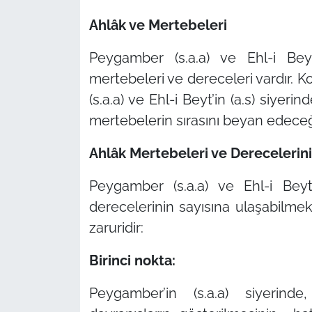
Ahlâk ve Mertebeleri
Peygamber (s.a.a) ve Ehl-i Beyt
mertebeleri ve dereceleri vardır.
(s.a.a) ve Ehl-i Beyt’in (a.s) siyer
mertebelerin sırasını beyan edeceğ
Ahlâk Mertebeleri ve Derecelerini
Peygamber (s.a.a) ve Ehl-i Beyt
derecelerinin sayısına ulaşabilme
zaruridir:
Birinci nokta:
Peygamber’in (s.a.a) siyerind