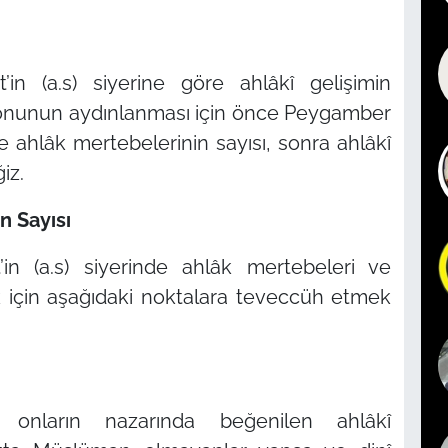
’in (a.s) siyerine göre ahlâkî gelişimin
 Konunun aydınlanması için önce Peygamber
inde ahlâk mertebelerinin sayısı, sonra ahlâkî
iz.
n Sayısı
’in (a.s) siyerinde ahlâk mertebeleri ve
k için aşağıdaki noktalara teveccüh etmek
e, onların nazarında beğenilen ahlâkî