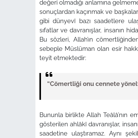
değeri olmadığı anlamına gelmeme
sonuçlardan kaçınmak ve başkalarıyl
gibi dünyevî bazı saadetlere ulaş
sıfatlar ve davranışlar, insanın hid
Bu sözleri, Allah’ın cömertliğin
sebeple Müslüman olan esir hakkı
teyit etmektedir:
“Cömertliği onu cennete yönelt
Bununla birlikte Allah Teâlâ’nın e
gösterilen ahlâkî davranışlar, insa
saadetine ulaştıramaz. Aynı şek