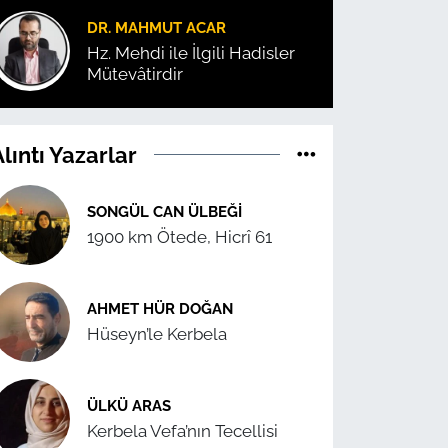
DR. MAHMUT ACAR
Hz. Mehdi ile İlgili Hadisler
Mütevâtirdir
lıntı Yazarlar
SONGÜL CAN ÜLBEĞI
1900 km Ötede, Hicrî 61
AHMET HÜR DOĞAN
Hüseyn’le Kerbela
ÜLKÜ ARAS
Kerbela Vefa’nın Tecellisi