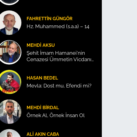
FAHRETTIN GÜNGÖR
Hz. Muhammed (s.a.a) – 14
MEHDI AKSU
Şehit İmam Hamanei'nin
Cenazesi Ümmetin Vicdanını
Konuşturdu!
HASAN BEDEL
Mevla: Dost mu, Efendi mi?
MEHDI BIRDAL
Örnek Al, Örnek İnsan Ol
ALI AKIN CABA