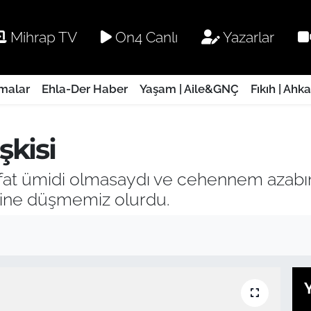
Mihrap TV
On4 Canlı
Yazarlar
rmalar
Ehla-Der Haber
Yaşam | Aile&GNÇ
Fıkıh | Ahk
şkisi
at ümidi olmasaydı ve cehennem azabın
şine düşmemiz olurdu.