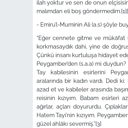
ilah yoktur ve sen de onun elçisis
malımdan eli boş göndermedim.
[1]
- Emiru’l-Muminin Ali (a.s) şöyle bu
“Eğer cennete gitme ve mükâfat
korkmasaydık dahi, yine de doğru
Çünkü insanı kurtuluşa hidayet eder
Peygamber’den (s.a.a) mi duydun? 
Tay kabilesinin esirlerini Peyga
aralarında bir kadın vardı. Dedi 
azad et ve kabileler arasında ba
reisinin kızıyım. Babam esirleri az
ağırlar, açları doyururdu. Çıplaklar
Hatem Tayi’nin kızıyım. Peygamber 
güzel ahlâkı severmiş.”
[3]