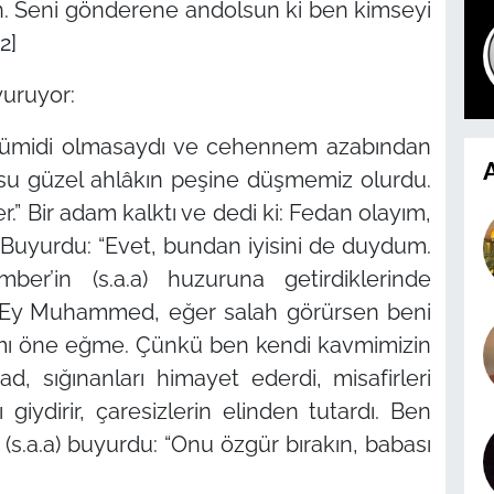
in. Seni gönderene andolsun ki ben kimseyi
[2]
yuruyor:
 ümidi olmasaydı ve cehennem azabından
A
su güzel ahlâkın peşine düşmemiz olurdu.
.” Bir adam kalktı ve dedi ki: Fedan olayım,
Buyurdu: “Evet, bundan iyisini de duydum.
mber’in (s.a.a) huzuruna getirdiklerinde
ki: Ey Muhammed, eğer salah görürsen beni
şımı öne eğme. Çünkü ben kendi kavmimizin
ad, sığınanları himayet ederdi, misafirleri
ı giydirir, çaresizlerin elinden tutardı. Ben
(s.a.a) buyurdu: “Onu özgür bırakın, babası