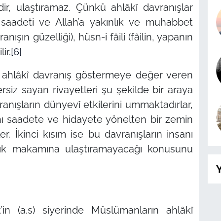
idir, ulaştıramaz. Çünkü ahlâkî davranışlar
t saadeti ve Allah’a yakınlık ve muhabbet
nışın güzelliği), hüsn-i fâili (fâilin, yapanın
ir.
[6]
le ahlâkî davranış göstermeye değer veren
ersiz sayan rivayetleri şu şekilde bir araya
avranışların dünyevî etkilerini ummaktadırlar,
anı saadete ve hidayete yönelten bir zemin
. İkinci kısım ise bu davranışların insanı
lık makamına ulaştıramayacağı konusunu
Y
’in (a.s) siyerinde Müslümanların ahlâkî