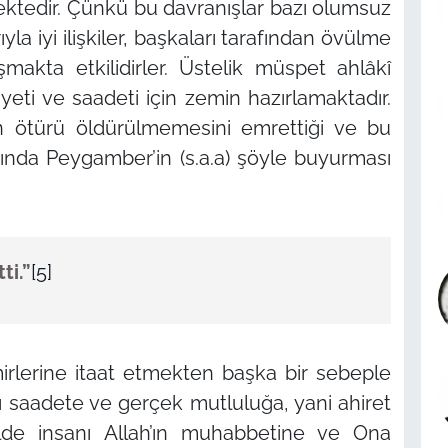
ktedir. Çünkü bu davranışlar bazı olumsuz
a iyi ilişkiler, başkaları tarafından övülme
makta etkilidirler. Üstelik müspet ahlâkî
ayeti ve saadeti için zemin hazırlamaktadır.
den ötürü öldürülmemesini emrettiği ve bu
nda Peygamber’in (s.a.a) şöyle buyurması
ti.”
[5]
mirlerine itaat etmekten başka bir sebeple
nı saadete ve gerçek mutluluğa, yani ahiret
ilde insanı Allah’ın muhabbetine ve Ona