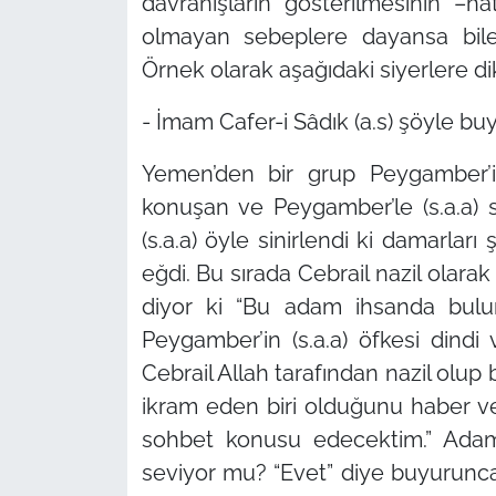
davranışların gösterilmesinin –
olmayan sebeplere dayansa bile-
Örnek olarak aşağıdaki siyerlere di
- İmam Cafer-i Sâdık (a.s) şöyle bu
Yemen’den bir grup Peygamber’in
konuşan ve Peygamber’le (s.a.a) 
(s.a.a) öyle sinirlendi ki damarları
eğdi. Bu sırada Cebrail nazil olara
diyor ki “Bu adam ihsanda bulun
Peygamber’in (s.a.a) öfkesi dindi
Cebrail Allah tarafından nazil olu
ikram eden biri olduğunu haber v
sohbet konusu edecektim.” Adam 
seviyor mu? “Evet” diye buyurunc