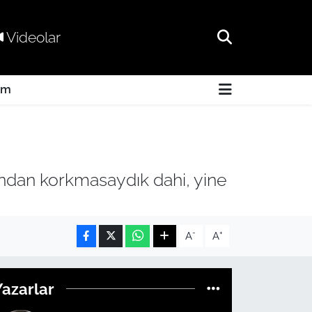
Videolar
am
dan korkmasaydık dahi, yine
-
+
A
A
Yazarlar