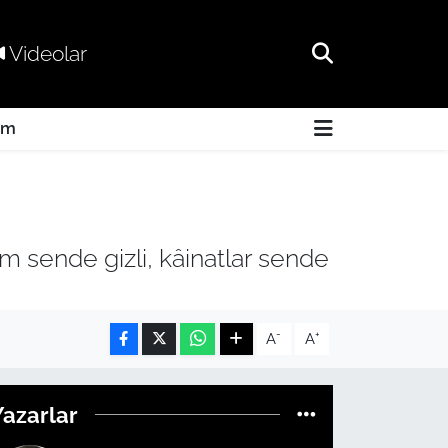
Videolar
am
m sende gizli, kâinatlar sende
-
+
A
A
Yazarlar