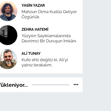
YASIN YAZAR
Mahzun Olma Kudüs Geliyor
Özgürlük
ZEHRA HATEMÎ
Yüzyılın Sayıklamalarında
Devrimci Bir Duruşun İmkânı
ALI TUNAY
Kufe ehli değiliz ki, Ali'yi
yalnız bırakalım.
ükleniyor...