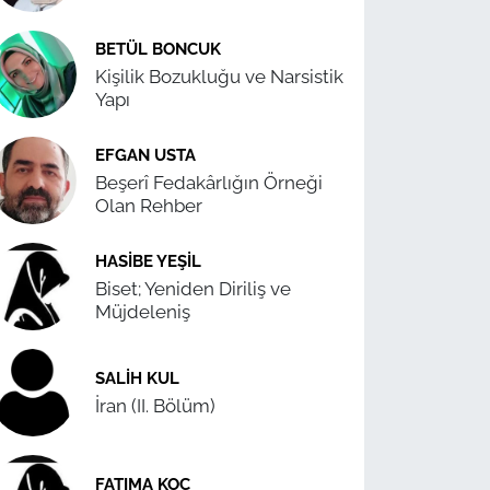
BETÜL BONCUK
Kişilik Bozukluğu ve Narsistik
Yapı
EFGAN USTA
Beşerî Fedakârlığın Örneği
Olan Rehber
HASIBE YEŞIL
Biset; Yeniden Diriliş ve
Müjdeleniş
SALIH KUL
İran (II. Bölüm)
FATIMA KOÇ