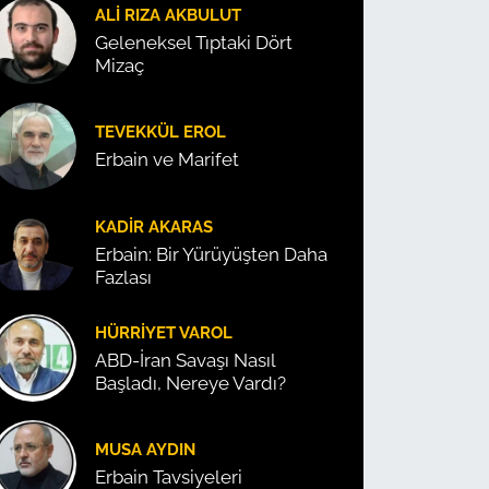
ALI RIZA AKBULUT
Geleneksel Tıptaki Dört
Mizaç
TEVEKKÜL EROL
Erbain ve Marifet
KADIR AKARAS
Erbain: Bir Yürüyüşten Daha
Fazlası
HÜRRIYET VAROL
ABD-İran Savaşı Nasıl
Başladı, Nereye Vardı?
MUSA AYDIN
Erbain Tavsiyeleri