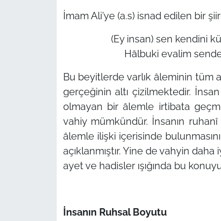
İmam Ali’ye (a.s) isnad edilen bir ş
(Ey insan) sen kendini k
Hâlbuki evalim sende 
Bu beyitlerde varlık âleminin tüm 
gerçeğinin altı çizilmektedir. İn
olmayan bir âlemle irtibata geçm
vahiy mümkündür. İnsanın ruhanî 
âlemle ilişki içerisinde bulunması
açıklanmıştır. Yine de vahyin daha i
ayet ve hadisler ışığında bu konuyu
İnsanın Ruhsal Boyutu