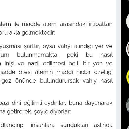
lem ile madde âlemi arasındaki irtibattan
oru akla gelmektedir:
uyuşması şarttır, oysa vahyi alındığı yer ve
yum bulunmamakta, peki bu nasıl
 inişi ve nazil edilmesi belli bir yön ve
madde ötesi âlemin maddî hiçbir özelliği
 göz önünde bulundurursak vahiy nasıl
bazı dini eğilimli aydınlar, buna dayanarak
ma getirerek, şöyle diyorlar:
landırıp, insanlara sundukları aslında