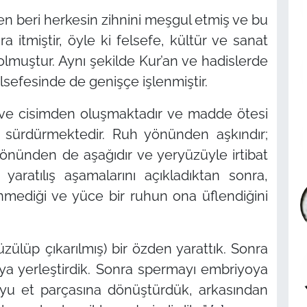
en beri herkesin zihnini meşgul etmiş ve bu
 itmiştir, öyle ki felsefe, kültür ve sanat
olmuştur. Aynı şekilde Kur’an ve hadislerde
lsefesinde de genişçe işlenmiştir.
ruh ve cisimden oluşmaktadır ve madde ötesi
sürdürmektedir. Ruh yönünden aşkındır;
m yönünden de aşağıdır ve yeryüzüyle irtibat
 yaratılış aşamalarını açıkladıktan sonra,
tinmediği ve yüce bir ruhun ona üflendiğini
zülüp çıkarılmış) bir özden yarattık. Sonra
ya yerleştirdik. Sonra spermayı embriyoya
yu et parçasına dönüştürdük, arkasından