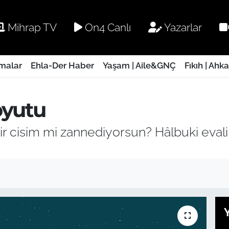
Mihrap TV
On4 Canlı
Yazarlar
rmalar
Ehla-Der Haber
Yaşam | Aile&GNÇ
Fıkıh | Ahk
oyutu
ir cisim mi zannediyorsun? Hâlbuki evali