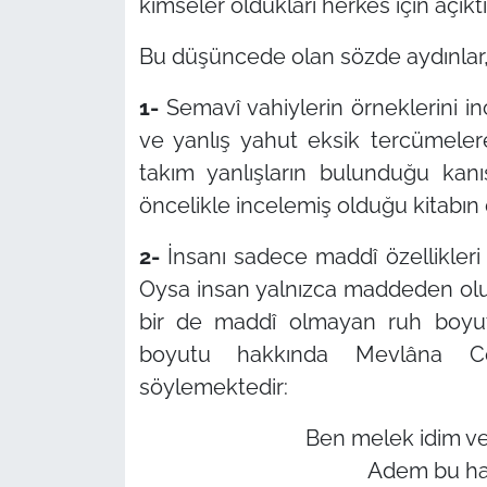
kimseler oldukları herkes için açıktı
Bu düşüncede olan sözde aydınlar, 
1-
Semavî vahiylerin örneklerini inc
ve yanlış yahut eksik tercümeler
takım yanlışların bulunduğu kanıs
öncelikle incelemiş olduğu kitabın
2-
İnsanı sadece maddî özellikleri b
Oysa insan yalnızca maddeden olu
bir de maddî olmayan ruh boyutu
boyutu hakkında Mevlâna Cel
söylemektedir:
Ben melek idim v
Adem bu har