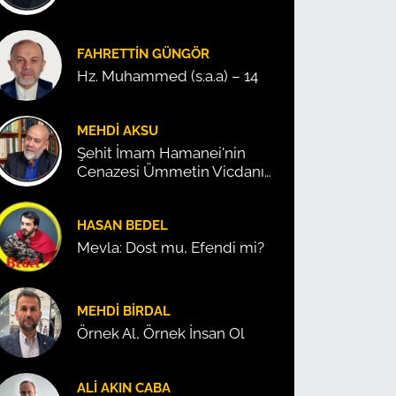
FAHRETTIN GÜNGÖR
Hz. Muhammed (s.a.a) – 14
MEHDI AKSU
Şehit İmam Hamanei'nin
Cenazesi Ümmetin Vicdanını
Konuşturdu!
HASAN BEDEL
Mevla: Dost mu, Efendi mi?
MEHDI BIRDAL
Örnek Al, Örnek İnsan Ol
ALI AKIN CABA