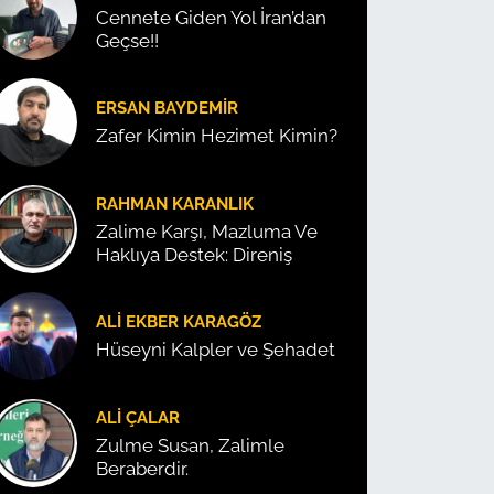
Cennete Giden Yol İran’dan
Geçse!!
ERSAN BAYDEMIR
Zafer Kimin Hezimet Kimin?
RAHMAN KARANLIK
Zalime Karşı, Mazluma Ve
Haklıya Destek: Direniş
ALI EKBER KARAGÖZ
Hüseyni Kalpler ve Şehadet
ALI ÇALAR
Zulme Susan, Zalimle
Beraberdir.