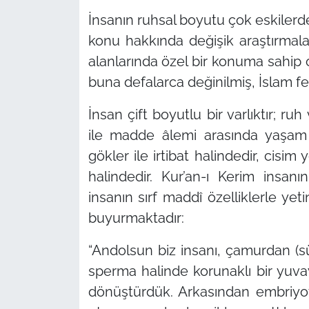
İnsanın ruhsal boyutu çok eskilerd
konu hakkında değişik araştırmalara
alanlarında özel bir konuma sahip 
buna defalarca değinilmiş, İslam fe
İnsan çift boyutlu bir varlıktır; 
ile madde âlemi arasında yaşam 
gökler ile irtibat halindedir, cisi
halindedir. Kur’an-ı Kerim insanın
insanın sırf maddî özelliklerle ye
buyurmaktadır:
“Andolsun biz insanı, çamurdan (sü
sperma halinde korunaklı bir yuva
dönüştürdük. Arkasından embriyo