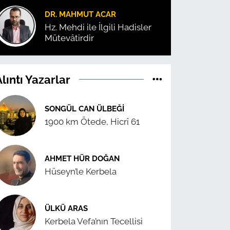
DR. MAHMUT ACAR
Hz. Mehdi ile İlgili Hadisler
Mütevâtirdir
lıntı Yazarlar
SONGÜL CAN ÜLBEĞI
1900 km Ötede, Hicrî 61
AHMET HÜR DOĞAN
Hüseyn’le Kerbela
ÜLKÜ ARAS
Kerbela Vefa’nın Tecellisi