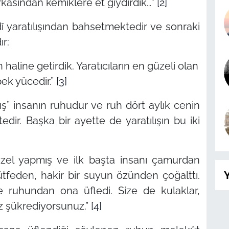
rkasından kemiklere et giydirdik…”
[2]
î yaratılışından bahsetmektedir ve sonraki
r:
 haline getirdik. Yaratıcıların en güzeli olan
pek yücedir.”
[3]
ış”
insanın ruhudur ve ruh dört aylık cenin
r. Başka bir ayette de yaratılışın bu iki
 güzel yapmış ve ilk başta insanı çamurdan
Y
tfeden, hakir bir suyun özünden çoğalttı.
 ruhundan ona üfledi. Size de kulaklar,
az şükrediyorsunuz.”
[4]