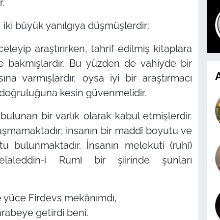
r.
iki büyük yanılgıya düşmüşlerdir:
eleyip araştırırken, tahrif edilmiş kitaplara
e bakmışlardır. Bu yüzden de vahiyde bir
A
ına varmışlardır, oysa iyi bir araştırmacı
 doğruluğuna kesin güvenmelidir.
ulunan bir varlık olarak kabul etmişlerdir.
şmamaktadır; insanın bir maddî boyutu ve
 bulunmaktadır. İnsanın melekuti (ruhî)
aleddin-i Rumî bir şiirinde şunları
e yüce Firdevs mekânımdı,
abeye getirdi beni.