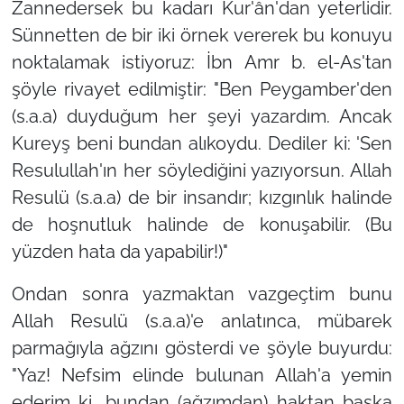
Zannedersek bu kadarı Kur'ân'dan yeterlidir.
Sünnetten de bir iki örnek vererek bu konuyu
noktalamak istiyoruz: İbn Amr b. el-As'tan
şöyle rivayet edilmiştir:
"Ben Peygamber'den
(s.a.a) duyduğum her şeyi yazardım. Ancak
Kureyş beni bundan alıkoydu. Dediler ki: 'Sen
Resulullah'ın her söylediğini yazıyorsun. Allah
Resulü (s.a.a) de bir insandır; kızgınlık halinde
de hoşnutluk halinde de konuşabilir. (Bu
yüzden hata da yapabilir!)"
Ondan sonra yazmaktan vazgeçtim bunu
Allah Resulü (s.a.a)'e anlatınca, mübarek
parmağıyla ağzını gösterdi ve şöyle buyurdu:
"Yaz! Nefsim elinde bulunan Allah'a yemin
ederim ki, bundan (ağzımdan) haktan başka