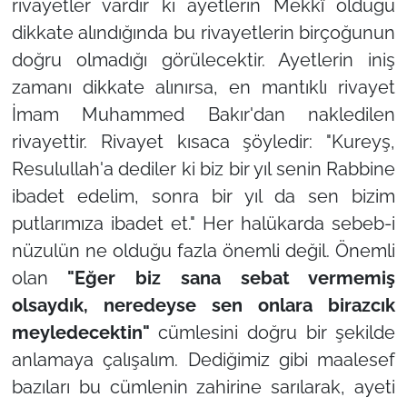
rivayetler vardır ki ayetlerin Mekkî olduğu
dikkate alındığında bu rivayetlerin birçoğunun
doğru olmadığı görülecektir. Ayetlerin iniş
zamanı dikkate alınırsa, en mantıklı rivayet
İmam Muhammed Bakır'dan nakledilen
rivayettir. Rivayet kısaca şöyledir:
"Kureyş,
Resulullah'a dediler ki biz bir yıl senin Rabbine
ibadet edelim, sonra bir yıl da sen bizim
putlarımıza ibadet et."
Her halükarda sebeb-i
nüzulün ne olduğu fazla önemli değil. Önemli
olan
"Eğer biz sana sebat vermemiş
olsaydık, neredeyse sen onlara birazcık
meyledecektin"
cümlesini doğru bir şekilde
anlamaya çalışalım. Dediğimiz gibi maalesef
bazıları bu cümlenin zahirine sarılarak, ayeti