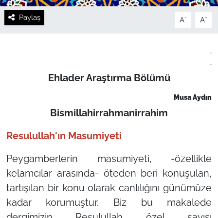
Paylaş
-
+
A
A
.
.
Ehlader Araştırma Bölümü
Musa Aydın
Bismillahirrahmanirrahim
Resulullah'ın Masumiyeti
Peygamberlerin masumiyeti, -özellikle
kelamcılar arasında- öteden beri konuşulan,
tartışılan bir konu olarak canlılığını günümüze
kadar korumuştur. Biz bu makalede
dergimizin Resulullah özel sayısı