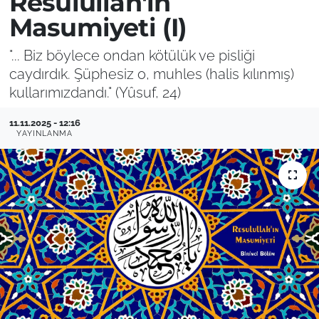
Resulullah'ın
Masumiyeti (I)
"... Biz böylece ondan kötülük ve pisliği
caydırdık. Şüphesiz o, muhles (halis kılınmış)
kullarımızdandı." (Yûsuf, 24)
11.11.2025 - 12:16
YAYINLANMA