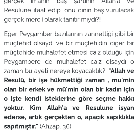
gerçek imanın baş şartının Allah'a ve
Resulüne itaat edip, onu dinin baş vurulacak
gerçek mercii olarak tanıtır mıydı?!
Eğer Peygamber bazılarının zannettiği gibi bir
müçtehid olsaydı ve bir müçtehidin diğer bir
müçtehide muhalefet etmesi caiz olduğu için
Peygambere de muhalefet caiz olsaydı o
zaman bu ayeti nereye koyacaktık?:
"Allah ve
Resulü, bir işe hükmettiği zaman , mu'min
olan bir erkek ve mû'min olan bir kadın için
o işte kendi isteklerine göre seçme hakkı
yoktur. Kim Allah'a ve Resulüne isyan
ederse, artık gerçekten o, apaçık sapıklıkla
sapıtmıştır."
(Ahzap, 36)