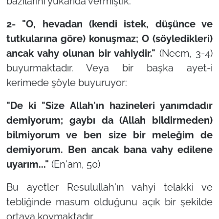
bazılarını yukarıda vermiştik.
2-
"O, hevadan (kendi istek, düşünce ve
tutkularına göre) konuşmaz; O (söyledikleri)
ancak vahy olunan bir vahiydir."
(Necm, 3-4)
buyurmaktadır. Veya bir başka ayet-i
kerimede şöyle buyuruyor:
"De ki "Size Allah'ın hazineleri yanımdadır
demiyorum; gaybı da (Allah bildirmeden)
bilmiyorum ve ben size bir meleğim de
demiyorum. Ben ancak bana vahy edilene
uyarım..."
(En'am, 50)
Bu ayetler Resulullah'ın vahyi telakki ve
tebliğinde masum olduğunu açık bir şekilde
ortaya koymaktadır.