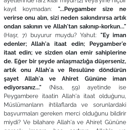
ayetlerinde farz kılar mıydı?
[2]
Veya yine hiçbir
kayıt koymadan:
"...Peygamber size ne
verirse onu alın, sizi neden sakındırırsa artık
ondan sakının ve Allah'tan sakınıp-korkun..."
(Haşr, 7) buyurur muydu? Yahut:
"Ey iman
edenler; Allah'a itaat edin; Peygamber'e
itaat edin; ve sizden olan emir sahiplerine
de. Eğer bir şeyde anlaşmazlığa düşerseniz,
artık onu Allah'a ve Resulüne döndürün
şayet Allah'a ve Ahiret Gününe iman
ediyorsanız..."
(Nisa, 59) ayetinde ise
Peygambere itaatin Allah'a itaat olduğunu,
Müslümanların ihtilaflarda ve sorunlardaki
başvurmaları gereken merci olduğunu bildirir
miydi? Ve bilahare Allah'a ve Ahiret Gününe