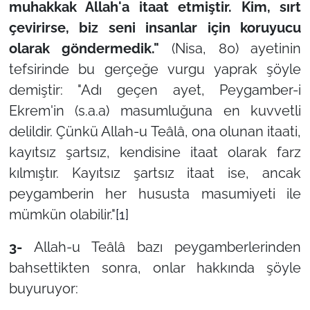
muhakkak Allah'a itaat etmiştir. Kim, sırt
çevirirse, biz seni insanlar için koruyucu
olarak göndermedik."
(Nisa, 80) ayetinin
tefsirinde bu gerçeğe vurgu yaprak şöyle
demiştir: "Adı geçen ayet, Peygamber-i
Ekrem'in (s.a.a) masumluğuna en kuvvetli
delildir. Çünkü Allah-u Teâlâ, ona olunan itaati,
kayıtsız şartsız, kendisine itaat olarak farz
kılmıştır. Kayıtsız şartsız itaat ise, ancak
peygamberin her hususta masumiyeti ile
mümkün olabilir."
[1]
3-
Allah-u Teâlâ bazı peygamberlerinden
bahsettikten sonra, onlar hakkında şöyle
buyuruyor: