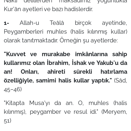
Nakli delillerden maksadımız yoğunlukla
Kur'ân ayetleri ve bazı hadislerdir.
1-
Allah-u Teâlâ birçok ayetinde,
Peygamberleri muhles (halis kılınmış kullar)
olarak tanıtmaktadır. Örneğin şu ayetlerde:
"Kuvvet ve murakabe imkânlarına sahip
kullarımız olan İbrahim, İshak ve Yakub'u da
an! Onları, ahireti sürekli hatırlama
özelliğiyle, samimi halis kullar yaptık."
(Sâd,
45–46)
"Kitapta Musa'yı da an. O, muhles (halis
kılınmış), peygamber ve resul idi." (Meryem,
51)