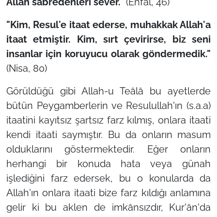
Allah sabredenleri sever."
(Enfâl, 46)
"Kim, Resul'e itaat ederse, muhakkak Allah'a
itaat etmiştir. Kim, sırt çevirirse, biz seni
insanlar için koruyucu olarak göndermedik."
(Nisa, 80)
Görüldüğü gibi Allah-u Teâlâ bu ayetlerde
bütün Peygamberlerin ve Resulullah'ın (s.a.a)
itaatini kayıtsız şartsız farz kılmış, onlara itaati
kendi itaati saymıştır. Bu da onların masum
olduklarını göstermektedir. Eğer onların
herhangi bir konuda hata veya günah
işlediğini farz edersek, bu o konularda da
Allah'ın onlara itaati bize farz kıldığı anlamına
gelir ki bu aklen de imkânsızdır, Kur'ân'da