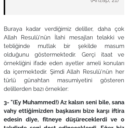
Buraya kadar verdiğimiz deliller, daha çok
Allah Resulü'nün İlahi mesajları telakki ve
tebliğinde mutlak bir şekilde masum
olduğunu göstermektedir. Gerçi itaat ve
örnekliğini ifade eden ayetler ameli konuları
da içermektedir. Şimdi Allah Resulü'nün her
türlü günahtan masumiyetini gösteren
delillerden bazı örnekler:
3-
"(Ey Muhammed!) Az kalsın seni bile, sana
vahy ettiğimizden başkasını bize karşı iftira
edesin diye, fitneye düşüreceklerdi ve o
takdirde seni dost edineceklerdi. Eğer biz