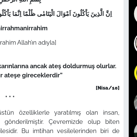
اِنَّ الَّذِينَ يَاْكُلُونَ اَمْوَالَ الْيَتَامٰٰٰى ظُلْمًا اِنَّمَا يَ
hirrahmanirrahim
ahim Allah’ın adıyla]
 karınlarına ancak ateş doldurmuş olurlar.
ir ateşe gireceklerdir”
[Nisa/10]
* * *
ün özelliklerle yaratılmış olan insan,
 gönderilmiştir. Çevremizde olup biten
lesidir. Bu imtihan vesilelerinden biri de