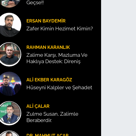
Geçse!!
ERSAN BAYDEMIR
Zafer Kimin Hezimet Kimin?
RAHMAN KARANLIK
Zalime Karşı, Mazluma Ve
Haklıya Destek: Direniş
ALI EKBER KARAGÖZ
Hüseyni Kalpler ve Şehadet
ALI ÇALAR
Zulme Susan, Zalimle
Beraberdir.
DR. MAHMUT ACAR