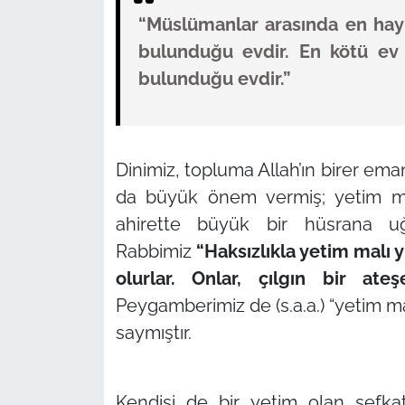
“Müslümanlar arasında en hayır
bulunduğu evdir. En kötü ev 
bulunduğu evdir.”
Dinimiz, topluma Allah’ın birer ema
da büyük önem vermiş; yetim m
ahirette büyük bir hüsrana uğra
Rabbimiz
“Haksızlıkla yetim malı 
olurlar. Onlar, çılgın bir ateş
Peygamberimiz de (s.a.a.)
“yetim m
saymıştır.
Kendisi de bir yetim olan şefka