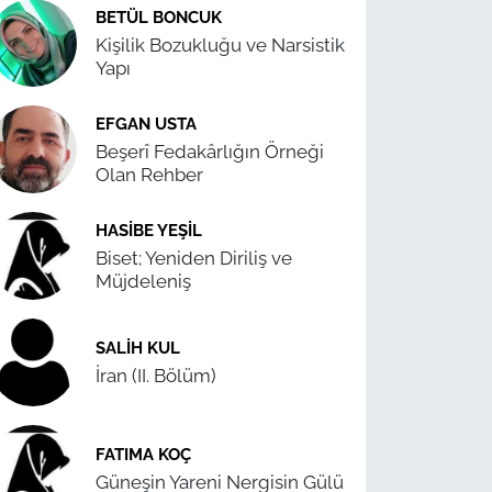
BETÜL BONCUK
Kişilik Bozukluğu ve Narsistik
Yapı
EFGAN USTA
Beşerî Fedakârlığın Örneği
Olan Rehber
HASIBE YEŞIL
Biset; Yeniden Diriliş ve
Müjdeleniş
SALIH KUL
İran (II. Bölüm)
FATIMA KOÇ
Güneşin Yareni Nergisin Gülü