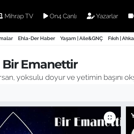
Mihrap TV
On4 Canlı
Yazarlar
rmalar
Ehla-Der Haber
Yaşam | Aile&GNÇ
Fıkıh | Ahk
 Bir Emanettir
rsan, yoksulu doyur ve yetimin başını okş