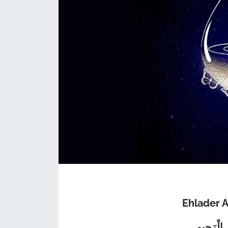
Ehlader 
 الْرَحِيمِ