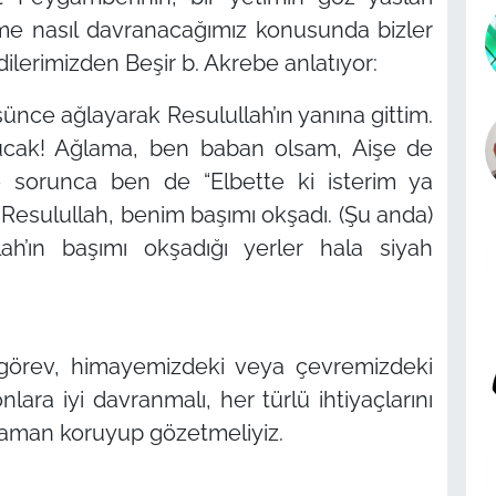
time nasıl davranacağımız konusunda bizler
dilerimizden Beşir b. Akrebe anlatıyor:
nce ağlayarak Resulullah’ın yanına gittim.
vrucak! Ağlama, ben baban olsam, Aişe de
 sorunca ben de “Elbette ki isterim ya
Resulullah, benim başımı okşadı. (Şu anda)
lah’ın başımı okşadığı yerler hala siyah
görev, himayemizdeki veya çevremizdeki
lara iyi davranmalı, her türlü ihtiyaçlarını
zaman koruyup gözetmeliyiz.