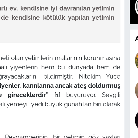
lı ev, kendisine iyi davranılan yetimin
de kendisine kötülük yapılan yetimin
A
neti olan yetimlerin mallarının korunmasına
alı yiyenlerin hem bu dünyada hem de
yacaklarını bildirmiştir. Nitekim Yüce
yiyenler, karınlarına ancak ateş doldurmuş
e gireceklerdir”
[1] buyuruyor. Sevgili
alı yemeyi”
yedi büyük günahtan biri olarak
t Peygamberinin, bir yetimin göz yasları