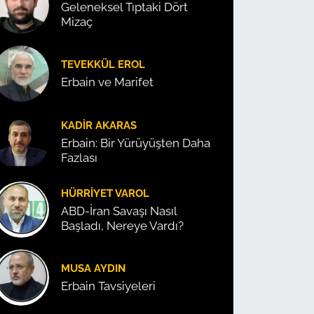
Geleneksel Tıptaki Dört
Mizaç
TEVEKKÜL EROL
Erbain ve Marifet
KADIR AKARAS
Erbain: Bir Yürüyüşten Daha
Fazlası
HÜRRIYET VAROL
ABD-İran Savaşı Nasıl
Başladı, Nereye Vardı?
MUSA AYDIN
Erbain Tavsiyeleri