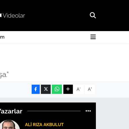
Videolar
am
a.”
-
+
A
A
Yazarlar
ALI RIZA AKBULUT