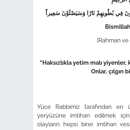
اْكُلُونَ فِي بُطُونِهِمْ نَارًا وَسَيَصْلَوْنَ سَعِيراً
Bismilla
[Rahman ve r
“Haksızlıkla yetim malı yiyenler,
Onlar, çılgın b
Yüce Rabbimiz tarafından en üst
yeryüzüne imtihan edilmek için
olayların hepsi birer imtihan vesi