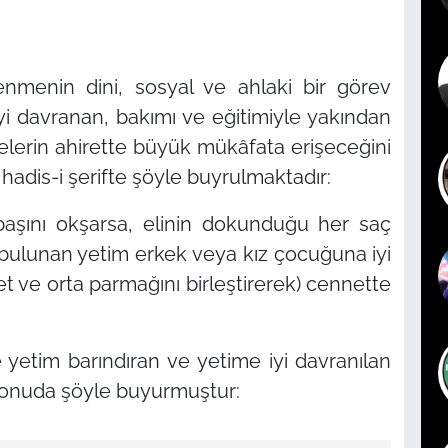
ilenmenin dini, sosyal ve ahlaki bir görev
yi davranan, bakımı ve eğitimiyle yakından
mselerin ahirette büyük mükâfata erişeceğini
ir hadis-i şerifte şöyle buyrulmaktadır:
n başını okşarsa, elinin dokunduğu her saç
da bulunan yetim erkek veya kız çocuğuna iyi
t ve orta parmağını birleştirerek) cennette
e yetim barındıran ve yetime iyi davranılan
 konuda şöyle buyurmuştur: