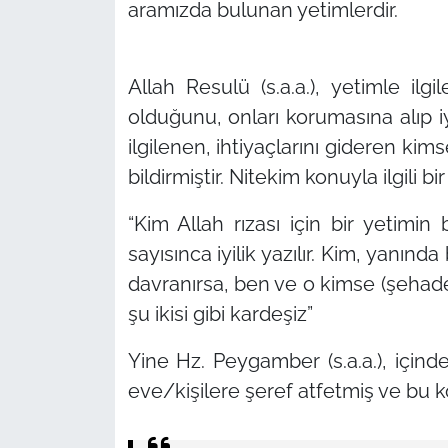
aramızda bulunan yetimlerdir.
Allah Resulü (s.a.a.), yetimle ilg
olduğunu, onları korumasına alıp i
ilgilenen, ihtiyaçlarını gideren ki
bildirmiştir. Nitekim konuyla ilgili b
“Kim Allah rızası için bir yetimi
sayısınca iyilik yazılır. Kim, yanın
davranırsa, ben ve o kimse (şehade
şu ikisi gibi kardeşiz”
Yine Hz. Peygamber (s.a.a.), içind
eve/kişilere şeref atfetmiş ve bu