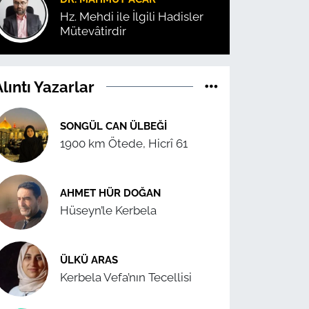
Hz. Mehdi ile İlgili Hadisler
Mütevâtirdir
lıntı Yazarlar
SONGÜL CAN ÜLBEĞI
1900 km Ötede, Hicrî 61
AHMET HÜR DOĞAN
Hüseyn’le Kerbela
ÜLKÜ ARAS
Kerbela Vefa’nın Tecellisi