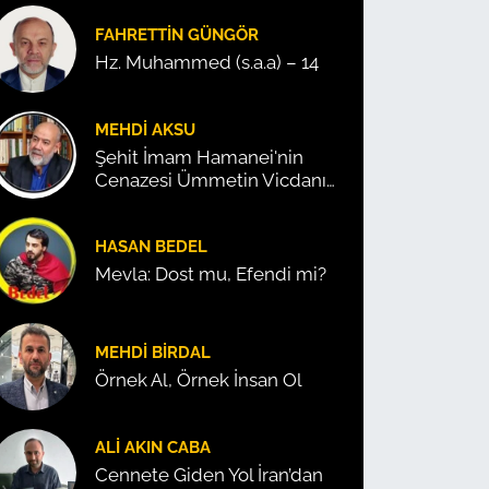
FAHRETTIN GÜNGÖR
Hz. Muhammed (s.a.a) – 14
MEHDI AKSU
Şehit İmam Hamanei'nin
Cenazesi Ümmetin Vicdanını
Konuşturdu!
HASAN BEDEL
Mevla: Dost mu, Efendi mi?
MEHDI BIRDAL
Örnek Al, Örnek İnsan Ol
ALI AKIN CABA
Cennete Giden Yol İran’dan