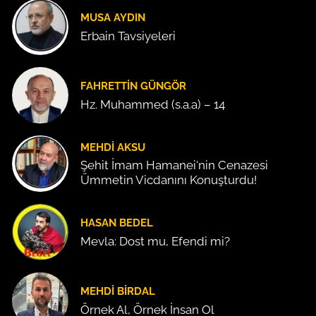
MUSA AYDIN
Erbain Tavsiyeleri
FAHRETTIN GÜNGÖR
Hz. Muhammed (s.a.a) – 14
MEHDI AKSU
Şehit İmam Hamanei'nin Cenazesi
Ümmetin Vicdanını Konuşturdu!
HASAN BEDEL
Mevla: Dost mu, Efendi mi?
MEHDI BIRDAL
Örnek Al, Örnek İnsan Ol