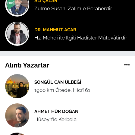
ALI ÇALAR
Zulme Susan, Zalimle Beraberdir.
DR. MAHMUT ACAR
Hz. Mehdi ile İlgili Hadisler Mütevâtirdir
Alıntı Yazarlar
SONGÜL CAN ÜLBEĞI
1900 km Ötede, Hicrî 61
AHMET HÜR DOĞAN
Hüseyn’le Kerbela