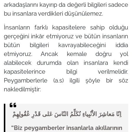
arkadaşlarını kayırıp da değerli bilgileri sadece
bu insanlara verdikleri düşünülemez.
İnsanların farklı kapasitelere sahip olduğu
gerçeğini inkâr etmiyoruz ve bütün insanların
bütün bilgileri kavrayabileceğini iddia
etmiyoruz. Ancak kemale doğru yol
alabilecek durumda olan insanlara kendi
kapasitelerince bilgi verilmelidir.
Peygamberlerle (a.s) ilgili şöyle bir söz
nakledilmiştir:
اِنّا مَعاشِرَ الاَْنْبِياءِ نُكَلِّمُ النّاسَ عَلى قَدْرِ عُقُولِهِمْ
“Biz peygamberler insanlarla akıllarının