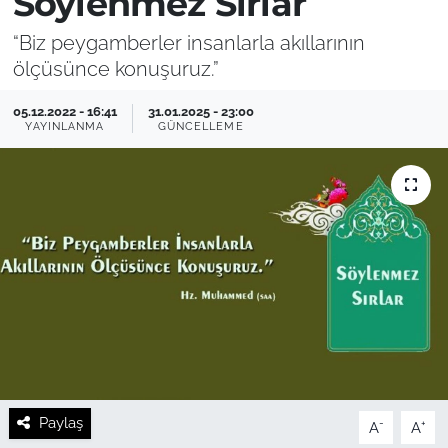
Söylenmez Sırlar
“Biz peygamberler insanlarla akıllarının
ölçüsünce konuşuruz.”
05.12.2022 - 16:41
31.01.2025 - 23:00
YAYINLANMA
GÜNCELLEME
Paylaş
-
+
A
A