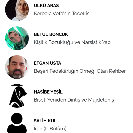
ÜLKÜ ARAS
Kerbela Vefa’nın Tecellisi
BETÜL BONCUK
Kişilik Bozukluğu ve Narsistik Yapı
EFGAN USTA
Beşerî Fedakârlığın Örneği Olan Rehber
HASIBE YEŞIL
Biset; Yeniden Diriliş ve Müjdeleniş
SALIH KUL
İran (II. Bölüm)