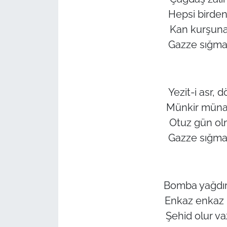
Hepsi birden 
Kan kurşuna 
Gazze sığmaz
Yezit-i asr, 
Münkir münaf
Otuz gün ol
Gazze sığmaz
Bomba yağdır
Enkaz enkaz 
Şehid olur 