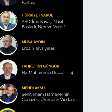
Fazlası
HÜRRIYET VAROL
ABD-İran Savaşı Nasıl
Başladı, Nereye Vardı?
MUSA AYDIN
Erbain Tavsiyeleri
FAHRETTIN GÜNGÖR
Hz. Muhammed (s.a.a) – 14
MEHDI AKSU
Şehit İmam Hamanei'nin
Cenazesi Ümmetin Vicdanını
Konuşturdu!