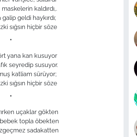
maskelerin kaldırdı,.
galip geldi haykırdı;
ki sığsın hiçbir söze
*
dört yana kan kusuyor
ık seyredip susuyor.
muş katliam sürüyor;
ki sığsın hiçbir söze
*
ırken uçaklar gökten
bebek topla öbekten
vazgeçmez sadakatten