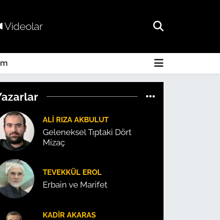
Videolar
am
Yazarlar
ALI RIZA AKBULUT
Geleneksel Tıptaki Dört
Mizaç
TEVEKKÜL EROL
Erbain ve Marifet
KADIR AKARAS