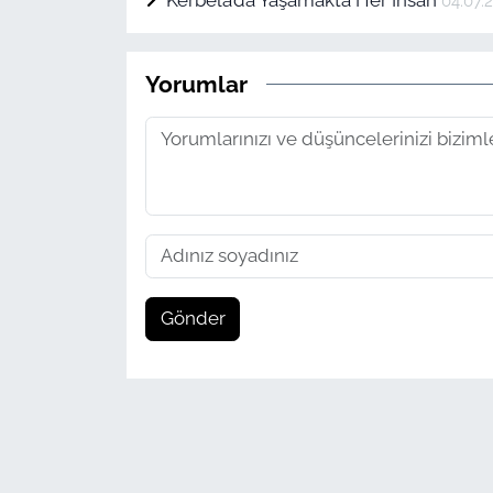
Kerbelâ’da Yaşamakta Her İnsan
04.07.
Yorumlar
Gönder