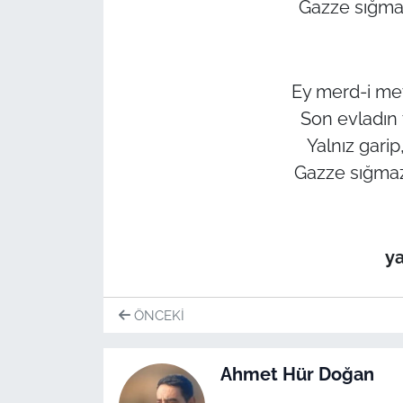
Gazze sığmaz
Ey merd-i me
Son evladın 
Yalnız garip
Gazze sığmazk
ya
ÖNCEKI
Ahmet Hür Doğan