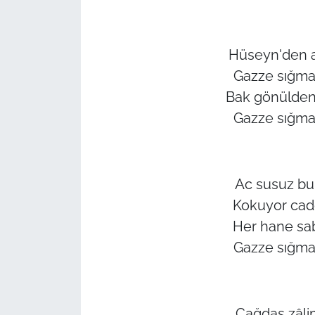
Hüseyn'den a
Gazze sığmaz
Bak gönülden
Gazze sığmaz
Ac susuz bu
Kokuyor cad
Her hane sab
Gazze sığmaz
Çağdaş zâlim