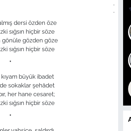
.
.
lmış dersi özden öze
ki sığsın hiçbir söze
 gönüle gözden göze
ki sığsın hiçbir söze
*
 kıyam büyük ibadet
de sokaklar şehâdet
ır, her hane cesaret;
ki sığsın hiçbir söze
*
A
ler vahşice, saldırdı