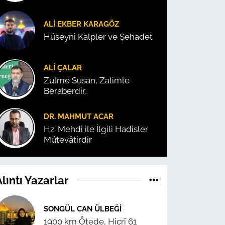
ALI EKBER KARAGÖZ
Hüseyni Kalpler ve Şehadet
ALI ÇALAR
Zulme Susan, Zalimle
Beraberdir.
DR. MAHMUT ACAR
Hz. Mehdi ile İlgili Hadisler
Mütevâtirdir
lıntı Yazarlar
SONGÜL CAN ÜLBEĞI
1900 km Ötede, Hicrî 61