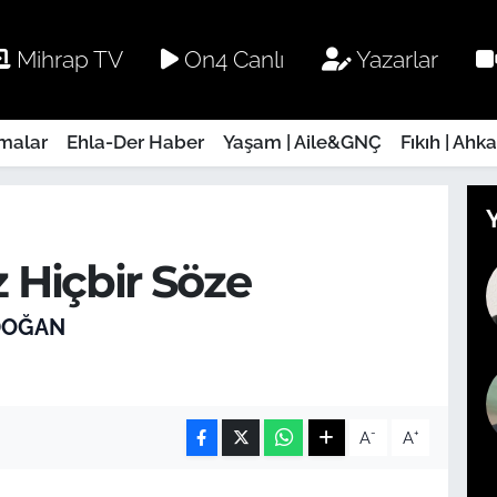
Mihrap TV
On4 Canlı
Yazarlar
rmalar
Ehla-Der Haber
Yaşam | Aile&GNÇ
Fıkıh | Ahk
 Hiçbir Söze
DOĞAN
-
+
A
A