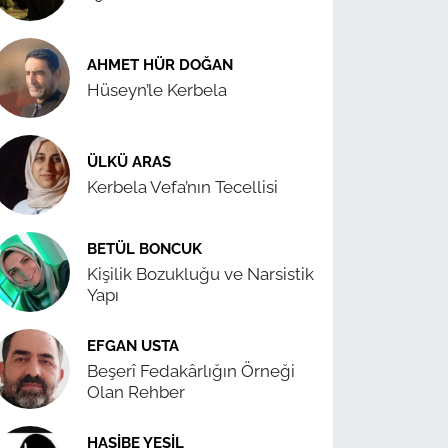
AHMET HÜR DOĞAN
Hüseyn’le Kerbela
ÜLKÜ ARAS
Kerbela Vefa’nın Tecellisi
BETÜL BONCUK
Kişilik Bozukluğu ve Narsistik
Yapı
EFGAN USTA
Beşerî Fedakârlığın Örneği
Olan Rehber
HASIBE YEŞIL