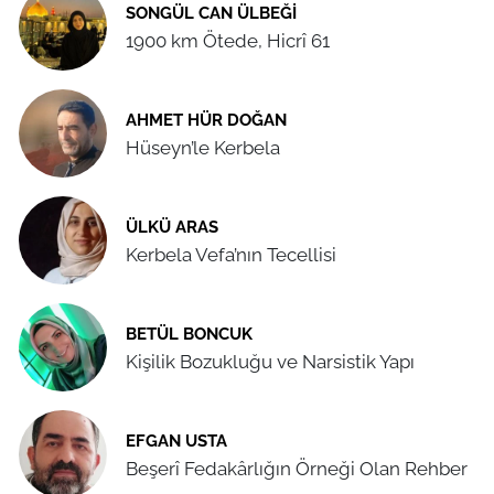
SONGÜL CAN ÜLBEĞI
1900 km Ötede, Hicrî 61
AHMET HÜR DOĞAN
Hüseyn’le Kerbela
ÜLKÜ ARAS
Kerbela Vefa’nın Tecellisi
BETÜL BONCUK
Kişilik Bozukluğu ve Narsistik Yapı
EFGAN USTA
Beşerî Fedakârlığın Örneği Olan Rehber