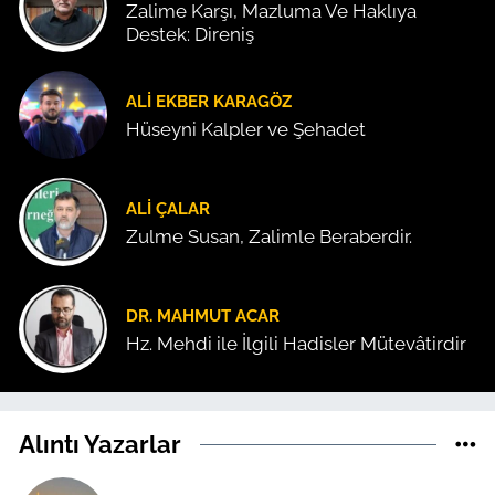
Zalime Karşı, Mazluma Ve Haklıya
Destek: Direniş
ALI EKBER KARAGÖZ
Hüseyni Kalpler ve Şehadet
ALI ÇALAR
Zulme Susan, Zalimle Beraberdir.
DR. MAHMUT ACAR
Hz. Mehdi ile İlgili Hadisler Mütevâtirdir
Alıntı Yazarlar