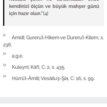
kendinizi ölçün ve büyük mahşer günü
için hazır olun.”
[4]
[1]
Amidî; Gureru’l-Hikem ve Dureru’l-Kilem, s.
236.
[2]
a.g.e.
[3]
Kuleynî; Kâfî, C. 2, s. 435.
[4]
Hürrü’l-Âmilî; Vesâilu’ş-Şia, C. 16, s. 99.