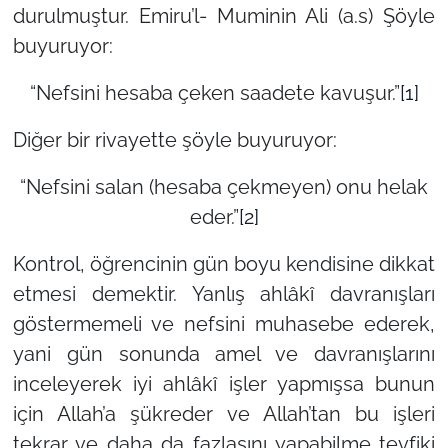
durulmuştur. Emiru’l- Muminin Ali (a.s) Şöyle
buyuruyor:
“Nefsini hesaba çeken saadete kavuşur.”
[1]
Diğer bir rivayette şöyle buyuruyor:
“Nefsini salan (hesaba çekmeyen) onu helak
eder.”
[2]
Kontrol, öğrencinin gün boyu kendisine dikkat
etmesi demektir. Yanlış ahlâkî davranışları
göstermemeli ve nefsini muhasebe ederek,
yani gün sonunda amel ve davranışlarını
inceleyerek iyi ahlâkî işler yapmışsa bunun
için Allah’a şükreder ve Allah’tan bu işleri
tekrar ve daha da fazlasını yapabilme tevfiki