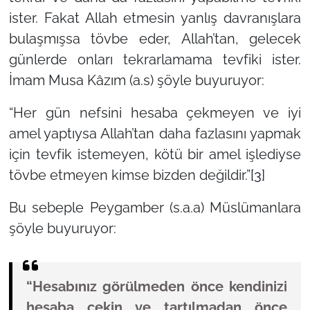
ister. Fakat Allah etmesin yanlış davranışlara
bulaşmışsa tövbe eder, Allah’tan, gelecek
günlerde onları tekrarlamama tevfiki ister.
İmam Musa Kâzım (a.s) şöyle buyuruyor:
“Her gün nefsini hesaba çekmeyen ve iyi
amel yaptıysa Allah’tan daha fazlasını yapmak
için tevfik istemeyen, kötü bir amel işlediyse
tövbe etmeyen kimse bizden değildir.”
[3]
Bu sebeple Peygamber (s.a.a) Müslümanlara
şöyle buyuruyor:
“Hesabınız görülmeden önce kendinizi
hesaba çekin ve tartılmadan önce