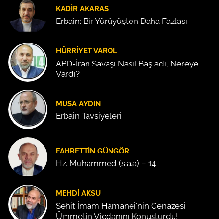
KADIR AKARAS
Erbain: Bir Yürüyüşten Daha Fazlası
HÜRRIYET VAROL
ABD-İran Savaşı Nasıl Başladı, Nereye
Vardı?
MUSA AYDIN
Erbain Tavsiyeleri
FAHRETTIN GÜNGÖR
Hz. Muhammed (s.a.a) – 14
MEHDI AKSU
Şehit İmam Hamanei'nin Cenazesi
Ümmetin Vicdanını Konuşturdu!