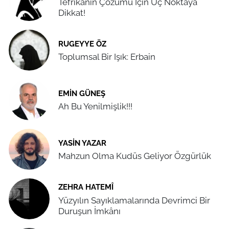
Tefrikanın Çözümü İçin Üç Noktaya
Dikkat!
RUGEYYE ÖZ
Toplumsal Bir Işık: Erbain
EMIN GÜNEŞ
Ah Bu Yenilmişlik!!!
YASIN YAZAR
Mahzun Olma Kudüs Geliyor Özgürlük
ZEHRA HATEMÎ
Yüzyılın Sayıklamalarında Devrimci Bir
Duruşun İmkânı