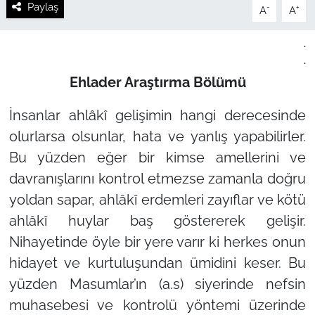
Paylaş
-
+
A
A
.
.
Ehlader Araştırma Bölümü
İnsanlar ahlâkî gelişimin hangi derecesinde
olurlarsa olsunlar, hata ve yanlış yapabilirler.
Bu yüzden eğer bir kimse amellerini ve
davranışlarını kontrol etmezse zamanla doğru
yoldan sapar, ahlâkî erdemleri zayıflar ve kötü
ahlâkî huylar baş göstererek gelişir.
Nihayetinde öyle bir yere varır ki herkes onun
hidayet ve kurtuluşundan ümidini keser. Bu
yüzden Masumlar’ın (a.s) siyerinde nefsin
muhasebesi ve kontrolü yöntemi üzerinde