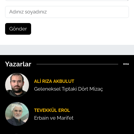
Gönder
Yazarlar
ALI RIZA AKBULUT
Geleneksel Tıptaki Dört Mizaç
TEVEKKÜL EROL
Erbain ve Marifet