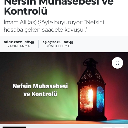
Nefsin Muhasebesi ve
Kontrolü
İmam Ali (as) Şöyle buyuruyor: “Nefsini
hesaba çeken saadete kavuşur.”
06.12.2022 - 18:45
15.07.2024 - 00:45
YAYINLANMA
GÜNCELLEME