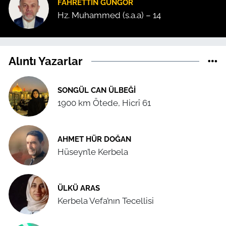
FAHRETTIN GÜNGÖR
Hz. Muhammed (s.a.a) – 14
Alıntı Yazarlar
SONGÜL CAN ÜLBEĞI
1900 km Ötede, Hicrî 61
AHMET HÜR DOĞAN
Hüseyn’le Kerbela
ÜLKÜ ARAS
Kerbela Vefa’nın Tecellisi