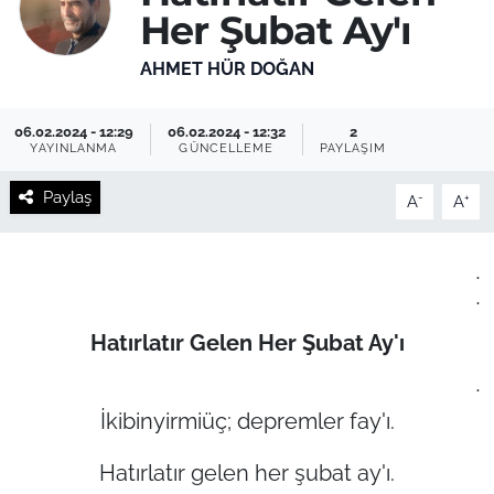
Her Şubat Ay'ı
AHMET HÜR DOĞAN
06.02.2024 - 12:29
06.02.2024 - 12:32
2
YAYINLANMA
GÜNCELLEME
PAYLAŞIM
Paylaş
-
+
A
A
.
.
Hatırlatır Gelen Her Şubat Ay'ı
.
İkibinyirmiüç; depremler fay'ı.
Hatırlatır gelen her şubat ay'ı.