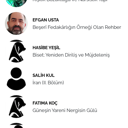
EFGAN USTA
Beşerî Fedakârlığın Örneği Olan Rehber
HASIBE YEŞIL
Biset; Yeniden Diriliş ve Müjdeleniş
SALIH KUL
İran (II. Bölüm)
FATIMA KOÇ
Güneşin Yareni Nergisin Gülü