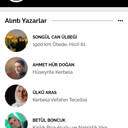
Alıntı Yazarlar
SONGÜL CAN ÜLBEĞI
1900 km Ötede, Hicrî 61
AHMET HÜR DOĞAN
Hüseyn’le Kerbela
ÜLKÜ ARAS
Kerbela Vefa’nın Tecellisi
BETÜL BONCUK
Kişilik Bozukluğu ve Narsistik Yapı