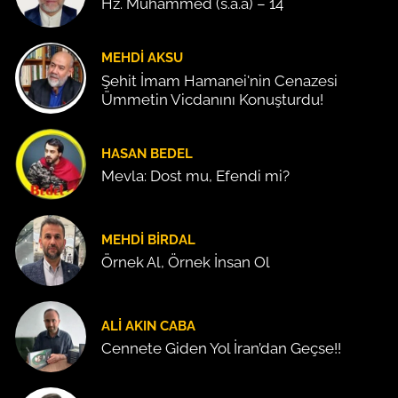
Hz. Muhammed (s.a.a) – 14
MEHDI AKSU
Şehit İmam Hamanei'nin Cenazesi
Ümmetin Vicdanını Konuşturdu!
HASAN BEDEL
Mevla: Dost mu, Efendi mi?
MEHDI BIRDAL
Örnek Al, Örnek İnsan Ol
ALI AKIN CABA
Cennete Giden Yol İran’dan Geçse!!