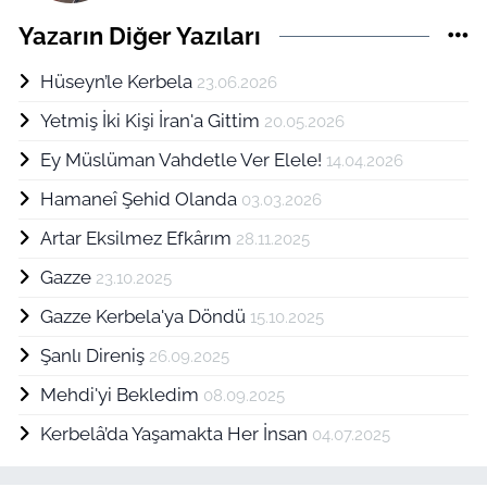
Yazarın Diğer Yazıları
Hüseyn’le Kerbela
23.06.2026
Yetmiş İki Kişi İran'a Gittim
20.05.2026
Ey Müslüman Vahdetle Ver Elele!
14.04.2026
Hamaneî Şehid Olanda
03.03.2026
Artar Eksilmez Efkârım
28.11.2025
Gazze
23.10.2025
Gazze Kerbela'ya Döndü
15.10.2025
Şanlı Direniş
26.09.2025
Mehdi'yi Bekledim
08.09.2025
Kerbelâ’da Yaşamakta Her İnsan
04.07.2025