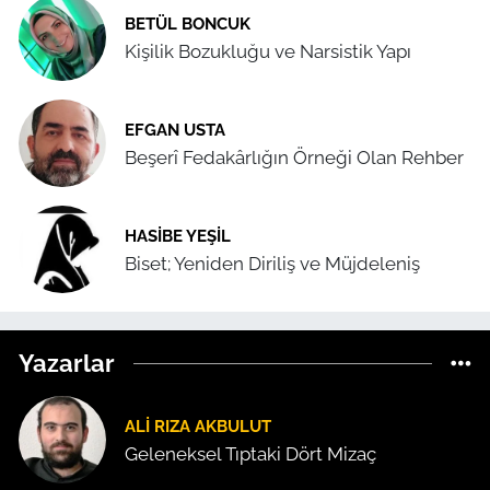
BETÜL BONCUK
Kişilik Bozukluğu ve Narsistik Yapı
EFGAN USTA
Beşerî Fedakârlığın Örneği Olan Rehber
HASIBE YEŞIL
Biset; Yeniden Diriliş ve Müjdeleniş
Yazarlar
ALI RIZA AKBULUT
Geleneksel Tıptaki Dört Mizaç