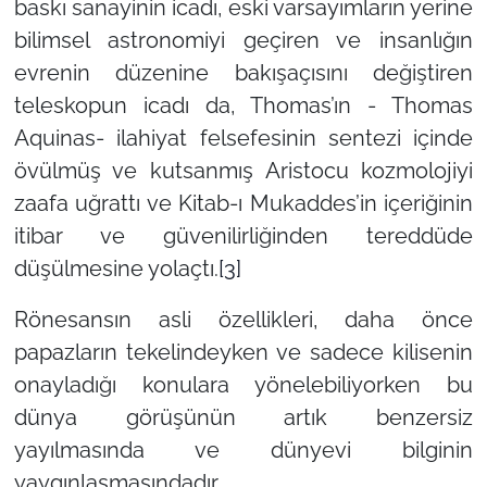
baskı sanayinin icadı, eski varsayımların yerine
bilimsel astronomiyi geçiren ve insanlığın
evrenin düzenine bakışaçısını değiştiren
teleskopun icadı da, Thomas’ın - Thomas
Aquinas- ilahiyat felsefesinin sentezi içinde
övülmüş ve kutsanmış Aristocu kozmolojiyi
zaafa uğrattı ve Kitab-ı Mukaddes’in içeriğinin
itibar ve güvenilirliğinden tereddüde
düşülmesine yolaçtı.
[3]
Rönesansın asli özellikleri, daha önce
papazların tekelindeyken ve sadece kilisenin
onayladığı konulara yönelebiliyorken bu
dünya görüşünün artık benzersiz
yayılmasında ve dünyevi bilginin
yaygınlaşmasındadır.