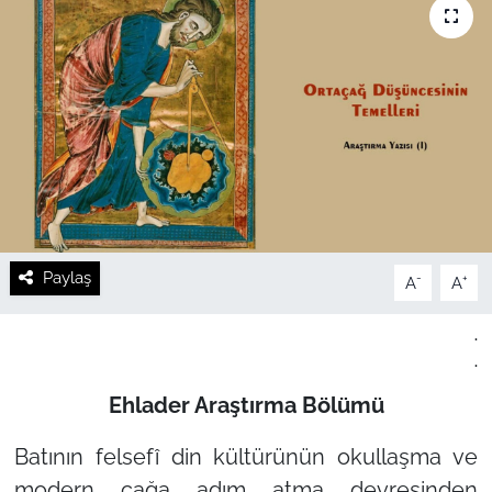
Paylaş
-
+
A
A
.
.
Ehlader Araştırma Bölümü
Batının felsefî din kültürünün okullaşma ve
modern çağa adım atma devresinden