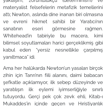
yaklaşım, zorunlulukçu (determinism) ve
materyalist felsefelerin metafizik temellerini
attı; Newton, aslında dine inanan biri olmasına
ve evreni hikmet sahibi bir Yaratıcı’nın
sanatının eseri görmesine rağmen.
Whitehead’in tabiriyle bu macera, kimi
bilimsel soyutlamaları harici gerçeklikmiş gibi
kabul eden “yersiz nesnellikle çarpılmış
yanıltmaca” idi.
Ama her halükarda Newton’un yasaları birçok
zihin için Tanrı’nın fiili alanını, daimi babacan
şefkatle açıklamıyor, ilk sebep düzeyinde ve
yaratılışın ilk eylemi iyimserliğiyle sınırlı
tutuyordu. Gerçi pek çok zevk ehli, Kitab-ı
Mukaddes’in içinde geçen ve Hıristiyanlık