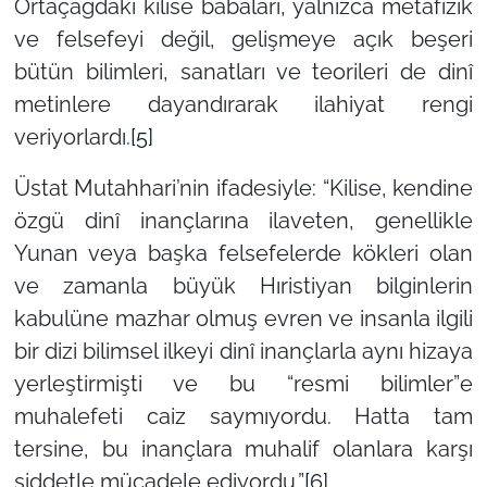
Ortaçağdaki kilise babaları, yalnızca metafizik
ve felsefeyi değil, gelişmeye açık beşeri
bütün bilimleri, sanatları ve teorileri de dinî
metinlere dayandırarak ilahiyat rengi
veriyorlardı.
[5]
Üstat Mutahhari’nin ifadesiyle:
“Kilise, kendine
özgü dinî inançlarına ilaveten, genellikle
Yunan veya başka felsefelerde kökleri olan
ve zamanla büyük Hıristiyan bilginlerin
kabulüne mazhar olmuş evren ve insanla ilgili
bir dizi bilimsel ilkeyi dinî inançlarla aynı hizaya
yerleştirmişti ve bu “resmi bilimler”e
muhalefeti caiz saymıyordu. Hatta tam
tersine, bu inançlara muhalif olanlara karşı
şiddetle mücadele ediyordu.”
[6]