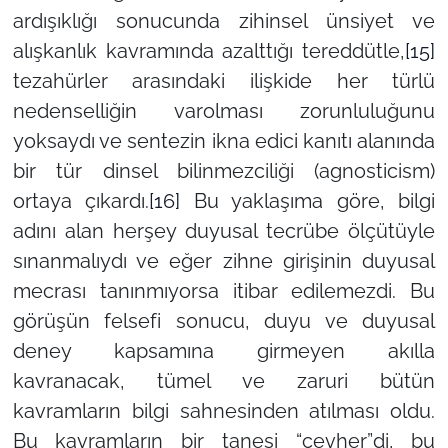
ardışıklığı sonucunda zihinsel ünsiyet ve
alışkanlık kavramında azalttığı tereddütle,
[15]
tezahürler arasındaki ilişkide her türlü
nedenselliğin varolması zorunluluğunu
yoksaydı ve sentezin ikna edici kanıtı alanında
bir tür dinsel bilinmezciliği (agnosticism)
ortaya çıkardı.
[16]
Bu yaklaşıma göre, bilgi
adını alan herşey duyusal tecrübe ölçütüyle
sınanmalıydı ve eğer zihne girişinin duyusal
mecrası tanınmıyorsa itibar edilemezdi. Bu
görüşün felsefi sonucu, duyu ve duyusal
deney kapsamına girmeyen akılla
kavranacak, tümel ve zaruri bütün
kavramların bilgi sahnesinden atılması oldu.
Bu kavramların bir tanesi
“cevher”
di, bu