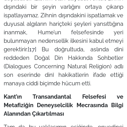
dışındaki bir şeyin varlığını ortaya çıkarıp
ispatlayamaz. Zihnin dışındakini ispatlamak ve
duyusal algıların hariçteki şeyleri yansıttığına
inanmak, Hume’un felsefesinde yeri
bulunmayan nedensellik ilkesini kabul etmeyi
gerektirir.
[17]
Bu doğrultuda, aslında dini
reddeden Doğal Din Hakkında Sohbetler
(Dialogues Concerning Natural Religion) adlı
son eserinde dinî hakikatlerin ifade ettiği
manaya ciddi biçimde hücum etti.
Kant’ın Transandantal Felsefesi ve
Metafiziğin Deneyselcilik Mecrasında Bilgi
Alanından Çıkartılması
Tam da bu yaklaşımın eşiğinde, onyedinci