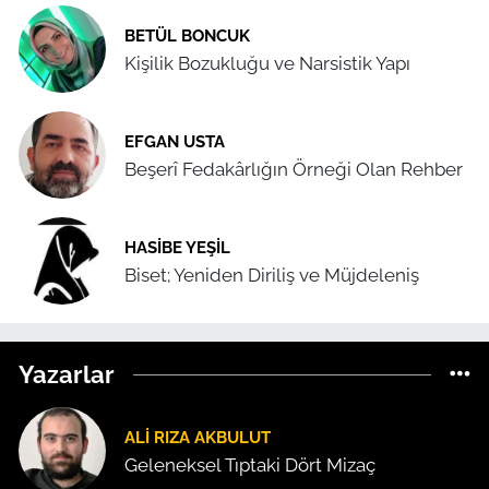
BETÜL BONCUK
Kişilik Bozukluğu ve Narsistik Yapı
EFGAN USTA
Beşerî Fedakârlığın Örneği Olan Rehber
HASIBE YEŞIL
Biset; Yeniden Diriliş ve Müjdeleniş
Yazarlar
ALI RIZA AKBULUT
Geleneksel Tıptaki Dört Mizaç