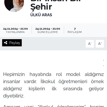
Şehir
ÜLKÜ ARAS
24.11.2024 - 21:00
24.11.2024 - 21:00
7
YAYINLANMA
GÜNCELLEME
PAYLAŞIM
Paylaş
-
+
A
A
.
.
Hepimizin hayatında rol model aldığımız
insanlar vardır. İlkokul öğretmenleri örnek
aldığımız kişilerin ilk sırasında geliyor
diyebiliriz.