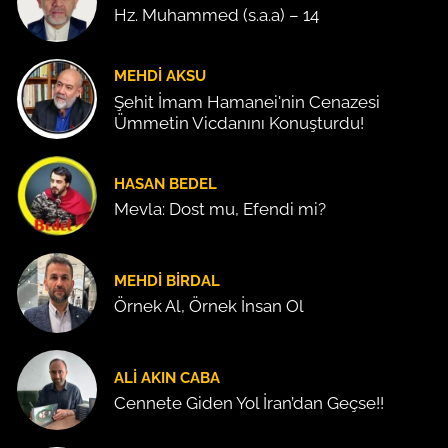
Hz. Muhammed (s.a.a) – 14
MEHDI AKSU
Şehit İmam Hamanei'nin Cenazesi
Ümmetin Vicdanını Konuşturdu!
HASAN BEDEL
Mevla: Dost mu, Efendi mi?
MEHDI BIRDAL
Örnek Al, Örnek İnsan Ol
ALI AKIN CABA
Cennete Giden Yol İran’dan Geçse!!