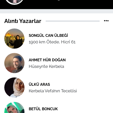
Alıntı Yazarlar
SONGÜL CAN ÜLBEĞI
1900 km Ötede, Hicrî 61
AHMET HÜR DOĞAN
Hüseyn’le Kerbela
ÜLKÜ ARAS
Kerbela Vefa’nın Tecellisi
BETÜL BONCUK