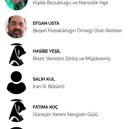
Kişilik Bozukluğu ve Narsistik Yapı
EFGAN USTA
Beşerî Fedakârlığın Örneği Olan Rehber
HASIBE YEŞIL
Biset; Yeniden Diriliş ve Müjdeleniş
SALIH KUL
İran (II. Bölüm)
FATIMA KOÇ
Güneşin Yareni Nergisin Gülü