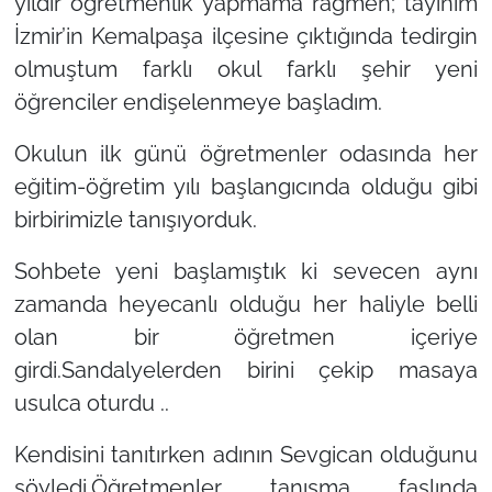
yıldır öğretmenlik yapmama rağmen; tayinim
İzmir’in Kemalpaşa ilçesine çıktığında tedirgin
olmuştum farklı okul farklı şehir yeni
öğrenciler endişelenmeye başladım.
Okulun ilk günü öğretmenler odasında her
eğitim-öğretim yılı başlangıcında olduğu gibi
birbirimizle tanışıyorduk.
Sohbete yeni başlamıştık ki sevecen aynı
zamanda heyecanlı olduğu her haliyle belli
olan bir öğretmen içeriye
girdi.Sandalyelerden birini çekip masaya
usulca oturdu ..
Kendisini tanıtırken adının Sevgican olduğunu
söyledi.Öğretmenler tanışma faslında