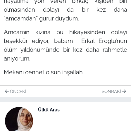
hayatıma yön veren birkaç kişiden biri
olmasından dolayı da bir kez daha
“amcamdan” gurur duydum.
Amcamın kızına bu hikayesinden dolayı
teşekkür ediyor, babam Erkal Eroğlu’nun
ölüm yıldönümünde bir kez daha rahmetle
anıyorum..
Mekanı cennet olsun inşallah..
ÖNCEKI
SONRAKI
Ülkü Aras