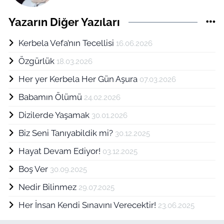
Yazarın Diğer Yazıları
Kerbela Vefa’nın Tecellisi
16.06.2026
Özgürlük
18.03.2026
Her yer Kerbela Her Gün Aşura
07.03.2026
Babamın Ölümü
24.02.2026
Dizilerde Yaşamak
30.01.2026
Biz Seni Tanıyabildik mi?
30.12.2025
Hayat Devam Ediyor!
03.12.2025
Boş Ver
30.09.2025
Nedir Bilinmez
29.07.2025
Her İnsan Kendi Sınavını Verecektir!
23.06.2025