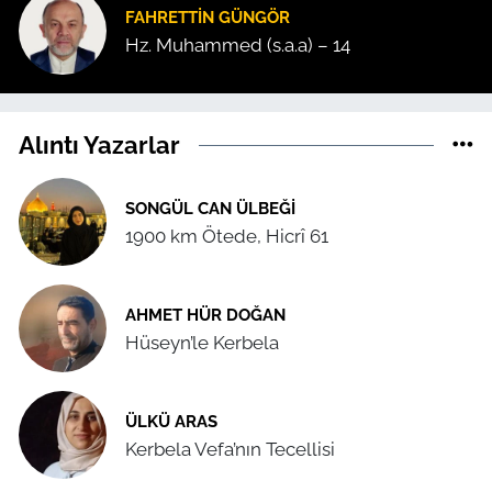
FAHRETTIN GÜNGÖR
Hz. Muhammed (s.a.a) – 14
Alıntı Yazarlar
SONGÜL CAN ÜLBEĞI
1900 km Ötede, Hicrî 61
AHMET HÜR DOĞAN
Hüseyn’le Kerbela
ÜLKÜ ARAS
Kerbela Vefa’nın Tecellisi