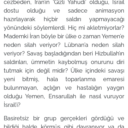
cezbeden, İran’ın
‘Gizli Yahudi’
olduğu, İsrail
dostu olduğu ve sadece animasyon
hazırlayarak hiçbir saldırı yapmayacağı
yönündeki söylemlerdi. Hiç mi akletmiyorlar?
Mademki İran böyle bir ülke o zaman Yemen’e
neden silah veriyor? Lübnan’a neden silah
veriyor? Savaş başladığından beri Hizbullah’ın
saldırıları, ümmetin kaybolmuş onurunu diri
tutmak için değil midir? Ülke içindeki savaşı
yeni bitmiş, hala toparlanma emaresi
bulunmayan, açlığın ve hastalığın yaygın
olduğu Yemen, Ensarullah ile nasıl vuruyor
İsrail’i?
Basiretsiz bir grup gerçekleri gördüğü ve
bildiği halde körmüş gibi davranıyor ya da