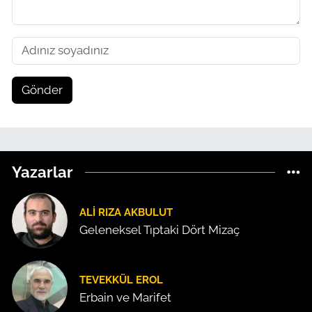
Gönder
Yazarlar
ALI RIZA AKBULUT
Geleneksel Tıptaki Dört Mizaç
TEVEKKÜL EROL
Erbain ve Marifet