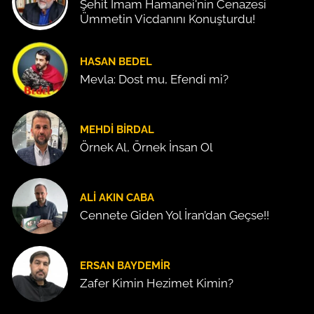
Şehit İmam Hamanei'nin Cenazesi
Ümmetin Vicdanını Konuşturdu!
HASAN BEDEL
Mevla: Dost mu, Efendi mi?
MEHDI BIRDAL
Örnek Al, Örnek İnsan Ol
ALI AKIN CABA
Cennete Giden Yol İran’dan Geçse!!
ERSAN BAYDEMIR
Zafer Kimin Hezimet Kimin?