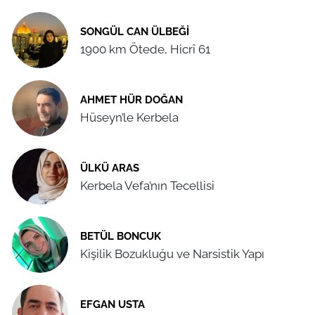
SONGÜL CAN ÜLBEĞI
1900 km Ötede, Hicrî 61
AHMET HÜR DOĞAN
Hüseyn’le Kerbela
ÜLKÜ ARAS
Kerbela Vefa’nın Tecellisi
BETÜL BONCUK
Kişilik Bozukluğu ve Narsistik Yapı
EFGAN USTA