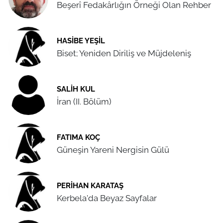
Beşerî Fedakârlığın Örneği Olan Rehber
HASIBE YEŞIL
Biset; Yeniden Diriliş ve Müjdeleniş
SALIH KUL
İran (II. Bölüm)
FATIMA KOÇ
Güneşin Yareni Nergisin Gülü
PERIHAN KARATAŞ
Kerbela'da Beyaz Sayfalar