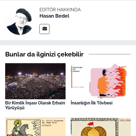
EDITÖR HAKKINDA
Hasan Bedel
Bunlar da ilginizi çekebilir
Bir Kimlik İnşası Olarak Erbaîn
İnsanlığın İlk Tövbesi
Yürüyüşü