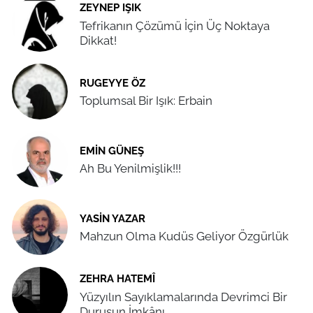
ZEYNEP IŞIK
Tefrikanın Çözümü İçin Üç Noktaya
Dikkat!
RUGEYYE ÖZ
Toplumsal Bir Işık: Erbain
EMIN GÜNEŞ
Ah Bu Yenilmişlik!!!
YASIN YAZAR
Mahzun Olma Kudüs Geliyor Özgürlük
ZEHRA HATEMÎ
Yüzyılın Sayıklamalarında Devrimci Bir
Duruşun İmkânı