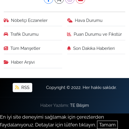
Nöbetçi Eczaneler
Hava Durumu
Trafik Durumu
Puan Durumu ve Fikstür
Tüm Manşetler
Son Dakika Haberleri
Haber Arşivi
RSS
Copyright © 2022. Her hakkı saklıdır.
Haber Yazılımı:
TE Bilişim
En iyi site deneyimi sağlamak için çerezlerden
faydalanıyoruz. Detaylar için lütfen tıklayın.
Tamam