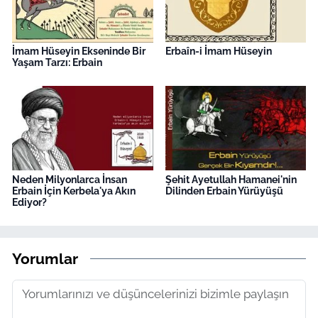
İmam Hüseyin Ekseninde Bir
Erbaîn-i İmam Hüseyin
Yaşam Tarzı: Erbain
Neden Milyonlarca İnsan
Şehit Ayetullah Hamanei'nin
Erbain İçin Kerbela'ya Akın
Dilinden Erbain Yürüyüşü
Ediyor?
Yorumlar