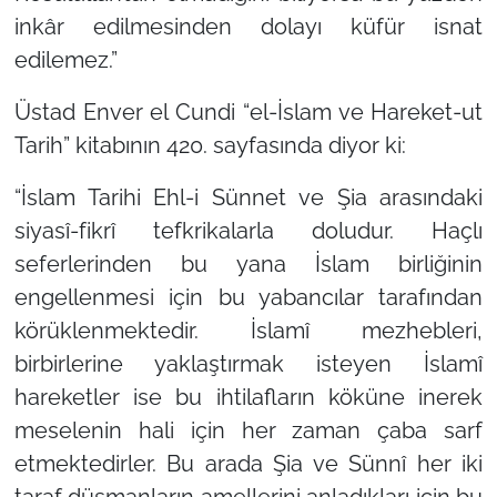
inkâr edilmesinden dolayı küfür isnat
edilemez.”
Üstad Enver el Cundi
“el-İslam ve Hareket-ut
Tarih”
kitabının 420. sayfasında diyor ki:
“İslam Tarihi Ehl-i Sünnet ve Şia arasındaki
siyasî-fikrî tefkrikalarla doludur. Haçlı
seferlerinden bu yana İslam birliğinin
engellenmesi için bu yabancılar tarafından
körüklenmektedir. İslamî mezhebleri,
birbirlerine yaklaştırmak isteyen İslamî
hareketler ise bu ihtilafların köküne inerek
meselenin hali için her zaman çaba sarf
etmektedirler. Bu arada Şia ve Sünnî her iki