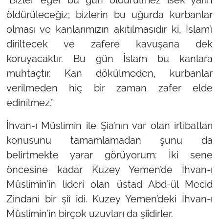
öldürüleceğiz; bizlerin bu uğurda kurbanlar
olması ve kanlarımızın akıtılmasıdır ki, İslam’ı
diriltecek ve zafere kavuşana dek
koruyacaktır. Bu gün İslam bu kanlara
muhtaçtır. Kan dökülmeden, kurbanlar
verilmeden hiç bir zaman zafer elde
edinilmez.”
İhvan-ı Müslimin ile Şia’nın var olan irtibatları
konusunu tamamlamadan şunu da
belirtmekte yarar görüyorum: İki sene
öncesine kadar Kuzey Yemen’de İhvan-ı
Müslimin’in lideri olan üstad Abd-ül Mecid
Zindani bir şiî idi. Kuzey Yemen’deki İhvan-ı
Müslimin’in birçok uzuvları da şiîdirler.