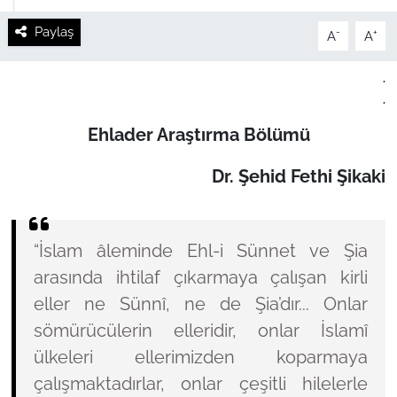
Paylaş
-
+
A
A
.
.
Ehlader Araştırma Bölümü
Dr. Şehid Fethi Şikaki
“İslam âleminde Ehl-i Sünnet ve Şia
arasında ihtilaf çıkarmaya çalışan kirli
eller ne Sünnî, ne de Şia’dır... Onlar
sömürücülerin elleridir, onlar İslamî
ülkeleri ellerimizden koparmaya
çalışmaktadırlar, onlar çeşitli hilelerle