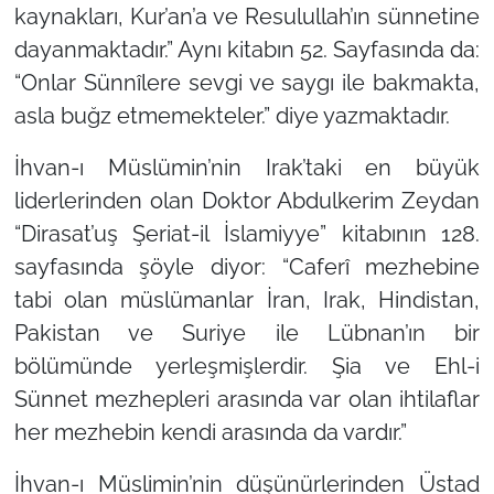
kaynakları, Kur’an’a ve Resulullah’ın sünnetine
dayanmaktadır.”
Aynı kitabın 52. Sayfasında da:
“Onlar Sünnîlere sevgi ve saygı ile bakmakta,
asla buğz etmemekteler.”
diye yazmaktadır.
İhvan-ı Müslümin’nin Irak’taki en büyük
liderlerinden olan Doktor Abdulkerim Zeydan
“Dirasat’uş Şeriat-il İslamiyye” kitabının 128.
sayfasında şöyle diyor:
“Caferî mezhebine
tabi olan müslümanlar İran, Irak, Hindistan,
Pakistan ve Suriye ile Lübnan’ın bir
bölümünde yerleşmişlerdir. Şia ve Ehl-i
Sünnet mezhepleri arasında var olan ihtilaflar
her mezhebin kendi arasında da vardır.”
İhvan-ı Müslimin’nin düşünürlerinden Üstad