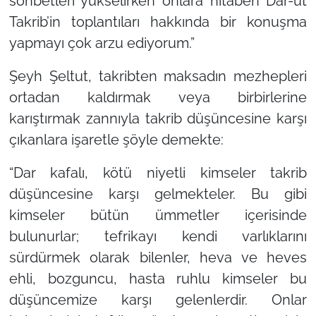
sohbetleri yükselirken onlara hitaben Dar-ut
Takrib’in toplantıları hakkında bir konuşma
yapmayı çok arzu ediyorum.”
Şeyh Şeltut, takribten maksadın mezhepleri
ortadan kaldırmak veya birbirlerine
karıştırmak zannıyla takrib düşüncesine karşı
çıkanlara işaretle şöyle demekte:
“Dar kafalı, kötü niyetli kimseler takrib
düşüncesine karşı gelmekteler. Bu gibi
kimseler bütün ümmetler içerisinde
bulunurlar; tefrikayı kendi varlıklarını
sürdürmek olarak bilenler, heva ve heves
ehli, bozguncu, hasta ruhlu kimseler bu
düşüncemize karşı gelenlerdir. Onlar