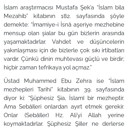
İslam araştırmacısı Mustafa Şek’a
“İslam bila
Mezahib”
kitabının 182. sayfasında şöyle
demekte:
“İmamiye-i İsnâ aşeriye mezhebine
mensup olan şialar bu gün bizlerin arasında
yaşamaktadırlar. Vahdet ve düşüncelerin
yakınlaşması için de bizlerle çok sıkı irtibatları
vardır. Çünkü dinin muhtevası güçlü ve birdir;
hiçbir zaman tefrikaya yol açmaz.”
Üstad Muhammed Ebu Zehra ise
“İslam
mezhepleri Tarihi”
kitabının 39. sayfasında
diyor ki:
“Şüphesiz Şia, İslamî bir mezheptir.
Ama Sebâîleri onlardan ayırt etmek gerekir.
Onlar (Sebâîler) Hz. Ali’yi Allah yerine
koymaktadırlar. Şüphesiz Şiîler ne derlerse