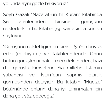
yolunda aynı gözle bakıyoruz.”
Şeyh Gazali
“Nazarat-un fi’l Kur’an”
kitabında
Şia âlimlerinden birisinin görüşünü
naklederken bu kitabın 79. sayfasında şunları
söylüyor:
“Görüşünü naklettiğim bu kimse Şia’nın büyük
edib (edebiyatcı) ve fakihlerindendir. Onun
bütün görüşlerini nakletmemdeki neden, bazı
dar görüşlü kimselerin Şia milletini İslam’ın
yabancısı ve İslam’dan sapmış olarak
görmesinden dolayıdır. Bu kitabın “Mucize”
bölümünde onların daha iyi tanınmaları için
daha çok söz edeceğiz.”