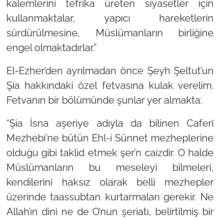
kalemlerini tefrika üreten siyasetler için
kullanmaktalar, yapıcı hareketlerin
sürdürülmesine, Müslümanların birliğine
engel olmaktadırlar.”
El-Ezher’den ayrılmadan önce Şeyh Şeltut’un
Şia hakkındaki özel fetvasına kulak verelim.
Fetvanın bir bölümünde şunlar yer almakta:
“Şia İsna aşeriye adıyla da bilinen Caferî
Mezhebi’ne bütün Ehl-i Sünnet mezheplerine
olduğu gibi taklid etmek şer’n caizdir. O halde
Müslümanların bu meseleyi bilmeleri,
kendilerini haksız olarak belli mezhepler
üzerinde taassubtan kurtarmaları gerekir. Ne
Allah’ın dini ne de O’nun şeriatı, belirtilmiş bir