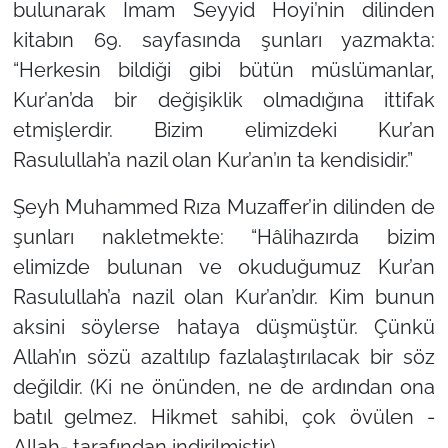
bulunarak İmam Seyyid Hoyi’nin dilinden
kitabın 69. sayfasında şunları yazmakta:
“Herkesin bildiği gibi bütün müslümanlar,
Kur’an’da bir değişiklik olmadığına ittifak
etmişlerdir. Bizim elimizdeki Kur’an
Rasulullah’a nazil olan Kur’an’ın ta kendisidir.”
Şeyh Muhammed Rıza Muzaffer’in dilinden de
şunları nakletmekte:
“Hâlihazırda bizim
elimizde bulunan ve okuduğumuz Kur’an
Rasulullah’a nazil olan Kur’an’dır. Kim bunun
aksini söylerse hataya düşmüştür. Çünkü
Allah’ın sözü azaltılıp fazlalaştırılacak bir söz
değildir. (Ki ne önünden, ne de ardından ona
batıl gelmez. Hikmet sahibi, çok övülen -
Allah- tarafından indirilmiştir).