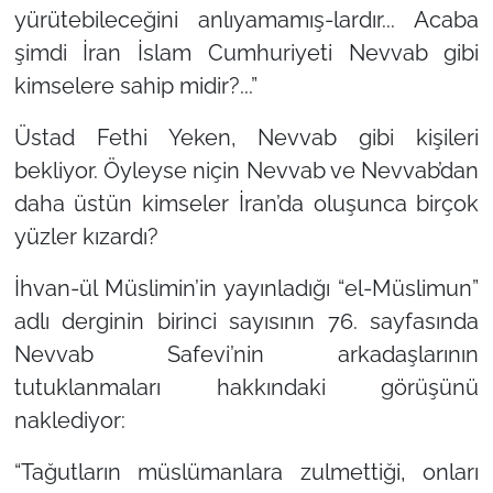
yürütebileceğini anlıyamamış-lardır... Acaba
şimdi İran İslam Cumhuriyeti Nevvab gibi
kimselere sahip midir?...”
Üstad Fethi Yeken, Nevvab gibi kişileri
bekliyor. Öyleyse niçin Nevvab ve Nevvab’dan
daha üstün kimseler İran’da oluşunca birçok
yüzler kızardı?
İhvan-ül Müslimin’in yayınladığı
“el-Müslimun”
adlı derginin birinci sayısının 76. sayfasında
Nevvab Safevi’nin arkadaşlarının
tutuklanmaları hakkındaki görüşünü
naklediyor:
“Tağutların müslümanlara zulmettiği, onları