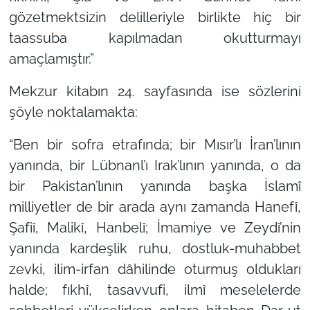
gözetmektsizin delilleriyle birlikte hiç bir
taassuba kapılmadan okutturmayı
amaçlamıştır.”
Mekzur kitabın 24. sayfasında ise sözlerini
şöyle noktalamakta:
“Ben bir sofra etrafında; bir Mısır’lı İran’lının
yanında, bir Lübnanl’ı Irak’lının yanında, o da
bir Pakistan’lının yanında başka İslamî
milliyetler de bir arada aynı zamanda Hanefî,
Şafiî, Malikî, Hanbelî; İmamiye ve Zeydî’nin
yanında kardeşlik ruhu, dostluk-muhabbet
zevki, ilim-irfan dâhilinde oturmuş oldukları
halde; fıkhî, tasavvufi, ilmî meselelerde