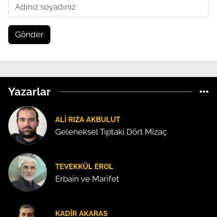
Gönder
Yazarlar
ALI RIZA AKBULUT
Geleneksel Tıptaki Dört Mizaç
TEVEKKÜL EROL
Erbain ve Marifet
KADIR AKARAS