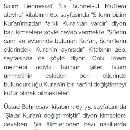
Salim Behnesavî “Es Sünnet-ül Muftera
aleyha” kitabının 60. sayfasında “Şiîlerin bizim
Kur’an’ımızdan farklı Kur’an’ları vardır” diyen
bazı kimselere şöyle cevap vermekte:
“Şiîlerin
cami ve evlerinde bulunan Kur’an, Sünnîlerin
ellerindeki Kur’an’ın aynısıdır.”
Kitabının 260.
sayfasında da şöyle diyor:
“Oniki İmam
mezhebi adıyla tanınan Şiîler, İslam
ümmetinin eskiden beri ellerinde
bulundurduğu Kur’an’ın bir harfini değiştirmeyi
küfür olarak bilmekteler.”
Üstad Behnesavî kitabının 67-75. sayfalarında
“Şialar Kur’an’ı değiştirmiştir” diyen kimselere
cevaben, Şia âlimlerinden bazı nakillerde