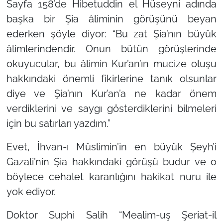
Sayfa 158’de Hibetuddin el Hüseyni adında
başka bir Şia âliminin görüşünü beyan
ederken şöyle diyor:
“Bu zat Şia’nın büyük
âlimlerindendir. Onun bütün görüşlerinde
okuyucular, bu âlimin Kur’an’ın mucize oluşu
hakkındaki önemli fikirlerine tanık olsunlar
diye ve Şia’nın Kur’an’a ne kadar önem
verdiklerini ve saygı gösterdiklerini bilmeleri
için bu satırları yazdım.”
Evet, İhvan-ı Müslimin’in en büyük Şeyh’i
Gazali’nin Şia hakkındaki görüşü budur ve o
böylece cehalet karanlığını hakikat nuru ile
yok ediyor.
Doktor Suphi Salih
“Mealim-uş Şeriat-il