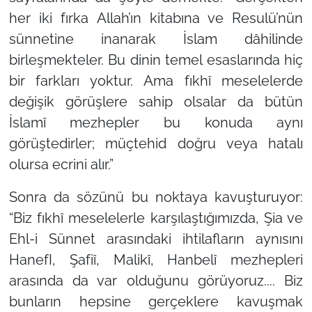
her iki fırka Allah’ın kitabına ve Resulü’nün
sünnetine inanarak İslam dâhilinde
birleşmekteler. Bu dinin temel esaslarında hiç
bir farkları yoktur. Ama fıkhî meselelerde
değişik görüşlere sahip olsalar da bütün
İslamî mezhepler bu konuda aynı
görüştedirler; müçtehid doğru veya hatalı
olursa ecrini alır.”
Sonra da sözünü bu noktaya kavuşturuyor:
“Biz fıkhî meselelerle karşılaştığımızda, Şia ve
Ehl-i Sünnet arasındaki ihtilafların aynısını
HanefI, Şafiî, Malikî, Hanbelî mezhepleri
arasında da var olduğunu görüyoruz.... Biz
bunların hepsine gerçeklere kavuşmak