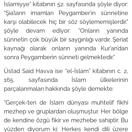
İslamiyye”
kitabının 52. sayfasında şöyle diyor:
“Şia’ların imamları Peygamber’in sünnetine
karşı olabilecek hiç bir söz söylememişlerdir.”
şöyle devam ediyor:
“Onların yanında
sünnetin çok büyük bir saygınlığı vardır. Şeriat
kaynağı olarak onların yanında Kur’an’dan
sonra Peygamberin sünneti gelmektedir.”
Üstad Said Havva ise
“el-İslam”
kitabının c. 2,
165. sayfasında İslam ülkelerinin
parçalanmaları hakkında şöyle demekte:
“Gerçek-ten de İslam dünyası muhtelif fikhî
mezhep ve gruplardan oluşmuştur. Her bölge
de kendine özgü fikir ve mezhebe sahiptir. Bu
yüzden diyorum ki: Herkes kendi dili üzere