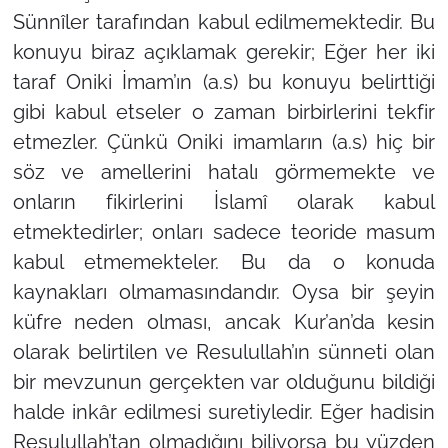
Sünnîler tarafından kabul edilmemektedir. Bu
konuyu biraz açıklamak gerekir; Eğer her iki
taraf Oniki İmam’ın (a.s) bu konuyu belirttiği
gibi kabul etseler o zaman birbirlerini tekfir
etmezler. Çünkü Oniki imamların (a.s) hiç bir
söz ve amellerini hatalı görmemekte ve
onların fikirlerini İslamî olarak kabul
etmektedirler; onları sadece teoride masum
kabul etmemekteler. Bu da o konuda
kaynakları olmamasındandır. Oysa bir şeyin
küfre neden olması, ancak Kur’an’da kesin
olarak belirtilen ve Resulullah’ın sünneti olan
bir mevzunun gerçekten var olduğunu bildiği
halde inkâr edilmesi suretiyledir. Eğer hadisin
Resulullah’tan olmadığını biliyorsa bu yüzden