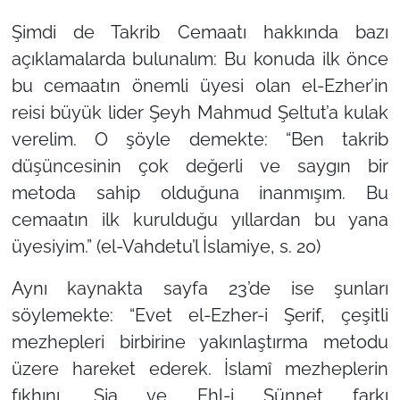
Şimdi de Takrib Cemaatı hakkında bazı
açıklamalarda bulunalım: Bu konuda ilk önce
bu cemaatın önemli üyesi olan el-Ezher’in
reisi büyük lider Şeyh Mahmud Şeltut’a kulak
verelim. O şöyle demekte:
“Ben takrib
düşüncesinin çok değerli ve saygın bir
metoda sahip olduğuna inanmışım. Bu
cemaatın ilk kurulduğu yıllardan bu yana
üyesiyim.”
(el-Vahdetu’l İslamiye, s. 20)
Aynı kaynakta sayfa 23’de ise şunları
söylemekte:
“Evet el-Ezher-i Şerif, çeşitli
mezhepleri birbirine yakınlaştırma metodu
üzere hareket ederek. İslamî mezheplerin
fıkhını, Şia ve Ehl-i Sünnet farkı