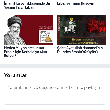
İmam Hüseyin Ekseninde Bir
Erbaîn-i İmam Hüseyin
Yaşam Tarzı: Erbain
Neden Milyonlarca İnsan
Şehit Ayetullah Hamanei'nin
Erbain İçin Kerbela'ya Akın
Dilinden Erbain Yürüyüşü
Ediyor?
Yorumlar