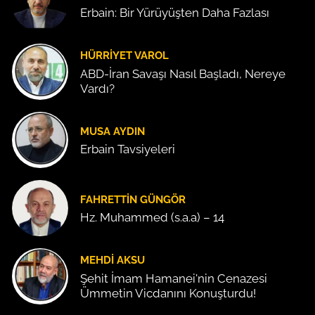
Erbain: Bir Yürüyüşten Daha Fazlası
HÜRRIYET VAROL
ABD-İran Savaşı Nasıl Başladı, Nereye
Vardı?
MUSA AYDIN
Erbain Tavsiyeleri
FAHRETTIN GÜNGÖR
Hz. Muhammed (s.a.a) – 14
MEHDI AKSU
Şehit İmam Hamanei'nin Cenazesi
Ümmetin Vicdanını Konuşturdu!