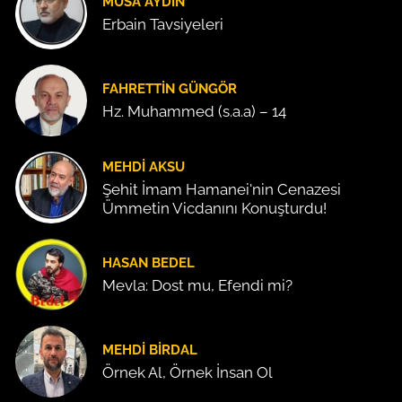
MUSA AYDIN
Erbain Tavsiyeleri
FAHRETTIN GÜNGÖR
Hz. Muhammed (s.a.a) – 14
MEHDI AKSU
Şehit İmam Hamanei'nin Cenazesi
Ümmetin Vicdanını Konuşturdu!
HASAN BEDEL
Mevla: Dost mu, Efendi mi?
MEHDI BIRDAL
Örnek Al, Örnek İnsan Ol