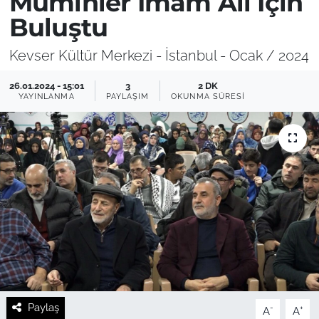
Müminler İmam Ali İçin
Buluştu
Kevser Kültür Merkezi - İstanbul - Ocak / 2024
26.01.2024 - 15:01
3
2 DK
YAYINLANMA
PAYLAŞIM
OKUNMA SÜRESI
Paylaş
-
+
A
A