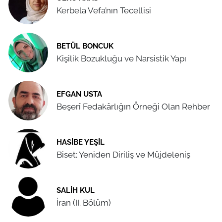
Kerbela Vefa’nın Tecellisi
BETÜL BONCUK
Kişilik Bozukluğu ve Narsistik Yapı
EFGAN USTA
Beşerî Fedakârlığın Örneği Olan Rehber
HASIBE YEŞIL
Biset; Yeniden Diriliş ve Müjdeleniş
SALIH KUL
İran (II. Bölüm)