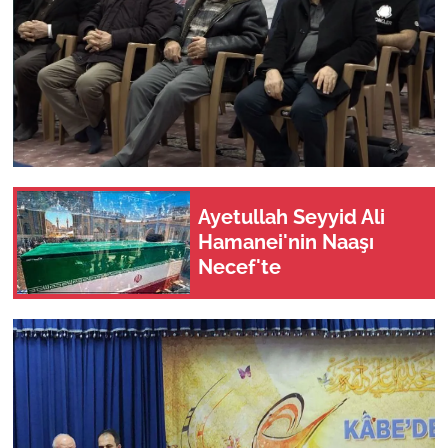
Ayetullah Seyyid Ali
Hamanei'nin Naaşı
Necef'te