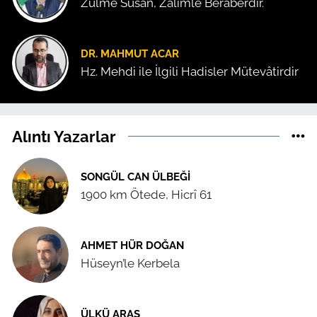
Zulme Susan, Zalimle Beraberdir.
DR. MAHMUT ACAR
Hz. Mehdi ile İlgili Hadisler Mütevâtirdir
Alıntı Yazarlar
SONGÜL CAN ÜLBEĞI
1900 km Ötede, Hicrî 61
AHMET HÜR DOĞAN
Hüseyn’le Kerbela
ÜLKÜ ARAS