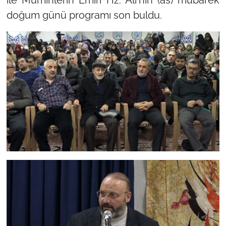
ile Müminlerin Emiri Hz. Ali'nin (as) mübarek
doğum günü programı son buldu.