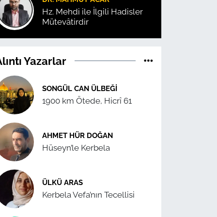
Hz. Mehdi ile İlgili Hadisler
Mütevâtirdir
lıntı Yazarlar
SONGÜL CAN ÜLBEĞI
1900 km Ötede, Hicrî 61
AHMET HÜR DOĞAN
Hüseyn’le Kerbela
ÜLKÜ ARAS
Kerbela Vefa’nın Tecellisi