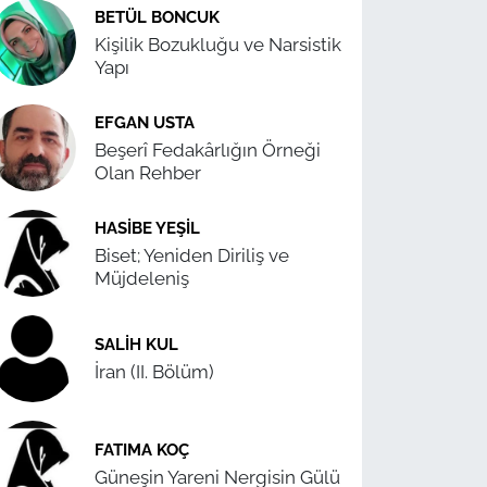
BETÜL BONCUK
Kişilik Bozukluğu ve Narsistik
Yapı
EFGAN USTA
Beşerî Fedakârlığın Örneği
Olan Rehber
HASIBE YEŞIL
Biset; Yeniden Diriliş ve
Müjdeleniş
SALIH KUL
İran (II. Bölüm)
FATIMA KOÇ
Güneşin Yareni Nergisin Gülü