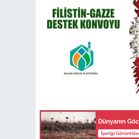
Dünyanın Göz
İçeriği Görüntül