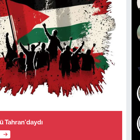
ü Tahran'daydı
e