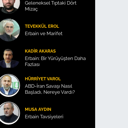
Geleneksel Tıptaki Dört
Mizaç
TEVEKKÜL EROL
Erbain ve Marifet
KADIR AKARAS
Erbain: Bir Yürüyüşten Daha
Fazlası
HÜRRIYET VAROL
ABD-İran Savaşı Nasıl
Başladı, Nereye Vardı?
MUSA AYDIN
Erbain Tavsiyeleri