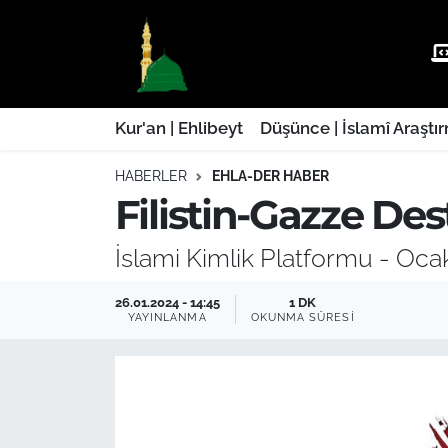
Kur'an | Ehlibeyt
Nöbetçi Eczaneler
Düşünce | İslamî Araştırmalar
Hava Durumu
Kur'an | Ehlibeyt
Düşünce | İslamî Araştı
HABERLER
EHLA-DER HABER
Ehla-Der Haber
Trafik Durumu
Filistin-Gazze De
Yaşam | Aile&GNÇ
Süper Lig Puan Durumu ve Fikstür
İslami Kimlik Platformu - Ocak
Fıkıh | Ahkam
Tüm Manşetler
26.01.2024 - 14:45
1 DK
YAYINLANMA
OKUNMA SÜRESI
Son Dakika Haberleri
Haber Arşivi