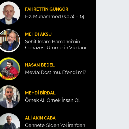
FAHRETTIN GÜNGÖR
Hz. Muhammed (s.a.a) – 14
MEHDI AKSU
Şehit İmam Hamanei'nin
Cenazesi Ümmetin Vicdanını
Konuşturdu!
HASAN BEDEL
Mevla: Dost mu, Efendi mi?
MEHDI BIRDAL
Örnek Al, Örnek İnsan Ol
ALI AKIN CABA
Cennete Giden Yol İran’dan