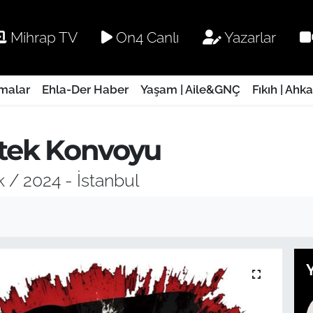
Mihrap TV
On4 Canlı
Yazarlar
rmalar
Ehla-Der Haber
Yaşam | Aile&GNÇ
Fıkıh | Ahk
stek Konvoyu
 / 2024 - İstanbul