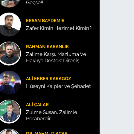
Geçse!!
ERSAN BAYDEMIR
Zafer Kimin Hezimet Kimin?
RAHMAN KARANLIK
Zalime Karşı, Mazluma Ve
Haklıya Destek: Direniş
ALI EKBER KARAGÖZ
Hüseyni Kalpler ve Şehadet
ALI ÇALAR
Zulme Susan, Zalimle
Beraberdir.
DR. MAHMUT ACAR