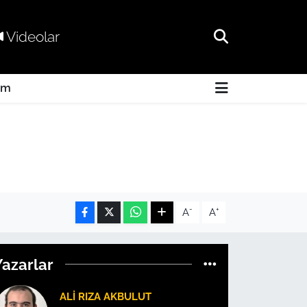
Videolar
am
-
+
A
A
Yazarlar
ALI RIZA AKBULUT