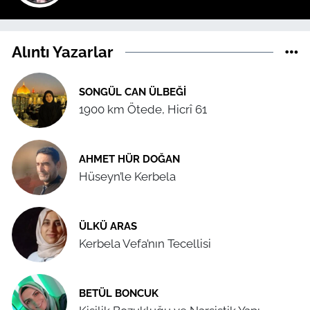
Alıntı Yazarlar
SONGÜL CAN ÜLBEĞI
1900 km Ötede, Hicrî 61
AHMET HÜR DOĞAN
Hüseyn’le Kerbela
ÜLKÜ ARAS
Kerbela Vefa’nın Tecellisi
BETÜL BONCUK