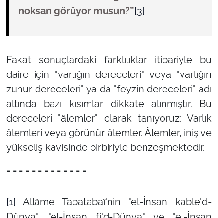
noksan görüyor musun?”
[3]
Fakat sonuçlardaki farklılıklar itibariyle bu
daire için "varlığın dereceleri" veya "varlığın
zuhur dereceleri" ya da "feyzin dereceleri" adı
altında bazı kısımlar dikkate alınmıştır. Bu
dereceleri "âlemler" olarak tanıyoruz: Varlık
âlemleri veya görünür âlemler. Âlemler, iniş ve
yükseliş kavisinde birbiriyle benzeşmektedir.
- - - - - - - - - - - - -
[1]
Allâme Tabatabaî'nin "el-İnsan kable'd-
Dünya", "el-İnsan fi'd-Dünya" ve "el-İnsan