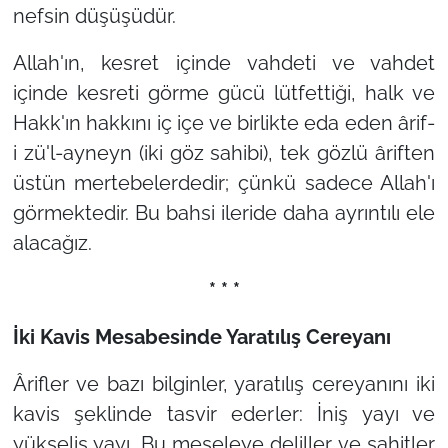
nefsin düşüşüdür.
Allah'ın, kesret içinde vahdeti ve vahdet
içinde kesreti görme gücü lütfettiği, halk ve
Hakk'ın hakkını iç içe ve birlikte eda eden ârif-
i zü'l-ayneyn (iki göz sahibi), tek gözlü âriften
üstün mertebelerdedir; çünkü sadece Allah'ı
görmektedir. Bu bahsi ileride daha ayrıntılı ele
alacağız.
* * *
İki Kavis Mesabesinde Yaratılış Cereyanı
Ârifler ve bazı bilginler, yaratılış cereyanını iki
kavis şeklinde tasvir ederler: İniş yayı ve
yükseliş yayı. Bu meseleye deliller ve şahitler