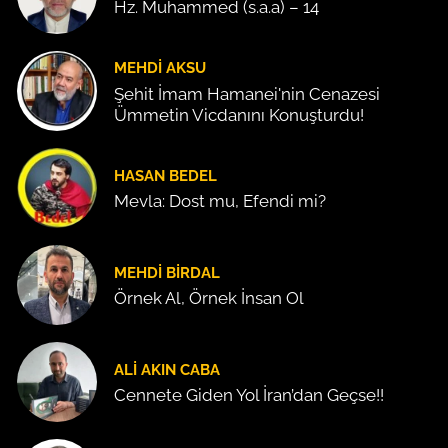
Hz. Muhammed (s.a.a) – 14
MEHDI AKSU
Şehit İmam Hamanei'nin Cenazesi
Ümmetin Vicdanını Konuşturdu!
HASAN BEDEL
Mevla: Dost mu, Efendi mi?
MEHDI BIRDAL
Örnek Al, Örnek İnsan Ol
ALI AKIN CABA
Cennete Giden Yol İran’dan Geçse!!