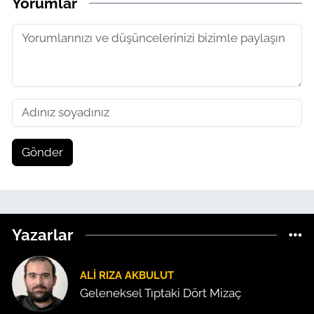
Yorumlar
Gönder
Yazarlar
ALI RIZA AKBULUT
Geleneksel Tıptaki Dört Mizaç