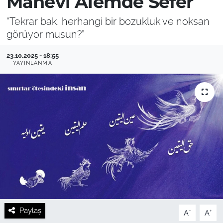
Manevi Âlemde Sefer
“Tekrar bak, herhangi bir bozukluk ve noksan
görüyor musun?”
23.10.2025 - 18:55
YAYINLANMA
Paylaş
-
+
A
A