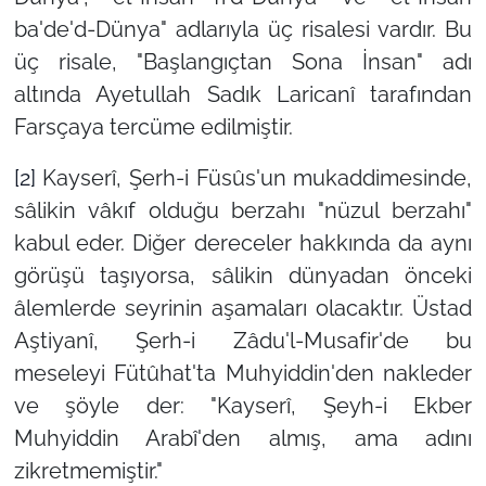
ba'de'd-Dünya" adlarıyla üç risalesi vardır. Bu
üç risale, "Başlangıçtan Sona İnsan" adı
altında Ayetullah Sadık Laricanî tarafından
Farsçaya tercüme edilmiştir.
[2]
Kayserî, Şerh-i Füsûs'un mukaddimesinde,
sâlikin vâkıf olduğu berzahı "nüzul berzahı"
kabul eder. Diğer dereceler hakkında da aynı
görüşü taşıyorsa, sâlikin dünyadan önceki
âlemlerde seyrinin aşamaları olacaktır. Üstad
Aştiyanî, Şerh-i Zâdu'l-Musafir'de bu
meseleyi Fütûhat'ta Muhyiddin'den nakleder
ve şöyle der: "Kayserî, Şeyh-i Ekber
Muhyiddin Arabî'den almış, ama adını
zikretmemiştir."