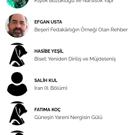
Kişilik Bozukluğu ve Narsistik Yapı
EFGAN USTA
Beşerî Fedakârlığın Örneği Olan Rehber
HASIBE YEŞIL
Biset; Yeniden Diriliş ve Müjdeleniş
SALIH KUL
İran (II. Bölüm)
FATIMA KOÇ
Güneşin Yareni Nergisin Gülü