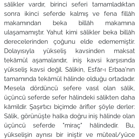
sâlikler vardır, birinci seferi tamamladıktan
sonra ikinci seferde kalmış ve fena fillâh
makamından beka billâh makamına
ulaşamamıştır. Yahut kimi sâlikler beka billâh
derecelerinden çoğunu elde edememiştir.
Dolayısıyla yükseliş kavsinden maksat
tekâmül aşamalarıdır, iniş kavsi karşısında
yükseliş kavsi değil. Sâlikin, Esfâr-ı Erbaa'nın
tamamında tekâmül hâlinde olduğu ortadadır.
Mesela dördüncü sefere vasıl olan sâlik,
üçüncü seferde sefer hâlindeki sâlikten daha
kâmildir. Şaşırtıcı biçimde ârifler şöyle derler:
Sâlik, görünüşte halka doğru iniş hâlinde olan
üçüncü seferde "miraç" hâlindedir. Bu,
yükselişin aynısı bir iniştir ve müteal/yüce