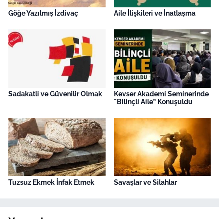
Göğe Yazılmış İzdivaç
Aile İlişkileri ve İnatlaşma
Sadakatli ve Güvenilir Olmak
Kevser Akademi Seminerinde
"Bilinçli Aile” Konuşuldu
Tuzsuz Ekmek İnfak Etmek
Savaşlar ve Silahlar