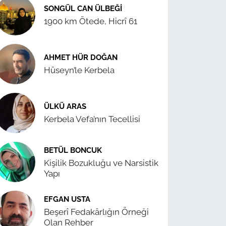
SONGÜL CAN ÜLBEĞI
1900 km Ötede, Hicrî 61
AHMET HÜR DOĞAN
Hüseyn’le Kerbela
ÜLKÜ ARAS
Kerbela Vefa’nın Tecellisi
BETÜL BONCUK
Kişilik Bozukluğu ve Narsistik
Yapı
EFGAN USTA
Beşerî Fedakârlığın Örneği
Olan Rehber