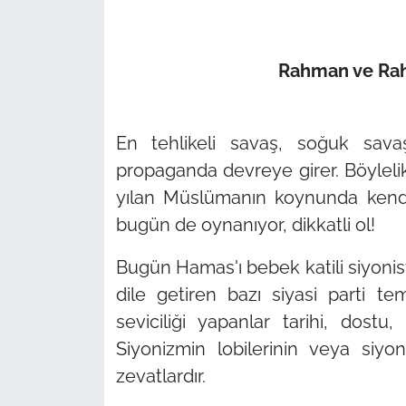
Rahman ve Rahi
En tehlikeli savaş, soğuk savaş
propaganda devreye girer. Böylel
yılan Müslümanın koynunda kendis
bugün de oynanıyor, dikkatli ol!
Bugün Hamas'ı bebek katili siyonist 
dile getiren bazı siyasi parti tem
seviciliği yapanlar tarihi, dos
Siyonizmin lobilerinin veya siy
zevatlardır.