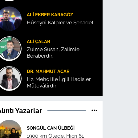
ALI EKBER KARAGÖZ
Hüseyni Kalpler ve Şehadet
ALI ÇALAR
Zulme Susan, Zalimle
Beraberdir.
DR. MAHMUT ACAR
Hz. Mehdi ile İlgili Hadisler
Mütevâtirdir
lıntı Yazarlar
SONGÜL CAN ÜLBEĞI
1900 km Ötede, Hicrî 61