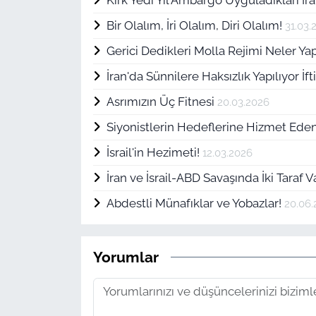
Bir Olalım, İri Olalım, Diri Olalım!
31.03.
Gerici Dedikleri Molla Rejimi Neler Y
İran'da Sünnilere Haksızlık Yapılıyor İf
Asrımızın Üç Fitnesi
20.03.2026
Siyonistlerin Hedeflerine Hizmet Eden
İsrail'in Hezimeti!
12.03.2026
İran ve İsrail-ABD Savaşında İki Taraf V
Abdestli Münafıklar ve Yobazlar!
20.06.
Yorumlar