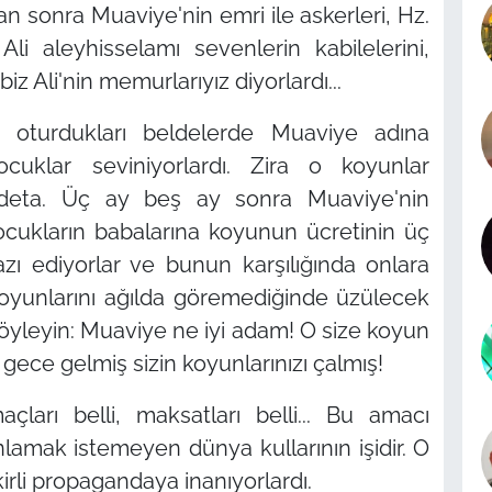
 sonra Muaviye'nin emri ile askerleri, Hz.
 Ali aleyhisselamı sevenlerin kabilelerini,
z Ali'nin memurlarıyız diyorlardı...
n oturdukları beldelerde Muaviye adına
cuklar seviniyorlardı. Zira o koyunlar
adeta. Üç ay beş ay sonra Muaviye'nin
ocukların babalarına koyunun ücretinin üç
azı ediyorlar ve bunun karşılığında onlara
koyunlarını ağılda göremediğinde üzülecek
söyleyin: Muaviye ne iyi adam! O size koyun
gece gelmiş sizin koyunlarınızı çalmış!
çları belli, maksatları belli... Bu amacı
amak istemeyen dünya kullarının işidir. O
irli propagandaya inanıyorlardı.