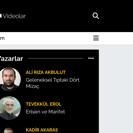
Videolar
am
Yazarlar
ALI RIZA AKBULUT
Geleneksel Tıptaki Dört
Mizaç
TEVEKKÜL EROL
Erbain ve Marifet
KADIR AKARAS