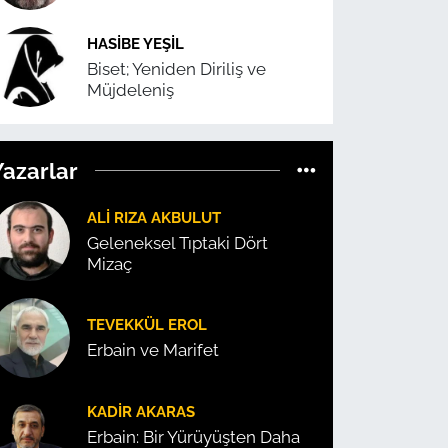
HASIBE YEŞIL
Biset; Yeniden Diriliş ve
Müjdeleniş
Yazarlar
ALI RIZA AKBULUT
Geleneksel Tıptaki Dört
Mizaç
TEVEKKÜL EROL
Erbain ve Marifet
KADIR AKARAS
Erbain: Bir Yürüyüşten Daha