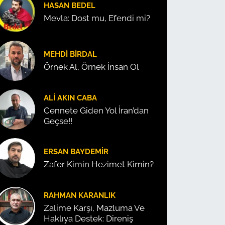
HASAN BEDEL
Mevla: Dost mu, Efendi mi?
MEHDI BIRDAL
Örnek Al, Örnek İnsan Ol
ALI AKIN CABA
Cennete Giden Yol İran’dan
Geçse!!
ERSAN BAYDEMIR
Zafer Kimin Hezimet Kimin?
RAHMAN KARANLIK
Zalime Karşı, Mazluma Ve
Haklıya Destek: Direniş