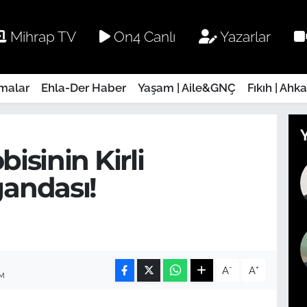
Mihrap TV
On4 Canlı
Yazarlar
rmalar
Ehla-Der Haber
Yaşam | Aile&GNÇ
Fıkıh | Ahk
obisinin Kirli
andası!
-
+
A
A
IM