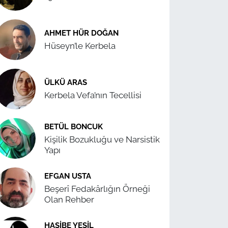
AHMET HÜR DOĞAN
Hüseyn’le Kerbela
ÜLKÜ ARAS
Kerbela Vefa’nın Tecellisi
BETÜL BONCUK
Kişilik Bozukluğu ve Narsistik
Yapı
EFGAN USTA
Beşerî Fedakârlığın Örneği
Olan Rehber
HASIBE YEŞIL