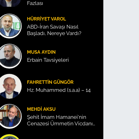
Fazlası
HÜRRIYET VAROL
ABD-İran Savaşı Nasıl
Başladı, Nereye Vardı?
MUSA AYDIN
Erbain Tavsiyeleri
FAHRETTIN GÜNGÖR
Hz. Muhammed (s.a.a) – 14
MEHDI AKSU
Şehit İmam Hamanei'nin
Cenazesi Ümmetin Vicdanını
Konuşturdu!