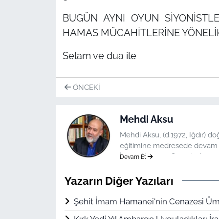
BUGÜN AYNI OYUN SİYONİSTLE
HAMAS MÜCAHİTLERİNE YÖNELİK
Selam ve dua ile
ÖNCEKI
Mehdi Aksu
Mehdi Aksu, (d.1972, Iğdır) d
eğitimine medresede devam etm
İmam Hüseyin Camii 'nde ima
Devam Et
etmektedir
Yazarın Diğer Yazıları
Şehit İmam Hamanei'nin Cenazesi Üm
Kırk Yedi Yıl Ambargo Uyguladıkları İ