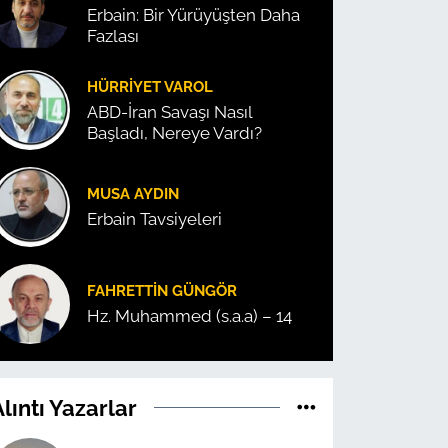
Erbain: Bir Yürüyüşten Daha
Fazlası
HÜRRIYET VAROL
ABD-İran Savaşı Nasıl
Başladı, Nereye Vardı?
MUSA AYDIN
Erbain Tavsiyeleri
FAHRETTIN GÜNGÖR
Hz. Muhammed (s.a.a) – 14
lıntı Yazarlar