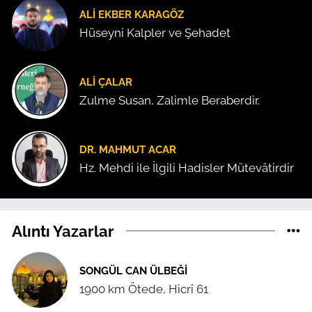
ALI EKBER KARAGÖZ
Hüseyni Kalpler ve Şehadet
ALI ÇALAR
Zulme Susan, Zalimle Beraberdir.
DR. MAHMUT ACAR
Hz. Mehdi ile İlgili Hadisler Mütevâtirdir
Alıntı Yazarlar
SONGÜL CAN ÜLBEĞI
1900 km Ötede, Hicrî 61