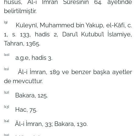
husus, Âl-i İmran Sûresinin 64. âyetinde
belirtilmiştir.
[9]
Kuleynî, Muhammed bin Yakup, el-Kâfi, c.
1, s. 133, hadis 2, Daru’l Kutubu’l İslamiye,
Tahran, 1365.
[10]
a.g.e, hadis 3.
[11]
Âl-i İmran, 189 ve benzer başka ayetler
de mevcuttur.
[12]
Bakara, 125.
[13]
Hac, 75.
[14]
Âl-i İmran, 33; Bakara, 130.
[15]