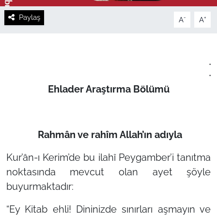
Paylaş
-
+
A
A
.
.
Ehlader Araştırma Bölümü
Rahmân ve rahîm Allah’ın adıyla
Kur’ân-ı Kerim’de bu ilahî Peygamber’i tanıtma
noktasında mevcut olan ayet şöyle
buyurmaktadır:
“Ey Kitab ehli! Dininizde sınırları aşmayın ve