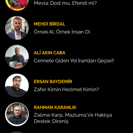
Mevla: Dost mu, Efendi mi?
MEHDI BIRDAL
Örnek Al, Örnek İnsan Ol
ALI AKIN CABA
Cennete Giden Yol İran’dan Geçse!!
ERSAN BAYDEMIR
Zafer Kimin Hezimet Kimin?
RAHMAN KARANLIK
Zalime Karşı, Mazluma Ve Haklıya
Destek: Direniş