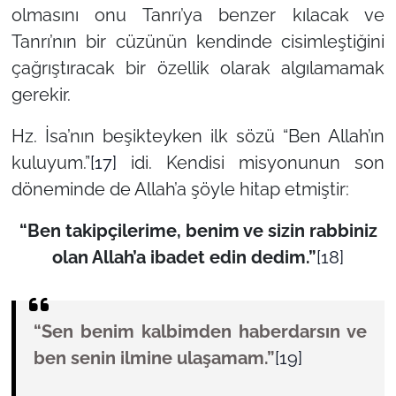
olmasını onu Tanrı’ya benzer kılacak ve
Tanrı’nın bir cüzünün kendinde cisimleştiğini
çağrıştıracak bir özellik olarak algılamamak
gerekir.
Hz. İsa’nın beşikteyken ilk sözü
“Ben Allah’ın
kuluyum.”
[17]
idi. Kendisi misyonunun son
döneminde de Allah’a şöyle hitap etmiştir:
“Ben takipçilerime, benim ve sizin rabbiniz
olan Allah’a ibadet edin dedim.”
[18]
“Sen benim kalbimden haberdarsın ve
ben senin ilmine ulaşamam.”
[19]