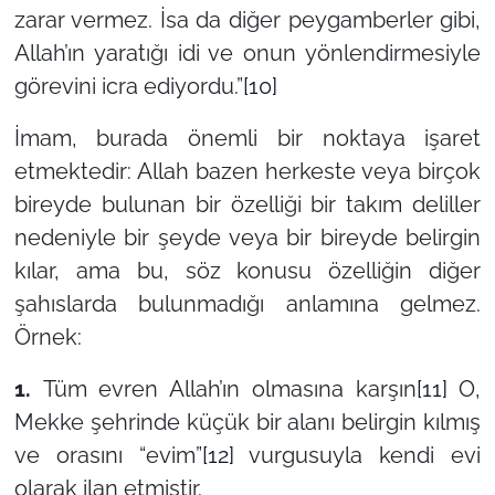
zarar vermez. İsa da diğer peygamberler gibi,
Allah’ın yaratığı idi ve onun yönlendirmesiyle
görevini icra ediyordu.”
[10]
İmam, burada önemli bir noktaya işaret
etmektedir: Allah bazen herkeste veya birçok
bireyde bulunan bir özelliği bir takım deliller
nedeniyle bir şeyde veya bir bireyde belirgin
kılar, ama bu, söz konusu özelliğin diğer
şahıslarda bulunmadığı anlamına gelmez.
Örnek:
1.
Tüm evren Allah’ın olmasına karşın
[11]
O,
Mekke şehrinde küçük bir alanı belirgin kılmış
ve orasını
“evim”
[12]
vurgusuyla kendi evi
olarak ilan etmiştir.