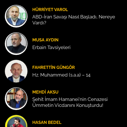
HÜRRIYET VAROL
ABD-İran Savaşı Nasıl Başladı, Nereye
Vardı?
MUSA AYDIN
Erbain Tavsiyeleri
FAHRETTIN GÜNGÖR
Hz. Muhammed (s.a.a) – 14
MEHDI AKSU
Şehit İmam Hamanei'nin Cenazesi
Ümmetin Vicdanını Konuşturdu!
HASAN BEDEL