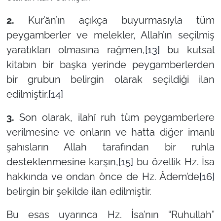
2.
Kur’ân’ın açıkça buyurmasıyla tüm
peygamberler ve melekler, Allah’ın seçilmiş
yaratıkları olmasına rağmen,
[13]
bu kutsal
kitabın bir başka yerinde peygamberlerden
bir grubun belirgin olarak seçildiği ilan
edilmiştir.
[14]
3.
Son olarak, ilahî ruh tüm peygamberlere
verilmesine ve onların ve hatta diğer imanlı
şahısların Allah tarafından bir ruhla
desteklenmesine karşın,
[15]
bu özellik Hz. İsa
hakkında ve ondan önce de Hz. Âdem’de
[16]
belirgin bir şekilde ilan edilmiştir.
Bu esas uyarınca Hz. İsa’nın
“Ruhullah”