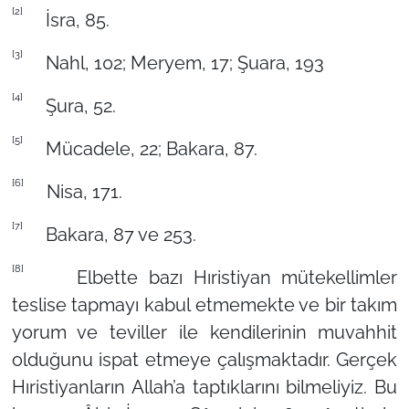
[2]
İsra, 85.
[3]
Nahl, 102; Meryem, 17; Şuara, 193
[4]
Şura, 52.
[5]
Mücadele, 22; Bakara, 87.
[6]
Nisa, 171.
[7]
Bakara, 87 ve 253.
[8]
Elbette bazı Hıristiyan mütekellimler
teslise tapmayı kabul etmemekte ve bir takım
yorum ve teviller ile kendilerinin muvahhit
olduğunu ispat etmeye çalışmaktadır. Gerçek
Hıristiyanların Allah’a taptıklarını bilmeliyiz. Bu