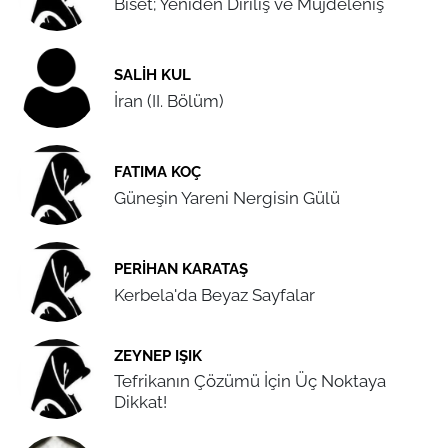
Biset; Yeniden Diriliş ve Müjdeleniş
SALIH KUL
İran (II. Bölüm)
FATIMA KOÇ
Güneşin Yareni Nergisin Gülü
PERIHAN KARATAŞ
Kerbela'da Beyaz Sayfalar
ZEYNEP IŞIK
Tefrikanın Çözümü İçin Üç Noktaya
Dikkat!