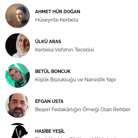
AHMET HÜR DOĞAN
Hüseyn’le Kerbela
ÜLKÜ ARAS
Kerbela Vefa’nın Tecellisi
BETÜL BONCUK
Kişilik Bozukluğu ve Narsistik Yapı
EFGAN USTA
Beşerî Fedakârlığın Örneği Olan Rehber
HASIBE YEŞIL