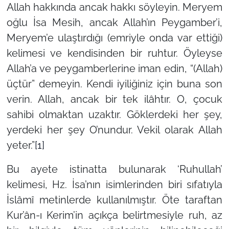
Allah hakkında ancak hakkı söyleyin. Meryem
oğlu İsa Mesih, ancak Allah’ın Peygamber’i,
Meryem’e ulaştırdığı (emriyle onda var ettiği)
kelimesi ve kendisinden bir ruhtur. Öyleyse
Allah’a ve peygamberlerine iman edin, “(Allah)
üçtür” demeyin. Kendi iyiliğiniz için buna son
verin. Allah, ancak bir tek ilâhtır. O, çocuk
sahibi olmaktan uzaktır. Göklerdeki her şey,
yerdeki her şey O’nundur. Vekil olarak Allah
yeter.”
[1]
Bu ayete istinatta bulunarak
‘Ruhullah’
kelimesi, Hz. İsa’nın isimlerinden biri sıfatıyla
İslâmî metinlerde kullanılmıştır. Öte taraftan
Kur’ân-ı Kerim’in açıkça belirtmesiyle ruh, az