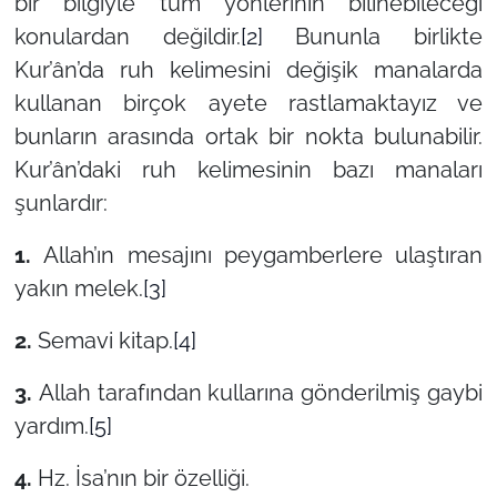
bir bilgiyle tüm yönlerinin bilinebileceği
konulardan değildir.
[2]
Bununla birlikte
Kur’ân’da ruh kelimesini değişik manalarda
kullanan birçok ayete rastlamaktayız ve
bunların arasında ortak bir nokta bulunabilir.
Kur’ân’daki ruh kelimesinin bazı manaları
şunlardır:
1.
Allah’ın mesajını peygamberlere ulaştıran
yakın melek.
[3]
2.
Semavi kitap.
[4]
3.
Allah tarafından kullarına gönderilmiş gaybi
yardım.
[5]
4.
Hz. İsa’nın bir özelliği.