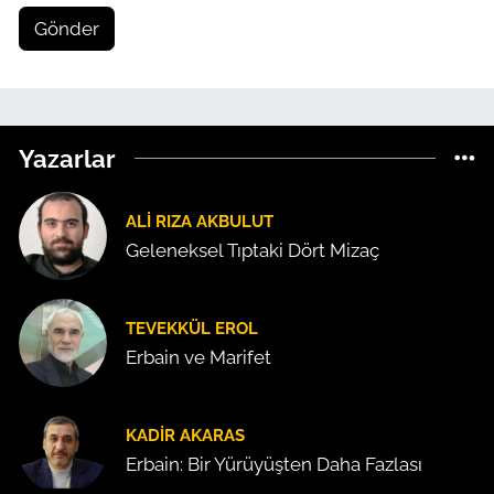
Gönder
Yazarlar
ALI RIZA AKBULUT
Geleneksel Tıptaki Dört Mizaç
TEVEKKÜL EROL
Erbain ve Marifet
KADIR AKARAS
Erbain: Bir Yürüyüşten Daha Fazlası