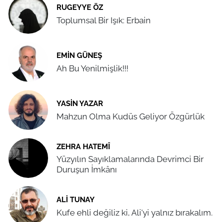
RUGEYYE ÖZ
Toplumsal Bir Işık: Erbain
EMIN GÜNEŞ
Ah Bu Yenilmişlik!!!
YASIN YAZAR
Mahzun Olma Kudüs Geliyor Özgürlük
ZEHRA HATEMÎ
Yüzyılın Sayıklamalarında Devrimci Bir
Duruşun İmkânı
ALI TUNAY
Kufe ehli değiliz ki, Ali'yi yalnız bırakalım.