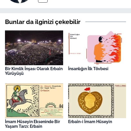
Bunlar da ilginizi çekebilir
Bir Kimlik İnşası Olarak Erbaîn
İnsanlığın İlk Tövbesi
Yürüyüşü
İmam Hüseyin Ekseninde Bir
Erbaîn-i İmam Hüseyin
Yaşam Tarzı: Erbain