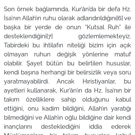
Son örnek bağlamında, Kur’ân’da bir defa Hz.
İsa’nın Allah’ın ruhu olarak adlandırıldığını
[6]
ve
başka bir yerde de onun
“Kutsal Ruh”
ile
desteklendiğini
[7]
gözlemlemekteyiz.
Tabirdeki bu ihtilafın niteliği bizim için açık
olmayan ruhun değişik yönlerine matuf
olabilir. Şayet bütün bu belirtilen hususlar,
kendi başına herhangi bir belirsizlik veya soru
yaratmayabilirdi. Ancak Hıristiyanlar, bu
ayetleri kullanarak, Kur’ân’ın da Hz. İsa’nın bir
takım özelliklere sahip olduğunu kabul
ettiğini, onu kadim bildiğini, Allah’ın yaratığı
bilmediğini ve Allah’ın oğlu bildiğine dair kendi
inançlarını desteklediğini iddia ederek