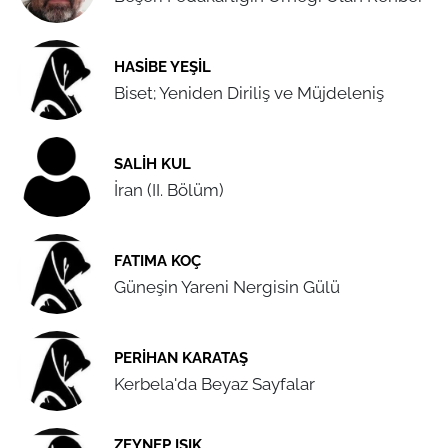
HASIBE YEŞIL
Biset; Yeniden Diriliş ve Müjdeleniş
SALIH KUL
İran (II. Bölüm)
FATIMA KOÇ
Güneşin Yareni Nergisin Gülü
PERIHAN KARATAŞ
Kerbela'da Beyaz Sayfalar
ZEYNEP IŞIK