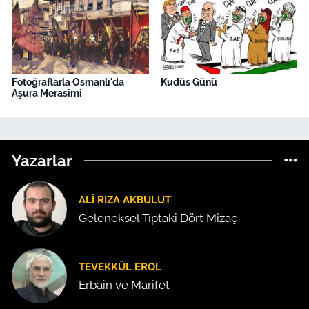
Fotoğraflarla Osmanlı'da
Kudüs Günü
Aşura Merasimi
Yazarlar
ALI RIZA AKBULUT
Geleneksel Tıptaki Dört Mizaç
TEVEKKÜL EROL
Erbain ve Marifet