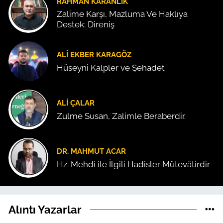
RAHMAN KARANLIK
Zalime Karşı, Mazluma Ve Haklıya
Destek: Direniş
ALI EKBER KARAGÖZ
Hüseyni Kalpler ve Şehadet
ALI ÇALAR
Zulme Susan, Zalimle Beraberdir.
DR. MAHMUT ACAR
Hz. Mehdi ile İlgili Hadisler Mütevâtirdir
Alıntı Yazarlar