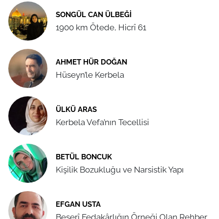
SONGÜL CAN ÜLBEĞI
1900 km Ötede, Hicrî 61
AHMET HÜR DOĞAN
Hüseyn’le Kerbela
ÜLKÜ ARAS
Kerbela Vefa’nın Tecellisi
BETÜL BONCUK
Kişilik Bozukluğu ve Narsistik Yapı
EFGAN USTA
Beşerî Fedakârlığın Örneği Olan Rehber