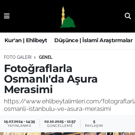
Kur'an | Ehlibeyt
Nöbetçi Eczaneler
Düşünce | İslamî Araştırmalar
Hava Durumu
Kur'an | Ehlibeyt
Düşünce | İslamî Araştırmalar
Ehla-Der Haber
Trafik Durumu
FOTO GALERI
GENEL
Fotoğraflarla
Yaşam | Aile&GNÇ
Süper Lig Puan Durumu ve Fikstür
Osmanlı'da Aşura
Fıkıh | Ahkam
Tüm Manşetler
Merasimi
Son Dakika Haberleri
https://www.ehlibeytalimleri.com/fotograflarl
osmanli-istanbulu-ve-asura-merasimi
Haber Arşivi
15.07.2024 - 14:35
02.10.2025 - 11:57
5
YAYINLANMA
GÜNCELLEME
PAYLAŞIM