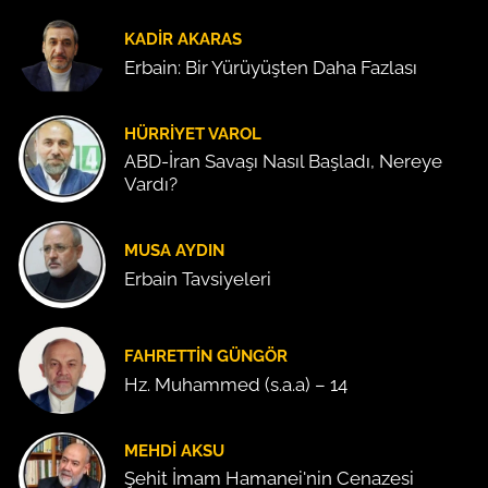
KADIR AKARAS
Erbain: Bir Yürüyüşten Daha Fazlası
HÜRRIYET VAROL
ABD-İran Savaşı Nasıl Başladı, Nereye
Vardı?
MUSA AYDIN
Erbain Tavsiyeleri
FAHRETTIN GÜNGÖR
Hz. Muhammed (s.a.a) – 14
MEHDI AKSU
Şehit İmam Hamanei'nin Cenazesi