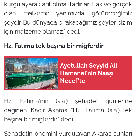
kurgulayarak arif olmaktadırlar. Hak ve gerçek
olan malzeme yanımızda götüreceğimiz
şeydir. Bu dünyada bırakacağımız şeyler bizim
için malzeme olamaz."
dedi.
Hz. Fatıma tek başına bir miğferdir
Ayetullah Seyyid Ali
Hamanei'nin Naaşı
Necef'te
Hz. Fatıma'nın (s.a.) şehadet günlerine
değinen Kadir Akaras
"Hz. Fatıma (s.a.) tek
başına bir miğferdir."
dedi.
Şehadetin önemini vurgulayan Akaras şunları