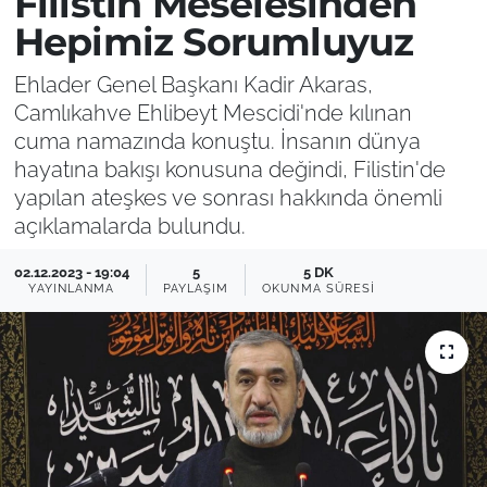
Filistin Meselesinden
Hepimiz Sorumluyuz
Ehlader Genel Başkanı Kadir Akaras,
Camlıkahve Ehlibeyt Mescidi'nde kılınan
cuma namazında konuştu. İnsanın dünya
hayatına bakışı konusuna değindi, Filistin'de
yapılan ateşkes ve sonrası hakkında önemli
açıklamalarda bulundu.
02.12.2023 - 19:04
5
5 DK
YAYINLANMA
PAYLAŞIM
OKUNMA SÜRESI