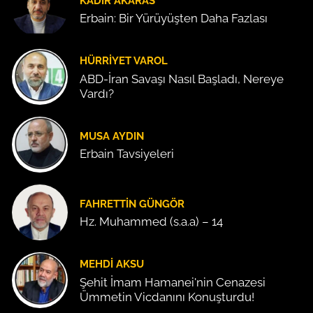
KADIR AKARAS
Erbain: Bir Yürüyüşten Daha Fazlası
HÜRRIYET VAROL
ABD-İran Savaşı Nasıl Başladı, Nereye
Vardı?
MUSA AYDIN
Erbain Tavsiyeleri
FAHRETTIN GÜNGÖR
Hz. Muhammed (s.a.a) – 14
MEHDI AKSU
Şehit İmam Hamanei'nin Cenazesi
Ümmetin Vicdanını Konuşturdu!