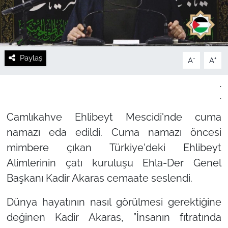
Paylaş
-
+
A
A
.
.
Camlıkahve Ehlibeyt Mescidi'nde cuma
namazı eda edildi. Cuma namazı öncesi
mimbere çıkan Türkiye'deki Ehlibeyt
Alimlerinin çatı kuruluşu Ehla-Der Genel
Başkanı Kadir Akaras cemaate seslendi.
Dünya hayatının nasıl görülmesi gerektiğine
değinen Kadir Akaras,
”İnsanın fıtratında