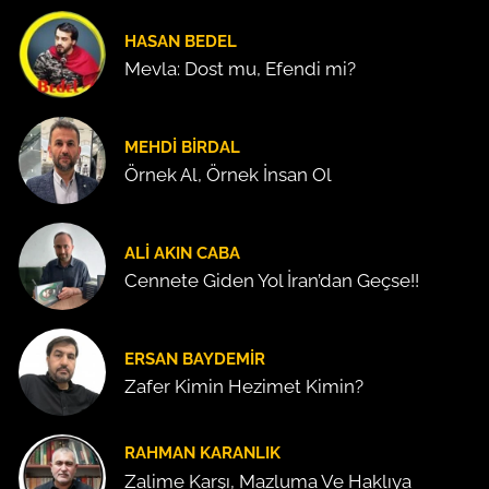
HASAN BEDEL
Mevla: Dost mu, Efendi mi?
MEHDI BIRDAL
Örnek Al, Örnek İnsan Ol
ALI AKIN CABA
Cennete Giden Yol İran’dan Geçse!!
ERSAN BAYDEMIR
Zafer Kimin Hezimet Kimin?
RAHMAN KARANLIK
Zalime Karşı, Mazluma Ve Haklıya