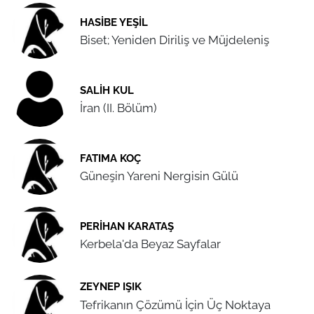
HASIBE YEŞIL
Biset; Yeniden Diriliş ve Müjdeleniş
SALIH KUL
İran (II. Bölüm)
FATIMA KOÇ
Güneşin Yareni Nergisin Gülü
PERIHAN KARATAŞ
Kerbela'da Beyaz Sayfalar
ZEYNEP IŞIK
Tefrikanın Çözümü İçin Üç Noktaya