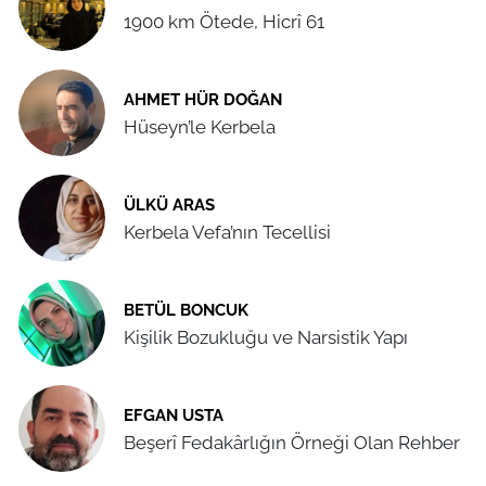
1900 km Ötede, Hicrî 61
AHMET HÜR DOĞAN
Hüseyn’le Kerbela
ÜLKÜ ARAS
Kerbela Vefa’nın Tecellisi
BETÜL BONCUK
Kişilik Bozukluğu ve Narsistik Yapı
EFGAN USTA
Beşerî Fedakârlığın Örneği Olan Rehber