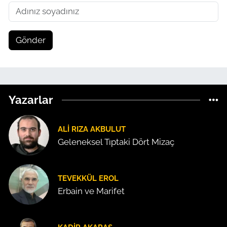
Gönder
Yazarlar
ALI RIZA AKBULUT
Geleneksel Tıptaki Dört Mizaç
TEVEKKÜL EROL
Erbain ve Marifet