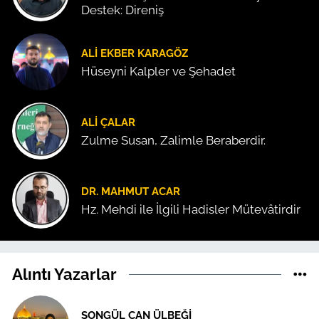
Destek: Direniş
ALI EKBER KARAGÖZ
Hüseyni Kalpler ve Şehadet
ALI ÇALAR
Zulme Susan, Zalimle Beraberdir.
DR. MAHMUT ACAR
Hz. Mehdi ile İlgili Hadisler Mütevâtirdir
Alıntı Yazarlar
SONGÜL CAN ÜLBEĞI