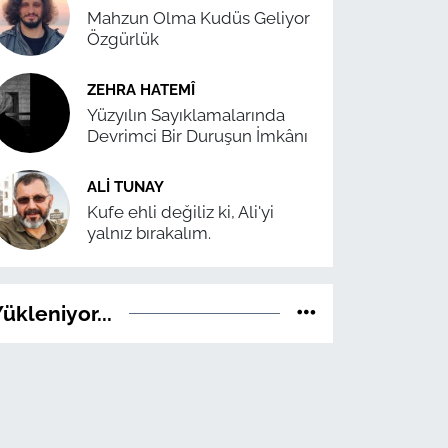
Mahzun Olma Kudüs Geliyor
Özgürlük
ZEHRA HATEMÎ
Yüzyılın Sayıklamalarında
Devrimci Bir Duruşun İmkânı
ALI TUNAY
Kufe ehli değiliz ki, Ali'yi
yalnız bırakalım.
ükleniyor...