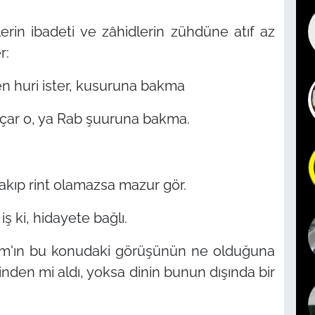
lerin ibadeti ve zâhidlerin zühdüne atıf az
r:
en huri ister, kusuruna bakma
çar o, ya Rab şuuruna bakma.
rakıp rint olamazsa mazur gör.
iş ki, hidayete bağlı.
slam'ın bu konudaki görüşünün ne olduğuna
nden mi aldı, yoksa dinin bunun dışında bir