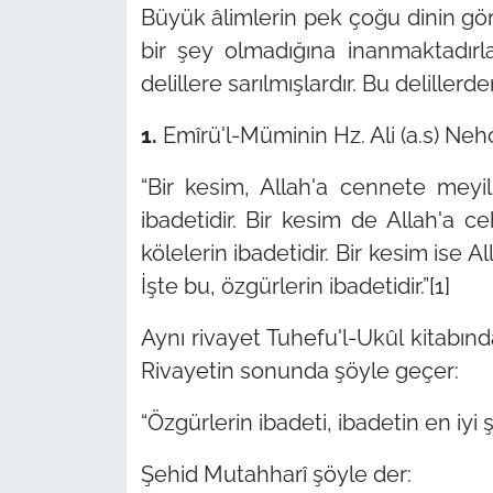
Büyük âlimlerin pek çoğu dinin gö
bir şey olmadığına inanmaktadırla
delillere sarılmışlardır. Bu delillerd
1.
Emîrü'l-Müminin Hz. Ali (a.s) Neh
“Bir kesim, Allah'a cennete meyil
ibadetidir. Bir kesim de Allah'a
kölelerin ibadetidir. Bir kesim ise A
İşte bu, özgürlerin ibadetidir.”
[1]
Aynı rivayet Tuhefu'l-Ukûl kitabınd
Rivayetin sonunda şöyle geçer:
“Özgürlerin ibadeti, ibadetin en iyi şe
Şehid Mutahharî şöyle der: