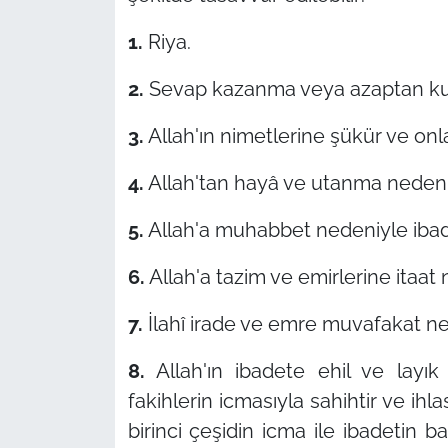
1.
Riya.
2.
Sevap kazanma veya azaptan kurtu
3.
Allah'ın nimetlerine şükür ve onla
4.
Allah'tan hayâ ve utanma nedeni
5.
Allah'a muhabbet nedeniyle ibad
6.
Allah'a tazim ve emirlerine itaat 
7.
İlahî irade ve emre muvafakat ne
8.
Allah'ın ibadete ehil ve layık 
fakihlerin icmasıyla sahihtir ve ihla
birinci çeşidin icma ile ibadetin ba