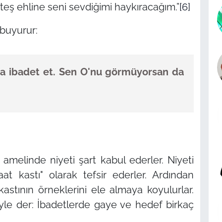
teş ehline seni sevdiğimi haykıracağım.”
[6]
buyurur:
na ibadet et. Sen O'nu görmüyorsan da
 amelinde niyeti şart kabul ederler. Niyeti
aat kastı"
olarak tefsir ederler. Ardından
kastının örneklerini ele almaya koyulurlar.
öyle der: İbadetlerde gaye ve hedef birkaç