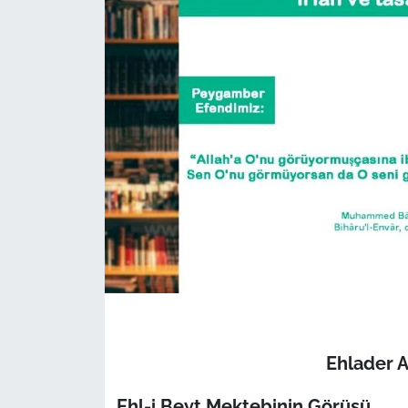
Ehlader 
Ehl-i Beyt Mektebinin Görüşü