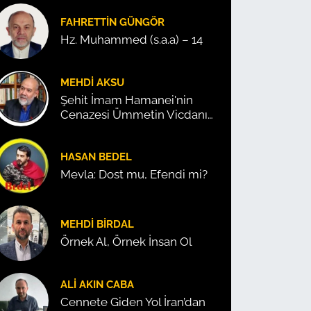
FAHRETTIN GÜNGÖR
Hz. Muhammed (s.a.a) – 14
MEHDI AKSU
Şehit İmam Hamanei'nin
Cenazesi Ümmetin Vicdanını
Konuşturdu!
HASAN BEDEL
Mevla: Dost mu, Efendi mi?
MEHDI BIRDAL
Örnek Al, Örnek İnsan Ol
ALI AKIN CABA
Cennete Giden Yol İran’dan