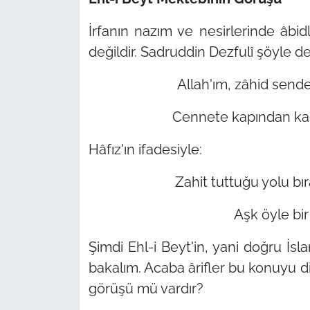
İrfanın nazım ve nesirlerinde âbid
değildir. Sadruddin Dezfulî şöyle de
Allah'ım, zâhid send
Cennete kapından ka
Hâfız'ın ifadesiyle:
Zahit tuttuğu yolu bı
Aşk öyle bir 
Şimdi Ehl-i Beyt'in, yani doğru İ
bakalım. Acaba ârifler bu konuyu di
görüşü mü vardır?