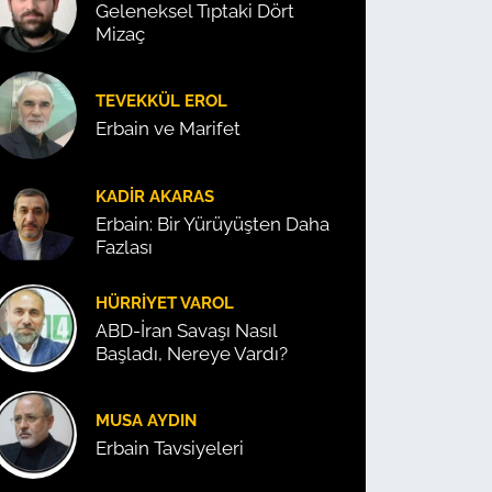
Geleneksel Tıptaki Dört
Mizaç
TEVEKKÜL EROL
Erbain ve Marifet
KADIR AKARAS
Erbain: Bir Yürüyüşten Daha
Fazlası
HÜRRIYET VAROL
ABD-İran Savaşı Nasıl
Başladı, Nereye Vardı?
MUSA AYDIN
Erbain Tavsiyeleri