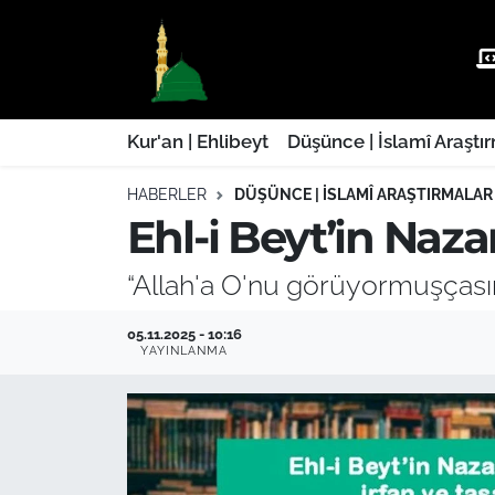
Kur'an | Ehlibeyt
Nöbetçi Eczaneler
Düşünce | İslamî Araştırmalar
Hava Durumu
Kur'an | Ehlibeyt
Düşünce | İslamî Araştı
HABERLER
DÜŞÜNCE | İSLAMÎ ARAŞTIRMALAR
Ehla-Der Haber
Trafik Durumu
Ehl-i Beyt’in Naza
Yaşam | Aile&GNÇ
Süper Lig Puan Durumu ve Fikstür
“Allah'a O'nu görüyormuşçası
Fıkıh | Ahkam
Tüm Manşetler
05.11.2025 - 10:16
YAYINLANMA
Son Dakika Haberleri
Haber Arşivi