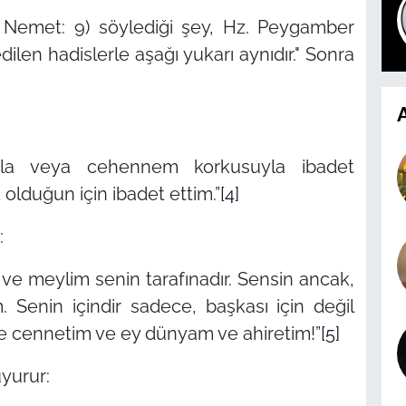
t, Nemet: 9) söylediği şey, Hz. Peygamber
ilen hadislerle aşağı yukarı aynıdır."
Sonra
A
ıyla veya cehennem korkusuyla ibadet
 olduğun için ibadet ettim.”
[4]
:
e meylim senin tarafınadır. Sensin ancak,
 Senin içindir sadece, başkası için değil
ve cennetim ve ey dünyam ve ahiretim!”
[5]
uyurur: