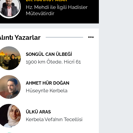
Hz. Mehdi ile İlgili Hadisler
Mütevâtirdir
lıntı Yazarlar
SONGÜL CAN ÜLBEĞI
1900 km Ötede, Hicrî 61
AHMET HÜR DOĞAN
Hüseyn’le Kerbela
ÜLKÜ ARAS
Kerbela Vefa’nın Tecellisi