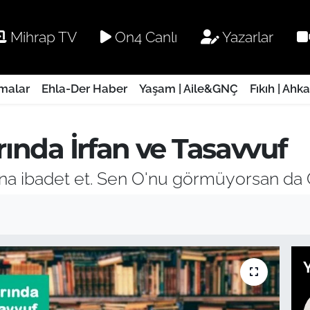
Mihrap TV
On4 Canlı
Yazarlar
rmalar
Ehla-Der Haber
Yaşam | Aile&GNÇ
Fıkıh | Ahk
rında İrfan ve Tasavvuf
na ibadet et. Sen O'nu görmüyorsan da O