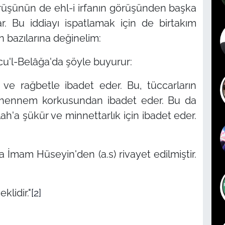
rüşünün de ehl-i irfanın görüşünden başka
r. Bu iddiayı ispatlamak için de birtakım
en bazılarına değinelim:
cu'l-Belâğa'da şöyle buyurur:
 ve rağbetle ibadet eder. Bu, tüccarların
 cehennem korkusundan ibadet eder. Bu da
llah'a şükür ve minnettarlık için ibadet eder.
a İmam Hüseyin'den (a.s) rivayet edilmiştir.
klidir."
[2]