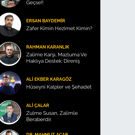
Geçse!!
ERSAN BAYDEMIR
Zafer Kimin Hezimet Kimin?
RAHMAN KARANLIK
Zalime Karşı, Mazluma Ve
Haklıya Destek: Direniş
ALI EKBER KARAGÖZ
Hüseyni Kalpler ve Şehadet
ALI ÇALAR
Zulme Susan, Zalimle
Beraberdir.
DR. MAHMUT ACAR