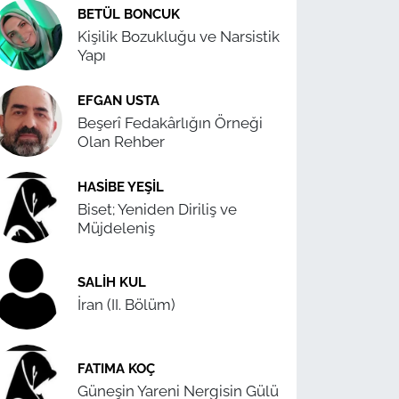
BETÜL BONCUK
Kişilik Bozukluğu ve Narsistik
Yapı
EFGAN USTA
Beşerî Fedakârlığın Örneği
Olan Rehber
HASIBE YEŞIL
Biset; Yeniden Diriliş ve
Müjdeleniş
SALIH KUL
İran (II. Bölüm)
FATIMA KOÇ
Güneşin Yareni Nergisin Gülü