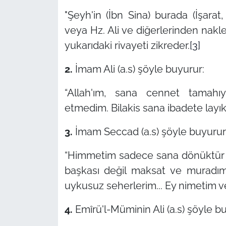
"Şeyh'in (İbn Sina) burada (İşara
veya Hz. Ali ve diğerlerinden nakled
yukarıdaki rivayeti zikreder.
[3]
2.
İmam Ali (a.s) şöyle buyurur:
“Allah'ım, sana cennet tamah
etmedim. Bilakis sana ibadete layık
3.
İmam Seccad (a.s) şöyle buyurur
“Himmetim sadece sana dönüktür v
başkası değil maksat ve muradım.
uykusuz seherlerim... Ey nimetim 
4.
Emîrü'l-Müminin Ali (a.s) şöyle b