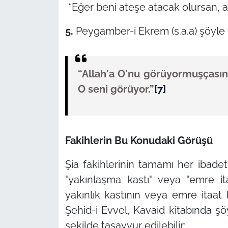
“Eğer beni ateşe atacak olursan, a
5.
Peygamber-i Ekrem (s.a.a) şöyle 
“Allah'a O'nu görüyormuşçası
O seni görüyor.”
[7]
Fakihlerin Bu Konudaki Görüşü
Şia fakihlerinin tamamı her ibadet
"yakınlaşma kastı"
veya
"emre it
yakınlık kastının veya emre itaat 
Şehid-i Evvel, Kavaid kitabında ş
şekilde tasavvur edilebilir: