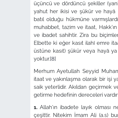
üçüncü ve dördüncü şekiller (ya
yahut her ikisi ve şükür ve hayâ k
batıl olduğu hükmüne varmışlardır.
muhabbet, tazim ve itaat, Hakk'ın 
ve ibadet sahihtir. Zira bu biçiml
Elbette ki eğer kasıt ilahî emre i
üstüne kasıt) şükür veya hayâ ya
yoktur.
[8]
Merhum Ayetullah Seyyid Muhamm
itaat ve yakınlaşma olarak bir işi
saik yeterlidir. Akıldan geçirmek ve
getirme hedefinin dereceleri vardır
1.
Allah'ın ibadete layık olması n
çeşittir. Nitekim İmam Ali (a.s) bu