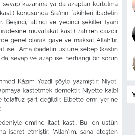
ni sevap kazanma ya da azaptan kurtulma
astı) konusunda Şia'nın fakihleri ibadetin
 Beşinci, altıncı ve yedinci şekiller (yani
iradesine muvafakat kastı) zahiren caizdir
erde genel olarak gaye ve maksat Allah'tır.
taat ise… Ama ibadetin üstüne sebep (kastın
 da sevap ve azap ise herhangi bir sorun
ed Kâzım Yezdî şöyle yazmıştır: Niyet,
 yapmaya kastetmek demektir. Niyette kalbî
Y
 telaffuz şart değildir. Elbette emri yerine
:
edeniyle emrine itaat kastı. Bu, en üstün
na işaret etmiştir: "Allah'ım, sana ateşten