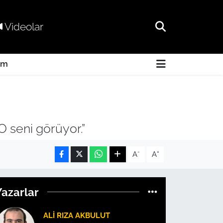
Videolar
am
 seni görüyor.”
-
+
A
A
Yazarlar
ALI RIZA AKBULUT