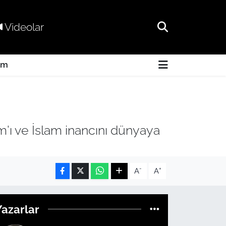
Videolar
am
m'ı ve İslam inancını dünyaya
-
+
A
A
Yazarlar