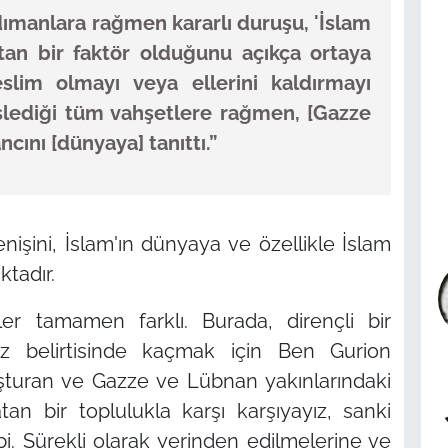
rdımanlara rağmen kararlı duruşu, 'İslam
atan bir faktör olduğunu açıkça ortaya
slim olmayı veya ellerini kaldırmayı
 işlediği tüm vahşetlere rağmen, [Gazze
ancını [dünyaya] tanıttı.”
enişini, İslam'ın dünyaya ve özellikle İslam
tadır.
ler tamamen farklı. Burada, dirençli bir
iz belirtisinde kaçmak için Ben Gurion
şturan ve Gazze ve Lübnan yakınlarındaki
atan bir toplulukla karşı karşıyayız, sanki
. Sürekli olarak yerinden edilmelerine ve