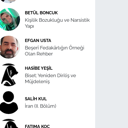
BETÜL BONCUK
Kişilik Bozukluğu ve Narsistik
Yapı
EFGAN USTA
Beşerî Fedakârlığın Örneği
Olan Rehber
HASIBE YEŞIL
Biset; Yeniden Diriliş ve
Müjdeleniş
SALIH KUL
İran (II. Bölüm)
FATIMA KOÇ