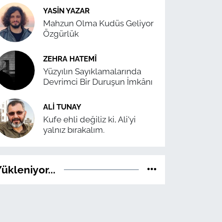
YASIN YAZAR
Mahzun Olma Kudüs Geliyor
Özgürlük
ZEHRA HATEMÎ
Yüzyılın Sayıklamalarında
Devrimci Bir Duruşun İmkânı
ALI TUNAY
Kufe ehli değiliz ki, Ali'yi
yalnız bırakalım.
ükleniyor...