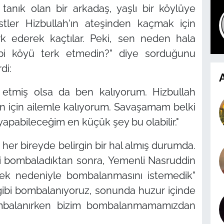
 tanık olan bir arkadaş, yaşlı bir köylüye
istler Hizbullah'ın ateşinden kaçmak için
erk ederek kaçtılar. Peki, sen neden hala
ibi köyü terk etmedin?"
diye sorduğunu
di:
A
 etmiş olsa da ben kalıyorum. Hizbullah
un için ailemle kalıyorum. Savaşamam belki
yapabileceğim en küçük şey bu olabilir."
her bireyde belirgin bir hal almış durumda.
i bombaladıktan sonra, Yemenli Nasruddin
tek nedeniyle bombalanmasını istemedik"
gibi bombalanıyoruz, sonunda huzur içinde
 bombalanırken bizim bombalanmamamızdan