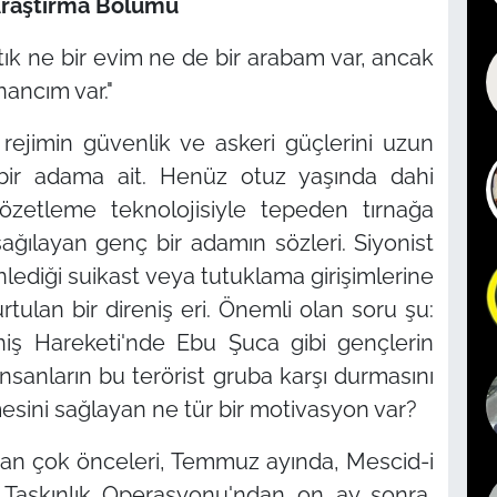
Araştırma Bölümü
rtık ne bir evim ne de bir arabam var, ancak
ancım var."
t rejimin güvenlik ve askeri güçlerini uzun
ir adama ait. Henüz otuz yaşında dahi
özetleme teknolojisiyle tepeden tırnağa
ağılayan genç bir adamın sözleri. Siyonist
lediği suikast veya tutuklama girişimlerine
tulan bir direniş eri. Önemli olan soru şu:
niş Hareketi'nde Ebu Şuca gibi gençlerin
insanların bu terörist gruba karşı durmasını
esini sağlayan ne tür bir motivasyon var?
an çok önceleri, Temmuz ayında, Mescid-i
n Taşkınlık Operasyonu'ndan on ay sonra,