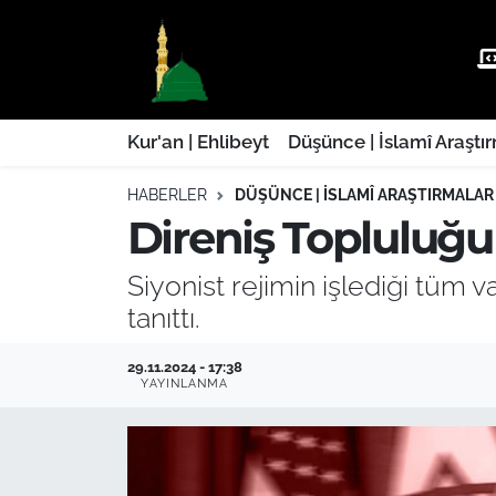
Kur'an | Ehlibeyt
Nöbetçi Eczaneler
Düşünce | İslamî Araştırmalar
Hava Durumu
Kur'an | Ehlibeyt
Düşünce | İslamî Araştı
HABERLER
DÜŞÜNCE | İSLAMÎ ARAŞTIRMALAR
Ehla-Der Haber
Trafik Durumu
Direniş Topluluğu 
Yaşam | Aile&GNÇ
Süper Lig Puan Durumu ve Fikstür
Siyonist rejimin işlediği tüm 
Fıkıh | Ahkam
Tüm Manşetler
tanıttı.
Son Dakika Haberleri
29.11.2024 - 17:38
YAYINLANMA
Haber Arşivi