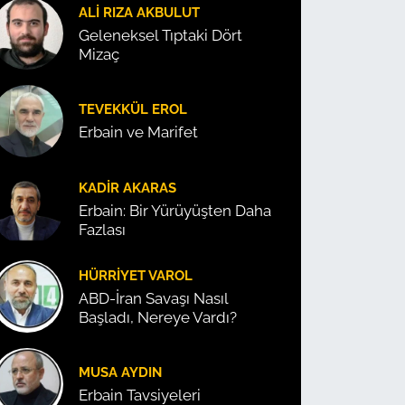
ALI RIZA AKBULUT
Geleneksel Tıptaki Dört
Mizaç
TEVEKKÜL EROL
Erbain ve Marifet
KADIR AKARAS
Erbain: Bir Yürüyüşten Daha
Fazlası
HÜRRIYET VAROL
ABD-İran Savaşı Nasıl
Başladı, Nereye Vardı?
MUSA AYDIN
Erbain Tavsiyeleri