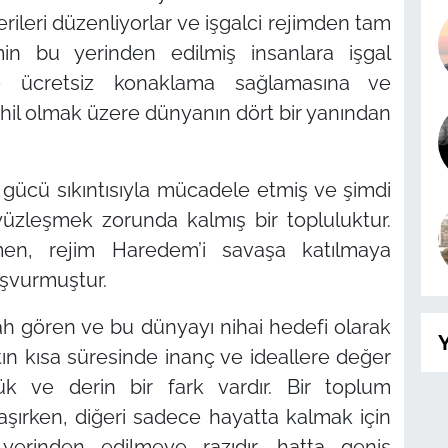
ileri düzenliyorlar ve işgalci rejimden tam
imin bu yerinden edilmiş insanlara işgal
rde ücretsiz konaklama sağlamasına ve
il olmak üzere dünyanın dört bir yanından
 gücü sıkıntısıyla mücadele etmiş ve şimdi
yüzleşmek zorunda kalmış bir topluluktur.
en, rejim Haredem’i savaşa katılmaya
aşvurmuştur.
h gören ve bu dünyayı nihai hedefi olarak
Y
ın kısa süresinde inanç ve ideallere değer
k ve derin bir fark vardır. Bir toplum
şırken, diğeri sadece hayatta kalmak için
yerinden edilmeye razıdır, hatta geniş