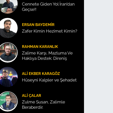
Cennete Giden Yol İran’dan
Geçse!!
ERSAN BAYDEMIR
Zafer Kimin Hezimet Kimin?
RAHMAN KARANLIK
Zalime Karşı, Mazluma Ve
Haklıya Destek: Direniş
ALI EKBER KARAGÖZ
Hüseyni Kalpler ve Şehadet
ALI ÇALAR
Zulme Susan, Zalimle
Beraberdir.