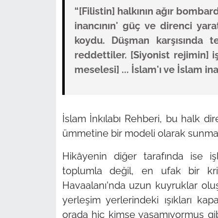
“[Filistin] halkının ağır bomba
inancının' güç ve direnci yar
koydu. Düşman karşısında te
reddettiler. [Siyonist rejimin]
meselesi] ... İslam'ı ve İslam in
İslam İnkılabı Rehberi, bu halk dir
ümmetine bir modeli olarak sunmak
Hikâyenin diğer tarafında ise iş
toplumla değil, en ufak bir kr
Havaalanı'nda uzun kuyruklar olu
yerleşim yerlerindeki ışıkları kap
orada hiç kimse yaşamıyormuş gibi