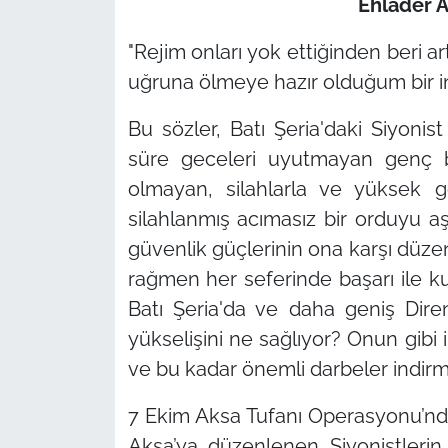
Ehlader 
"Rejim onları yok ettiğinden beri a
uğruna ölmeye hazır olduğum bir in
Bu sözler, Batı Şeria'daki Siyonis
süre geceleri uyutmayan genç b
olmayan, silahlarla ve yüksek g
silahlanmış acımasız bir orduyu aş
güvenlik güçlerinin ona karşı düzen
rağmen her seferinde başarı ile kur
Batı Şeria'da ve daha geniş Dire
yükselişini ne sağlıyor? Onun gibi 
ve bu kadar önemli darbeler indirm
7 Ekim Aksa Tufanı Operasyonu’nd
Aksa’ya düzenlenen Siyonistleri