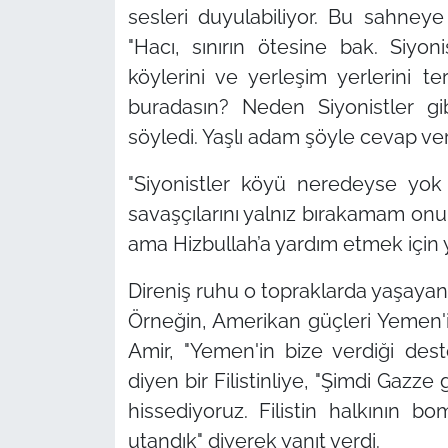
sesleri duyulabiliyor. Bu sahneye
"Hacı, sınırın ötesine bak. Siyon
köylerini ve yerleşim yerlerini t
buradasın? Neden Siyonistler g
söyledi. Yaşlı adam şöyle cevap ver
"Siyonistler köyü neredeyse yok
savaşçılarını yalnız bırakamam on
ama Hizbullah’a yardım etmek için 
Direniş ruhu o topraklarda yaşayan 
Örneğin, Amerikan güçleri Yemen'
Amir,
"Yemen'in bize verdiği des
diyen bir Filistinliye,
"Şimdi Gazze 
hissediyoruz. Filistin halkının
utandık"
diyerek yanıt verdi.