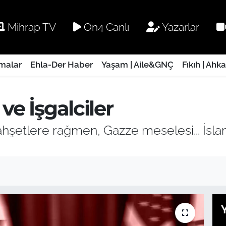
Mihrap TV
On4 Canlı
Yazarlar
rmalar
Ehla-Der Haber
Yaşam | Aile&GNÇ
Fıkıh | Ahk
ve İşgalciler
vahşetlere rağmen, Gazze meselesi... İsla