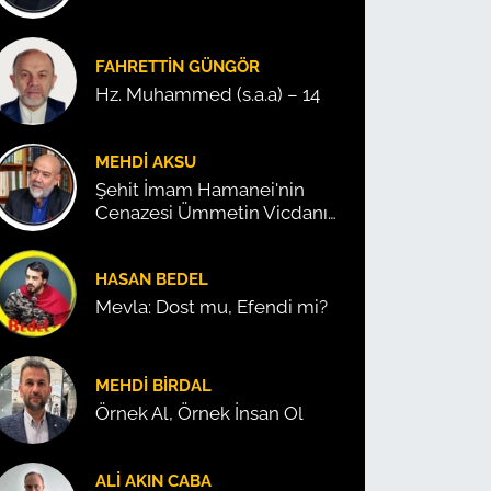
FAHRETTIN GÜNGÖR
Hz. Muhammed (s.a.a) – 14
MEHDI AKSU
Şehit İmam Hamanei'nin
Cenazesi Ümmetin Vicdanını
Konuşturdu!
HASAN BEDEL
Mevla: Dost mu, Efendi mi?
MEHDI BIRDAL
Örnek Al, Örnek İnsan Ol
ALI AKIN CABA