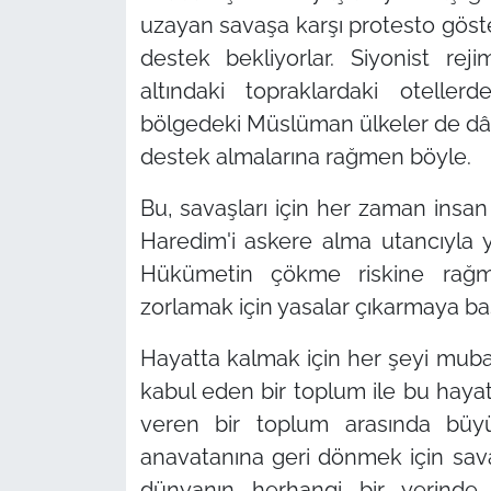
uzayan savaşa karşı protesto göster
destek bekliyorlar. Siyonist rej
altındaki topraklardaki otelle
bölgedeki Müslüman ülkeler de dâh
destek almalarına rağmen böyle.
Bu, savaşları için her zaman insan
Haredim'i askere alma utancıyla 
Hükümetin çökme riskine rağm
zorlamak için yasalar çıkarmaya b
Hayatta kalmak için her şeyi muba
kabul eden bir toplum ile bu hayat
veren bir toplum arasında büyü
anavatanına geri dönmek için sava
dünyanın herhangi bir yerinde 