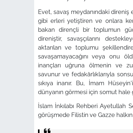
Evet, savaş meydanındaki direniş 
gibi erleri yetiştiren ve onlara ken
bakan dirençli bir toplumun gü
direniştir, savaşçılarını destek
aktarılan ve toplumu şekillendiren
savaşamayacağını veya onu öldür
inançları uğruna ölmenin ve z
savunur ve fedakârlıklarıyla sonsu
sıkıya inanır. Bu, İmam Hüseyin
dünyanın görmesi için somut hale g
İslam İnkılabı Rehberi Ayetullah Se
görüşmede Filistin ve Gazze halkının