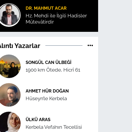
DR. MAHMUT ACAR
Hz. Mehdi ile İlgili Hadisler
Mütevâtirdir
lıntı Yazarlar
SONGÜL CAN ÜLBEĞI
1900 km Ötede, Hicrî 61
AHMET HÜR DOĞAN
Hüseyn’le Kerbela
ÜLKÜ ARAS
Kerbela Vefa’nın Tecellisi