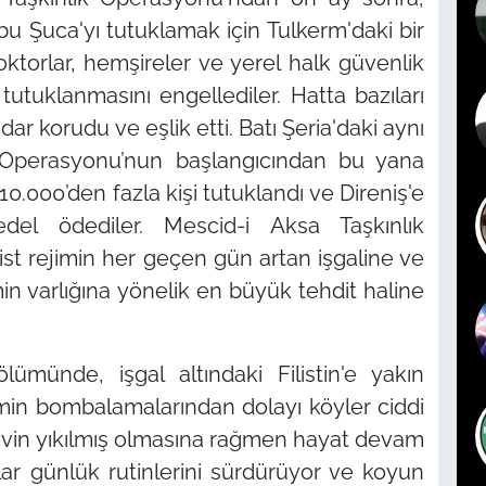
Ebu Şuca'yı tutuklamak için Tulkerm'daki bir
ktorlar, hemşireler ve yerel halk güvenlik
tutuklanmasını engellediler. Hatta bazıları
 korudu ve eşlik etti. Batı Şeria'daki aynı
k Operasyonu’nun başlangıcından bu yana
10.000’den fazla kişi tutuklandı ve Direniş'e
edel ödediler. Mescid-i Aksa Taşkınlık
st rejimin her geçen gün artan işgaline ve
min varlığına yönelik en büyük tehdit haline
lümünde, işgal altındaki Filistin'e yakın
imin bombalamalarından dolayı köyler ciddi
evin yıkılmış olmasına rağmen hayat devam
lar günlük rutinlerini sürdürüyor ve koyun