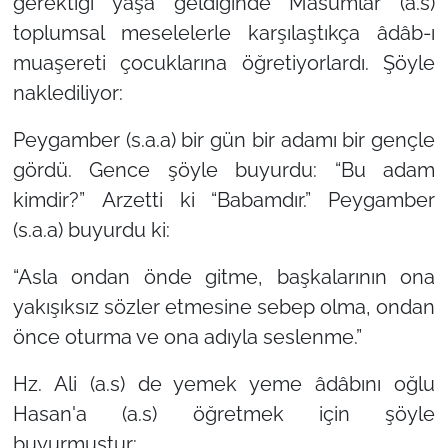
gerektiği yaşa geldiğinde Masumlar (a.s)
toplumsal meselelerle karşılaştıkça âdâb-ı
muaşereti çocuklarına öğretiyorlardı. Şöyle
naklediliyor:
Peygamber (s.a.a) bir gün bir adamı bir gençle
gördü. Gence şöyle buyurdu:
“Bu adam
kimdir?”
Arzetti ki “Babamdır.” Peygamber
(s.a.a) buyurdu ki:
“Asla ondan önde gitme, başkalarının ona
yakışıksız sözler etmesine sebep olma, ondan
önce oturma ve ona adıyla seslenme.”
Hz. Ali (a.s) de yemek yeme âdâbını oğlu
Hasan'a (a.s) öğretmek için şöyle
buyurmuştur: