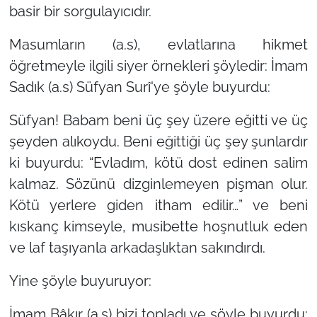
basir bir sorgulayıcıdır.
Masumların (a.s), evlatlarına hikmet
öğretmeyle ilgili siyer örnekleri şöyledir: İmam
Sadık (a.s) Süfyan Surî'ye şöyle buyurdu:
Süfyan! Babam beni üç şey üzere eğitti ve üç
şeyden alıkoydu. Beni eğittiği üç şey şunlardır
ki buyurdu: “Evladım, kötü dost edinen salim
kalmaz. Sözünü dizginlemeyen pişman olur.
Kötü yerlere giden itham edilir…” ve beni
kıskanç kimseyle, musibette hoşnutluk eden
ve laf taşıyanla arkadaşlıktan sakındırdı.
Yine şöyle buyuruyor:
İmam Bâkır (a.s) bizi topladı ve şöyle buyurdu: