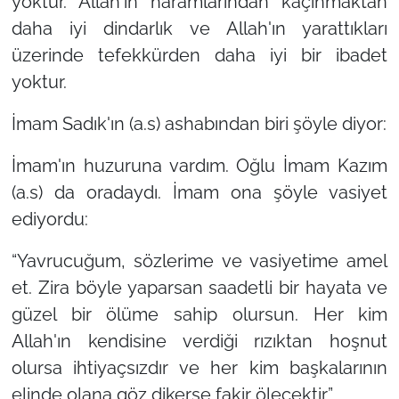
yoktur. Allah'ın haramlarından kaçınmaktan
daha iyi dindarlık ve Allah'ın yarattıkları
üzerinde tefekkürden daha iyi bir ibadet
yoktur.
İmam Sadık'ın (a.s) ashabından biri şöyle diyor:
İmam'ın huzuruna vardım. Oğlu İmam Kazım
(a.s) da oradaydı. İmam ona şöyle vasiyet
ediyordu:
“Yavrucuğum, sözlerime ve vasiyetime amel
et. Zira böyle yaparsan saadetli bir hayata ve
güzel bir ölüme sahip olursun. Her kim
Allah'ın kendisine verdiği rızıktan hoşnut
olursa ihtiyaçsızdır ve her kim başkalarının
elinde olana göz dikerse fakir ölecektir.”