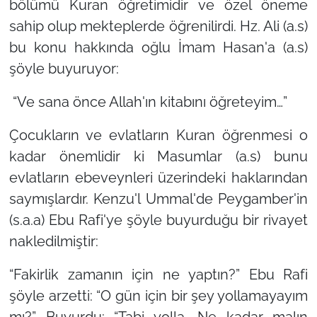
bölümü Kuran öğretimidir ve özel öneme
sahip olup mekteplerde öğrenilirdi. Hz. Ali (a.s)
bu konu hakkında oğlu İmam Hasan'a (a.s)
şöyle buyuruyor:
“Ve sana önce Allah'ın kitabını öğreteyim…”
Çocukların ve evlatların Kuran öğrenmesi o
kadar önemlidir ki Masumlar (a.s) bunu
evlatların ebeveynleri üzerindeki haklarından
saymışlardır. Kenzu'l Ummal'de Peygamber'in
(s.a.a) Ebu Rafi'ye şöyle buyurduğu bir rivayet
nakledilmiştir:
“Fakirlik zamanın için ne yaptın?”
Ebu Rafi
şöyle arzetti: “O gün için bir şey yollamayayım
mı?” Buyurdu:
“Tabi yolla. Ne kadar malın