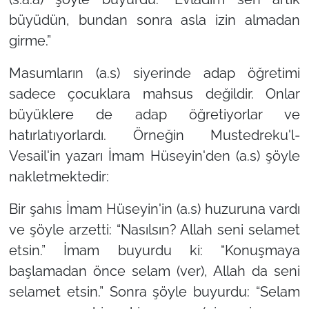
büyüdün, bundan sonra asla izin almadan
girme.”
Masumların (a.s) siyerinde adap öğretimi
sadece çocuklara mahsus değildir. Onlar
büyüklere de adap öğretiyorlar ve
hatırlatıyorlardı. Örneğin Mustedreku'l-
Vesail'in yazarı İmam Hüseyin'den (a.s) şöyle
nakletmektedir:
Bir şahıs İmam Hüseyin'in (a.s) huzuruna vardı
ve şöyle arzetti: “Nasılsın? Allah seni selamet
etsin.” İmam buyurdu ki:
“Konuşmaya
başlamadan önce selam (ver), Allah da seni
selamet etsin.”
Sonra şöyle buyurdu:
“Selam