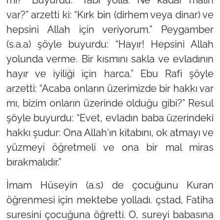
var?”
arzetti ki: “Kırk bin (dirhem veya dinar) ve
hepsini Allah için veriyorum.” Peygamber
(s.a.a) şöyle buyurdu:
“Hayır! Hepsini Allah
yolunda verme. Bir kısmını sakla ve evladının
hayır ve iyiliği için harca.”
Ebu Rafi şöyle
arzetti: “Acaba onların üzerimizde bir hakkı var
mı, bizim onların üzerinde olduğu gibi?” Resul
şöyle buyurdu:
“Evet, evladın baba üzerindeki
hakkı şudur: Ona Allah'ın kitabını, ok atmayı ve
yüzmeyi öğretmeli ve ona bir mal miras
bırakmalıdır.”
İmam Hüseyin (a.s) de çocuğunu Kuran
öğrenmesi için mektebe yolladı. çstad, Fatiha
suresini çocuğuna öğretti. O, sureyi babasına