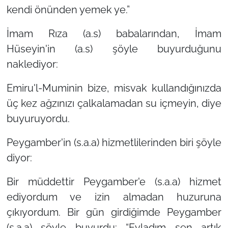
kendi önünden yemek ye.”
İmam Rıza (a.s) babalarından, İmam
Hüseyin'in (a.s) şöyle buyurduğunu
naklediyor:
Emiru'l-Muminin bize, misvak kullandığınızda
üç kez ağzınızı çalkalamadan su içmeyin, diye
buyuruyordu.
Peygamber'in (s.a.a) hizmetlilerinden biri şöyle
diyor:
Bir müddettir Peygamber'e (s.a.a) hizmet
ediyordum ve izin almadan huzuruna
çıkıyordum. Bir gün girdiğimde Peygamber
(s.a.a) şöyle buyurdu:
“Evladım sen artık