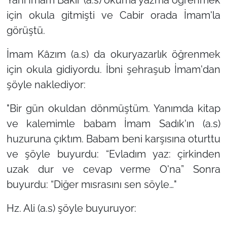
için okula gitmişti ve Cabir orada İmam'la
görüştü.
İmam Kâzım (a.s) da okuryazarlık öğrenmek
için okula gidiyordu. İbni şehraşub İmam'dan
şöyle naklediyor:
"Bir gün okuldan dönmüştüm. Yanımda kitap
ve kalemimle babam İmam Sadık'ın (a.s)
huzuruna çıktım. Babam beni karşısına oturttu
ve şöyle buyurdu: “Evladım yaz: çirkinden
uzak dur ve cevap verme O'na” Sonra
buyurdu: “Diğer mısrasını sen söyle…"
Hz. Ali (a.s) şöyle buyuruyor: