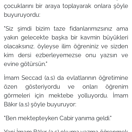
çocuklarını bir araya toplayarak onlara şöyle
buyuruyordu:
"Siz şimdi bizim taze fidanlarımızsınız ama
yakın gelecekte başka bir kavmin büyükleri
olacaksınız. öyleyse ilim öğreniniz ve sizden
kim dersi ezberleyemezse onu yazsın ve
evine götürsün."
İmam Seccad (a.s) da evlatlarının öğretimine
özen gösteriyordu ve onları öğrenim
görmeleri için mektebe yolluyordu. İmam
Bâkır (a.s) şöyle buyuruyor:
"Ben mektepteyken Cabir yanıma geldi."
Yani İmam Bâkır (a.s) okuma yazma öğrenmek