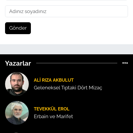
Gönder
Yazarlar
ALI RIZA AKBULUT
Geleneksel Tıptaki Dört Mizaç
TEVEKKÜL EROL
Erbain ve Marifet