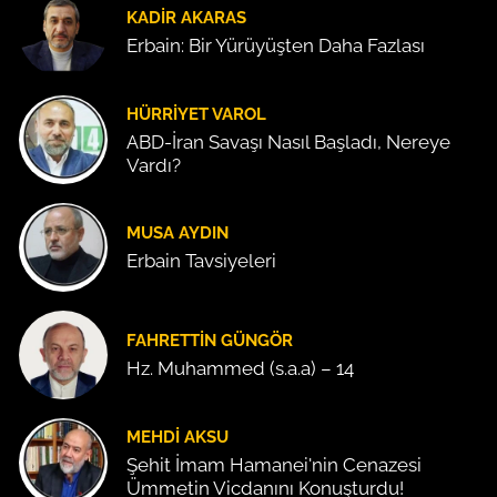
KADIR AKARAS
Erbain: Bir Yürüyüşten Daha Fazlası
HÜRRIYET VAROL
ABD-İran Savaşı Nasıl Başladı, Nereye
Vardı?
MUSA AYDIN
Erbain Tavsiyeleri
FAHRETTIN GÜNGÖR
Hz. Muhammed (s.a.a) – 14
MEHDI AKSU
Şehit İmam Hamanei'nin Cenazesi
Ümmetin Vicdanını Konuşturdu!