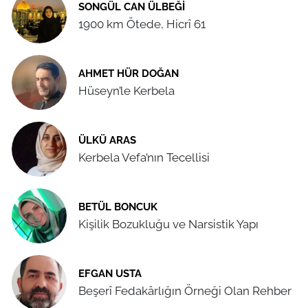
SONGÜL CAN ÜLBEĞI
1900 km Ötede, Hicrî 61
AHMET HÜR DOĞAN
Hüseyn’le Kerbela
ÜLKÜ ARAS
Kerbela Vefa’nın Tecellisi
BETÜL BONCUK
Kişilik Bozukluğu ve Narsistik Yapı
EFGAN USTA
Beşerî Fedakârlığın Örneği Olan Rehber