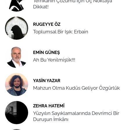
Tefrikanın Çözümü İçin Üç Noktaya
Dikkat!
RUGEYYE ÖZ
Toplumsal Bir Işık: Erbain
EMIN GÜNEŞ
Ah Bu Yenilmişlik!!!
YASIN YAZAR
Mahzun Olma Kudüs Geliyor Özgürlük
ZEHRA HATEMÎ
Yüzyılın Sayıklamalarında Devrimci Bir
Duruşun İmkânı