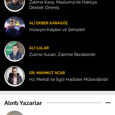
Zalime Karşı, Mazluma Ve Haklıya
Destek: Direniş
ALI EKBER KARAGÖZ
Hüseyni Kalpler ve Şehadet
ALI ÇALAR
Zulme Susan, Zalimle Beraberdir.
DR. MAHMUT ACAR
Hz. Mehdi ile İlgili Hadisler Mütevâtirdir
Alıntı Yazarlar