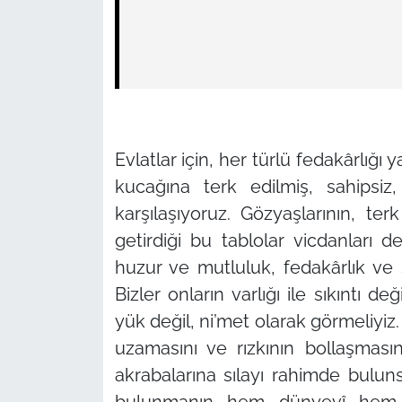
Evlatlar için, her türlü fedakârlığı 
kucağına terk edilmiş, sahipsiz
karşılaşıyoruz. Gözyaşlarının, t
getirdiği bu tablolar vicdanları d
huzur ve mutluluk, fedakârlık ve
Bizler onların varlığı ile sıkıntı d
yük değil, ni’met olarak görmeliyiz
uzamasını ve rızkının bollaşmasın
akrabalarına sılayı rahimde bulun
bulunmanın hem dünyevî hem 