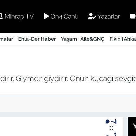
Mihrap TV
On4 Canlı
Yazarlar
rmalar
Ehla-Der Haber
Yaşam | Aile&GNÇ
Fıkıh | Ahk
ir. Giymez giydirir. Onun kucağı sevgidir