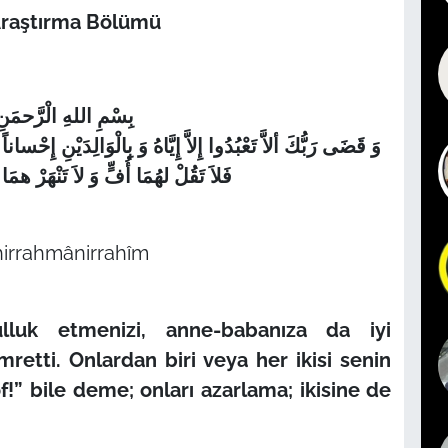
Araştırma Bölümü
بِسْمِ اللهِ الْرَّحمَنِ 
وَ قَضَى رَبُّكَ ألاَّ تَعْبُدُوا إِلاَّ إِيَّاهُ وَ بِالْوَالِدَيْنِ إِحْسانا
فَلاَ تَقُلْ لهُمَا أُفٍّ وَ لاَ تَنْهَرْ همَا وَ قُلْ لهُمَا قَوْلاً كَرِيماً
hirrahmânirrahîm
lluk etmenizi, anne-babanıza da iyi
retti. Onlardan biri veya her ikisi senin
f!” bile deme; onları azarlama; ikisine de