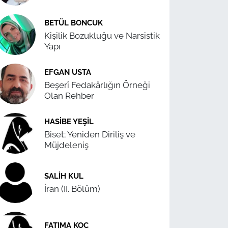
BETÜL BONCUK
Kişilik Bozukluğu ve Narsistik
Yapı
EFGAN USTA
Beşerî Fedakârlığın Örneği
Olan Rehber
HASIBE YEŞIL
Biset; Yeniden Diriliş ve
Müjdeleniş
SALIH KUL
İran (II. Bölüm)
FATIMA KOÇ