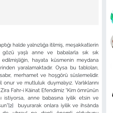
yaptığı halde yalnızlığa itilmiş, meşakkatlerin
, gözü yaşlı anne ve babalarla sık sık
erk edilmişliğin, hayata küsmenin meydana
erinden yaralamaktadır. Oysa bu tabloları,
 sabır, merhamet ve hoşgörü süslemelidir.
eğil onur ve mutluluk duymalıyız. Varlıklarını
. Zira Fahr-i Kâinat Efendimiz
“Kim ömrünün
ı istiyorsa, anne babasına iyilik etsin ve
sun”
[2]
buyurarak onlara iyilik ve ihsânda
de uhrevî ne denli önemli olduğunu