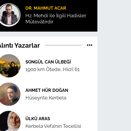
DR. MAHMUT ACAR
Hz. Mehdi ile İlgili Hadisler
Mütevâtirdir
lıntı Yazarlar
SONGÜL CAN ÜLBEĞI
1900 km Ötede, Hicrî 61
AHMET HÜR DOĞAN
Hüseyn’le Kerbela
ÜLKÜ ARAS
Kerbela Vefa’nın Tecellisi