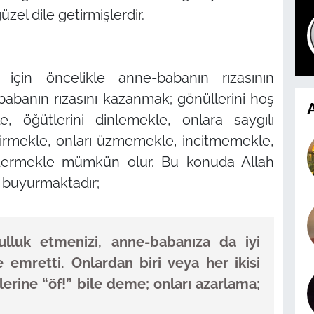
el dile getirmişlerdir.
si için öncelikle anne-babanın rızasının
babanın rızasını kazanmak; gönüllerini hoş
A
, öğütlerini dinlemekle, onlara saygılı
tirmekle, onları üzmemekle, incitmemekle,
ı gidermekle mümkün olur. Bu konuda Allah
e buyurmaktadır;
ulluk etmenizi, anne-babanıza da iyi
 emretti. Onlardan biri veya her ikisi
lerine “öf!” bile deme; onları azarlama;