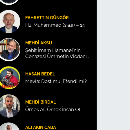
FAHRETTIN GÜNGÖR
Hz. Muhammed (s.a.a) – 14
MEHDI AKSU
Şehit İmam Hamanei'nin
Cenazesi Ümmetin Vicdanını
Konuşturdu!
HASAN BEDEL
Mevla: Dost mu, Efendi mi?
MEHDI BIRDAL
Örnek Al, Örnek İnsan Ol
ALI AKIN CABA