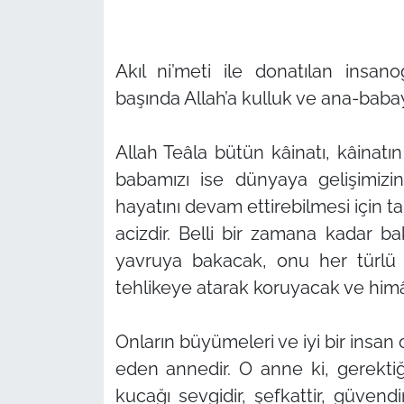
Akıl ni’meti ile donatılan insan
başında Allah’a kulluk ve ana-baba
Allah Teâla bütün kâinatı, kâinat
babamızı ise dünyaya gelişimizin
hayatını devam ettirebilmesi için tab
acizdir. Belli bir zamana kadar 
yavruya bakacak, onu her türlü o
tehlikeye atarak koruyacak ve him
Onların büyümeleri ve iyi bir insan o
eden annedir. O anne ki, gerektiğ
kucağı sevgidir, şefkattir, güvendir