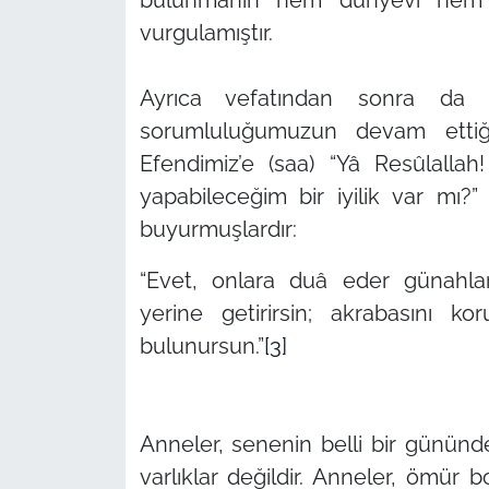
vurgulamıştır.
Ayrıca vefatından sonra da
sorumluluğumuzun devam ettiğ
Efendimiz’e (saa)
“Yâ Resûlalla
yapabileceğim bir iyilik var mı?
buyurmuşlardır:
“Evet, onlara duâ eder günahların
yerine getirirsin; akrabasını k
bulunursun.”
[3]
Anneler, senenin belli bir gününd
varlıklar değildir. Anneler, ömür