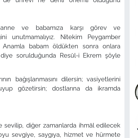
 anne ve babamıza karşı görev ve
ini unutmamalıyız. Nitekim Peygamber
h! Anamla babam öldükten sonra onlara
”
diye sorulduğunda Resûl-i Ekrem şöyle
ın bağışlanmasını dilersin; vasiyetlerini
oruyup gözetirsin; dostlarına da ikramda
e sevilip, diğer zamanlarda ihmâl edilecek
 boyu sevgiye, saygıya, hizmet ve hürmete