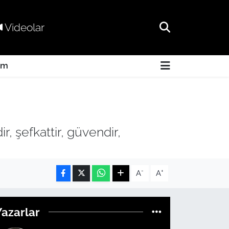
Videolar
am
, şefkattir, güvendir,
-
+
A
A
Yazarlar