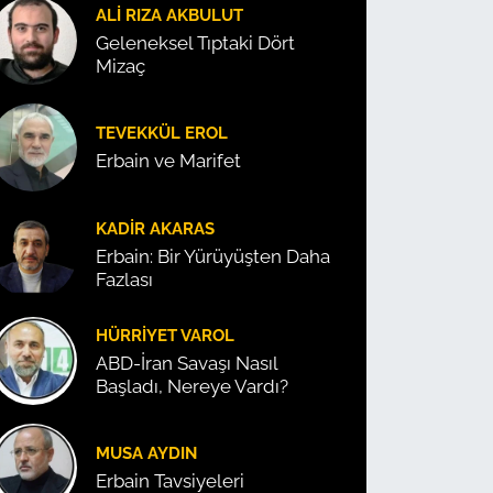
ALI RIZA AKBULUT
Geleneksel Tıptaki Dört
Mizaç
TEVEKKÜL EROL
Erbain ve Marifet
KADIR AKARAS
Erbain: Bir Yürüyüşten Daha
Fazlası
HÜRRIYET VAROL
ABD-İran Savaşı Nasıl
Başladı, Nereye Vardı?
MUSA AYDIN
Erbain Tavsiyeleri