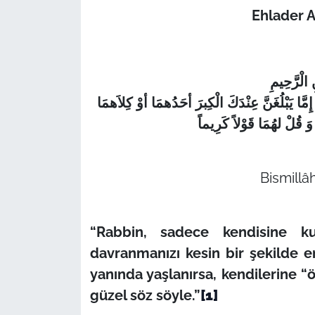
Ehlader 
الْرَّحِيمِ
ً إِمَّا يَبْلُغَنَّ عِنْدَكَ الْكِبرَ أحَدُهمَا أوْ كِلاَهمَا
Bismillâ
“Rabbin, sadece kendisine ku
davranmanızı kesin bir şekilde em
yanında yaşlanırsa, kendilerine “ö
güzel söz söyle.”
[1]