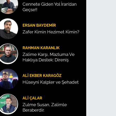
Cennete Giden Yol İran’dan
Geçse!!
ERSAN BAYDEMIR
Zafer Kimin Hezimet Kimin?
RAHMAN KARANLIK
Zalime Karşı, Mazluma Ve
Haklıya Destek: Direniş
ALI EKBER KARAGÖZ
Hüseyni Kalpler ve Şehadet
ALI ÇALAR
Zulme Susan, Zalimle
Beraberdir.