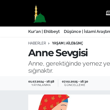
Kur'an | Ehlibeyt
Nöbetçi Eczaneler
Düşünce | İslamî Araştırmalar
Hava Durumu
Kur'an | Ehlibeyt
Düşünce | İslamî Araştı
HABERLER
YAŞAM | AILE&GNÇ
Ehla-Der Haber
Trafik Durumu
Anne Sevgisi
Yaşam | Aile&GNÇ
Süper Lig Puan Durumu ve Fikstür
Anne, gerektiğinde yemez yedir
Fıkıh | Ahkam
Tüm Manşetler
sığınaktır.
Son Dakika Haberleri
01.07.2024 - 16:58
07.02.2025 - 16:30
YAYINLANMA
GÜNCELLEME
Haber Arşivi