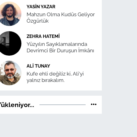
YASIN YAZAR
Mahzun Olma Kudüs Geliyor
Özgürlük
ZEHRA HATEMÎ
Yüzyılın Sayıklamalarında
Devrimci Bir Duruşun İmkânı
ALI TUNAY
Kufe ehli değiliz ki, Ali'yi
yalnız bırakalım.
ükleniyor...