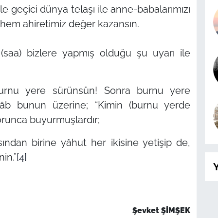
le geçici dünya telaşı ile anne-babalarımızı
hem ahiretimiz değer kazansın.
(saa) bizlere yapmış olduğu şu uyarı ile
urnu yere sürünsün! Sonra burnu yere
hâb bunun üzerine;
“Kimin (burnu yerde
runca buyurmuşlardır;
sından birine yâhut her ikisine yetişip de,
in.”
[4]
Y
Şevket ŞİMŞEK