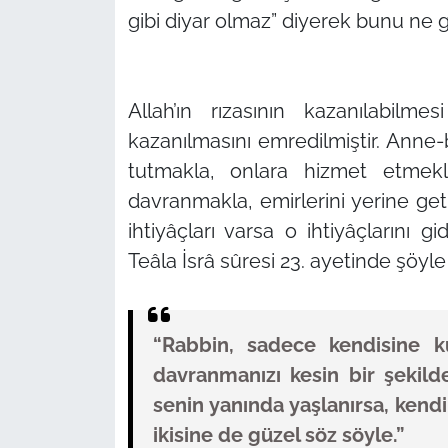
gibi diyar olmaz”
diyerek bunu ne güz
Allah’ın rızasının kazanılabilme
kazanılmasını emredilmiştir. Anne-
tutmakla, onlara hizmet etmekle
davranmakla, emirlerini yerine ge
ihtiyâçları varsa o ihtiyâçların
Teâla İsrâ sûresi 23. ayetinde şöyl
“Rabbin, sadece kendisine k
davranmanızı kesin bir şekilde
senin yanında yaşlanırsa, kendi
ikisine de güzel söz söyle.”